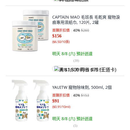
CAPTAIN MAO 毛班長 毛乾爽 寵物淚
痕專用濕紙巾, 120片, 2罐
首購折扣價
40
%
$260
$156
(
$6.50/10張
)
明天 8/8 (六)
預計送達
(
39
)
满 $1,500 再省 $75 (王道卡)
YAUITW 寵物除味劑, 500ml, 2個
首購折扣價
40
%
$153
$91
(
$0.91/10ml
)
明天 8/8 (六)
預計送達
(
5
)