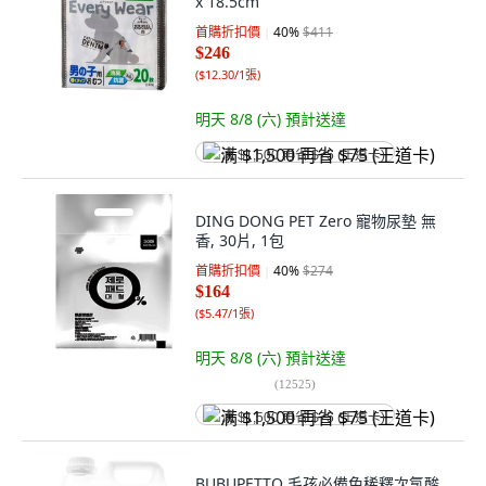
x 18.5cm
首購折扣價
40
%
$411
$246
(
$12.30/1張
)
明天 8/8 (六)
預計送達
满 $1,500 再省 $75 (王道卡)
DING DONG PET Zero 寵物尿墊 無
香, 30片, 1包
首購折扣價
40
%
$274
$164
(
$5.47/1張
)
明天 8/8 (六)
預計送達
(
12525
)
满 $1,500 再省 $75 (王道卡)
BUBUPETTO 毛孩必備免稀釋次氯酸