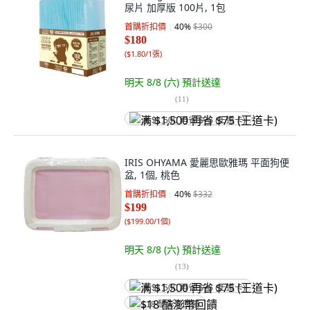
尿片 加厚版 100片, 1包
首購折扣價
40
%
$300
$180
(
$1.80/1張
)
明天 8/8 (六)
預計送達
(
11
)
满 $1,500 再省 $75 (王道卡)
IRIS OHYAMA 愛麗思歐雅瑪 平面狗便
盆, 1個, 桃色
首購折扣價
40
%
$332
$199
(
$199.00/1個
)
明天 8/8 (六)
預計送達
(
13
)
满 $1,500 再省 $75 (王道卡)
$18 酷澎幣回饋