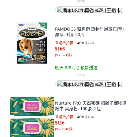
(
168
)
满 $1,500 再省 $75 (王道卡)
PAMDOGS 幫狗適 寵物竹炭尿布(墊)
厚型, 1個, 50片
首購折扣價
40
%
$278
$166
(
$3.32/1張
)
明天 8/8 (六)
預計送達
(
865
)
满 $1,500 再省 $75 (王道卡)
Nurture PRO 天然密碼 銀離子寵物濕
紙巾 爽身粉, 100張, 2包
首購折扣價
40
%
$194
$116
(
$5.80/10張
)