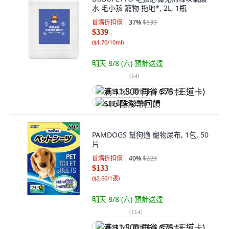
水 毛小孩 寵物 拖地*, 2L, 1瓶
首購折扣價
37
%
$539
$339
(
$1.70/10ml
)
明天 8/8 (六)
預計送達
(
14
)
满 $1,500 再省 $75 (王道卡)
$16 酷澎幣回饋
PAMDOGS 幫狗適 寵物尿布, 1包, 50
片
首購折扣價
40
%
$223
$133
(
$2.66/1張
)
明天 8/8 (六)
預計送達
(
114
)
满 $1,500 再省 $75 (王道卡)