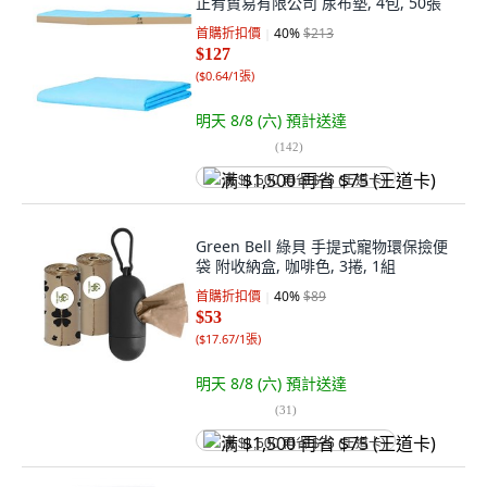
正宥貿易有限公司 尿布墊, 4包, 50張
首購折扣價
40
%
$213
$127
(
$0.64/1張
)
明天 8/8 (六)
預計送達
(
142
)
满 $1,500 再省 $75 (王道卡)
Green Bell 綠貝 手提式寵物環保撿便
袋 附收納盒, 咖啡色, 3捲, 1組
首購折扣價
40
%
$89
$53
(
$17.67/1張
)
明天 8/8 (六)
預計送達
(
31
)
满 $1,500 再省 $75 (王道卡)