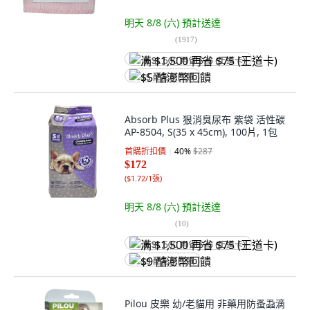
明天 8/8 (六)
預計送達
(
1917
)
满 $1,500 再省 $75 (王道卡)
$5 酷澎幣回饋
Absorb Plus 狠消臭尿布 紫袋 活性碳
AP-8504, S(35 x 45cm), 100片, 1包
首購折扣價
40
%
$287
$172
(
$1.72/1張
)
明天 8/8 (六)
預計送達
(
10
)
满 $1,500 再省 $75 (王道卡)
$9 酷澎幣回饋
Pilou 皮樂 幼/老貓用 非藥用防蚤蝨滴