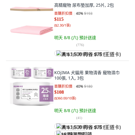
高精寵物 尿布墊加厚, 25片, 2包
首購折扣價
40
%
$193
$115
(
$2.30/1張
)
明天 8/8 (六)
預計送達
(
776
)
满 $1,500 再省 $75 (王道卡)
KOjIMA 犬貓用 果物清香 寵物濕巾
100張, 1入, 3包
首購折扣價
40
%
$180
$108
(
$360.00/10張
)
明天 8/8 (六)
預計送達
(
41
)
满 $1,500 再省 $75 (王道卡)
$8 酷澎幣回饋