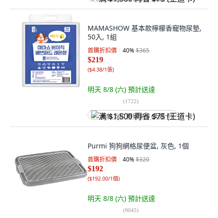
MAMASHOW 基本款檸檬香寵物尿墊,
50入, 1組
首購折扣價
40
%
$365
$219
(
$4.38/1張
)
明天 8/8 (六)
預計送達
(
1722
)
满 $1,500 再省 $75 (王道卡)
Purmi 狗狗網格尿便盆, 灰色, 1個
首購折扣價
40
%
$320
$192
(
$192.00/1個
)
明天 8/8 (六)
預計送達
(
9045
)