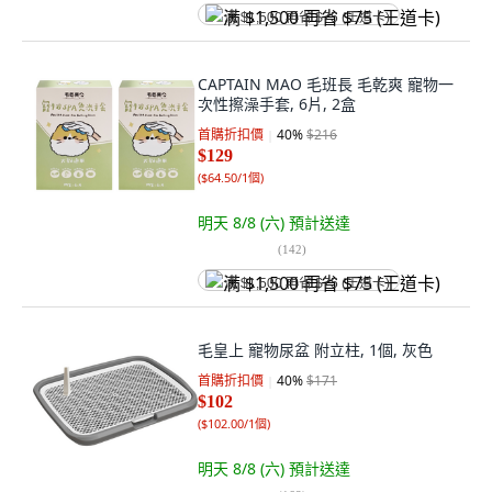
满 $1,500 再省 $75 (王道卡)
CAPTAIN MAO 毛班長 毛乾爽 寵物一
次性擦澡手套, 6片, 2盒
首購折扣價
40
%
$216
$129
(
$64.50/1個
)
明天 8/8 (六)
預計送達
(
142
)
满 $1,500 再省 $75 (王道卡)
毛皇上 寵物尿盆 附立柱, 1個, 灰色
首購折扣價
40
%
$171
$102
(
$102.00/1個
)
明天 8/8 (六)
預計送達