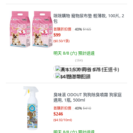
咪咪購物 寵物尿布墊 輕薄款, 100片, 2
包
首購折扣價
40
%
$165
$99
(
$0.50/1張
)
明天 8/8 (六)
預計送達
(
164
)
满 $1,500 再省 $75 (王道卡)
$4 酷澎幣回饋
臭味滾 ODOUT 狗狗除臭噴霧 狗家庭
適用, 1瓶, 500ml
首購折扣價
40
%
$410
$246
(
$4.92/10ml
)
明天 8/8 (六)
預計送達