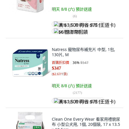
明天 8/8 (六)
預計送達
(
6
)
满 $1,500 再省 $75 (王道卡)
$6 酷澎幣回饋
Natress 寵物尿布補充片 中型, 1包,
130片, M
首購折扣價
36
%
$547
$347
(
$2.67/1張
)
明天 8/8 (六)
預計送達
(
2177
)
满 $1,500 再省 $75 (王道卡)
Clean One Every Wear 看家用禮貌尿
布 小型公犬用, 1個, 20個裝, 17 x 13.5