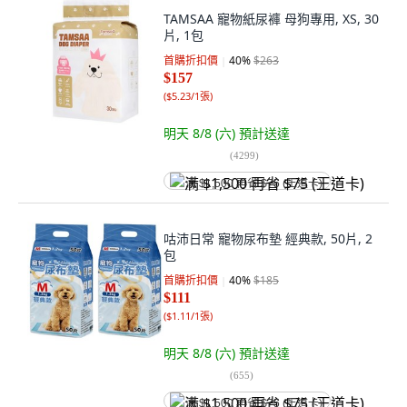
TAMSAA 寵物紙尿褲 母狗專用, XS, 30
片, 1包
首購折扣價
40
%
$263
$157
(
$5.23/1張
)
明天 8/8 (六)
預計送達
(
4299
)
满 $1,500 再省 $75 (王道卡)
咕沛日常 寵物尿布墊 經典款, 50片, 2
包
首購折扣價
40
%
$185
$111
(
$1.11/1張
)
明天 8/8 (六)
預計送達
(
655
)
满 $1,500 再省 $75 (王道卡)