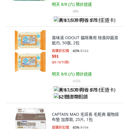
明天 8/8 (六)
預計送達
(
89
)
满 $1,500 再省 $75 (王道卡)
臭味滾 ODOUT 貓咪專用 除臭抑菌濕
紙巾, 50張, 2包
首購折扣價
40
%
$153
$91
(
$9.10/10張
)
明天 8/8 (六)
預計送達
(
122
)
满 $1,500 再省 $75 (王道卡)
$2 酷澎幣回饋
CAPTAIN MAO 毛班長 毛乾爽 寵物尿
布墊 加厚款, 25片, 1包
首購折扣價
40
%
$194