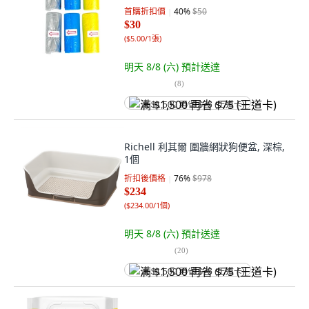
首購折扣價
40
%
$50
$30
(
$5.00/1張
)
明天 8/8 (六)
預計送達
(
8
)
满 $1,500 再省 $75 (王道卡)
Richell 利其爾 圍牆網狀狗便盆, 深棕,
1個
折扣後價格
76
%
$978
$234
(
$234.00/1個
)
明天 8/8 (六)
預計送達
(
20
)
满 $1,500 再省 $75 (王道卡)