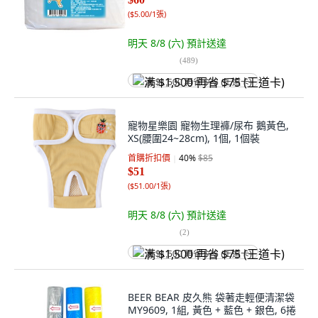
(
$5.00/1張
)
明天 8/8 (六)
預計送達
(
489
)
满 $1,500 再省 $75 (王道卡)
寵物星樂園 寵物生理褲/尿布 鵝黃色,
XS(腰圍24~28cm), 1個, 1個裝
首購折扣價
40
%
$85
$51
(
$51.00/1張
)
明天 8/8 (六)
預計送達
(
2
)
满 $1,500 再省 $75 (王道卡)
BEER BEAR 皮久熊 袋著走輕便清潔袋
MY9609, 1組, 黃色 + 藍色 + 銀色, 6捲