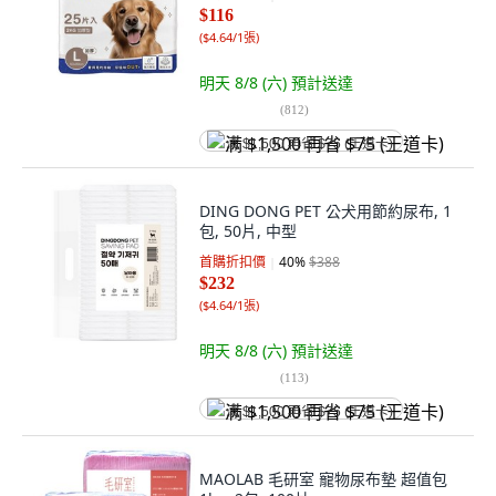
$116
(
$4.64/1張
)
明天 8/8 (六)
預計送達
(
812
)
满 $1,500 再省 $75 (王道卡)
DING DONG PET 公犬用節約尿布, 1
包, 50片, 中型
首購折扣價
40
%
$388
$232
(
$4.64/1張
)
明天 8/8 (六)
預計送達
(
113
)
满 $1,500 再省 $75 (王道卡)
MAOLAB 毛研室 寵物尿布墊 超值包