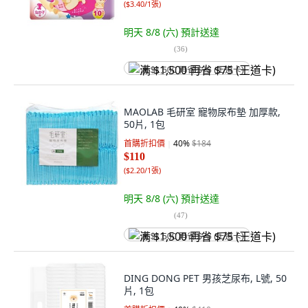
(
$3.40/1張
)
明天 8/8 (六)
預計送達
(
36
)
满 $1,500 再省 $75 (王道卡)
MAOLAB 毛研室 寵物尿布墊 加厚款,
50片, 1包
首購折扣價
40
%
$184
$110
(
$2.20/1張
)
明天 8/8 (六)
預計送達
(
47
)
满 $1,500 再省 $75 (王道卡)
DING DONG PET 男孩芝尿布, L號, 50
片, 1包