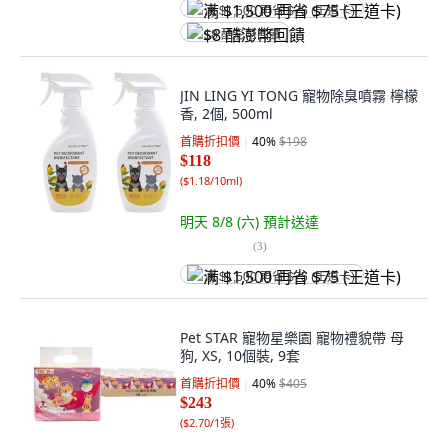
满 $1,500 再省 $75 (王道卡)
$8 酷澎幣回饋
JIN LING YI TONG 寵物除臭噴霧 檸檬
香, 2個, 500ml
首購折扣價
40
%
$198
$118
(
$1.18/10ml
)
明天 8/8 (六)
預計送達
(
3
)
满 $1,500 再省 $75 (王道卡)
Pet STAR 寵物星樂園 寵物禮貌帶 母
狗, XS, 10個裝, 9套
首購折扣價
40
%
$405
$243
(
$2.70/1張
)