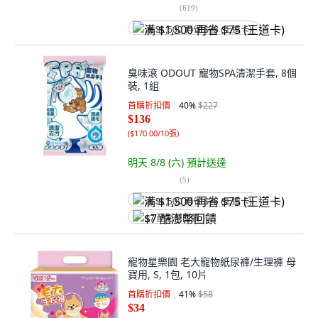
(
619
)
满 $1,500 再省 $75 (王道卡)
臭味滾 ODOUT 寵物SPA清潔手套, 8個
裝, 1組
首購折扣價
40
%
$227
$136
(
$170.00/10張
)
明天 8/8 (六)
預計送達
(
5
)
满 $1,500 再省 $75 (王道卡)
$7 酷澎幣回饋
寵物星樂園 老大寵物紙尿褲/生理褲 母
寶用, S, 1包, 10片
首購折扣價
41
%
$58
$34