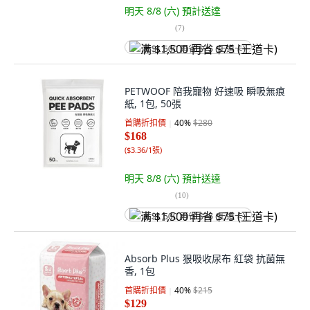
明天 8/8 (六)
預計送達
(
7
)
满 $1,500 再省 $75 (王道卡)
PETWOOF 陪我寵物 好速吸 瞬吸無痕
紙, 1包, 50張
首購折扣價
40
%
$280
$168
(
$3.36/1張
)
明天 8/8 (六)
預計送達
(
10
)
满 $1,500 再省 $75 (王道卡)
Absorb Plus 狠吸收尿布 紅袋 抗菌無
香, 1包
首購折扣價
40
%
$215
$129