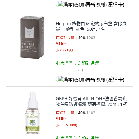
满 $1,500 再省 $75 (王道卡)
Hoippo 植物由來 寵物尿布墊 含除臭
炭 一般型 灰色, 50片, 1包
首購折扣價
40
%
$283
$169
(
$3.38/1張
)
明天 8/8 (六)
預計送達
(
8
)
满 $1,500 再省 $75 (王道卡)
GBPH 好寶貝 All IN ONE法國香氛寵
物除臭防護噴霧 薄荷檸檬, 70ml, 1瓶
首購折扣價
40
%
$182
$109
(
$15.57/10ml
)
明天 8/8 (六)
預計送達