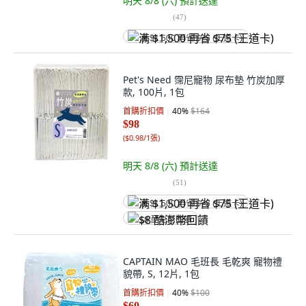
明天 8/8 (六)
預計送達
(
47
)
满 $1,500 再省 $75 (王道卡)
Pet's Need 霈尼寵物 尿布墊 竹炭加厚
款, 100片, 1包
首購折扣價
40
%
$164
$98
(
$0.98/1張
)
明天 8/8 (六)
預計送達
(
51
)
满 $1,500 再省 $75 (王道卡)
$8 酷澎幣回饋
CAPTAIN MAO 毛班長 毛乾爽 寵物禮
貌帶, S, 12片, 1包
首購折扣價
40
%
$100
$60