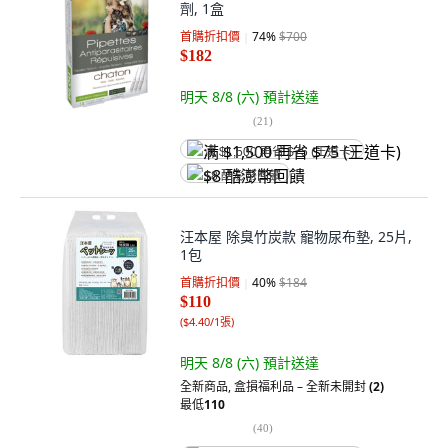
劑, 1盒
首購折扣價
74
%
$700
$182
明天 8/8 (六)
預計送達
(
21
)
满 $1,500 再省 $75 (王道卡)
$8 酷澎幣回饋
汪本屋 除臭竹炭款 寵物尿布墊, 25片,
1包
首購折扣價
40
%
$184
$110
(
$4.40/1張
)
明天 8/8 (六)
預計送達
全新商品
,
盒損福利品 – 全新未開封
(2)
最低
110
(
40
)