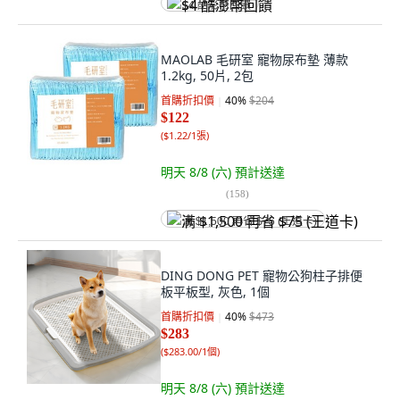
$4 酷澎幣回饋
MAOLAB 毛研室 寵物尿布墊 薄款
1.2kg, 50片, 2包
首購折扣價
40
%
$204
$122
(
$1.22/1張
)
明天 8/8 (六)
預計送達
(
158
)
满 $1,500 再省 $75 (王道卡)
DING DONG PET 寵物公狗柱子排便
板平板型, 灰色, 1個
首購折扣價
40
%
$473
$283
(
$283.00/1個
)
明天 8/8 (六)
預計送達