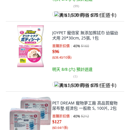
(
99
)
满 $1,500 再省 $75 (王道卡)
JOYPET 寵倍家 無添加擦拭巾 幼貓幼
犬用 20*30cm, 25張, 1包
首購折扣價
40
%
$160
$96
(
$38.40/10張
)
明天 8/8 (六)
預計送達
(
1
)
满 $1,500 再省 $75 (王道卡)
PET DREAM 寵物夢工廠 高品質寵物
尿布墊 經濟包 一般款 S, 100片, 2包
首購折扣價
40
%
$212
$127
(
$0.64/1張
)