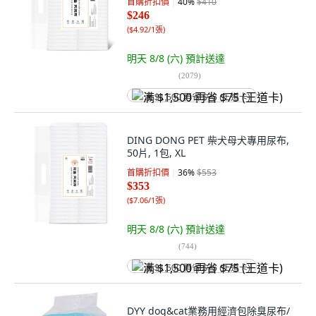
首購折扣價
40
%
$410
$246
(
$4.92/1張
)
明天 8/8 (六)
預計送達
(
2079
)
满 $1,500 再省 $75 (王道卡)
DING DONG PET 柴犬母犬專用尿布,
50片, 1包, XL
首購折扣價
36
%
$553
$353
(
$7.06/1張
)
明天 8/8 (六)
預計送達
(
744
)
满 $1,500 再省 $75 (王道卡)
DYY dog&cat業務用經濟包除臭尿布/