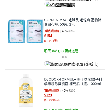
$5 酷澎幣回饋
CAPTAIN MAO 毛班長 毛乾爽 寵物除
臭尿布墊, 50片, 2包
首購折扣價
40
%
$258
$154
(
$1.54/1張
)
明天 8/8 (六)
預計送達
(
531
)
满 $1,500 再省 $75 (王道卡)
DEODOR-FORMULA 掰了味 銀離子科
學環境除臭噴霧 補充瓶, 1瓶, 1000ml
首購折扣價
40
%
$206
$123
(
$1.23/10ml
)