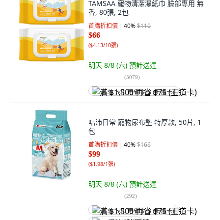
TAMSAA 寵物清潔濕紙巾 臉部專用 無
香, 80張, 2包
首購折扣價
40
%
$110
$66
(
$4.13/10張
)
明天 8/8 (六)
預計送達
(
3079
)
满 $1,500 再省 $75 (王道卡)
咕沛日常 寵物尿布墊 特厚款, 50片, 1
包
首購折扣價
40
%
$166
$99
(
$1.98/1張
)
明天 8/8 (六)
預計送達
(
292
)
满 $1,500 再省 $75 (王道卡)