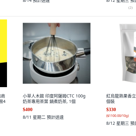
8/14
預計送達
8/12 星期三
預
(
2
)
務商
小草人木館 印度阿薩姆CTC 100g
紅烏龍熟果香立體茶
限4
奶茶專用茶葉 鍋煮奶茶, 1個
個裝
$400
$330
(
$1100.00/10g
)
8/11 星期二
預計送達
8/12 星期三
預