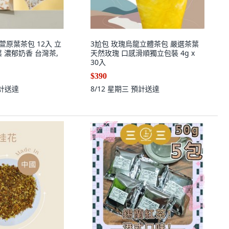
金萱原葉茶包 12入 立
3尬包 玫瑰烏龍立體茶包 嚴選茶葉
 濃郁奶香 台灣茶,
天然玫瑰 口感滑順獨立包裝 4g x
30入
$390
計送達
8/12 星期三
預計送達