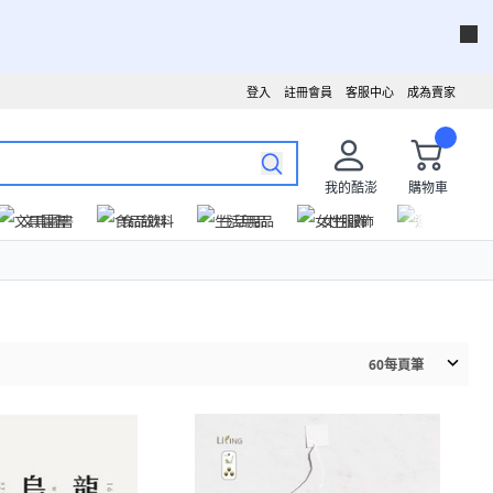
登入
註冊會員
客服中心
成為賣家
我的酷澎
購物車
文具圖書
食品飲料
生活用品
女性服飾
運動戶外
60
每頁筆