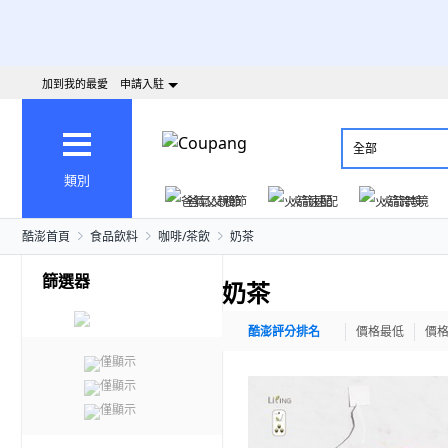
加到我的最愛
申請入駐
全部
類別
爸氣父親節
火箭速配
火箭跨境
酷澎首頁
食品飲料
咖啡/茶飲
奶茶
篩選器
奶茶
酷澎評分排名
價格最低
價
僅顯示
僅顯示
僅顯示