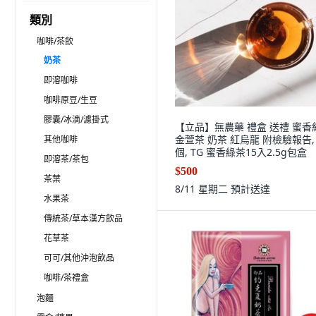
類別
咖啡/茶飲
奶茶
即溶咖啡
咖啡原豆/生豆
膠囊/冰滴/濾掛式
【立品】無農藥 禮盒 送禮 蜜香
金萱茶 奶茶 紅烏龍 附檢驗報告, 
其他咖啡
個, TG 蜜香綠茶15入2.5g包盒
即溶茶/茶包
$500
茶葉
8/11 星期二
預計送達
水果茶
傳統茶/草本漢方飲品
花草茶
可可/其他沖泡飲品
咖啡/茶禮盒
泡麵