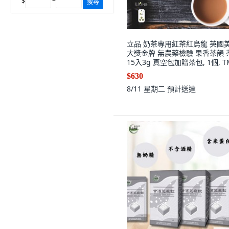
$
~
搜尋
立品 奶茶專用紅茶紅烏龍 英國
大獎金牌 無農藥檢驗 果香茶韻 
15入3g 真空包加贈茶包, 1個, T
茶包15入3g濃郁,茶葉真空包多
$630
包茶包，茶包散裝
8/11 星期二
預計送達