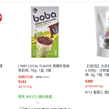
(禮
J WAY LOCAL FLAVOR 黑糖珍珠抺
【3尬包】大吉嶺
茶奶茶, 78g, 1盒, 3個
x 30包) - 
帶, 3g, 1個, 1
首購折扣價
40
%
$240
$480
$144
(
$1600.00/10g
)
(
$6.15/10g
)
8/12 星期三
預
明天 8/8 (六)
預計送達
(
1
)