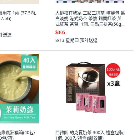
花 1兩 (37.5G),
大排檔在我家 三點三拼茶-嚐鮮包 黑
7.5G)
白淡奶 港式奶茶 茶膽 錫蘭紅茶 英
式紅茶 茶葉, 1個, 三點三拼茶(50g)
-嚐鮮包 x 5,黑白淡奶 x1
$305
計送達
8/13 星期四
預計送達
綠瘋狂福箱(40包/
西雅圖 約克夏奶茶 300入 禮盒包裝,
40包/箱)
1個, 300入(禮盒)(新效期)