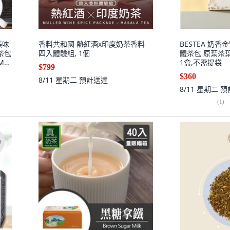
美味
香料共和國 熱紅酒x印度奶茶香料
BESTEA 奶香
茶包
四入體驗組, 1個
體茶包 原葉茶葉
MB
1盒,不需提袋
$799
送一
$360
8/11 星期二
預計送達
8/11 星期二
預
(
1
)