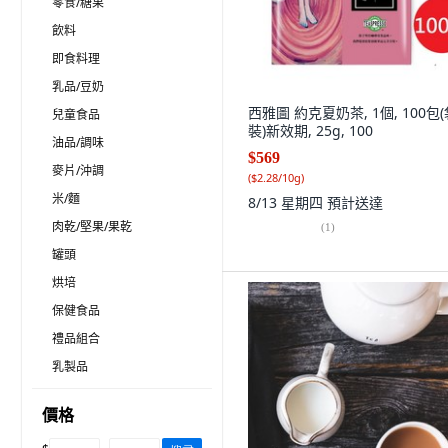
零食/糖果
飲料
即食料理
乳品/豆奶
西雅圖 約克夏奶茶, 1個, 100包(
兒童食品
裝)新效期, 25g, 100
油品/調味
$569
麥片/沖調
(
$2.28/10g
)
米/麵
8/13 星期四
預計送達
肉乾/堅果/果乾
(
1
)
罐頭
烘培
保健食品
禮品組合
乳製品
價格