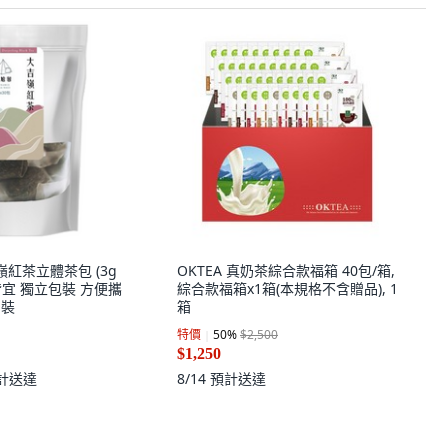
紅茶立體茶包 (3g
OKTEA 真奶茶綜合款福箱 40包/箱,
冷熱皆宜 獨立包裝 方便攜
綜合款福箱x1箱(本規格不含贈品), 1
個裝
箱
特價
50
%
$2,500
$1,250
計送達
8/14
預計送達