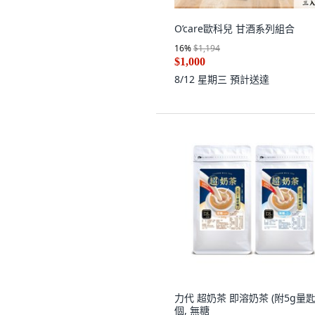
O’care歐科兒 甘酒系列組合
16
%
$1,194
$1,000
8/12 星期三
預計送達
力代 超奶茶 即溶奶茶 (附5g量匙)
個, 無糖