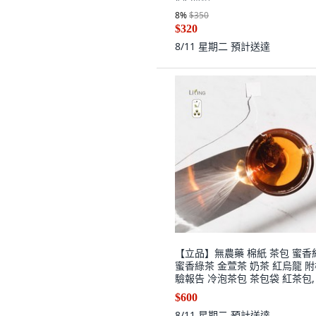
8
%
$350
$320
8/11 星期二
預計送達
【立品】無農藥 棉紙 茶包 蜜香
蜜香綠茶 金萱茶 奶茶 紅烏龍 
驗報告 冷泡茶包 茶包袋 紅茶包, 
個, TB 果香紅烏龍茶 15入3g 盒
$600
8/11 星期二
預計送達