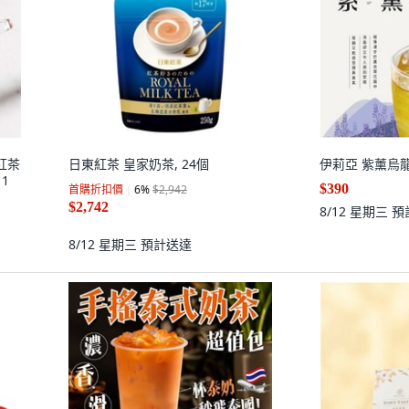
紅茶
日東紅茶 皇家奶茶, 24個
伊莉亞 紫薰烏
1
$390
首購折扣價
6
%
$2,942
$2,742
8/12 星期三
預
8/12 星期三
預計送達