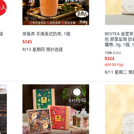
袋
茶香弄 手搖泰式奶茶, 1個
BESTEA 金
包 原葉呈現 
$145
攜帶, 3g, 1個,
8/13 星期四
預計送達
10
%
$360
$324
(
$90.00/10g
)
8/11 星期二
預