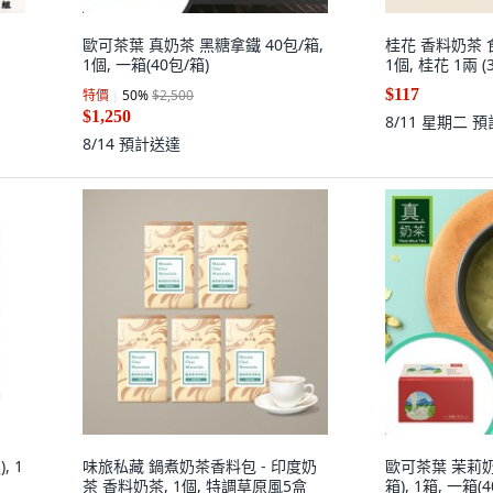
歐可茶葉 真奶茶 黑糖拿鐵 40包/箱,
桂花 香料奶茶 食用
1個, 一箱(40包/箱)
1個, 桂花 1兩 (3
$117
特價
50
%
$2,500
$1,250
8/11 星期二
預
8/14
預計送達
, 1
味旅私藏 鍋煮奶茶香料包 - 印度奶
歐可茶葉 茉莉奶
茶 香料奶茶, 1個, 特調草原風5盒
箱), 1箱, 一箱(