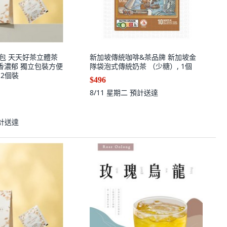
萱茶包 天天好茶立體茶
新加坡傳統咖啡&茶品牌 新加坡金
奶香濃郁 獨立包裝方便
隊袋泡式傳統奶茶 （少糖）, 1個
 12個裝
$496
8/11 星期二
預計送達
計送達