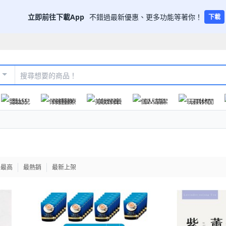
立即前往下載App
不錯過最新優惠、更多功能等著你！
下載
嬰幼兒
保健醫療
美妝保養
個人清潔
玩具休閒
格最高
最熱銷
最新上架