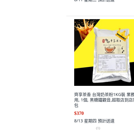
齊享茶香 台灣奶茶粉1KG裝 業
用, 1個, 黑糖鐵觀音,超取店到店
包
$370
8/13 星期四
預計送達
(
1
)