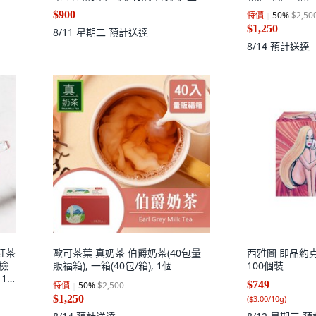
$900
特價
50
%
$2,50
$1,250
8/11 星期二
預計送達
8/14
預計送達
紅茶
歐可茶葉 真奶茶 伯爵奶茶(40包量
西雅圖 即品約克夏
附檢
販福箱), 一箱(40包/箱), 1個
100個裝
1
$749
特價
50
%
$2,500
$1,250
(
$3.00/10g
)