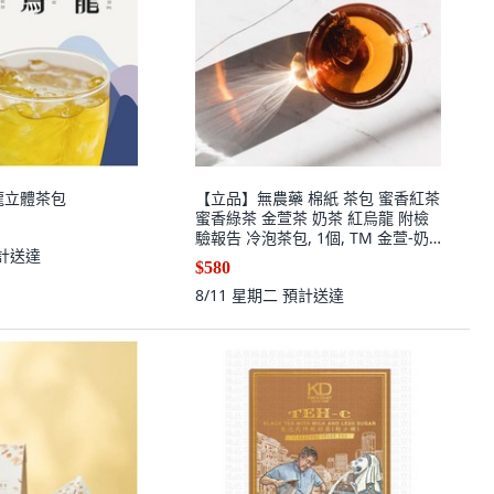
龍立體茶包
【立品】無農藥 棉紙 茶包 蜜香紅茶
蜜香綠茶 金萱茶 奶茶 紅烏龍 附檢
驗報告 冷泡茶包, 1個, TM 金萱-奶
計送達
花香 15入3g/包盒
$580
8/11 星期二
預計送達