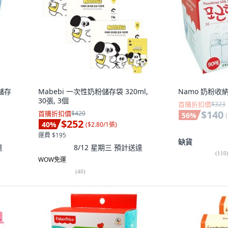
粉儲存
Mabebi 一次性奶粉儲存袋 320ml,
Namo 奶粉收納袋
30張, 3個
首購折扣價
$323
$140
首購折扣價
$420
56
%
(
$252
40
%
(
$2.80/1張
)
運費 $195
缺貨
達
8/12 星期三
預計送達
(
110
WOW免運
(
40
)