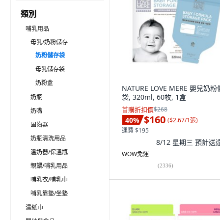
類別
哺乳用品
母乳/奶粉儲存
奶粉儲存袋
母乳儲存袋
奶粉盒
NATURE LOVE MERE 嬰兒奶
袋, 320ml, 60枚, 1盒
奶瓶
首購折扣價
$268
奶嘴
$160
40
%
(
$2.67/1張
)
固齒器
運費 $195
奶瓶清洗用品
8/12 星期三
預計送
溫奶器/保溫瓶
WOW免運
親餵/哺乳用品
(
2336
)
哺乳衣/哺乳巾
哺乳靠墊/坐墊
濕紙巾