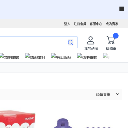
登入
註冊會員
客服中心
成為賣家
我的酷澎
購物車
文具圖書
食品飲料
生活用品
女性服飾
運動戶外
60
每頁筆