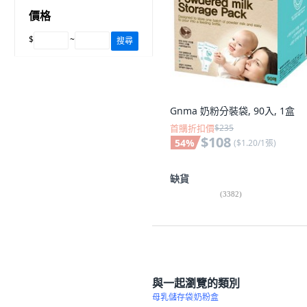
價格
$
~
搜尋
Gnma 奶粉分裝袋, 90入, 1盒
首購折扣價
$235
$108
54
%
(
$1.20/1張
)
缺貨
(
3382
)
與一起瀏覽的類別
母乳儲存袋
奶粉盒