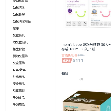
嬰幼兒食品
幼兒洗沐
幼兒護理
幼兒清潔用品
尿布
兒童餐具
幼兒童寢具
mom's bebe 奶粉分裝袋 30入
存袋 180ml 30入, 1組
衛生保健
首購折扣價
$300
嬰幼兒服飾
$111
63
%
兒童服飾
玩具/教具
缺貨
外出用品
(
3
)
安全用品
兒童傢俱
孕婦食品
孕婦用品