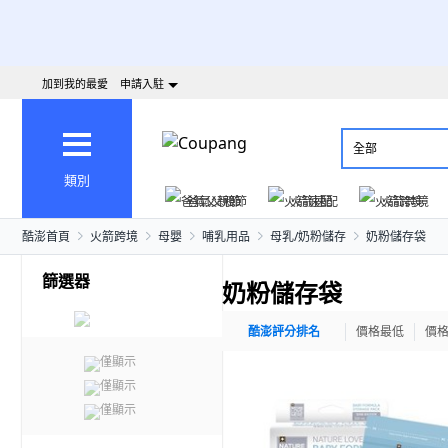
加到我的最愛
申請入駐
全部
類別
爸氣父親節
火箭速配
火箭跨境
酷澎首頁
火箭跨境
母嬰
哺乳用品
母乳/奶粉儲存
奶粉儲存袋
篩選器
奶粉儲存袋
酷澎評分排名
價格最低
價
僅顯示
僅顯示
僅顯示