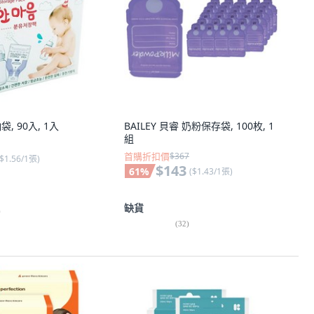
, 90入, 1入
BAILEY 貝睿 奶粉保存袋, 100枚, 1
組
首購折扣價
$367
$1.56/1張
)
$143
61
%
(
$1.43/1張
)
缺貨
)
(
32
)