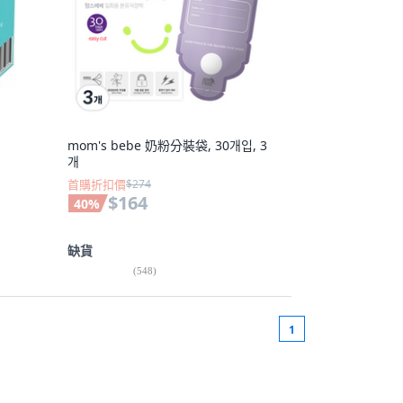
mom's bebe 奶粉分裝袋, 30개입, 3
개
首購折扣價
$274
$164
40
%
缺貨
(
548
)
1