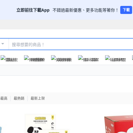
立即前往下載App
不錯過最新優惠、更多功能等著你！
下載
嬰幼兒
保健醫療
美妝保養
個人清潔
玩具休閒
格最高
最熱銷
最新上架