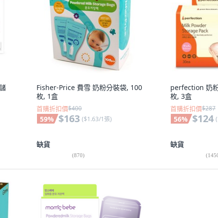
+儲
Fisher-Price 費雪 奶粉分裝袋, 100
perfection 
枚, 1盒
枚, 3盒
首購折扣價
$400
首購折扣價
$287
$163
$124
59
%
56
%
(
$1.63/1張
)
(
缺貨
缺貨
(
870
)
(
145