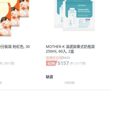
奶粉分裝袋 粉紅色, 30
MOTHER-K 溫感拋棄式奶瓶袋
250ml, 60入, 2盒
首購折扣價
$423
$157
62
%
$1.38/1張
)
(
$1.31/1張
)
缺貨
0
)
(
10218
)