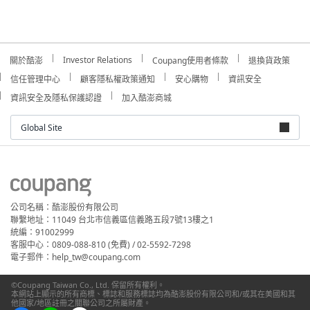
Investor Relations
關於酷澎
Coupang使用者條款
退換貨政策
信任管理中心
顧客隱私權政策通知
安心購物
資訊安全
資訊安全及隱私保護認證
加入酷澎商城
Global Site
公司名稱：酷澎股份有限公司
聯繫地址：11049 台北市信義區信義路五段7號13樓之1
統編：91002999
客服中心：0809-088-810 (免費) / 02-5592-7298
電子郵件：help_tw@coupang.com
©Coupang Taiwan Co., Ltd. 保留所有權利。
本網站上顯示的所有商標、標誌和服務標誌均為酷澎股份有限公司和/或其在美國和其
他國家/地區註冊之關聯公司之所屬財產。