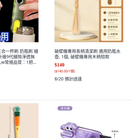
三合一杯刷 奶瓶刷 縫
破壁機專用長柄清潔刷 適用奶瓶水
 w升級9代縫隙淨透無
壺, 1個, 破壁機專用木柄短款
,w常規品質：1把裝
$140
清潔弱, N/A
(
$140.00/1個
)
8/20
預計送達