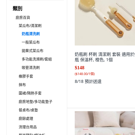
類別
廚房百貨
菜瓜布/清潔刷
奶瓶清洗刷
一般菜瓜布
拋棄式菜瓜布
奶瓶刷 杯刷 清潔刷 套裝 適用
多功能洗滌刷/套組
瓶 保溫杯, 橙色, 1個
吸管清洗刷
$148
(
$148.00/1個
)
橡膠手套
8/18
預計送達
抹布
圍裙/隔熱手套
廚房地墊/多功能墊子
餐桌布/桌墊
廚餘處理
流理台用品