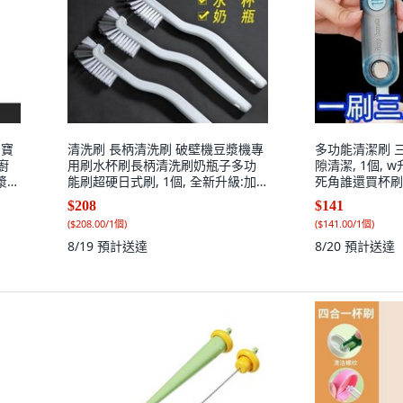
寶寶
清洗刷 長柄清洗刷 破壁機豆漿機專
多功能清潔刷 
廚
用刷水杯刷長柄清洗刷奶瓶子多功
隙清潔, 1個,
漿棉
能刷超硬日式刷, 1個, 全新升級:加
死角誰還買杯刷
長柄L型刷頭 多功能杯刷 輕,普通品
不可懸掛瀝乾特薄
$208
$141
質:稀疏刷毛 1個裝 清潔易死角
(
$208.00/1個
)
(
$141.00/1個
)
8/19
預計送達
8/20
預計送達