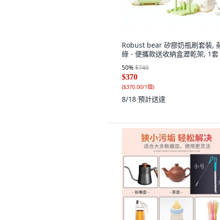
Robust bear 矽膠奶瓶刷套裝,
綠 - 便攜款送收納盒瀝乾架, 1套
50
%
$740
$370
(
$370.00/1個
)
8/18
預計送達