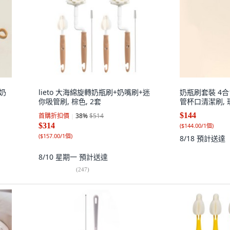
於奶
lieto 大海綿旋轉奶瓶刷+奶嘴刷+迷
奶瓶刷套裝 4合
你吸管刷, 棕色, 2套
管杯口清潔刷, 
$144
首購折扣價
38
%
$514
$314
(
$144.00/1個
)
(
$157.00/1個
)
8/18
預計送達
8/10 星期一
預計送達
(
247
)