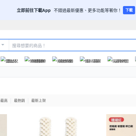
立即前往下載App
不錯過最新優惠、更多功能等著你！
下載
嬰幼兒
保健醫療
美妝保養
個人清潔
玩具休閒
格最高
最熱銷
最新上架