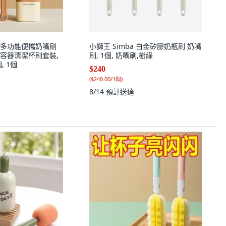
多功能便攜奶嘴刷
小獅王 Simba 白金矽膠奶瓶刷 奶嘴
容器清潔杯刷套裝,
刷, 1個, 奶嘴刷,樹綠
, 1個
$240
(
$240.00/1個
)
8/14
預計送達