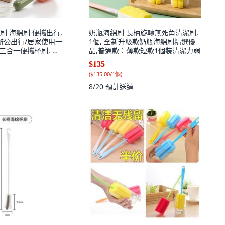
刷 海綿刷 便攜出行,
奶瓶海綿刷 長柄旋轉無死角清潔刷,
/辦公出行/居家使用一
1個, 全新升級款奶瓶海綿刷精選優
 三合一便攜杯刷, 綠
品,普通款：薄款短款1個裝清潔力弱
$135
(
$135.00/1個
)
8/20
預計送達