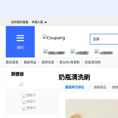
加到我的最愛
申請入駐
全部
類別
爸氣父親節
火箭速配
火箭跨境
酷澎首頁
餐廚用品
廚房百貨
菜瓜布/清潔刷
奶瓶清洗刷
篩選器
奶瓶清洗刷
酷澎評分排名
價格最低
價
僅顯示
僅顯示
僅顯示