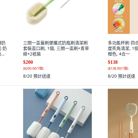
轉奶
三閤一盃蓋刷便攜式奶瓶刷清潔刷
多功能杯刷 四合
 奶
套裝盃口刷, 1個, 三閤一盃刷+青草
度死角清潔, 1個
奶嘴
綠+2衹裝
橙色, 4合一
$200
$138
(
$200.00/1個
)
(
$138.00/1個
)
8/20
預計送達
8/20
預計送達