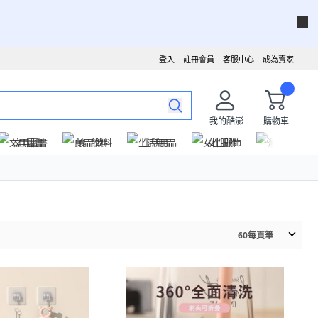
登入
註冊會員
客服中心
成為賣家
我的酷澎
購物車
文具圖書
食品飲料
生活用品
女性服飾
運動戶外
60
每頁筆