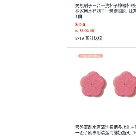
奶瓶刷子三合一洗杯子神器杯刷
柄家用水杯刷子一體縫隙刷, 抹茶
1個
$156
(
$156.00/1個
)
8/19
預計送達
吸盤盃刷水盃清洗長柄多功能三
一盃子刷專用清潔海綿奶瓶刷, 1