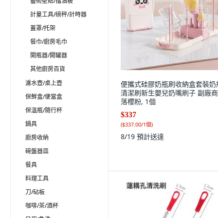
藝術壁貼/擋油板
計量工具/磅秤/計時器
蓋罩/托架
餐巾/廚房毛巾
開瓶器/開罐器
其他廚房百貨
濾水壺/桌上壺
便攜式硅膠奶瓶刷收納盒套裝奶
清潔刷新生嬰兒奶嘴刷子 副廠商
保鮮盒/便當盒
落櫻粉, 1個
保溫瓶/隨行杯
$337
鍋具
(
$337.00/1個
)
8/19
預計送達
廚房收納
碗盤器皿
餐具
料理工具
刀/砧板
咖啡/茶/酒杯