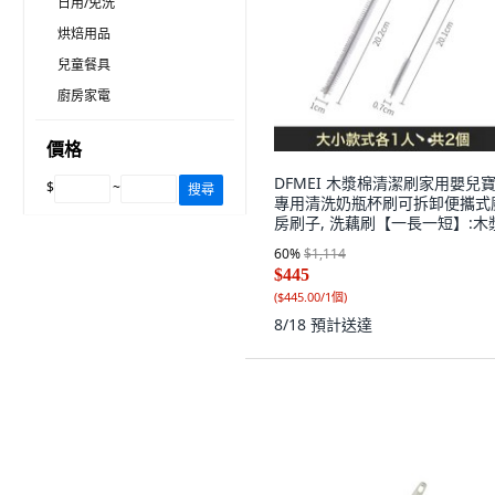
日用/免洗
烘焙用品
兒童餐具
廚房家電
價格
DFMEI 木漿棉清潔刷家用嬰兒
$
~
搜尋
專用清洗奶瓶杯刷可拆卸便攜式
房刷子, 洗藕刷【一長一短】:木
杯刷(可拆卸), 1個
60
%
$1,114
$445
(
$445.00/1個
)
8/18
預計送達