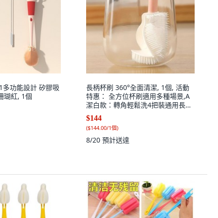
1多功能設計 矽膠吸
長柄杯刷 360°全面清潔, 1個, 活動
珊瑚紅, 1個
特惠： 全方位杯刷適用多種場景,A
潔白款：轉角輕鬆洗4把裝通用長手
柄
$144
(
$144.00/1個
)
8/20
預計送達