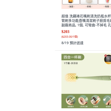
超值 洗藕裱花嘴刷清洗奶瓶水
管刷多功能壺嘴清潔刷子廚房毛
副廠商品, 1個, 可彎曲-不掉毛 孔
吸管清潔刷,一塊三 1支小號
$203
(
$203.00/1個
)
8/19
預計送達