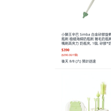
小獅王辛巴 Simba 白金矽膠旋
瓶刷 極細海綿奶瓶刷 豬毛奶瓶刷
嘴刷高夾力 奶瓶夾, 1個, 矽膠*
刷(小樹綠)
$390
(
$390.00/1個
)
後天 8/8 (六)
預計送達