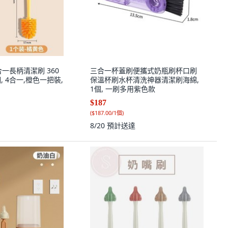
一長柄清潔刷 360
三合一杯蓋刷便攜式奶瓶刷杯口刷
, 4合一,橙色一把裝,
保溫杯刷水杯清洗神器清潔刷海綿,
1個, 一刷多用紫色款
$187
(
$187.00/1個
)
8/20
預計送達