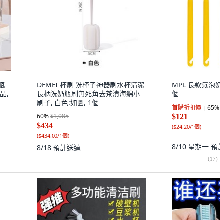
瓶
DFMEI 杯刷 洗杯子神器刷水杯清潔
MPL 長款氣泡奶瓶
品,
長柄洗奶瓶刷無死角去茶漬海綿小
個
刷子, 白色:如圖, 1個
首購折扣價
65
%
60
%
$1,085
$121
$434
(
$24.20/1個
)
(
$434.00/1個
)
8/10 星期一
預
8/18
預計送達
(
17
)