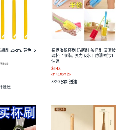
刷 25cm, 黃色, 5
長柄海綿杯刷 奶瓶刷 茶杯刷 清潔玻
璃杯, 1個裝, 強力吸水丨防滑去污1
個裝
$352
$143
(
$143.00/1個
)
8/20
預計送達
計送達