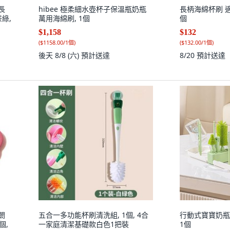
長
hibee 極柔細水壺杯子保溫瓶奶瓶
長柄海綿杯刷 適
綠,
萬用海綿刷, 1個
個
$1,158
$132
(
$1158.00/1個
)
(
$132.00/1個
)
後天 8/8 (六)
預計送達
8/20
預計送達
閤
五合一多功能杯刷清洗組, 1個, 4合
行動式寶寶奶瓶
個,
一家庭清潔基礎款白色1把裝
1個