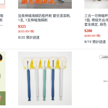
杯吸
加長伸縮海綿奶瓶杯刷 嬰兒清潔刷,
三合一可伸縮杯
刷
1支, 1支伸縮海綿刷
1個, 帶娃外出
洞/
套全搞定, 綠色
$325
色
$280
(
$325.00/1個
)
(
$280.00/1個
)
8/20
預計送達
8/19
預計送達