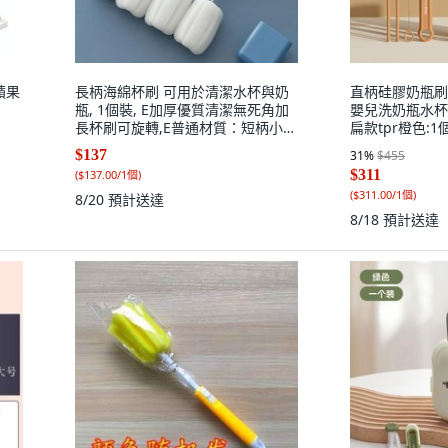
 蘋果
長柄海綿杯刷 可用於清潔水杯與奶
直柄硅膠奶瓶刷
瓶, 1個裝, E加厚優質清潔無死角加
嬰兒洗奶瓶水杯
長杯刷可旋轉,E普通材質：短柄小號
扁款tpr橙色:1個
1個裝淺層清理
$137
31
%
$455
$311
(
$137.00/1個
)
(
$311.00/1個
)
8/20
預計送達
8/18
預計送達