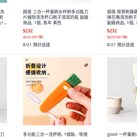
清洗
超值 三合一杯蓋刷水杯刷多功能刀
超值 吸管刷蓮
刷
片縫隙清洗杯口刷子清潔奶瓶 副廠
裱花嘴清洗刷子
+1
商品, 1個, 馬年 黃色
副廠商品, 1個,
位清
,普通材質 迷你
$232
$232
(
$232.00/1個
)
(
$232.00/1個
)
8/21
預計送達
8/21
預計送達
能刀
多功能三合一洗杯刷, 1個裝, -常規
good 一杯蓋