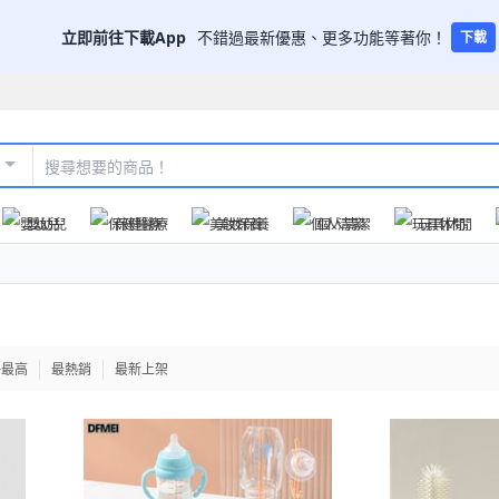
立即前往下載App
不錯過最新優惠、更多功能等著你！
下載
嬰幼兒
保健醫療
美妝保養
個人清潔
玩具休閒
格最高
最熱銷
最新上架