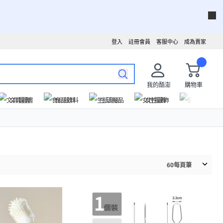
登入
註冊會員
客服中心
成為賣家
我的酷澎
購物車
文具圖書
食品飲料
生活用品
女性服飾
運動戶外
60
每頁筆