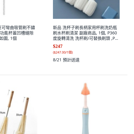
豌豆可彎曲吸管刷不鏽
新品 洗杯子刷長柄家用杯刷洗奶瓶
功能杯蓋凹槽縫隙
刷水杯刷清潔 副廠商品, 1個, P360
如圖, 1個
度旋轉清洗 洗杯刷/可替換刷頭 ,P進
口品質: 1個軟綿刷頭 替換專用w
$247
(
$247.00/1個
)
8/21
預計送達