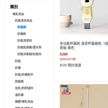
類別
哺乳用品
奶瓶清洗用品
奶瓶刷
奶嘴刷
奶瓶清潔劑
多功能杯蓋刷 清潔杯蓋縫隙, 1個
奶瓶乾燥機/瀝水架
原版 黃色
奶瓶消毒鍋/奶瓶夾
$260
(
$260.00/1個
)
奶瓶
8/20
預計送達
奶嘴
奶瓶/奶嘴配件
固齒器
母乳/奶粉儲存
溫奶器
親餵/哺乳用品