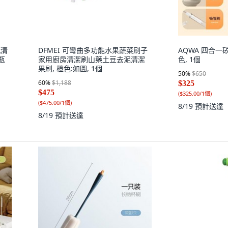
瓶清
DFMEI 可彎曲多功能水果蔬菜刷子
AQWA 四合一
瓶
家用廚房清潔刷山藥土豆去泥清潔
色, 1個
果刷, 橙色:如圖, 1個
50
%
$650
60
%
$1,188
$325
$475
(
$325.00/1個
)
(
$475.00/1個
)
8/19
預計送達
8/19
預計送達