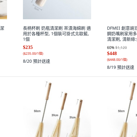
清潔
長柄杯刷 奶瓶清潔刷 茶漬海綿刷 適
DFMEI 創意
用於各種杯型, 1個裝可掛式北歐藍,
鋼奶嘴刷家用多
1個
清潔刷, 清新綠:
$235
60
%
$1,120
$448
(
$235.00/1個
)
(
$448.00/1個
)
8/20
預計送達
8/19
預計送達