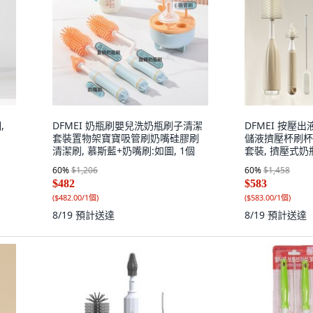
,
DFMEI 奶瓶刷嬰兒洗奶瓶刷子清潔
DFMEI 按壓
套裝置物架寶寶吸管刷奶嘴硅膠刷
儲液擠壓杯刷杯
清潔刷, 慕斯藍+奶嘴刷:如圖, 1個
套裝, 擠壓式奶
圖, 1個
60
%
$1,206
60
%
$1,458
$482
$583
(
$482.00/1個
)
(
$583.00/1個
)
8/19
預計送達
8/19
預計送達