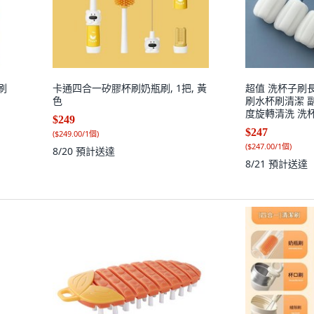
刷
卡通四合一矽膠杯刷奶瓶刷, 1把, 黃
超值 洗杯子刷
色
刷水杯刷清潔 副廠
度旋轉清洗 洗杯
$249
口品質: 1個軟
$247
(
$249.00/1個
)
(
$247.00/1個
)
8/20
預計送達
8/21
預計送達