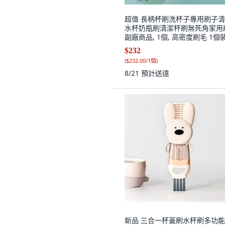
超值 長柄杯刷洗杯子專用刷子
水杯奶瓶刷清潔杯刷無死角家用
副廠商品, 1個, 高密度刷毛 1個裝
掛鉤 錐型加長刷,加長手柄/全方
$232
潔
(
$232.00/1個
)
8/21
預計送達
新品 三合一杯蓋刷水杯刷多功