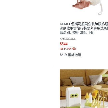
DFMEI 便攜奶瓶刷套裝硅膠奶
洗刷收納盒旅行裝嬰兒專用洗奶
清潔刷, 咖啡:如圖, 1個
60
%
$1,361
$544
(
$544.00/1個
)
8/19
預計送達