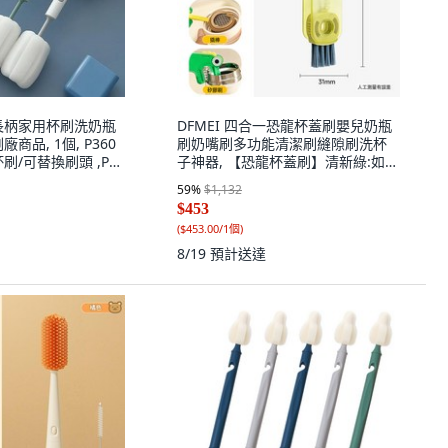
長柄家用杯刷洗奶瓶
DFMEI 四合一恐龍杯蓋刷嬰兒奶瓶
商品, 1個, P360
刷奶嘴刷多功能清潔刷縫隙刷洗杯
刷/可替換刷頭 ,P進
子神器, 【恐龍杯蓋刷】清新綠:如
綿刷頭 替換專用w
圖, 1個
59
%
$1,132
$453
(
$453.00/1個
)
8/19
預計送達