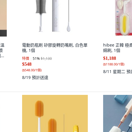
保溫
電動奶瓶刷 矽膠旋轉奶嘴刷, 白色單
hibee 正韓
漿
機, 1個
綿刷, 1個
刷
$1,188
特價
51
%
$1,130
個
$548
(
$1188.00/1個
)
(
$548.00/1個
)
8/11 星期二
預
8/19
預計送達