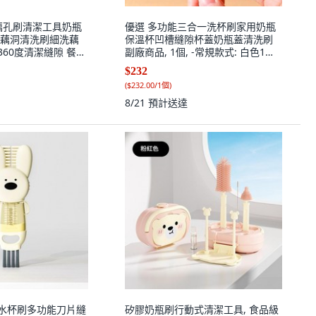
藕孔刷清潔工具奶瓶
優選 多功能三合一洗杯刷家用奶瓶
藕洞清洗刷細洗藕
保溫杯凹槽縫隙杯蓋奶瓶蓋清洗刷
 360度清潔縫隙 餐廚
副廠商品, 1個, -常規款式: 白色1個
小號 刷毛稀疏
裝 去污
$232
(
$232.00/1個
)
8/21
預計送達
刷水杯刷多功能刀片縫
矽膠奶瓶刷行動式清潔工具, 食品級