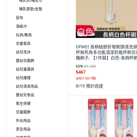
哺乳衣/哺乳巾
哺乳靠墊/坐墊
尿布
濕紙巾
玩具/教具
兒童餐具
DFMEI 長柄硅膠折彎刷頭清洗
杯無死角多功能清潔奶瓶杯刷豆
幼兒洗沐
機刷子, 【1件裝】白色-長柄杯
嬰幼兒服飾
【可摺疊刷頭l無死角】:如圖, 1
60
%
$1,168
幼兒童寢具
$467
幼兒護理
(
$467.00/1個
)
8/19
預計送達
幼兒清潔用品
嬰幼兒食品
衛生保健
兒童服飾
外出用品
安全用品