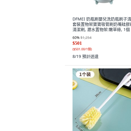
DFMEI 奶瓶刷嬰兒洗奶瓶刷子
套裝置物架寶寶吸管刷奶嘴硅膠
清潔刷, 瀝水置物架:嫩草綠, 1個
60
%
$1,254
$501
(
$501.00/1個
)
8/19
預計送達