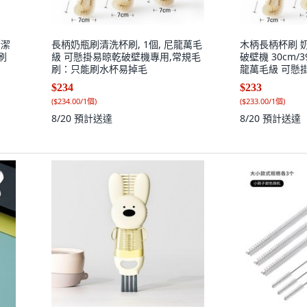
清潔
長柄奶瓶刷清洗杯刷, 1個, 尼龍萬毛
木柄長柄杯刷 
刷
級 可懸掛易晾乾破壁機專用,常規毛
破壁機 30cm/39
刷：只能刷水杯易掉毛
龍萬毛級 可懸
常規毛刷：只能
$234
$233
毛刷
(
$234.00/1個
)
(
$233.00/1個
)
8/20
預計送達
8/20
預計送達