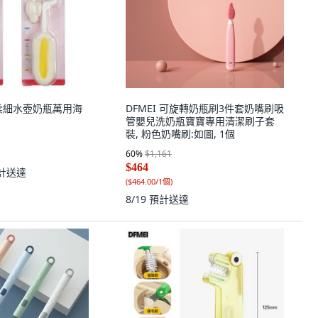
 極柔細水壺奶瓶萬用海
DFMEI 可旋轉奶瓶刷3件套奶嘴刷吸
管嬰兒洗奶瓶寶寶專用清潔刷子套
裝, 粉色奶嘴刷:如圖, 1個
60
%
$1,161
$464
計送達
(
$464.00/1個
)
8/19
預計送達