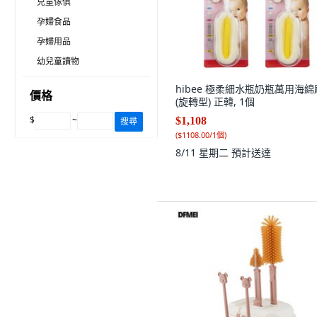
兒童傢俱
孕婦食品
孕婦用品
幼兒童讀物
hibee 極柔細水瓶奶瓶萬用海綿
價格
(旋轉型) 正韓, 1個
$
~
$1,108
搜尋
(
$1108.00/1個
)
8/11 星期二
預計送達