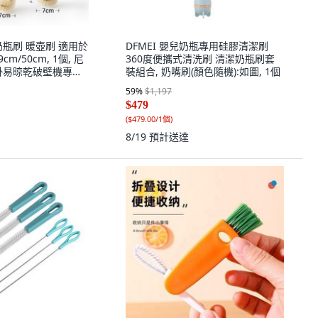
奶瓶刷 暖壺刷 適用於
DFMEI 嬰兒奶瓶專用硅膠清潔刷
cm/50cm, 1個, 尼
360度便攜式清洗刷 清潔奶瓶刷套
掛易晾乾破壁機專用,
裝組合, 奶嘴刷(顏色隨機):如圖, 1個
刷水杯易掉毛, 常規
59
%
$1,197
$479
(
$479.00/1個
)
8/19
預計送達