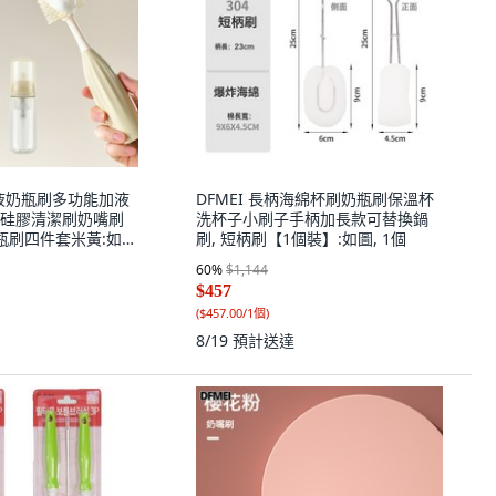
出液奶瓶刷多功能加液
DFMEI 長柄海綿杯刷奶瓶刷保溫杯
硅膠清潔刷奶嘴刷
洗杯子小刷子手柄加長款可替換鍋
瓶刷四件套米黃:如
刷, 短柄刷【1個裝】:如圖, 1個
60
%
$1,144
$457
(
$457.00/1個
)
8/19
預計送達