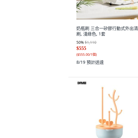
奶瓶刷 三合一矽膠行動式外出
刷, 淺綠色, 1套
50
%
$1,110
$555
(
$555.00/1個
)
8/19
預計送達