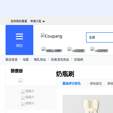
加到我的最愛
申請入駐
全部
類別
爸氣父親節
火箭速配
火箭跨境
酷澎首頁
母嬰
哺乳用品
奶瓶清洗用品
奶瓶刷
篩選器
奶瓶刷
酷澎評分排名
價格最低
價
僅顯示
僅顯示
僅顯示