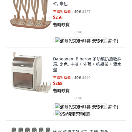
架, 米色
首購折扣價
40
%
$427
$256
暫時缺貨
(
518
)
满 $1,500 再省 $75 (王道卡)
Dapeonam Biberon 多功能奶瓶收納
箱, 米色, 主機 + 外蓋 + 奶瓶架 + 滴水
盤
首購折扣價
40
%
$449
$269
暫時缺貨
(
428
)
满 $1,500 再省 $75 (王道卡)
$5 酷澎幣回饋
NUK 奶瓶支架 6支, 支架, 灰色