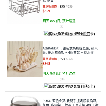
首購折扣價
35
%
$559
$359
明天 8/9 (日)
預計送達
(
3
)
满 $1,500 再省 $75 (王道卡)
AttiRabbit 可組裝式奶瓶晾乾架, 砂米
黃, 排水晾衣架 + 4個支架 + 接水盤
首購折扣價
35
%
$568
$368
明天 8/9 (日)
預計送達
(
98
)
满 $1,500 再省 $75 (王道卡)
PUKU 藍色企鵝 雙開手提奶瓶收納箱,
灰色, 收納箱 + 桶架 + 單支架 4個 + 樹