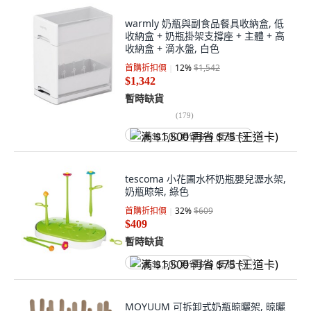
warmly 奶瓶與副食品餐具收納盒, 低
收納盒 + 奶瓶掛架支撐座 + 主體 + 高
收納盒 + 滴水盤, 白色
首購折扣價
12
%
$1,542
$1,342
暫時缺貨
(
179
)
满 $1,500 再省 $75 (王道卡)
tescoma 小花圃水杯奶瓶嬰兒瀝水架,
奶瓶晾架, 綠色
首購折扣價
32
%
$609
$409
暫時缺貨
满 $1,500 再省 $75 (王道卡)
MOYUUM 可拆卸式奶瓶晾曬架, 晾曬