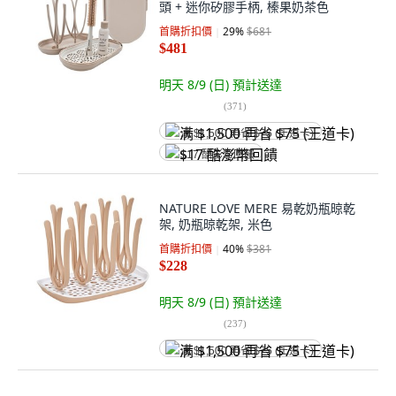
頭 + 迷你矽膠手柄, 榛果奶茶色
首購折扣價
29
%
$681
$481
明天 8/9 (日)
預計送達
(
371
)
满 $1,500 再省 $75 (王道卡)
$17 酷澎幣回饋
NATURE LOVE MERE 易乾奶瓶晾乾
架, 奶瓶晾乾架, 米色
首購折扣價
40
%
$381
$228
明天 8/9 (日)
預計送達
(
237
)
满 $1,500 再省 $75 (王道卡)