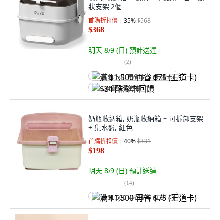
狀支架 2個
首購折扣價
35
%
$568
$368
明天 8/9 (日)
預計送達
(
2
)
满 $1,500 再省 $75 (王道卡)
$34 酷澎幣回饋
奶瓶收納箱, 奶瓶收納箱 + 可拆卸支架
+ 集水盤, 紅色
首購折扣價
40
%
$331
$198
明天 8/9 (日)
預計送達
(
14
)
满 $1,500 再省 $75 (王道卡)