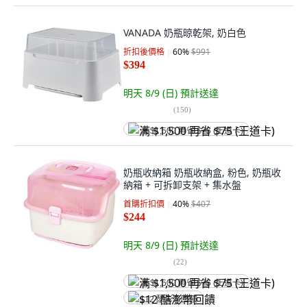
VANADA 奶瓶晾乾架, 奶白色
折扣後價格
60
%
$991
$394
明天 8/9 (日)
預計送達
(
150
)
满 $1,500 再省 $75 (王道卡)
奶瓶收納箱 奶瓶收納盒, 粉色, 奶瓶收
納箱 + 可拆卸支架 + 集水盤
首購折扣價
40
%
$407
$244
明天 8/9 (日)
預計送達
(
22
)
满 $1,500 再省 $75 (王道卡)
$12 酷澎幣回饋