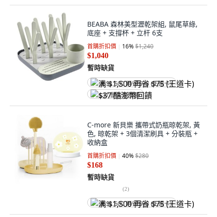
BEABA 森林美型瀝乾架組, 鼠尾草綠,
底座 + 支撐杯 + 立杆 6支
首購折扣價
16
%
$1,240
$1,040
暫時缺貨
满 $1,500 再省 $75 (王道卡)
$37 酷澎幣回饋
C-more 新貝樂 攜帶式奶瓶晾乾架, 黃
色, 晾乾架 + 3個清潔刷具 + 分裝瓶 +
收納盒
首購折扣價
40
%
$280
$168
暫時缺貨
(
2
)
满 $1,500 再省 $75 (王道卡)