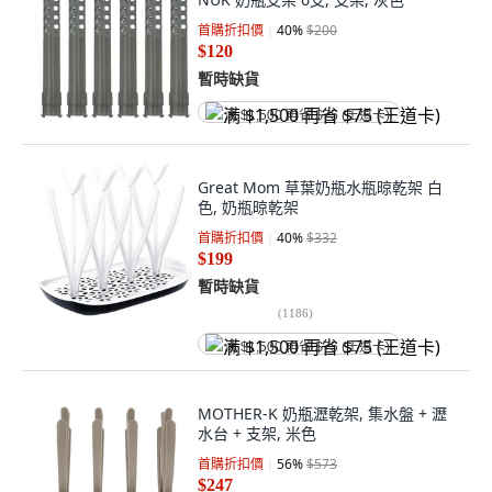
首購折扣價
40
%
$200
$120
暫時缺貨
满 $1,500 再省 $75 (王道卡)
Great Mom 草葉奶瓶水瓶晾乾架 白
色, 奶瓶晾乾架
首購折扣價
40
%
$332
$199
暫時缺貨
(
1186
)
满 $1,500 再省 $75 (王道卡)
MOTHER-K 奶瓶瀝乾架, 集水盤 + 瀝
水台 + 支架, 米色
首購折扣價
56
%
$573
$247