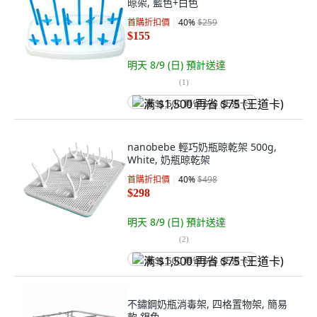
晾架, 藍色+白色
首購折扣價
40
%
$259
$155
明天 8/9 (日)
預計送達
(
1
)
满 $1,500 再省 $75 (王道卡)
nanobebe 輕巧奶瓶晾乾架 500g,
White, 奶瓶晾乾架
首購折扣價
40
%
$498
$298
明天 8/9 (日)
預計送達
(
2
)
满 $1,500 再省 $75 (王道卡)
不鏽鋼奶瓶消毒架, 四格置物架, 簡易
款 銀色