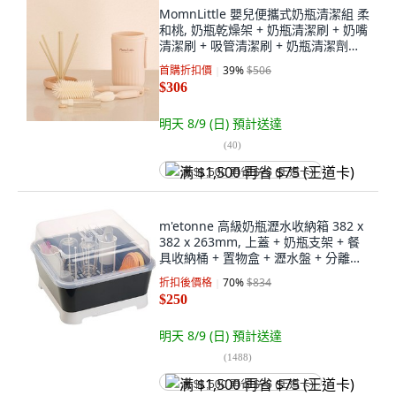
MomnLittle 嬰兒便攜式奶瓶清潔組 柔
和桃, 奶瓶乾燥架 + 奶瓶清潔刷 + 奶嘴
清潔刷 + 吸管清潔刷 + 奶瓶清潔劑容
器
首購折扣價
39
%
$506
$306
明天 8/9 (日)
預計送達
(
40
)
满 $1,500 再省 $75 (王道卡)
m'etonne 高級奶瓶瀝水收納箱 382 x
382 x 263mm, 上蓋 + 奶瓶支架 + 餐
具收納桶 + 置物盒 + 瀝水盤 + 分離式
接水托盤, 灰色
折扣後價格
70
%
$834
$250
明天 8/9 (日)
預計送達
(
1488
)
满 $1,500 再省 $75 (王道卡)