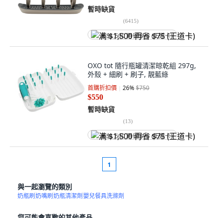
暫時缺貨
(
6415
)
满 $1,500 再省 $75 (王道卡)
OXO tot 隨行瓶罐清潔晾乾組 297g,
外殼 + 細刷 + 刷子, 靚藍綠
首購折扣價
26
%
$750
$550
暫時缺貨
(
13
)
满 $1,500 再省 $75 (王道卡)
1
與一起瀏覽的類別
奶瓶刷
奶嘴刷
奶瓶清潔劑
嬰兒餐具洗滌劑
您可能會喜歡的其他產品