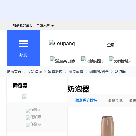
加到我的最愛
申請入駐
全部
類別
澎派中元節
火箭速配
火箭跨境
酷澎首頁
火箭跨境
家電數位
廚房家電
咖啡機/周邊
奶泡器
篩選器
奶泡器
酷澎評分排名
價格最低
價
僅顯示
僅顯示
僅顯示