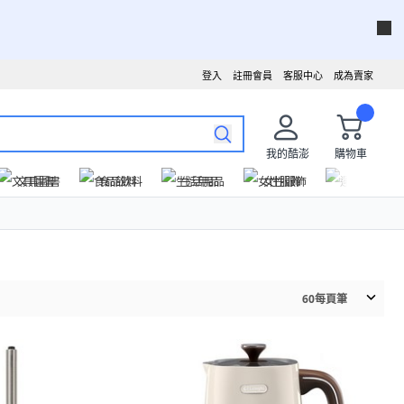
登入
註冊會員
客服中心
成為賣家
我的酷澎
購物車
文具圖書
食品飲料
生活用品
女性服飾
運動戶外
60
每頁筆