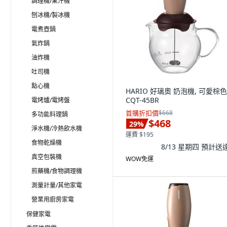
調理機/果汁機
刨冰機/製冰機
電煮壺鍋
氣炸鍋
油炸機
吐司機
點心機
HARIO 好璃奧 奶泡機, 可愛棕色
CQT-45BR
電烤爐/電烤盤
首購折扣價
$668
多功能料理鍋
$468
29
%
淨水機/冷熱飲水機
運費 $195
食物乾燥機
8/13 星期四
預計送
真空包裝機
WOW免運
煎藥機/食物調理機
測量計量/其他家電
營業用廚房家電
保健家電