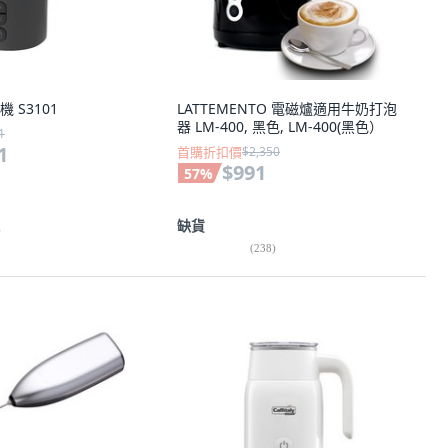
機 S3101
LATTEMENTO 電磁爐適用牛奶打泡
器 LM-400, 黑色, LM-400(黑色）
1
1
首購折扣價
$2,350
$991
57
%
缺貨
)
(
238
)