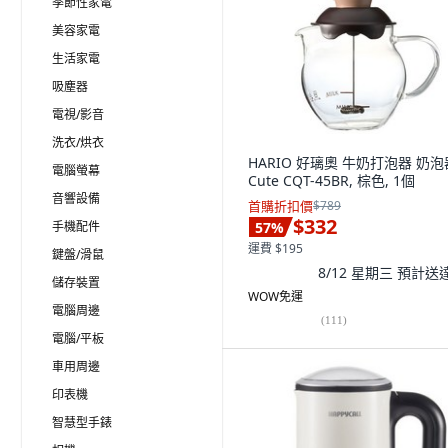
季節性家電
美容家電
生活家電
吸塵器
電視/影音
洗衣/烘衣
HARIO 好璃奧 牛奶打泡器 奶泡
電腦螢幕
Cute CQT-45BR, 棕色, 1個
音響設備
首購折扣價
$789
$332
手機配件
57
%
運費 $195
鍵盤/滑鼠
8/12 星期三
預計送
儲存裝置
WOW免運
電腦周邊
(
111
)
電腦/平板
車用周邊
印表機
智慧型手錶