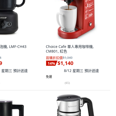
泡機, LMF-CH43
Choice Cafe 單人專用咖啡機,
CM801, 紅色
4
首購折扣價
$1,340
9
$1,140
14
%
12 星期三
預計送達
8/12 星期三
預計送達
免運
)
(
65
)