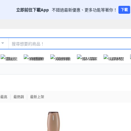
立即前往下載App
不錯過最新優惠、更多功能等著你！
下載
嬰幼兒
保健醫療
美妝保養
個人清潔
玩具休閒
格最高
最熱銷
最新上架