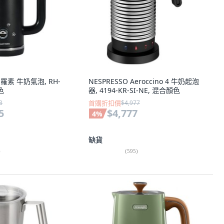
bs 羅素 牛奶氣泡, RH-
NESPRESSO Aeroccino 4 牛奶起泡
色
器, 4194-KR-SI-NE, 混合顏色
3
首購折扣價
$4,977
5
$4,777
4
%
缺貨
)
(
595
)