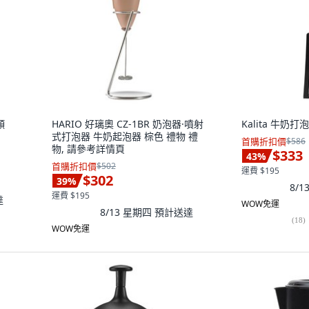
顏
HARIO 好璃奧 CZ-1BR 奶泡器·噴射
Kalita 牛奶打
式打泡器 牛奶起泡器 棕色 禮物 禮
首購折扣價
$586
物, 請參考詳情頁
$333
43
%
首購折扣價
$502
運費 $195
$302
39
%
8/
運費 $195
達
WOW免運
8/13 星期四
預計送達
(
18
)
WOW免運