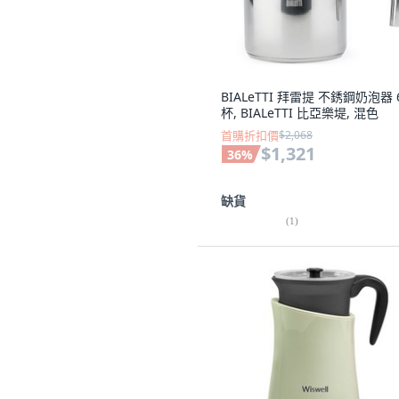
BIALeTTI 拜雷提 不銹鋼奶泡器 
杯, BIALeTTI 比亞樂堤, 混色
首購折扣價
$2,068
$1,321
36
%
缺貨
(
1
)