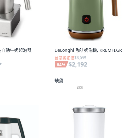
拉花自動牛奶起泡器,
DeLonghi 咖啡奶泡機, KREMFI.GR
首購折扣價
$6,095
$2,192
8
64
%
缺貨
(
53
)