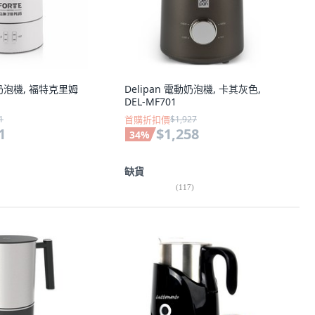
動奶泡機, 福特克里姆
Delipan 電動奶泡機, 卡其灰色,
DEL-MF701
1
首購折扣價
$1,927
1
$1,258
34
%
缺貨
(
117
)