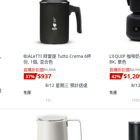
,
BIALeTTI 拜雷提 Tutto Crema 6杯
L'EQUIP 咖啡奶
份, 1個, 混合色
BK, 單色
首購折扣價
$1,504
首購折扣價
$2,10
$937
$1,20
37
%
42
%
8/12 星期三
預計送達
8/
達
免運
免運
(
1
)
(
192