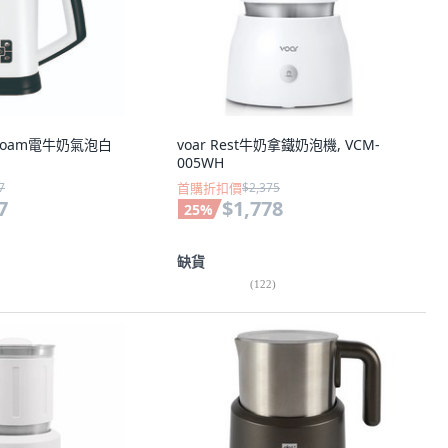
rafoam電牛奶氣泡白
voar Rest牛奶拿鐵奶泡機, VCM-
005WH
7
首購折扣價
$2,375
7
$1,778
25
%
缺貨
(
122
)