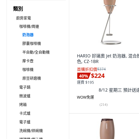
類別
廚房家電
咖啡機/周邊
奶泡器
膠囊咖啡機
半自動/全自動機
HARIO 好璃奧 Jet 奶泡器, 混合
摩卡壺
色, CZ-1BR
首購折扣價
$374
咖啡機
$224
40
%
原豆研磨機
運費 $195
電子鍋
8/12 星期三
預計送
微波爐
WOW免運
烤箱
(
214
)
卡式爐
電子爐
洗碗機/烘碗機