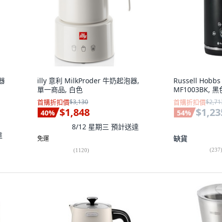
器
illy 意利 MilkProder 牛奶起泡器,
Russell Hob
單一商品, 白色
MF1003BK, 黑
首購折扣價
$3,130
首購折扣價
$2,71
$1,848
$1,23
40
%
54
%
8/12 星期三
預計送達
達
缺貨
免運
(
237
(
1120
)