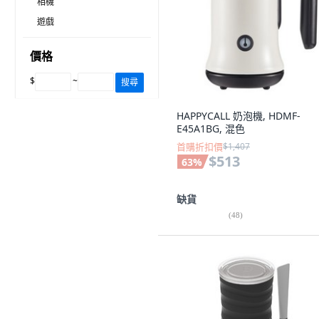
相機
遊戲
價格
$
~
搜尋
HAPPYCALL 奶泡機, HDMF-
E45A1BG, 混色
首購折扣價
$1,407
$513
63
%
缺貨
(
48
)