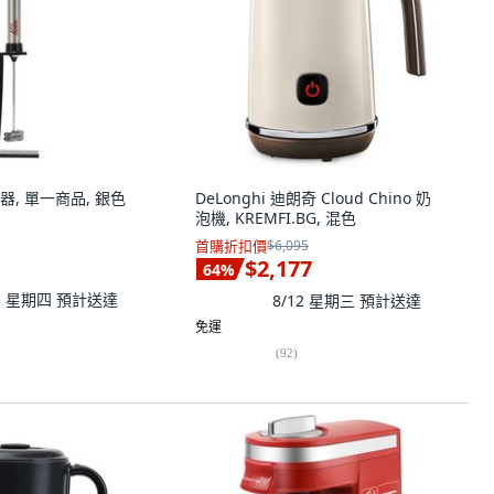
泡器, 單一商品, 銀色
DeLonghi 迪朗奇 Cloud Chino 奶
泡機, KREMFI.BG, 混色
首購折扣價
$6,095
$2,177
64
%
13 星期四
預計送達
8/12 星期三
預計送達
免運
(
92
)