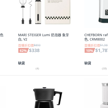
黑色
MARI STEIGER Lumi 奶泡器 象牙
CHEFBORN 
白, V2
色, CRM8002
首購折扣價
$893
首購折扣價
$1,98
$338
$1,78
62
%
10
%
缺貨
缺貨
(
4
)
(
18
)