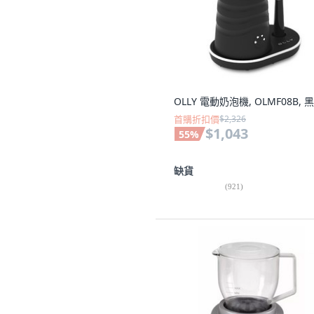
OLLY 電動奶泡機, OLMF08B, 
首購折扣價
$2,326
$1,043
55
%
缺貨
(
921
)