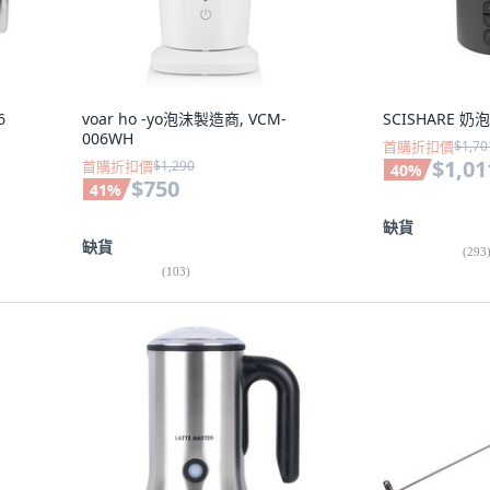
6
voar ho -yo泡沫製造商, VCM-
SCISHARE 奶泡
006WH
首購折扣價
$1,70
$1,01
首購折扣價
$1,290
40
%
$750
41
%
缺貨
缺貨
(
293
(
103
)