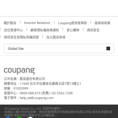
Investor Relations
關於酷澎
Coupang使用者條款
退換貨政策
信任管理中心
顧客隱私權政策通知
安心購物
資訊安全
資訊安全及隱私保護認證
加入酷澎商城
Global Site
公司名稱：酷澎股份有限公司
聯繫地址：11049 台北市信義區信義路五段7號13樓之1
統編：91002999
客服中心：0809-088-810 (免費) / 02-5592-7298
電子郵件：help_tw@coupang.com
©Coupang Taiwan Co., Ltd. 保留所有權利。
本網站上顯示的所有商標、標誌和服務標誌均為酷澎股份有限公司和/或其在美國和其
他國家/地區註冊之關聯公司之所屬財產。