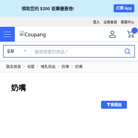
領取您的
$200
首購優惠卷!
打開 App
登入
註冊會員
客服中心
全部
酷澎首頁
母嬰
哺乳用品
奶嘴
奶嘴
奶嘴
篩選器