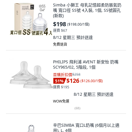
Simba 小獅王 母乳記憶超柔防脹氣奶
嘴 寬口徑 SS號 4入裝, 1個, SS號圓孔
(新款)
$198
(
$198.00/1個
)
運費 $67
8/12 星期三
預計送達
免費退貨
PHILIPS 飛利浦 AVENT 新安怡 奶嘴
SCY965/02, 5階段, 1個
首購折扣價
$258
$126
51
%
(
$126.00/1個
)
運費 $195
8/12 星期三
預計送達
WOW免運
(
68
)
辛巴SIMBA 寬口L奶嘴 (6個月以上適
用), L, 4個