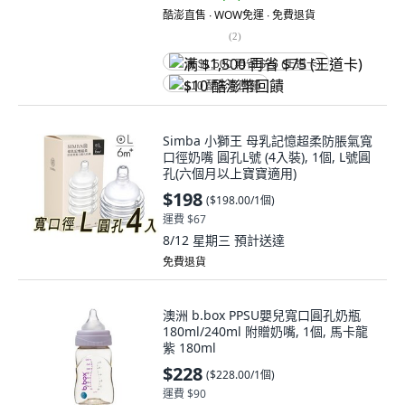
酷澎直售 ∙ WOW免運 ∙ 免費退貨
(
2
)
满 $1,500 再省 $75 (王道卡)
$10 酷澎幣回饋
Simba 小獅王 母乳記憶超柔防脹氣寬
口徑奶嘴 圓孔L號 (4入裝), 1個, L號圓
孔(六個月以上寶寶適用)
$198
(
$198.00/1個
)
運費 $67
8/12 星期三
預計送達
免費退貨
澳洲 b.box PPSU嬰兒寬口圓孔奶瓶
180ml/240ml 附贈奶嘴, 1個, 馬卡龍
紫 180ml
$228
(
$228.00/1個
)
運費 $90