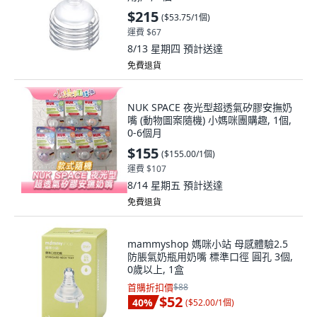
$215
(
$53.75/1個
)
運費 $67
8/13 星期四
預計送達
免費退貨
NUK SPACE 夜光型超透氣矽膠安撫奶
嘴 (動物圖案隨機) 小媽咪團購趣, 1個,
0-6個月
$155
(
$155.00/1個
)
運費 $107
8/14 星期五
預計送達
免費退貨
mammyshop 媽咪小站 母感體驗2.5
防脹氣奶瓶用奶嘴 標準口徑 圓孔 3個,
0歲以上, 1盒
首購折扣價
$88
$52
40
%
(
$52.00/1個
)