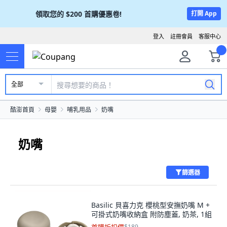
領取您的
$200
首購優惠卷!
打開 App
登入
註冊會員
客服中心
全部
酷澎首頁
母嬰
哺乳用品
奶嘴
奶嘴
篩選器
Basilic 貝喜力克 櫻桃型安撫奶嘴 M +
可掛式奶嘴收納盒 附防塵蓋, 奶茶, 1組
$189