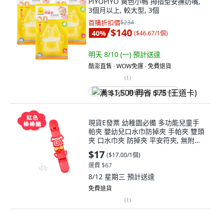
PiYOPiYO 黃色小鴨 拇指型安撫奶嘴,
3個月以上, 較大型, 3個
首購折扣價
$234
$140
40
%
(
$46.67/1個
)
明天 8/10 (一)
預計送達
酷澎直售 ∙ WOW免運 ∙ 免費退貨
(
1
)
满 $1,500 再省 $75 (王道卡)
現貨E發票 幼稚園必備 多功能兒童手
帕夾 嬰幼兒口水巾防掉夾 手帕夾 雙頭
夾 口水巾夾 防掉夾 平安符夾, 無附口
水巾, 紅色棒棒糖, 1個
$17
(
$17.00/1個
)
運費 $67
8/12 星期三
預計送達
免費退貨
(
1
)