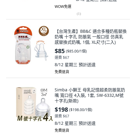
WOW免運
(
1
)
【台灣生產】BB&C 適合多種奶瓶替換
奶嘴 十字孔 防脹氣 一般口徑 仿真乳
感替換式奶嘴, 1個, XL尺寸(二入)
$85
(
$85.00/1個
)
運費 $67
8/12 星期三
預計送達
免費退貨
Simba 小獅王 母乳記憶超柔防脹氣奶
嘴 寬口徑 4入裝, 1套, SW-6332,M號
十字孔(新款)
$198
(
$198.00/1個
)
運費 $67
8/12 星期三
預計送達
免費退貨