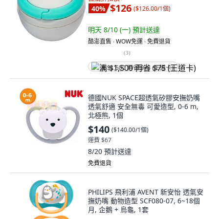
$126
40
%
(
$126.00/1個
)
明天 8/10 (一)
預計送達
酷澎直售 ∙ WOW免運 ∙ 免費退貨
(
3
)
满 $1,500 再省 $75 (王道卡)
德國NUK SPACE超透氣矽膠安撫奶嘴
透氣舒適 安全無毒 可愛造型, 0-6 m,
北極熊, 1個
$140
(
$140.00/1個
)
運費 $67
8/20
預計送達
免費退貨
PHILIPS 飛利浦 AVENT 新安怡 透氣安
撫奶嘴 動物造型 SCF080-07, 6~18個
月, 企鵝 + 烏龜, 1套