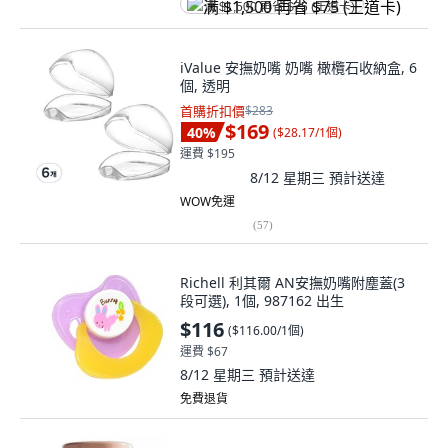
满 $1,500 再省 $75 (王道卡)
iValue 安撫奶嘴 奶嘴 橄欖石收納盒, 6
個, 透明
首購折扣價
$283
$169
40
%
(
$28.17/1個
)
運費 $195
8/12 星期三
預計送達
WOW免運
(
57
)
Richell 利其爾 AN安撫奶嘴附塵蓋(3
段可選), 1個, 987162 出生
$116
(
$116.00/1個
)
運費 $67
8/12 星期三
預計送達
免費退貨