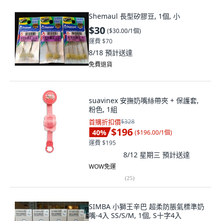
Shemaul 長型矽膠豆, 1個, 小
$30
(
$30.00/1個
)
運費 $70
8/18
預計送達
免費退貨
suavinex 安撫奶嘴絲帶夾 + 保護套,
粉色, 1組
首購折扣價
$328
$196
40
%
(
$196.00/1個
)
運費 $195
8/12 星期三
預計送達
WOW免運
(
25
)
SIMBA 小獅王辛巴 超柔防脹氣標準奶
嘴-4入 SS/S/M, 1個, S十字4入