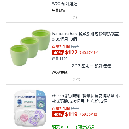
8/20
預計送達
免費退貨
(
1
)
iValue Babe's 親親樂相容矽膠奶嘴蓋,
0-36個月, 3個
首購折扣價
$204
$122
40
%
(
$40.67/1個
)
運費 $195
8/12 星期三
預計送達
WOW免運
(
279
)
chicco 舒適哺乳 輕量透氣安撫奶嘴 小
款式隨機, 2-6個月, 甜心粉, 2個
首購折扣價
$199
$119
40
%
(
$59.50/1個
)
明天 8/10 (一)
預計送達