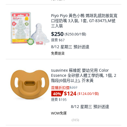
Piyo Piyo 黃色小鴨 媽咪乳感防脹氣寬
口徑奶嘴 3入裝, 1套, GT-83475,M號
三入裝
$250
(
$250.00/1個
)
運費 $67
8/12 星期三
預計送達
免費退貨
suavinex 蘇維妮 嬰幼兒用 Color
Essence 全矽膠人體工學奶嘴, 1個, 2
階段(6個月以上), 芥末黃
首購折扣價
$207
$124
40
%
(
$124.00/1個
)
運費 $195
8/12 星期三
預計送達
WOW免運
(
315
)