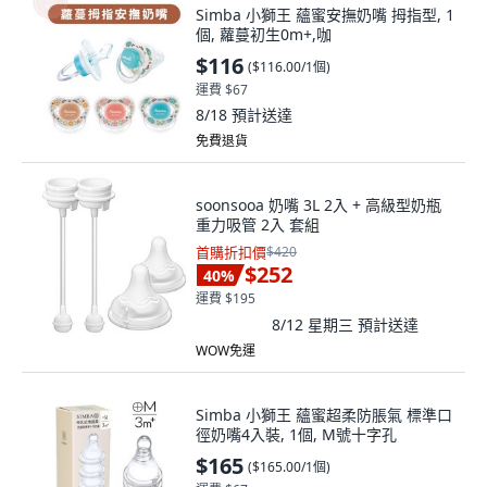
Simba 小獅王 蘊蜜安撫奶嘴 拇指型, 1
個, 蘿蔓初生0m+,咖
$116
(
$116.00/1個
)
運費 $67
8/18
預計送達
免費退貨
soonsooa 奶嘴 3L 2入 + 高級型奶瓶
重力吸管 2入 套組
首購折扣價
$420
$252
40
%
運費 $195
8/12 星期三
預計送達
WOW免運
Simba 小獅王 蘊蜜超柔防脹氣 標準口
徑奶嘴4入裝, 1個, M號十字孔
$165
(
$165.00/1個
)