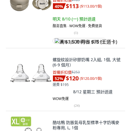
首購折扣價
$113
40
%
(
$113.00/1個
)
明天 8/10 (一)
預計送達
酷澎直售 ∙ WOW免運 ∙ 免費退貨
(
1
)
满 $1,500 再省 $75 (王道卡)
螺旋紋設計矽膠奶嘴 2入組, 1個, 大號
(6-9 個月）
首購折扣價
$253
$120
52
%
(
$120.00/1個
)
運費 $195
8/12 星期三
預計送達
WOW免運
(
24
)
酷咕鴨 防脹氣母乳型標準十字奶嘴麥
粉專用, L, 1個