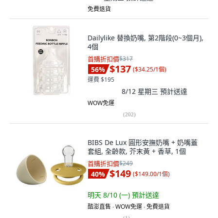
免費退貨
Dailylike 替換奶嘴, 第2階段(0~3個月),
4個
首購折扣價
$317
$137
56
%
(
$34.25/1個
)
運費 $195
8/12 星期三
預計送達
WOW免運
(
202
)
BIBS De Lux 圓形安撫奶嘴 + 奶嘴蓋
套組, 全齡款, 芥末黃 + 香草, 1個
首購折扣價
$249
$149
40
%
(
$149.00/1個
)
明天 8/10 (一)
預計送達
酷澎直售 ∙ WOW免運 ∙ 免費退貨
(
1
)