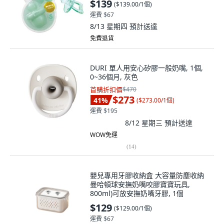
$139
(
$139.00/1個
)
運費 $67
8/13 星期四
預計送達
免費退貨
DURI 單人用安心矽膠一般奶嘴, 1個,
0~36個月, 灰色
首購折扣價
$470
$273
41
%
(
$273.00/1個
)
運費 $195
8/12 星期三
預計送達
WOW免運
(
14
)
嬰兒專用牙膠收納盒 大容量防塵收納
曼哈頓球安撫奶嘴咬膠寶寶玩具,
800ml)可放安撫奶嘴牙膠, 1個
$129
(
$129.00/1個
)
運費 $67