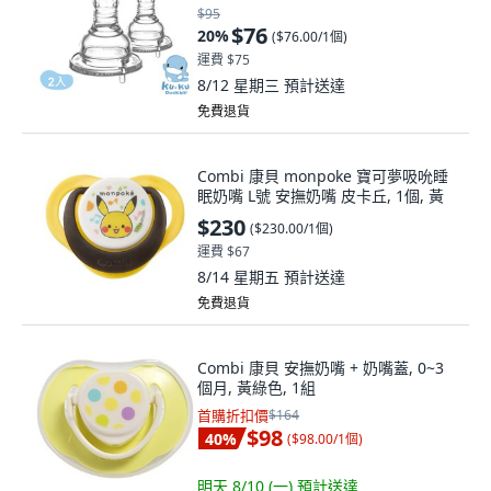
$95
$76
20
%
(
$76.00/1個
)
運費 $75
8/12 星期三
預計送達
免費退貨
Combi 康貝 monpoke 寶可夢吸吮睡
眠奶嘴 L號 安撫奶嘴 皮卡丘, 1個, 黃
$230
(
$230.00/1個
)
運費 $67
8/14 星期五
預計送達
免費退貨
Combi 康貝 安撫奶嘴 + 奶嘴蓋, 0~3
個月, 黃綠色, 1組
首購折扣價
$164
$98
40
%
(
$98.00/1個
)
明天 8/10 (一)
預計送達