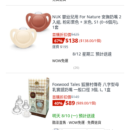
NUK 嬰幼兒用 For Nature 安撫奶嘴 2
入組, 粉彩栗色 + 米色, S1 (0~6個月),
1套
首購折扣價
$425
$138
67
%
(
$138.00/1個
)
運費 $195
8/12 星期三
預計送達
WOW免運
(
26
)
Foxwood Tales 狐狸村傳奇 八字型母
乳實感奶嘴 一般口徑 3個, L, 1盒
首購折扣價
$149
$89
40
%
(
$89.00/1個
)
明天 8/10 (一)
預計送達
酷澎直售 ∙ WOW免運 ∙ 免費退貨