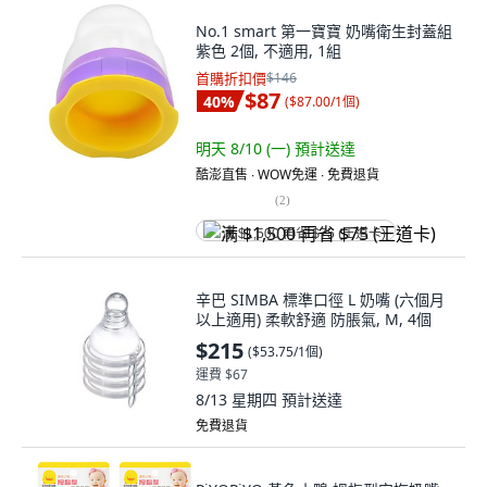
No.1 smart 第一寶寶 奶嘴衛生封蓋組
紫色 2個, 不適用, 1組
首購折扣價
$146
$87
40
%
(
$87.00/1個
)
明天 8/10 (一)
預計送達
酷澎直售 ∙ WOW免運 ∙ 免費退貨
(
2
)
满 $1,500 再省 $75 (王道卡)
辛巴 SIMBA 標準口徑 L 奶嘴 (六個月
以上適用) 柔軟舒適 防脹氣, M, 4個
$215
(
$53.75/1個
)
運費 $67
8/13 星期四
預計送達
免費退貨