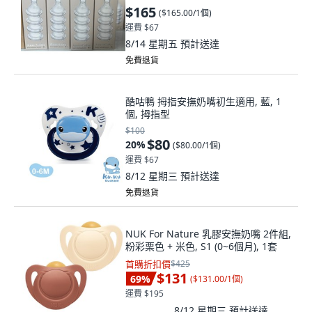
$165
(
$165.00/1個
)
運費 $67
8/14 星期五
預計送達
免費退貨
酷咕鴨 拇指安撫奶嘴初生適用, 藍, 1
個, 拇指型
$100
$80
20
%
(
$80.00/1個
)
運費 $67
8/12 星期三
預計送達
免費退貨
NUK For Nature 乳膠安撫奶嘴 2件組,
粉彩栗色 + 米色, S1 (0~6個月), 1套
首購折扣價
$425
$131
69
%
(
$131.00/1個
)
運費 $195
8/12 星期三
預計送達