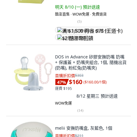
明天 8/10 (一)
預計送達
酷澎直售 ∙ WOW免運 ∙ 免費退貨
(
5
)
满 $1,500 再省 $75 (王道卡)
$2 酷澎幣回饋
DOS in Advance 矽膠安撫奶嘴 奶嘴
+ 保護蓋 + 奶嘴夾組合, 1個, 隨機出貨
(奶嘴), 粉紅兔(奶嘴夾)
首購折扣價
$303
$160
47
%
(
$160.00/1個
)
運費 $195
8/12 星期三
預計送達
WOW免運
(
14
)
melii 安撫奶嘴盒, 灰藍色, 1個
首購折扣價
$211