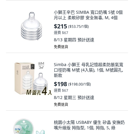
小獅王辛巴 SIMBA 寬口奶嘴 S號 0個
月以上 柔軟矽膠 安全無毒, M, 4個
$215
(
$53.75/1個
)
運費 $67
8/13 星期四
預計送達
免費退貨
Simba 小獅王 母乳記憶超柔防脹氣寬
口徑奶嘴 M號 (4入裝), 1個, M號圓孔,
新款
$198
(
$198.00/1個
)
運費 $67
8/12 星期三
預計送達
免費退貨
桃園小太陽 USBABY 優生 矽晶 安撫奶
嘴升級版 拇指型, 1個, 拇指, S, 綠