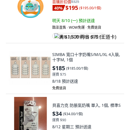
首購折扣價
$325
$195
40
%
(
$195.00/1個
)
明天 8/10 (一)
預計送達
酷澎直售 ∙ WOW免運 ∙ 免費退貨
满 $1,500 再省 $75 (王道卡)
SIMBA 寬口十字奶嘴S/M/L/XL 4入裝,
十字M, 1個
$185
(
$185.00/1個
)
運費 $75
8/18
預計送達
免費退貨
貝喜力克 防脹氣奶嘴 單入, 1個, 標準S
$34
(
$34.00/1個
)
運費 $90
8/12 星期三
預計送達