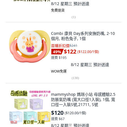
8/12 星期三
預計送達
免費退貨
(
1
)
Combi 康貝 Day系列安撫奶嘴, 2-10
個月, 粉色兔子, 1個
首購折扣價
$241
$122
49
%
(
$122.00/1個
)
運費 $195
8/12 星期三
預計送達
WOW免運
(
130
)
mammyshop 媽咪小站 母感體驗2.5
防脹氣奶嘴 (寬大口徑1入裝), 1個, 寬
口徑一入裝S號,21711, S號
$120
(
$120.00/1個
)
運費 $67
8/12 星期三
預計送達