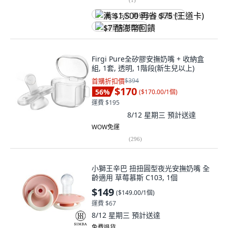
满 $1,500 再省 $75 (王道卡)
$7 酷澎幣回饋
Firgi Pure全矽膠安撫奶嘴 + 收納盒
組, 1套, 透明, 1階段(新生兒以上)
首購折扣價
$394
$170
56
%
(
$170.00/1個
)
運費 $195
8/12 星期三
預計送達
WOW免運
(
296
)
小獅王辛巴 扭扭圓型夜光安撫奶嘴 全
齡適用 草莓慕斯 C103, 1個
$149
(
$149.00/1個
)
運費 $67
8/12 星期三
預計送達
免費退貨