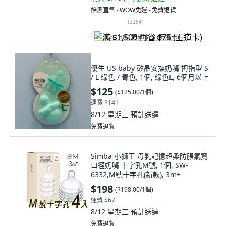
酷澎直售 ∙ WOW免運 ∙ 免費退貨
(
2284
)
满 $1,500 再省 $75 (王道卡)
優生 US baby 矽晶安撫奶嘴 拇指型 S
/ L 綠色 / 青色, 1個, 綠色L, 6個月以上
$125
(
$125.00/1個
)
運費 $141
8/12 星期三
預計送達
免費退貨
Simba 小獅王 母乳記憶超柔防脹氣寬
口徑奶嘴 十字孔M號, 1個, SW-
6332,M號十字孔(新款), 3m+
$198
(
$198.00/1個
)
運費 $67
8/12 星期三
預計送達
免費退貨