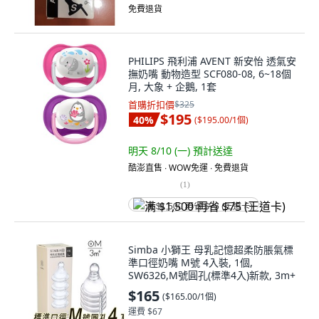
免費退貨
PHILIPS 飛利浦 AVENT 新安怡 透氣安
撫奶嘴 動物造型 SCF080-08, 6~18個
月, 大象 + 企鵝, 1套
首購折扣價
$325
$195
40
%
(
$195.00/1個
)
明天 8/10 (一)
預計送達
酷澎直售 ∙ WOW免運 ∙ 免費退貨
(
1
)
满 $1,500 再省 $75 (王道卡)
Simba 小獅王 母乳記憶超柔防脹氣標
準口徑奶嘴 M號 4入裝, 1個,
SW6326,M號圓孔(標準4入)新款, 3m+
$165
(
$165.00/1個
)
運費 $67