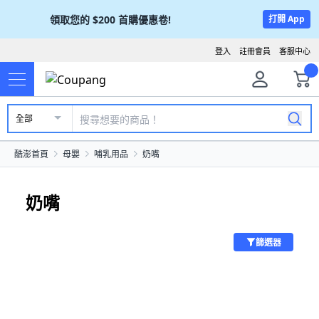
領取您的
$200
首購優惠卷!
打開 App
登入
註冊會員
客服中心
全部
酷澎首頁
母嬰
哺乳用品
奶嘴
奶嘴
篩選器