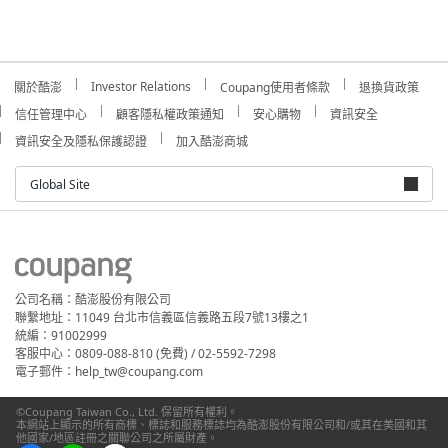
Investor Relations
關於酷澎
Coupang使用者條款
退換貨政策
信任管理中心
顧客隱私權政策通知
安心購物
資訊安全
資訊安全及隱私保護認證
加入酷澎商城
Global Site
公司名稱：酷澎股份有限公司
聯繫地址：11049 台北市信義區信義路五段7號13樓之1
統編：91002999
客服中心：0809-088-810 (免費) / 02-5592-7298
電子郵件：help_tw@coupang.com
©Coupang Taiwan Co., Ltd. 保留所有權利。
本網站上顯示的所有商標、標誌和服務標誌均為酷澎股份有限公司和/或其在美國和其
他國家/地區註冊之關聯公司之所屬財產。