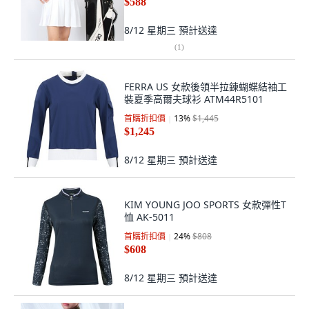
$588
8/12 星期三
預計送達
(
1
)
FERRA US 女款後領半拉鍊蝴蝶結袖工
裝夏季高爾夫球衫 ATM44R5101
首購折扣價
13
%
$1,445
$1,245
8/12 星期三
預計送達
KIM YOUNG JOO SPORTS 女款彈性T
恤 AK-5011
首購折扣價
24
%
$808
$608
8/12 星期三
預計送達