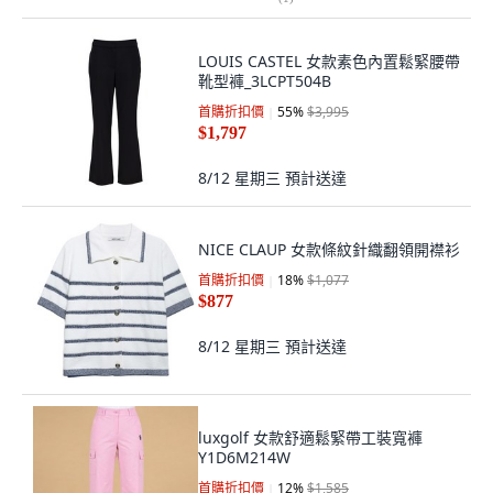
LOUIS CASTEL 女款素色內置鬆緊腰帶
靴型褲_3LCPT504B
首購折扣價
55
%
$3,995
$1,797
8/12 星期三
預計送達
NICE CLAUP 女款條紋針織翻領開襟衫
首購折扣價
18
%
$1,077
$877
8/12 星期三
預計送達
luxgolf 女款舒適鬆緊帶工裝寬褲
Y1D6M214W
首購折扣價
12
%
$1,585