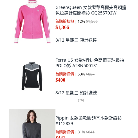
GreenQueen 女款奢華高爾夫高領撞
色拉鍊針織開襟衫 GQ25S702W
首購折扣價
12
%
$1,566
$1,366
8/12 星期三
預計送達
Ferra US 女款V行拼色高爾夫球長袖
POLO衫 ATBN5001S1
首購折扣價
53
%
$857
$400
8/12 星期三
預計送達
(
76
)
Pippin 女款柔軟圓領基本款針織衫
#112839
首購折扣價
31
%
$641
$441