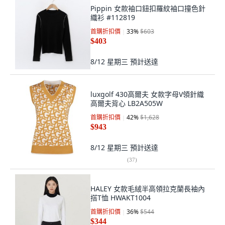
Pippin 女款袖口鈕扣羅紋袖口撞色針
織衫 #112819
首購折扣價
33
%
$603
$403
8/12 星期三
預計送達
luxgolf 430高爾夫 女款字母V領針織
高爾夫背心 LB2A505W
首購折扣價
42
%
$1,628
$943
8/12 星期三
預計送達
(
37
)
HALEY 女款毛絨半高領拉克蘭長袖內
搭T恤 HWAKT1004
首購折扣價
36
%
$544
$344