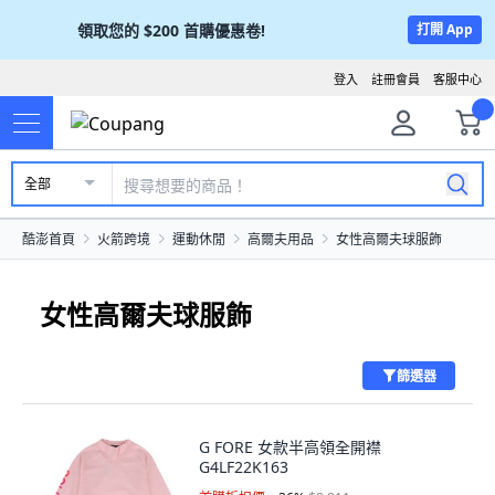
領取您的
$200
首購優惠卷!
打開 App
登入
註冊會員
客服中心
全部
酷澎首頁
火箭跨境
運動休閒
高爾夫用品
女性高爾夫球服飾
女性高爾夫球服飾
篩選器
G FORE 女款半高領全開襟
G4LF22K163