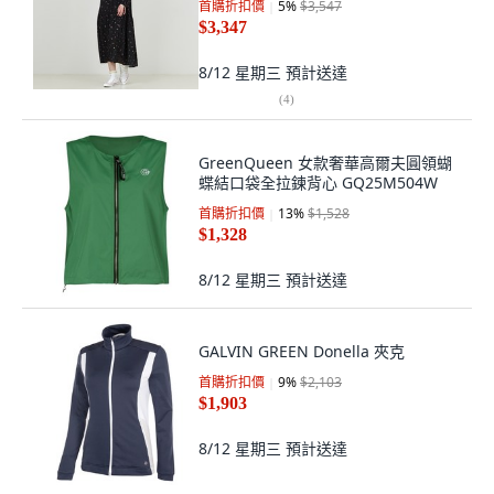
首購折扣價
5
%
$3,547
$3,347
8/12 星期三
預計送達
(
4
)
GreenQueen 女款奢華高爾夫圓領蝴
蝶結口袋全拉鍊背心 GQ25M504W
首購折扣價
13
%
$1,528
$1,328
8/12 星期三
預計送達
GALVIN GREEN Donella 夾克
首購折扣價
9
%
$2,103
$1,903
8/12 星期三
預計送達