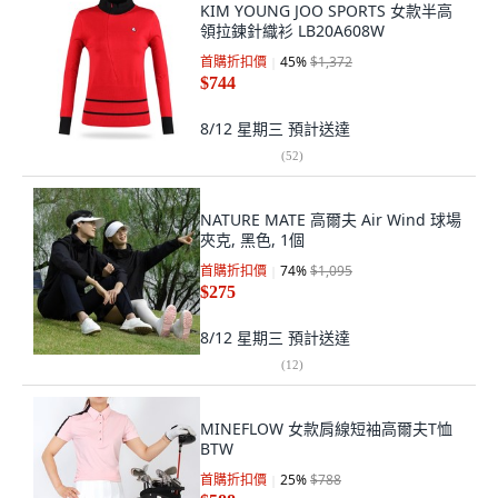
KIM YOUNG JOO SPORTS 女款半高
領拉鍊針織衫 LB20A608W
首購折扣價
45
%
$1,372
$744
8/12 星期三
預計送達
(
52
)
NATURE MATE 高爾夫 Air Wind 球場
夾克, 黑色, 1個
首購折扣價
74
%
$1,095
$275
8/12 星期三
預計送達
(
12
)
MINEFLOW 女款肩線短袖高爾夫T恤
BTW
首購折扣價
25
%
$788