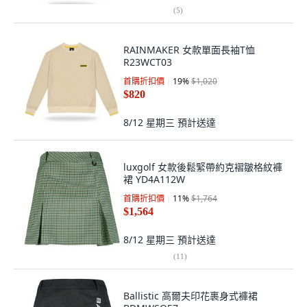
(
5
)
RAINMAKER 女款單面長袖T恤
R23WCT03
首購折扣價
19
%
$1,020
$820
8/12 星期三
預計送達
luxgolf 女款後鬆緊帶約克褶皺格紋褲
裙 YD4A112W
首購折扣價
11
%
$1,764
$1,564
8/12 星期三
預計送達
(
11
)
Ballistic 高爾夫印花裹身式褲裙