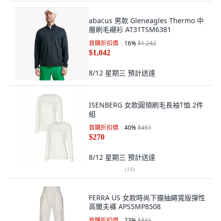
abacus 男款 Gleneagles Thermo 中
層刷毛襯衫 AT31TSM6381
首購折扣價
16
%
$1,242
$1,042
8/12 星期三
預計送達
ISENBERG 女款圓領刷毛長袖T恤 2件
組
首購折扣價
40
%
$451
$270
8/12 星期三
預計送達
(
14
)
FERRA US 女款時尚下擺抽繩寬版彈性
高爾夫褲 APS5MP8508
首購折扣價
23
%
$841