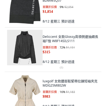
BDMWSQ57
首購折扣價
9
%
$2,054
$1,854
8/12 星期三
預計送達
Deliccent 女款Glossy高領側邊抽繩長
袖T恤 W8F14SILS111
首購折扣價
72
%
$1,151
$315
8/12 星期三
預計送達
(
1
)
luxgolf 女款腰部鬆緊帶拉鍊短袖夾克
MDG25M802W
首購折扣價
16
%
$1,183
$983