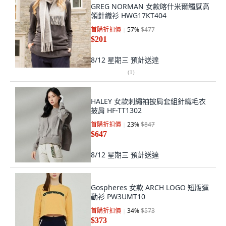
GREG NORMAN 女款喀什米爾觸感高
領針織衫 HWG17KT404
首購折扣價
57
%
$477
$201
8/12 星期三
預計送達
(
1
)
HALEY 女款刺繡袖披肩套組針織毛衣
披肩 HF-TT1302
首購折扣價
23
%
$847
$647
8/12 星期三
預計送達
Gospheres 女款 ARCH LOGO 短版運
動衫 PW3UMT10
首購折扣價
34
%
$573
$373