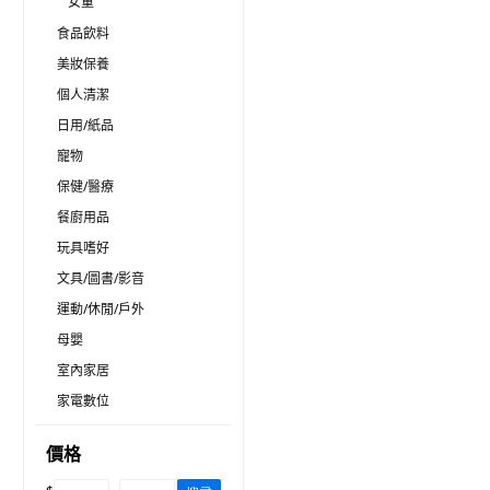
女童
食品飲料
美妝保養
個人清潔
日用/紙品
寵物
保健/醫療
餐廚用品
玩具嗜好
文具/圖書/影音
運動/休閒/戶外
母嬰
室內家居
家電數位
價格