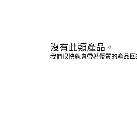
沒有此類產品。
我們很快就會帶著優質的產品回