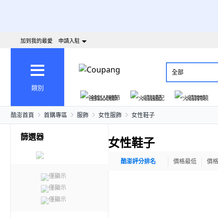
加到我的最愛
申請入駐
全部
類別
爸氣父親節
火箭速配
火箭跨境
酷澎首頁
首購專區
服飾
女性服飾
女性鞋子
篩選器
女性鞋子
酷澎評分排名
價格最低
價
僅顯示
僅顯示
僅顯示