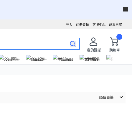
登入
註冊會員
客服中心
成為賣家
我的酷澎
購物車
文具圖書
食品飲料
生活用品
女性服飾
運動戶外
60
每頁筆