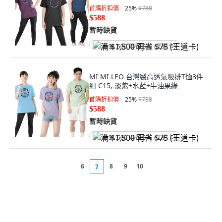
首購折扣價
25
%
$788
$588
暫時缺貨
满 $1,500 再省 $75 (王道卡)
MI MI LEO 台灣製高透氣吸排T恤3件
組 C15, 淡紫+水藍+牛油果綠
首購折扣價
25
%
$788
$588
暫時缺貨
满 $1,500 再省 $75 (王道卡)
6
8
9
10
7