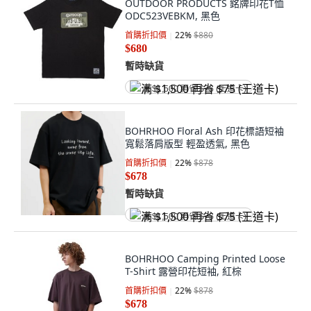
OUTDOOR PRODUCTS 銘牌印花T恤
ODC523VEBKM, 黑色
首購折扣價
22
%
$880
$680
暫時缺貨
满 $1,500 再省 $75 (王道卡)
BOHRHOO Floral Ash 印花標語短袖
寬鬆落肩版型 輕盈透氣, 黑色
首購折扣價
22
%
$878
$678
暫時缺貨
满 $1,500 再省 $75 (王道卡)
BOHRHOO Camping Printed Loose
T-Shirt 露營印花短袖, 紅棕
首購折扣價
22
%
$878
$678