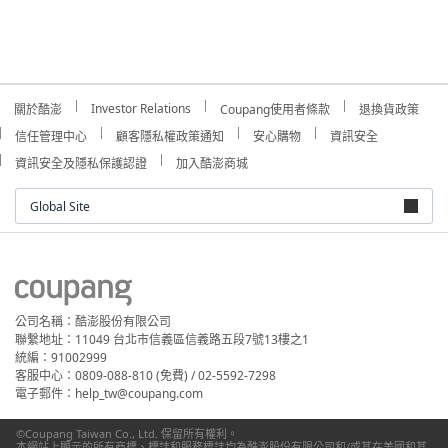
Investor Relations
關於酷澎
Coupang使用者條款
退換貨政策
信任管理中心
顧客隱私權政策通知
安心購物
資訊安全
資訊安全及隱私保護認證
加入酷澎商城
Global Site
公司名稱：酷澎股份有限公司
聯繫地址：11049 台北市信義區信義路五段7號13樓之1
統編：91002999
客服中心：0809-088-810 (免費) / 02-5592-7298
電子郵件：help_tw@coupang.com
©Coupang Taiwan Co., Ltd. 保留所有權利。
本網站上顯示的所有商標、標誌和服務標誌均為酷澎股份有限公司和/或其在美國和其