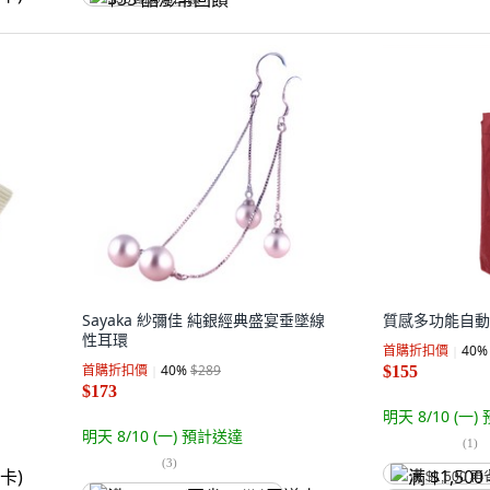
Sayaka 紗彌佳 純銀經典盛宴垂墜線
質感多功能自動10
性耳環
首購折扣價
40
%
首購折扣價
40
%
$289
$155
$173
明天 8/10 (一)
明天 8/10 (一)
預計送達
(
1
)
(
3
)
满 $1,500 再