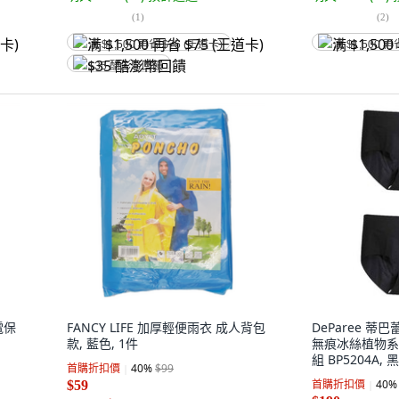
(
1
)
(
2
)
满 $1,500 再省 $75 (王道卡)
满 $1,500 再
$35 酷澎幣回饋
筆電保
FANCY LIFE 加厚輕便雨衣 成人背包
DeParee 蒂巴蕾
款, 藍色, 1件
無痕冰絲植物系
組 BP5204A, 
首購折扣價
40
%
$99
首購折扣價
40
%
$59