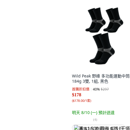
Wild Peak 野峰 多功能運動中
184g 3雙, 1組, 黑色
首購折扣價
40
%
$297
$178
(
$178.00/1套
)
明天 8/10 (一)
預計送達
(
4
)
满 $1,500 再省 $75 (王道卡)