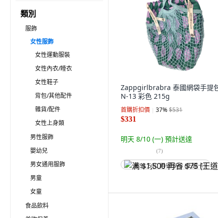
類別
服飾
女性服飾
女性運動服裝
女性內衣/睡衣
女性鞋子
Zappgirlbrabra 泰國網袋手提包
背包/其他配件
N-13 彩色 215g
雜貨/配件
首購折扣價
37
%
$531
$331
女性上身類
男性服飾
明天 8/10 (一)
預計送達
嬰幼兒
(
7
)
男女通用服飾
满 $1,500 再省 $75 (王道卡)
男童
女童
食品飲料