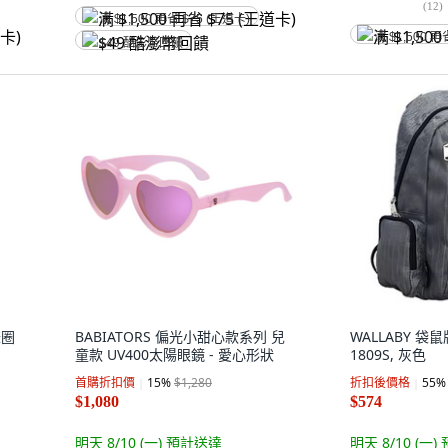
(
12
)
满 $1,500 再省 $75 (王道卡)
满 $1,500 再
$49 酷澎幣回饋
錶圈
BABIATORS 偏光小甜心款系列 兒
WALLABY 袋鼠
童款 UV400太陽眼鏡 - 愛心形狀
1809S, 灰色
首購折扣價
15
%
$1,280
折扣後價格
55
%
$1,080
$574
明天 8/10 (一)
預計送達
明天 8/10 (一)