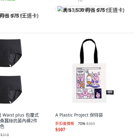
(
4
)
满 $1,500 再省 $75 (王道卡)
省 $75 (王道卡)
 Waist plus 包覆式
A Plastic Project 保特袋
桑蠶絲抗菌內褲2件
折扣後價格
70
%
$359
黑色
$107
$318