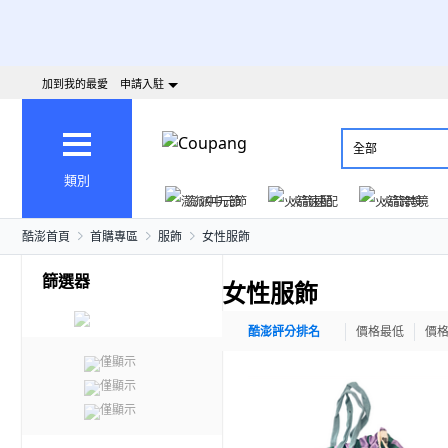
加到我的最愛
申請入駐
全部
類別
澎派中元節
火箭速配
火箭跨境
酷澎首頁
首購專區
服飾
女性服飾
篩選器
女性服飾
酷澎評分排名
價格最低
價
僅顯示
僅顯示
僅顯示