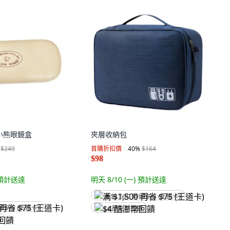
風小熊眼鏡盒
夾層收納包
$249
首購折扣價
40
%
$164
$98
預計送達
明天 8/10 (一)
預計送達
满 $1,500 再省 $75 (王道卡)
省 $75 (王道卡)
$4 酷澎幣回饋
饋