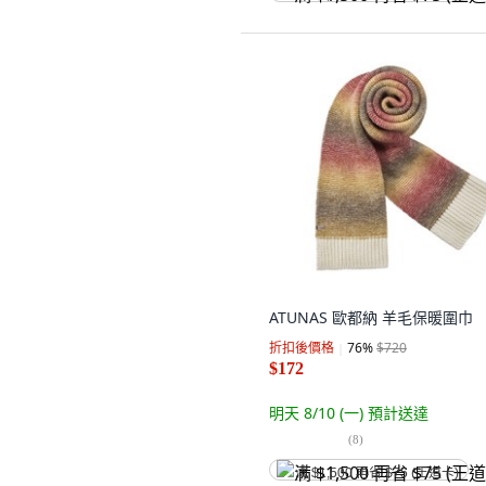
ATUNAS 歐都納 羊毛保暖圍巾
折扣後價格
76
%
$720
$172
明天 8/10 (一)
預計送達
(
8
)
满 $1,500 再省 $75 (王道卡)