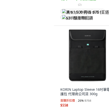
(
2
)
满 $1,500 再省 $75 (王道卡)
$31 酷澎幣回饋
KORIN Laptop Sleeve 16吋
護包 代理商公司貨 300g
首購折扣價
26
%
$758
$558