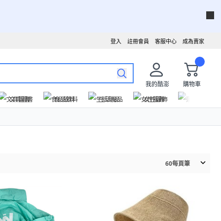
登入
註冊會員
客服中心
成為賣家
我的酷澎
購物車
文具圖書
食品飲料
生活用品
女性服飾
運動戶外
60
每頁筆