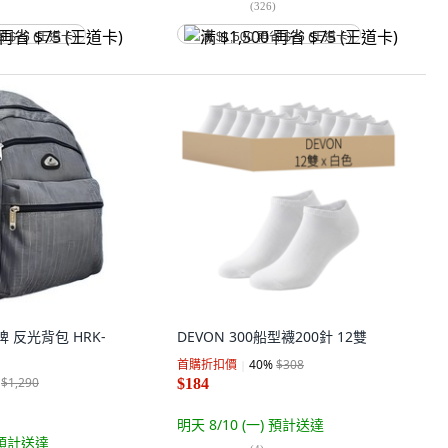
(
326
)
省 $75 (王道卡)
满 $1,500 再省 $75 (王道卡)
牌 反光背包 HRK-
DEVON 300船型襪200針 12雙
首購折扣價
40
%
$308
$1,290
$184
明天 8/10 (一)
預計送達
預計送達