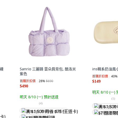
筒襪
Sanrio 三麗鷗 雲朵肩背包, 酷洛米
ins韓系奶油
紫色
首購折扣價
40
%
首購折扣價
28
%
$690
$149
$490
明天 8/10 (一)
明天 8/10 (一)
預計送達
(
1
)
(
4
)
满 $1,500 再
满 $1,500 再省 $75 (王道卡)
$7 酷澎幣回
$35 酷澎幣回饋