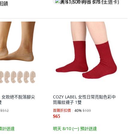
满 $1,500 再省 $75 (王道卡)
饋
 智人 女款絕不脫落腳尖
COZY LABEL 女性日常亮點色彩中
雙
筒羅紋襪子 1雙
$512
首購折扣價
40
%
$109
$65
預計送達
明天 8/10 (一)
預計送達