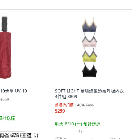
骨傘 UV-10
SOFT LIGHT 蕾絲蜂巢透氣呼吸內衣
4件組 8809
$259
首購折扣價
40
%
$499
$299
預計送達
明天 8/10 (一)
預計送達
(
1
)
省 $75 (王道卡)