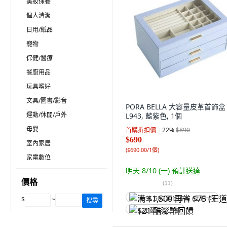
美妝保養
個人清潔
日用/紙品
寵物
保健/醫療
餐廚用品
玩具嗜好
文具/圖書/影音
PORA BELLA 大容量皮革首飾盒
運動/休閒/戶外
L943, 藍紫色, 1個
母嬰
首購折扣價
22
%
$890
$690
室內家居
(
$690.00/1個
)
家電數位
明天 8/10 (一)
預計送達
價格
(
11
)
$
~
满 $1,500 再省 $75 (王道卡)
搜尋
$21 酷澎幣回饋