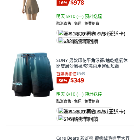
$978
16
%
明天 8/10 (一)
預計送達
酷澎直售 ∙ 免運 ∙ 免費退貨
满 $1,500 再省 $75 (王道卡)
$32 酷澎幣回饋
SUNY 男款印花平角泳褲/速乾透氣休
閒雙層沙灘褲/乾濕兩用運動短褲
首購折扣價
$549
$349
36
%
明天 8/10 (一)
預計送達
酷澎直售 ∙ 免運 ∙ 免費退貨
满 $1,500 再省 $75 (王道卡)
$16 酷澎幣回饋
Care Bears 彩虹熊 療癒絨毛造型大容