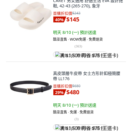
CARET 男女通用 舒適生活 EVA 設計拖
鞋, 42-43 (265-270), 象牙
首購折扣價
$243
$145
40
%
明天 8/10 (一)
預計送達
酷澎直售 ∙ WOW免運 ∙ 免費退貨
(
363
)
满 $1,500 再省 $75 (王道卡)
真皮頭層牛皮帶 女士方形針釦極簡腰
帶 LL176
首購折扣價
$680
$480
29
%
明天 8/10 (一)
預計送達
酷澎直售 ∙ 免運 ∙ 免費退貨
(
3
)
满 $1,500 再省 $75 (王道卡)