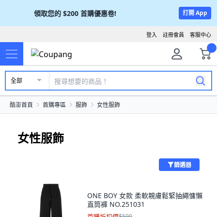
領取您的
$200
首購優惠卷!
打開 App
登入
註冊會員
客服中心
全部
酷澎首頁
首購專區
服飾
女性服飾
女性服飾
篩選器
ONE BOY 女款 柔軟親膚鬆緊抽繩慵懶
直筒褲 NO.251031
首購折扣價
$590