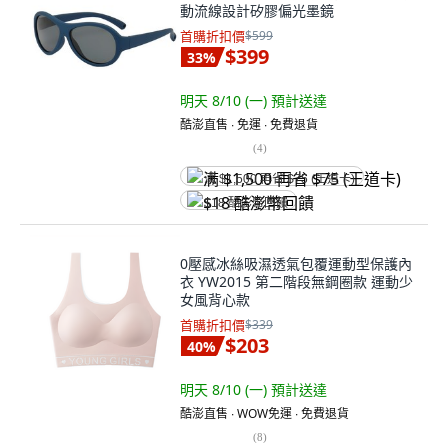
動流線設計矽膠偏光墨鏡
首購折扣價
$599
$399
33
%
明天 8/10 (一)
預計送達
酷澎直售 ∙ 免運 ∙ 免費退貨
(
4
)
满 $1,500 再省 $75 (王道卡)
$18 酷澎幣回饋
0壓感冰絲吸濕透氣包覆運動型保護內
衣 YW2015 第二階段無鋼圈款 運動少
女風背心款
首購折扣價
$339
$203
40
%
明天 8/10 (一)
預計送達
酷澎直售 ∙ WOW免運 ∙ 免費退貨
(
8
)