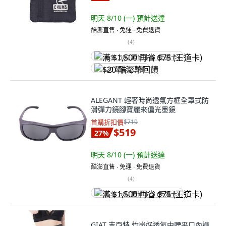
明天 8/10 (一)
預計送達
酷澎直售 ∙ 免運 ∙ 免費退貨
(
4
)
满 $1,500 再省 $75 (王道卡)
$20 酷澎幣回饋
ALEGANT 輕奢時尚透氣方框全罩式防
滑彈力鏡腳寶麗來偏光墨鏡
首購折扣價
$719
$519
27
%
明天 8/10 (一)
預計送達
酷澎直售 ∙ 免運 ∙ 免費退貨
(
4
)
满 $1,500 再省 $75 (王道卡)
GIAT 吉亞特 竹炭好透氣中腰平口內褲