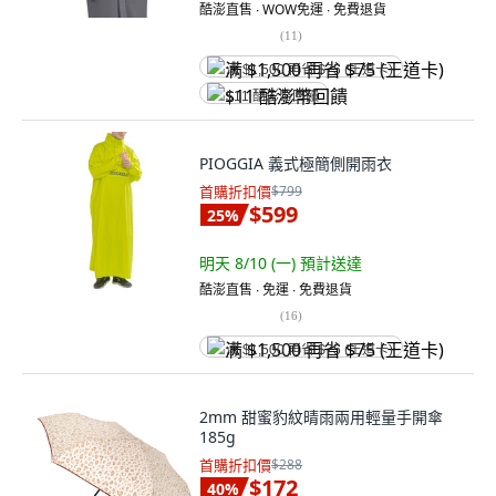
酷澎直售 ∙ WOW免運 ∙ 免費退貨
(
11
)
满 $1,500 再省 $75 (王道卡)
$11 酷澎幣回饋
PIOGGIA 義式極簡側開雨衣
首購折扣價
$799
$599
25
%
明天 8/10 (一)
預計送達
酷澎直售 ∙ 免運 ∙ 免費退貨
(
16
)
满 $1,500 再省 $75 (王道卡)
2mm 甜蜜豹紋晴雨兩用輕量手開傘
185g
首購折扣價
$288
$172
40
%