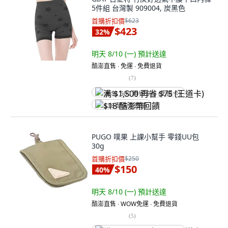
5件組 台灣製 909004, 炭黑色
首購折扣價
$623
$423
32
%
明天 8/10 (一)
預計送達
酷澎直售 ∙ 免運 ∙ 免費退貨
(
7
)
满 $1,500 再省 $75 (王道卡)
$18 酷澎幣回饋
PUGO 噗果 上課小幫手 零錢UU包
30g
首購折扣價
$250
$150
40
%
明天 8/10 (一)
預計送達
酷澎直售 ∙ WOW免運 ∙ 免費退貨
(
5
)