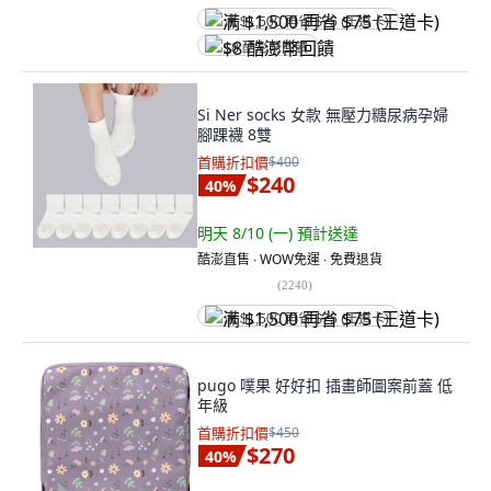
满 $1,500 再省 $75 (王道卡)
$8 酷澎幣回饋
Si Ner socks 女款 無壓力糖尿病孕婦
腳踝襪 8雙
首購折扣價
$400
$240
40
%
明天 8/10 (一)
預計送達
酷澎直售 ∙ WOW免運 ∙ 免費退貨
(
2240
)
满 $1,500 再省 $75 (王道卡)
pugo 噗果 好好扣 插畫師圖案前蓋 低
年級
首購折扣價
$450
$270
40
%