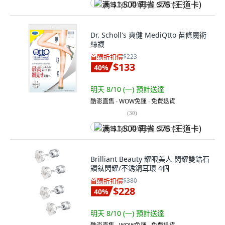
满 $1,500 再省 $75 (王道卡)
Dr. Scholl's 爽健 MediQtto 苗條魔術
絲襪
首購折扣價
$223
$133
40
%
明天 8/10 (一)
預計送達
酷澎直售 ∙ WOW免運 ∙ 免費退貨
(
30
)
满 $1,500 再省 $75 (王道卡)
Brilliant Beauty 耀眼美人 閃耀雙鋯石
鑽鈦閃耀/不銹鋼耳環 4個
首購折扣價
$380
$228
40
%
明天 8/10 (一)
預計送達