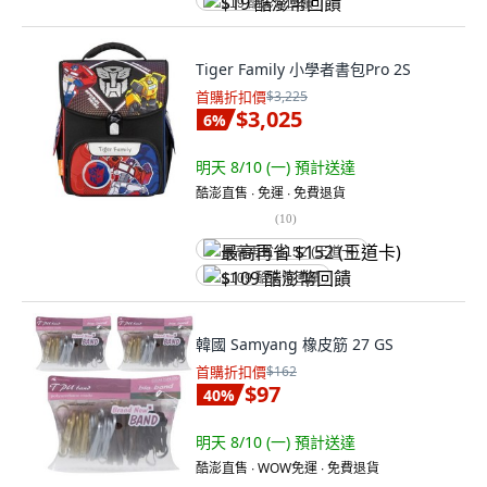
$19 酷澎幣回饋
Tiger Family 小學者書包Pro 2S
首購折扣價
$3,225
$3,025
6
%
明天 8/10 (一)
預計送達
酷澎直售 ∙ 免運 ∙ 免費退貨
(
10
)
最高再省 $152 (王道卡)
$109 酷澎幣回饋
韓國 Samyang 橡皮筋 27 GS
首購折扣價
$162
$97
40
%
明天 8/10 (一)
預計送達
酷澎直售 ∙ WOW免運 ∙ 免費退貨