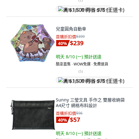
(
1
)
满 $1,500 再省 $75 (王道卡)
兒童圓角自動傘
首購折扣價
$399
$239
40
%
明天 8/10 (一)
預計送達
酷澎直售 ∙ WOW免運 ∙ 免費退貨
(
5
)
满 $1,500 再省 $75 (王道卡)
Sunny 三瑩文具 手作之 雙層收納袋
A4尺寸 網格布料設計
首購折扣價
$96
$57
40
%
明天 8/10 (一)
預計送達