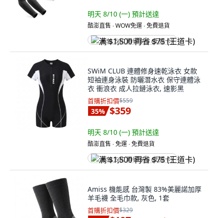
明天 8/10 (一)
預計送達
酷澎直售 ∙ WOW免運 ∙ 免費退貨
满 $1,500 再省 $75 (王道卡)
SWiM CLUB 連體修身速乾泳衣 女款
短袖連身泳裝 防曬潛水衣 保守連體泳
衣 衝浪衣 成人拉鏈泳衣, 速影黑
首購折扣價
$559
$359
35
%
明天 8/10 (一)
預計送達
酷澎直售 ∙ 免運 ∙ 免費退貨
满 $1,500 再省 $75 (王道卡)
Amiss 機能感 台灣製 83%美麗諾加厚
羊毛襪 全毛巾款, 灰色, 1套
首購折扣價
$329