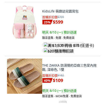
KidsLife 萌趣幼兒園背包
首購折扣價
$799
$599
25
%
明天 8/10 (一)
預計送達
酷澎直售 ∙ 免運 ∙ 免費退貨
满 $1,500 再省 $75 (王道卡)
$20 酷澎幣回饋
THE ZAKKA 防滑簡約亞麻三色室內拖
鞋, 深綠色, 1雙
首購折扣價
$182
$109
40
%
明天 8/10 (一)
預計送達
酷澎直售 ∙ WOW免運 ∙ 免費退貨
(
1010
)