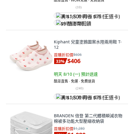
酷澎直售 ∙ WOW免運 ∙ 免費退貨
(
10
)
满 $1,500 再省 $75 (王道卡)
$9 酷澎幣回饋
Kiphant 兒童塗鴉圖案水陸兩用鞋 T-
12
首購折扣價
$606
$406
33
%
明天 8/10 (一)
預計送達
酷澎直售 ∙ 免運 ∙ 免費退貨
(
240
)
满 $1,500 再省 $75 (王道卡)
BRANDEN 倍登 第二代體積瞬減衣物
棉被多功能大型壓縮收納袋
首購折扣價
$1,280