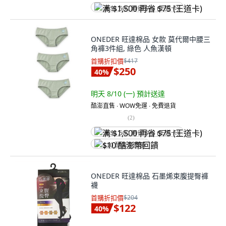
满 $1,500 再省 $75 (王道卡)
ONEDER 旺達棉品 女款 莫代爾中腰三
角褲3件組, 綠色 人魚漢頓
首購折扣價
$417
$250
40
%
明天 8/10 (一)
預計送達
酷澎直售 ∙ WOW免運 ∙ 免費退貨
(
2
)
满 $1,500 再省 $75 (王道卡)
$10 酷澎幣回饋
ONEDER 旺達棉品 石墨烯束腹提臀褲
襪
首購折扣價
$204
$122
40
%