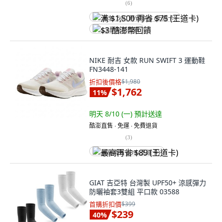
(
6
)
满 $1,500 再省 $75 (王道卡)
$3 酷澎幣回饋
NIKE 耐吉 女款 RUN SWIFT 3 運動鞋
FN3448-141
折扣後價格
$1,980
$1,762
11
%
明天 8/10 (一)
預計送達
酷澎直售 ∙ 免運 ∙ 免費退貨
(
3
)
最高再省 $89 (王道卡)
GIAT 吉亞特 台灣製 UPF50+ 涼感彈力
防曬袖套3雙組 平口款 03588
首購折扣價
$399
$239
40
%