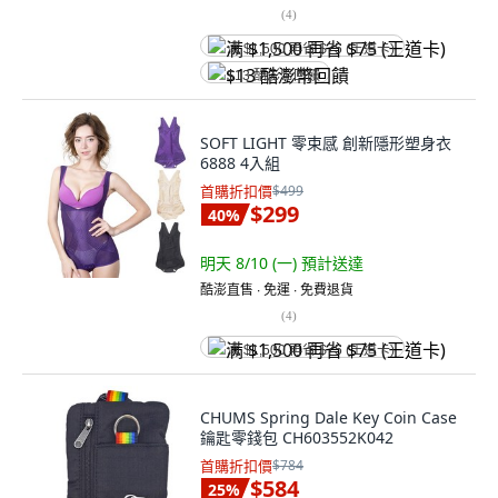
(
4
)
满 $1,500 再省 $75 (王道卡)
$13 酷澎幣回饋
SOFT LIGHT 零束感 創新隱形塑身衣
6888 4入組
首購折扣價
$499
$299
40
%
明天 8/10 (一)
預計送達
酷澎直售 ∙ 免運 ∙ 免費退貨
(
4
)
满 $1,500 再省 $75 (王道卡)
CHUMS Spring Dale Key Coin Case
鑰匙零錢包 CH603552K042
首購折扣價
$784
$584
25
%