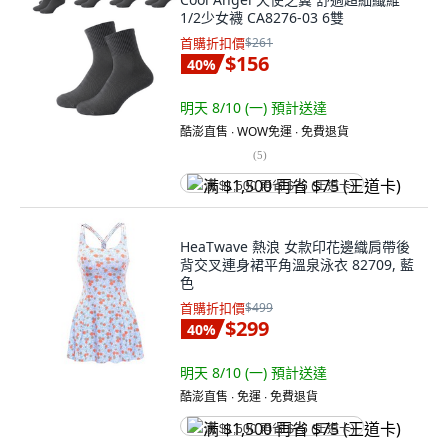
1/2少女襪 CA8276-03 6雙
首購折扣價
$261
$156
40
%
明天 8/10 (一)
預計送達
酷澎直售 ∙ WOW免運 ∙ 免費退貨
(
5
)
满 $1,500 再省 $75 (王道卡)
HeaTwave 熱浪 女款印花邊織肩帶後
背交叉連身裙平角溫泉泳衣 82709, 藍
色
首購折扣價
$499
$299
40
%
明天 8/10 (一)
預計送達
酷澎直售 ∙ 免運 ∙ 免費退貨
满 $1,500 再省 $75 (王道卡)