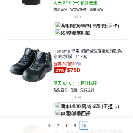
明天 8/10 (一)
預計送達
酷澎直售 ∙ WOW免運 ∙ 免費退貨
(
21
)
满 $1,500 再省 $75 (王道卡)
$5 酷澎幣回饋
Hanama 悍馬 超輕量玻璃纖維護趾防
穿刺防護鞋 1170g
首購折扣價
$950
$750
21
%
明天 8/10 (一)
預計送達
酷澎直售 ∙ 免運 ∙ 免費退貨
(
14
)
满 $1,500 再省 $75 (王道卡)
$1 酷澎幣回饋
6
7
8
9
10
KissDiamond 小清新透氣雙層遮陽帽