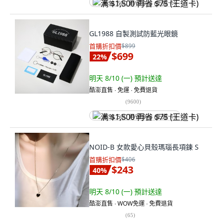
满 $1,500 再省 $75 (王道卡)
GL1988 自製測試防藍光眼鏡
首購折扣價
$899
$699
22
%
明天 8/10 (一)
預計送達
酷澎直售 ∙ 免運 ∙ 免費退貨
(
9600
)
满 $1,500 再省 $75 (王道卡)
NOID-B 女款愛心貝殼瑪瑙長項鍊 S
首購折扣價
$406
$243
40
%
明天 8/10 (一)
預計送達
酷澎直售 ∙ WOW免運 ∙ 免費退貨
(
65
)