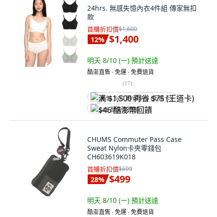
24hrs. 無感失憶內衣4件組 傳家無扣
款
首購折扣價
$1,600
$1,400
12
%
明天 8/10 (一)
預計送達
酷澎直售 ∙ 免運 ∙ 免費退貨
(
17
)
满 $1,500 再省 $75 (王道卡)
$46 酷澎幣回饋
CHUMS Commuter Pass Case
Sweat Nylon卡夾零錢包
CH603619K018
首購折扣價
$699
$499
28
%
明天 8/10 (一)
預計送達
酷澎直售 ∙ 免運 ∙ 免費退貨