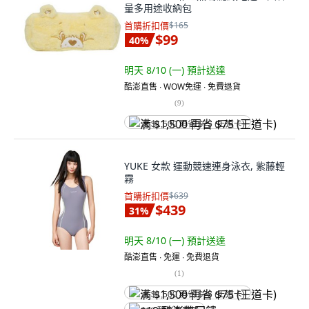
量多用途收納包
首購折扣價
$165
$99
40
%
明天 8/10 (一)
預計送達
酷澎直售 ∙ WOW免運 ∙ 免費退貨
(
9
)
满 $1,500 再省 $75 (王道卡)
YUKE 女款 運動競速連身泳衣, 紫藤輕
霧
首購折扣價
$639
$439
31
%
明天 8/10 (一)
預計送達
酷澎直售 ∙ 免運 ∙ 免費退貨
(
1
)
满 $1,500 再省 $75 (王道卡)