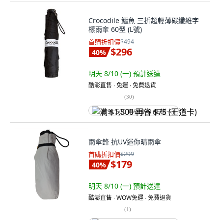
Crocodile 鱷魚 三折超輕薄碳纖維字
樣雨傘 60型 (L號)
首購折扣價
$494
$296
40
%
明天 8/10 (一)
預計送達
酷澎直售 ∙ 免運 ∙ 免費退貨
(
30
)
满 $1,500 再省 $75 (王道卡)
雨傘鋒 抗UV迷你晴雨傘
首購折扣價
$299
$179
40
%
明天 8/10 (一)
預計送達
酷澎直售 ∙ WOW免運 ∙ 免費退貨
(
1
)