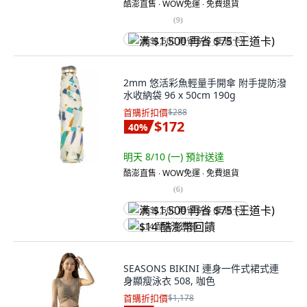
酷澎直售 ∙ WOW免運 ∙ 免費退貨
(
9
)
满 $1,500 再省 $75 (王道卡)
2mm 悠活彩魚輕量手開傘 附手提防潑
水收納袋 96 x 50cm 190g
首購折扣價
$288
$172
40
%
明天 8/10 (一)
預計送達
酷澎直售 ∙ WOW免運 ∙ 免費退貨
(
6
)
满 $1,500 再省 $75 (王道卡)
$14 酷澎幣回饋
SEASONS BIKINI 連身一件式裙式連
身顯瘦泳衣 508, 咖色
首購折扣價
$1,178