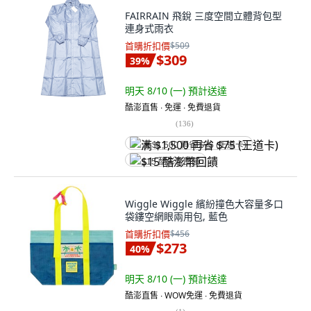
FAIRRAIN 飛銳 三度空間立體背包型
連身式雨衣
首購折扣價
$509
$309
39
%
明天 8/10 (一)
預計送達
酷澎直售 ∙ 免運 ∙ 免費退貨
(
136
)
满 $1,500 再省 $75 (王道卡)
$15 酷澎幣回饋
Wiggle Wiggle 繽紛撞色大容量多口
袋鏤空網眼兩用包, 藍色
首購折扣價
$456
$273
40
%
明天 8/10 (一)
預計送達
酷澎直售 ∙ WOW免運 ∙ 免費退貨