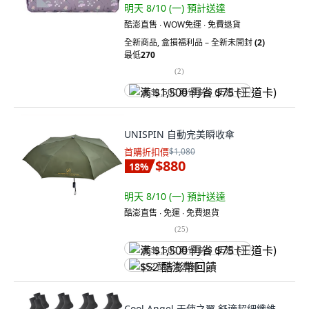
明天 8/10 (一)
預計送達
酷澎直售 ∙ WOW免運 ∙ 免費退貨
全新商品
,
盒損福利品 – 全新未開封
(2)
最低
270
(
2
)
满 $1,500 再省 $75 (王道卡)
UNISPIN 自動完美瞬收傘
首購折扣價
$1,080
$880
18
%
明天 8/10 (一)
預計送達
酷澎直售 ∙ 免運 ∙ 免費退貨
(
25
)
满 $1,500 再省 $75 (王道卡)
$52 酷澎幣回饋
Cool Angel 天使之翼 舒適超細纖維