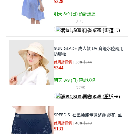
$328
明天 8/9 (日)
預計送達
(
166
)
满 $1,500 再省 $75 (王道卡)
SUN GLADE 成人款 UV 寬邊水陸兩用
防曬帽
首購折扣價
36
%
$544
$344
明天 8/9 (日)
預計送達
(
2070
)
满 $1,500 再省 $75 (王道卡)
SPEED S. 石墨烯能量微整褲 緹花, 藍
首購折扣價
40
%
$219
$131