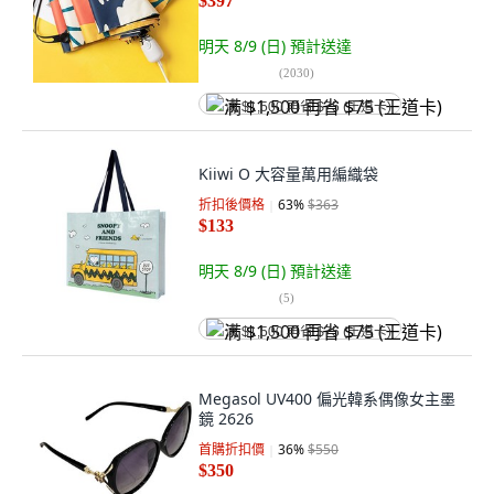
$397
明天 8/9 (日)
預計送達
(
2030
)
满 $1,500 再省 $75 (王道卡)
Kiiwi O 大容量萬用編織袋
折扣後價格
63
%
$363
$133
明天 8/9 (日)
預計送達
(
5
)
满 $1,500 再省 $75 (王道卡)
Megasol UV400 偏光韓系偶像女主墨
鏡 2626
首購折扣價
36
%
$550
$350