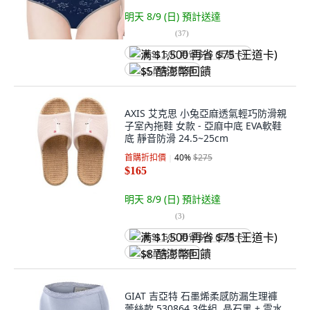
明天 8/9 (日)
預計送達
(
37
)
满 $1,500 再省 $75 (王道卡)
$5 酷澎幣回饋
AXIS 艾克思 小兔亞麻透氣輕巧防滑親
子室內拖鞋 女款 - 亞麻中底 EVA軟鞋
底 靜音防滑 24.5~25cm
首購折扣價
40
%
$275
$165
明天 8/9 (日)
預計送達
(
3
)
满 $1,500 再省 $75 (王道卡)
$8 酷澎幣回饋
GIAT 吉亞特 石墨烯柔感防漏生理褲
蕾絲款 530864 3件組, 晶石黑 + 雲水