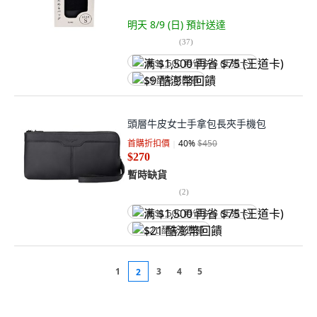
明天 8/9 (日)
預計送達
(
37
)
满 $1,500 再省 $75 (王道卡)
$9 酷澎幣回饋
頭層牛皮女士手拿包長夾手機包
首購折扣價
40
%
$450
$270
暫時缺貨
(
2
)
满 $1,500 再省 $75 (王道卡)
$21 酷澎幣回饋
1
3
4
5
2