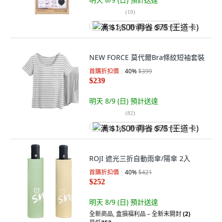
(
10
)
满 $1,500 再省 $75 (王道卡)
NEW FORCE 莫代爾Bra條紋短袖套裝
首購折扣價
40
%
$399
$239
明天 8/9 (日)
預計送達
(
82
)
满 $1,500 再省 $75 (王道卡)
ROJI 遮光三折自動雨傘/陽傘 2入
首購折扣價
40
%
$421
$252
明天 8/9 (日)
預計送達
全新商品
,
盒損福利品 – 全新未開封
(2)