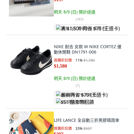
明天 8/9 (日)
預計送達
(
183
)
满 $1,500 再省 $75 (王道卡)
NIKE 耐吉 女款 W NIKE CORTEZ 運
動休閒鞋 DN1791-006
首購折扣價
11
%
$1,780
$1,580
明天 8/9 (日)
預計送達
(
7
)
最高再省 $79 (王道卡)
$51 酷澎幣回饋
LIFE LANCE 全自動三折黑膠晴雨傘
首購折扣價
33
%
$597