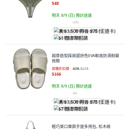
$48
明天 8/9 (日)
預計送達
(
19
)
满 $1,500 再省 $75 (王道卡)
$1 酷澎幣回饋
超厚造型踩屎感拚色EVA軟底防滑耐磨
拖鞋
首購折扣價
40
%
$278
$166
明天 8/9 (日)
預計送達
(
4
)
满 $1,500 再省 $75 (王道卡)
$7 酷澎幣回饋
輕巧束口單肩手提多用包, 松木綠