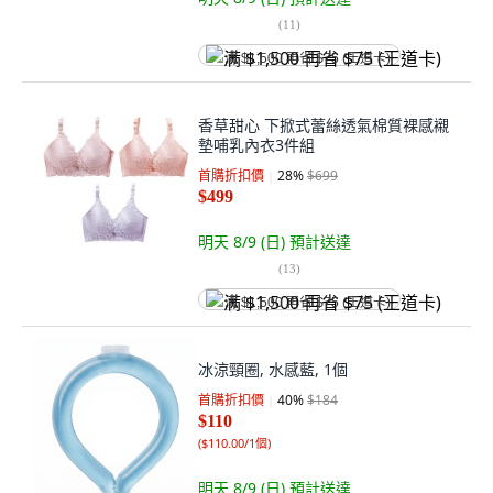
(
11
)
满 $1,500 再省 $75 (王道卡)
香草甜心 下掀式蕾絲透氣棉質裸感襯
墊哺乳內衣3件組
首購折扣價
28
%
$699
$499
明天 8/9 (日)
預計送達
(
13
)
满 $1,500 再省 $75 (王道卡)
冰涼頸圈, 水感藍, 1個
首購折扣價
40
%
$184
$110
(
$110.00/1個
)
明天 8/9 (日)
預計送達