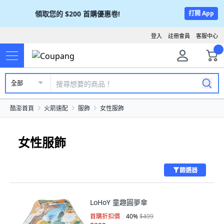
領取您的
$200
首購優惠卷!
打開 App
登入
註冊會員
客服中心
全部
酷澎首頁
火箭速配
服飾
女性服飾
女性服飾
篩選器
LoHoY 童趣圓夢傘
首購折扣價
40
%
$499