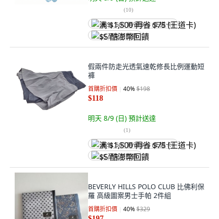
(
10
)
满 $1,500 再省 $75 (王道卡)
$5 酷澎幣回饋
假兩件防走光透氣速乾修長比例運動短
褲
首購折扣價
40
%
$198
$118
明天 8/9 (日)
預計送達
(
1
)
满 $1,500 再省 $75 (王道卡)
$5 酷澎幣回饋
BEVERLY HILLS POLO CLUB 比佛利保
羅 高級圖案男士手帕 2件組
首購折扣價
40
%
$329
$197