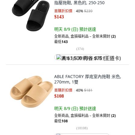
指壓拖鞋, 黑色的, 250-250
首購折扣價
40
%
$239
$143
明天 8/9 (日)
預計送達
全新商品
,
盒損福利品 – 全新未開封
(2)
最低
143
(
374
)
满 $1,500 再省 $75 (王道卡)
ABLE FACTORY 厚底室內拖鞋 米色,
270mm, 1雙
首購折扣價
40
%
$181
$108
明天 8/9 (日)
預計送達
全新商品
,
盒損福利品 – 全新未開封
(2)
最低
108
(
18108
)