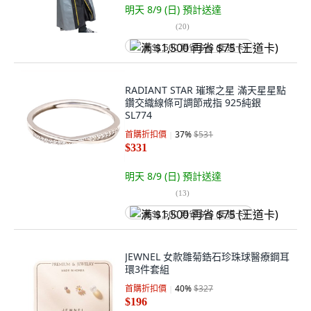
明天 8/9 (日)
預計送達
(
20
)
满 $1,500 再省 $75 (王道卡)
RADIANT STAR 璀璨之星 滿天星星點
鑽交織線條可調節戒指 925純銀
SL774
首購折扣價
37
%
$531
$331
明天 8/9 (日)
預計送達
(
13
)
满 $1,500 再省 $75 (王道卡)
JEWNEL 女款雛菊鋯石珍珠球醫療鋼耳
環3件套組
首購折扣價
40
%
$327
$196