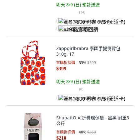
明天 8/9 (日)
預計送達
(
14
)
满 $1,500 再省 $75 (王道卡)
$19 酷澎幣回饋
Zappgirlbrabra 泰國手提側背包
310g, 17
首購折扣價
33
%
$599
$399
明天 8/9 (日)
預計送達
(
8
)
满 $1,500 再省 $75 (王道卡)
ShupattO 可折疊環保袋 - 墨黑 耐重3
公斤
首購折扣價
40
%
$350
$210