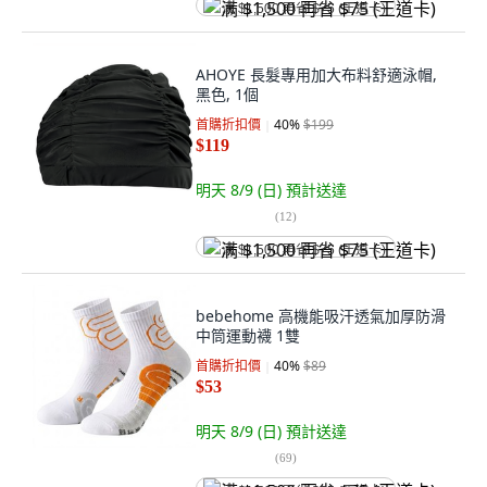
满 $1,500 再省 $75 (王道卡)
AHOYE 長髮專用加大布料舒適泳帽,
黑色, 1個
首購折扣價
40
%
$199
$119
明天 8/9 (日)
預計送達
(
12
)
满 $1,500 再省 $75 (王道卡)
bebehome 高機能吸汗透氣加厚防滑
中筒運動襪 1雙
首購折扣價
40
%
$89
$53
明天 8/9 (日)
預計送達
(
69
)