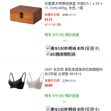
仿舊實木帶鎖收納盒 中號(25.1 x 20 x
11.7cm) 845g, 木色, 1個
首購折扣價
40
%
$219
$131
(
$131.00/1個
)
明天 8/9 (日)
預計送達
(
41
)
满 $1,500 再省 $75 (王道卡)
$5 酷澎幣回饋
GIAT 吉亞特 素肌柔感後排扣無鋼圈內
衣2件組 台灣製 481813
首購折扣價
22
%
$890
$690
明天 8/9 (日)
預計送達
(
9
)
满 $1,500 再省 $75 (王道卡)