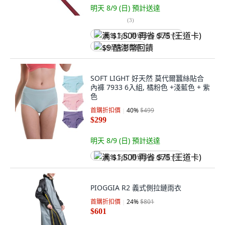
明天 8/9 (日)
預計送達
(
3
)
满 $1,500 再省 $75 (王道卡)
$9 酷澎幣回饋
SOFT LIGHT 好天然 莫代爾蠶絲貼合
內褲 7933 6入組, 橘粉色 +淺藍色 + 紫
色
首購折扣價
40
%
$499
$299
明天 8/9 (日)
預計送達
满 $1,500 再省 $75 (王道卡)
PIOGGIA R2 義式側拉鏈雨衣
首購折扣價
24
%
$801
$601