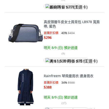
最高再省 $77 (王道卡)
真皮頭層牛皮女士肩背包 LB978 寬肩
帶, 藍色
首購折扣價
40
%
$494
$296
明天 8/9 (日)
預計送達
(
9
)
满 $1,500 再省 $75 (王道卡)
Rainfreem 琴飛曼雨衣 連身雨衣
首購折扣價
34
%
$588
$388
明天 8/9 (日)
預計送達
(
17
)