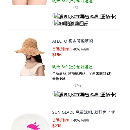
明天 8/9 (日)
預計送達
(
73
)
满 $1,500 再省 $75 (王道卡)
$4 酷澎幣回饋
AFECTO 復古藤編草帽
首購折扣價
40
%
$328
$196
明天 8/9 (日)
預計送達
全新商品
,
盒損福利品 – 全新未開封
(2)
最低
196
(
174
)
满 $1,500 再省 $75 (王道卡)
SUN GLADE 兒童泳帽, 粉紅色, 1個
首購折扣價
40
%
$398
$238