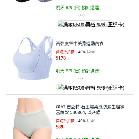
明天 8/9 (日)
預計送達
(
42
)
满 $1,500 再省 $75 (王道卡)
高強度集中美背運動內衣
首購折扣價
40
%
$298
$178
明天 8/9 (日)
預計送達
(
9
)
满 $1,500 再省 $75 (王道卡)
GIAT 吉亞特 石墨烯柔感防漏生理褲
蕾絲款 530864, 淡灰綠
首購折扣價
40
%
$149
$89