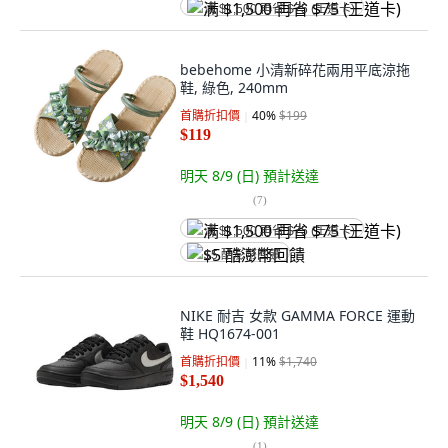
满 $1,500 再省 $75 (王道卡)
bebehome 小清新碎花兩用平底涼拖
鞋, 綠色, 240mm
首購折扣價
40
%
$199
$119
明天 8/9 (日)
預計送達
(
7
)
满 $1,500 再省 $75 (王道卡)
$5 酷澎幣回饋
NIKE 耐吉 女款 GAMMA FORCE 運動
鞋 HQ1674-001
首購折扣價
11
%
$1,740
$1,540
明天 8/9 (日)
預計送達
(
1
)