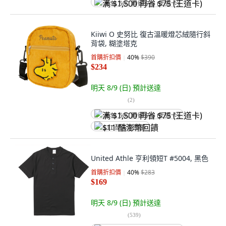
满 $1,500 再省 $75 (王道卡)
Kiiwi O 史努比 復古溫暖燈芯絨隨行斜
背袋, 糊塗塔克
首購折扣價
40
%
$390
$234
明天 8/9 (日)
預計送達
(
2
)
满 $1,500 再省 $75 (王道卡)
$11 酷澎幣回饋
United Athle 亨利領短T #5004, 黑色
首購折扣價
40
%
$283
$169
明天 8/9 (日)
預計送達
(
539
)