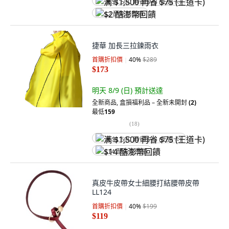
满 $1,500 再省 $75 (王道卡)
$2 酷澎幣回饋
捷華 加長三拉鍊雨衣
首購折扣價
40
%
$289
$173
明天 8/9 (日)
預計送達
全新商品
,
盒損福利品 – 全新未開封
(2)
最低
159
(
18
)
满 $1,500 再省 $75 (王道卡)
$14 酷澎幣回饋
真皮牛皮帶女士細腰打結腰帶皮帶
LL124
首購折扣價
40
%
$199
$119