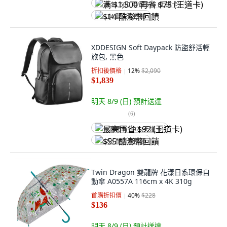
满 $1,500 再省 $75 (王道卡)
$14 酷澎幣回饋
XDDESIGN Soft Daypack 防盜舒活輕
旅包, 黑色
折扣後價格
12
%
$2,090
$1,839
明天 8/9 (日)
預計送達
(
6
)
最高再省 $92 (王道卡)
$55 酷澎幣回饋
Twin Dragon 雙龍牌 花漾日系環保自
動傘 A0557A 116cm x 4K 310g
首購折扣價
40
%
$228
$136
明天 8/9 (日)
預計送達