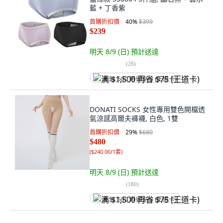
藍 + 丁香紫
首購折扣價
40
%
$399
$239
明天 8/9 (日)
預計送達
(
28
)
满 $1,500 再省 $75 (王道卡)
DONATI SOCKS 女性專用雙色開檔透
氣涼感高爾夫褲襪, 白色, 1雙
首購折扣價
29
%
$680
$480
(
$240.00/1套
)
明天 8/9 (日)
預計送達
(
180
)
满 $1,500 再省 $75 (王道卡)