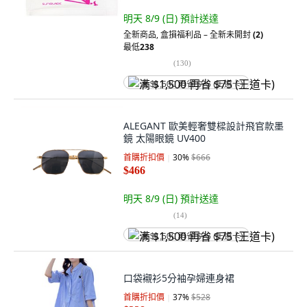
明天 8/9 (日)
預計送達
全新商品
,
盒損福利品 – 全新未開封
(2)
最低
238
(
130
)
满 $1,500 再省 $75 (王道卡)
ALEGANT 歐美輕奢雙樑設計飛官款墨
鏡 太陽眼鏡 UV400
首購折扣價
30
%
$666
$466
明天 8/9 (日)
預計送達
(
14
)
满 $1,500 再省 $75 (王道卡)
口袋襯衫5分袖孕婦連身裙
首購折扣價
37
%
$528