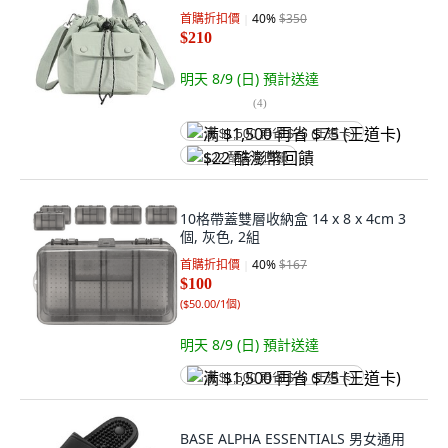
首購折扣價
40
%
$350
$210
明天 8/9 (日)
預計送達
(
4
)
满 $1,500 再省 $75 (王道卡)
$22 酷澎幣回饋
10格帶蓋雙層收納盒 14 x 8 x 4cm 3
個, 灰色, 2組
首購折扣價
40
%
$167
$100
(
$50.00/1個
)
明天 8/9 (日)
預計送達
满 $1,500 再省 $75 (王道卡)
BASE ALPHA ESSENTIALS 男女通用