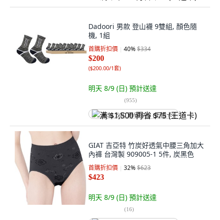
Dadoori 男款 登山襪 9雙組, 顏色隨
機, 1組
首購折扣價
40
%
$334
$200
(
$200.00/1套
)
明天 8/9 (日)
預計送達
(
955
)
满 $1,500 再省 $75 (王道卡)
GIAT 吉亞特 竹炭好透氣中腰三角加大
內褲 台灣製 909005-1 5件, 炭黑色
首購折扣價
32
%
$623
$423
明天 8/9 (日)
預計送達
(
16
)