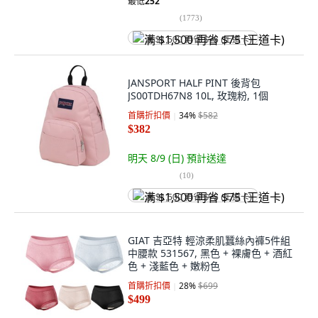
最低
252
(
1773
)
满 $1,500 再省 $75 (王道卡)
JANSPORT HALF PINT 後背包
JS00TDH67N8 10L, 玫瑰粉, 1個
首購折扣價
34
%
$582
$382
明天 8/9 (日)
預計送達
(
10
)
满 $1,500 再省 $75 (王道卡)
GIAT 吉亞特 輕涼柔肌蠶絲內褲5件組
中腰款 531567, 黑色 + 裸膚色 + 酒紅
色 + 淺藍色 + 嫩粉色
首購折扣價
28
%
$699
$499