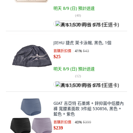
明天 8/9 (日)
預計送達
(
40
)
满 $1,500 再省 $75 (王道卡)
JIEHU 捷虎 萊卡泳帽, 黑色, 1個
首購折扣價
41
%
$43
$25
明天 8/9 (日)
預計送達
(
12
)
满 $1,500 再省 $75 (王道卡)
GIAT 吉亞特 石墨烯 + 鋅抑菌中低腰內
褲 寬腰素面款 3件組 530856, 黑色 +
藍色 + 紫色
首購折扣價
40
%
$399
$239