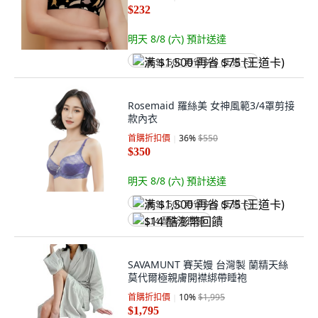
$232
明天 8/8 (六)
預計送達
满 $1,500 再省 $75 (王道卡)
Rosemaid 羅絲美 女神風範3/4罩剪接
款內衣
首購折扣價
36
%
$550
$350
明天 8/8 (六)
預計送達
满 $1,500 再省 $75 (王道卡)
$14 酷澎幣回饋
SAVAMUNT 賽芙嫚 台灣製 蘭精天絲
莫代爾極親膚開襟綁帶睡袍
首購折扣價
10
%
$1,995
$1,795