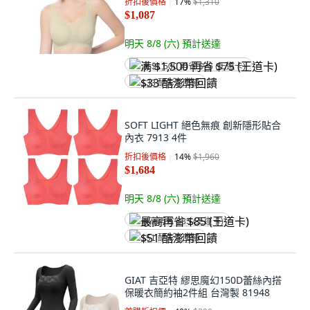
折扣後價格
17
%
$1,310
$1,087
明天 8/8 (六)
預計送達
满 $1,500 再省 $75 (王道卡)
$33 酷澎幣回饋
SOFT LIGHT 絕色無痕 創新隱形貼合
內衣 7913 4件
折扣後價格
14
%
$1,960
$1,684
明天 8/8 (六)
預計送達
最高再省 $85 (王道卡)
$51 酷澎幣回饋
GIAT 吉亞特 繆思魔幻150D蕾絲內搭
保暖衣簡約袖2件組 台灣製 81948