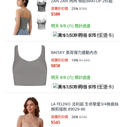
ZAN ZAN 冉冉 條紋BRATOP 2件組
首購折扣價
25
%
$780
$580
明天 8/8 (六)
預計送達
满 $1,500 再省 $75 (王道卡)
BAISKY 美背彈力運動內衣
首購折扣價
19
%
$1,050
$850
明天 8/8 (六)
預計送達
满 $1,500 再省 $75 (王道卡)
LA FELINO 法利諾 生命摯愛3/4無痕絲
棉剪接款 89029-86
首購折扣價
26
%
$745
$545