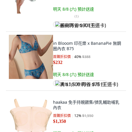
明天 8/8 (六)
預計送達
(
1
)
最高再省 $90 (王道卡)
in Blooom 印花樂 x BananaPie 無鋼
圈內衣 B75
首購折扣價
40
%
$388
$232
明天 8/8 (六)
預計送達
满 $1,500 再省 $75 (王道卡)
haakaa 免手持親餵集/擠乳輔助哺乳
內衣
首購折扣價
12
%
$1,550
$1,350