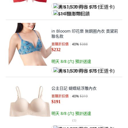
满 $1,500 再省 $75 (王道卡)
$14 酷澎幣回饋
in Blooom 印花樂 無鋼圈內衣 奧黛莉
聯名款
首購折扣價
40
%
$388
$232
明天 8/8 (六)
預計送達
满 $1,500 再省 $75 (王道卡)
公主日記 蝴蝶結浮雕內衣
首購折扣價
40
%
$319
$191
明天 8/8 (六)
預計送達
(
1
)