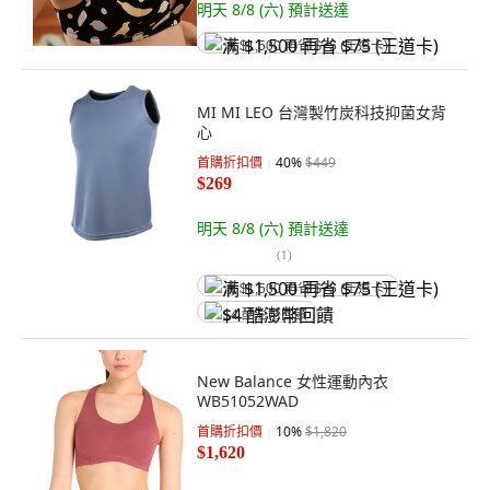
明天 8/8 (六)
預計送達
满 $1,500 再省 $75 (王道卡)
MI MI LEO 台灣製竹炭科技抑菌女背
心
首購折扣價
40
%
$449
$269
明天 8/8 (六)
預計送達
(
1
)
满 $1,500 再省 $75 (王道卡)
$4 酷澎幣回饋
New Balance 女性運動內衣
WB51052WAD
首購折扣價
10
%
$1,820
$1,620