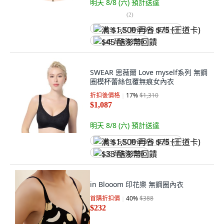
明天 8/8 (六)
預計送達
(
2
)
满 $1,500 再省 $75 (王道卡)
$45 酷澎幣回饋
SWEAR 思薇爾 Love myself系列 無鋼
圈模杯蕾絲包覆無痕女內衣
折扣後價格
17
%
$1,310
$1,087
明天 8/8 (六)
預計送達
满 $1,500 再省 $75 (王道卡)
$33 酷澎幣回饋
in Blooom 印花樂 無鋼圈內衣
首購折扣價
40
%
$388
$232