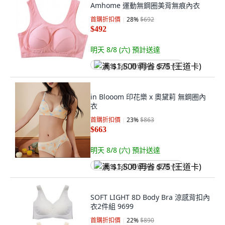
Amhome 運動無鋼圈美背無痕內衣
首購折扣價
28
%
$692
$492
明天 8/8 (六)
預計送達
满 $1,500 再省 $75 (王道卡)
in Blooom 印花樂 x 奧黛莉 無鋼圈內
衣
首購折扣價
23
%
$863
$663
明天 8/8 (六)
預計送達
满 $1,500 再省 $75 (王道卡)
SOFT LIGHT 8D Body Bra 涼感背扣內
衣2件組 9699
首購折扣價
22
%
$890