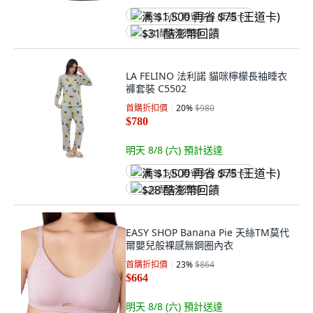
满 $1,500 再省 $75 (王道卡)
$31 酷澎幣回饋
LA FELINO 法利諾 貓咪檸檬長袖睡衣
褲套裝 C5502
首購折扣價
20
%
$980
$780
明天 8/8 (六)
預計送達
满 $1,500 再省 $75 (王道卡)
$28 酷澎幣回饋
EASY SHOP Banana Pie 天絲TM莫代
爾嬰兒般裸感無鋼圈內衣
首購折扣價
23
%
$864
$664
明天 8/8 (六)
預計送達