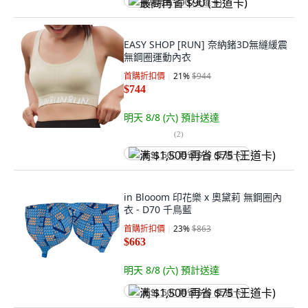
最高再省 $90 (王道卡)
EASY SHOP [RUN] 奈納鍺3D無縫緩震
無鋼圈運動內衣
首購折扣價
21
%
$944
$744
明天 8/8 (六)
預計送達
(
2
)
满 $1,500 再省 $75 (王道卡)
in Blooom 印花樂 x 奧黛莉 無鋼圈內
衣 - D70 千鳥藍
首購折扣價
23
%
$863
$663
明天 8/8 (六)
預計送達
满 $1,500 再省 $75 (王道卡)