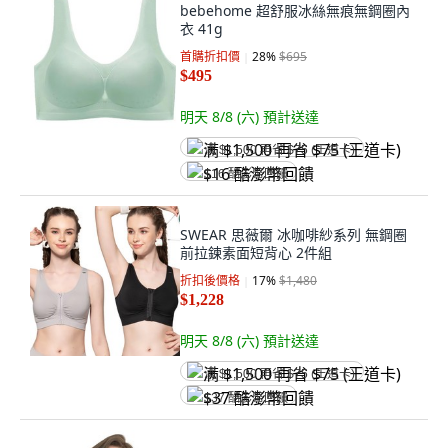
bebehome 超舒服冰絲無痕無鋼圈內
衣 41g
首購折扣價
28
%
$695
$495
明天 8/8 (六)
預計送達
满 $1,500 再省 $75 (王道卡)
$16 酷澎幣回饋
SWEAR 思薇爾 冰咖啡紗系列 無鋼圈
前拉鍊素面短背心 2件組
折扣後價格
17
%
$1,480
$1,228
明天 8/8 (六)
預計送達
满 $1,500 再省 $75 (王道卡)
$37 酷澎幣回饋