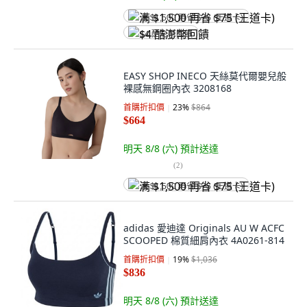
满 $1,500 再省 $75 (王道卡)
$4 酷澎幣回饋
EASY SHOP INECO 天絲莫代爾嬰兒般
裸感無鋼圈內衣 3208168
首購折扣價
23
%
$864
$664
明天 8/8 (六)
預計送達
(
2
)
满 $1,500 再省 $75 (王道卡)
adidas 愛迪達 Originals AU W ACFC
SCOOPED 棉質細肩內衣 4A0261-814
首購折扣價
19
%
$1,036
$836
明天 8/8 (六)
預計送達