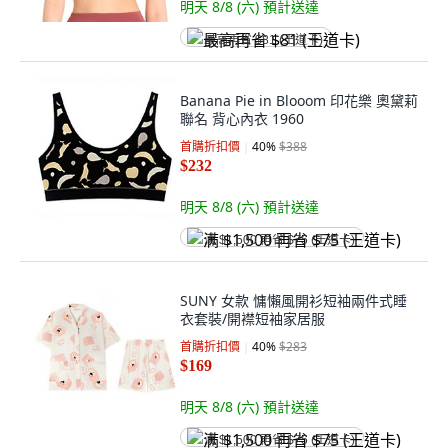
明天 8/8 (六)
預計送達
最高再省 $81 (王道卡)
Banana Pie in Blooom 印花樂 奧黛莉
聯名 背心內衣 1960
首購折扣價
40
%
$388
$232
明天 8/8 (六)
預計送達
满 $1,500 再省 $75 (王道卡)
SUNY 女款 慵懶風開衫短袖兩件式睡
衣套裝/開襟短袖家居服
首購折扣價
40
%
$283
$169
明天 8/8 (六)
預計送達
满 $1,500 再省 $75 (王道卡)