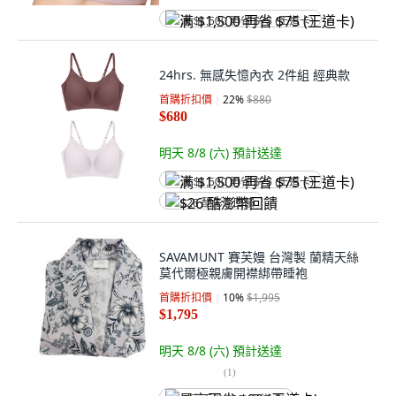
满 $1,500 再省 $75 (王道卡)
24hrs. 無感失憶內衣 2件組 經典款
首購折扣價
22
%
$880
$680
明天 8/8 (六)
預計送達
满 $1,500 再省 $75 (王道卡)
$26 酷澎幣回饋
SAVAMUNT 賽芙嫚 台灣製 蘭精天絲
莫代爾極親膚開襟綁帶睡袍
首購折扣價
10
%
$1,995
$1,795
明天 8/8 (六)
預計送達
(
1
)