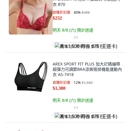
衣 B70
首購折扣價
40
%
$388
$232
明天 8/8 (六)
預計送達
(
1
)
满 $1,500 再省 $75 (王道卡)
AREX SPORT FIT PLUS 加大尺碼繃帶
超彈力可調節BRA涼爽吸排機能運動內
衣 AS-7418
首購折扣價
12
%
$1,580
$1,380
明天 8/8 (六)
預計送達
(
1
)
满 $1,500 再省 $75 (王道卡)