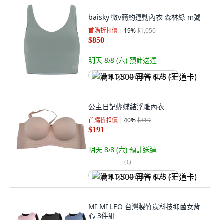
baisky 微v簡約運動內衣 森林綠 m號
首購折扣價
19
%
$1,050
$850
明天 8/8 (六)
預計送達
满 $1,500 再省 $75 (王道卡)
公主日記蝴蝶結浮雕內衣
首購折扣價
40
%
$319
$191
明天 8/8 (六)
預計送達
(
1
)
满 $1,500 再省 $75 (王道卡)
MI MI LEO 台灣製竹炭科技抑菌女背
心 3件組