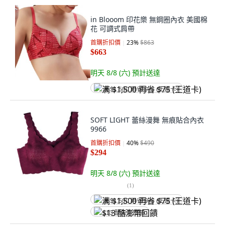
in Blooom 印花樂 無鋼圈內衣 美國棉
花 可調式肩帶
首購折扣價
23
%
$863
$663
明天 8/8 (六)
預計送達
满 $1,500 再省 $75 (王道卡)
SOFT LIGHT 蕾絲漫舞 無痕貼合內衣
9966
首購折扣價
40
%
$490
$294
明天 8/8 (六)
預計送達
(
1
)
满 $1,500 再省 $75 (王道卡)
$13 酷澎幣回饋