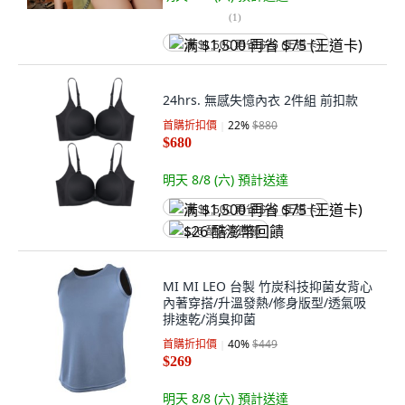
(
1
)
满 $1,500 再省 $75 (王道卡)
24hrs. 無感失憶內衣 2件組 前扣款
首購折扣價
22
%
$880
$680
明天 8/8 (六)
預計送達
满 $1,500 再省 $75 (王道卡)
$26 酷澎幣回饋
MI MI LEO 台製 竹炭科技抑菌女背心
內著穿搭/升溫發熱/修身版型/透氣吸
排速乾/消臭抑菌
首購折扣價
40
%
$449
$269
明天 8/8 (六)
預計送達