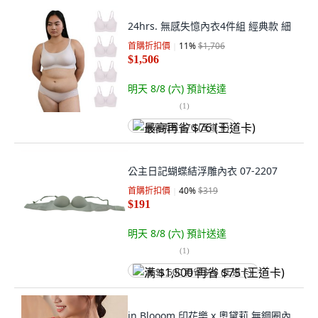
24hrs. 無感失憶內衣4件組 經典款 細
首購折扣價
11
%
$1,706
$1,506
明天 8/8 (六)
預計送達
(
1
)
最高再省 $76 (王道卡)
公主日記蝴蝶結浮雕內衣 07-2207
首購折扣價
40
%
$319
$191
明天 8/8 (六)
預計送達
(
1
)
满 $1,500 再省 $75 (王道卡)
in Blooom 印花樂 x 奧黛莉 無鋼圈內