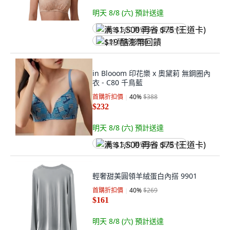
明天 8/8 (六)
預計送達
满 $1,500 再省 $75 (王道卡)
$19 酷澎幣回饋
in Blooom 印花樂 x 奧黛莉 無鋼圈內
衣 - C80 千鳥藍
首購折扣價
40
%
$388
$232
明天 8/8 (六)
預計送達
满 $1,500 再省 $75 (王道卡)
輕奢甜美圓領羊絨蛋白內搭 9901
首購折扣價
40
%
$269
$161
明天 8/8 (六)
預計送達