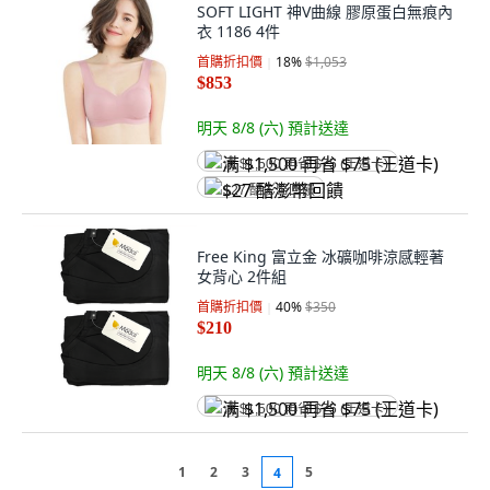
SOFT LIGHT 神V曲線 膠原蛋白無痕內
衣 1186 4件
首購折扣價
18
%
$1,053
$853
明天 8/8 (六)
預計送達
满 $1,500 再省 $75 (王道卡)
$27 酷澎幣回饋
Free King 富立金 冰礦咖啡涼感輕著
女背心 2件組
首購折扣價
40
%
$350
$210
明天 8/8 (六)
預計送達
满 $1,500 再省 $75 (王道卡)
1
2
3
5
4