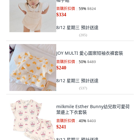
首購折扣價
59
%
$824
$334
8/12 星期三
預計送達
(
205
)
JOY MULTI 愛心圖案短袖衣褲套裝
首購折扣價
50
%
$489
$240
8/12 星期三
預計送達
(
537
)
milkmile Esther Bunny幼兒款可愛荷
葉邊上下衣套裝
首購折扣價
40
%
$403
$241
8/12 星期三
預計送達