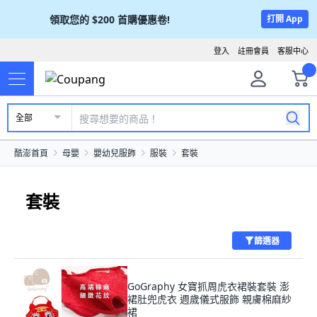
領取您的
$200
首購優惠卷!
打開 App
登入
註冊會員
客服中心
全部
酷澎首頁
母嬰
嬰幼兒服飾
服裝
套裝
套裝
篩選器
GoGraphy 女寶抓周虎衣裙裝套裝 澎
裙肚兜虎衣 週歲儀式服飾 親膚棉麻紗
裙