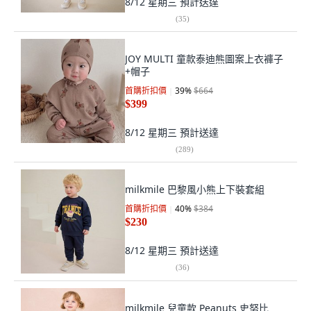
8/12 星期三
預計送達
(
35
)
JOY MULTI 童款泰迪熊圖案上衣褲子
+帽子
首購折扣價
39
%
$664
$399
8/12 星期三
預計送達
(
289
)
milkmile 巴黎風小熊上下裝套組
首購折扣價
40
%
$384
$230
8/12 星期三
預計送達
(
36
)
milkmile 兒童款 Peanuts 史努比