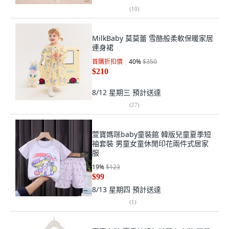
(
10
)
MilkBaby 莫莫蕾 雪酪般柔軟保暖家居
連身裙
首購折扣價
40
%
$350
$210
8/12 星期三
預計送達
(
27
)
萱寶媽咪baby童裝館 韓版兒童夏季短
袖套裝 男童女童休閒印花兩件式居家
服
19
%
$123
$99
8/13 星期四
預計送達
(
1
)