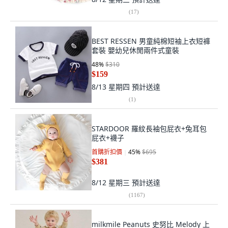
(
17
)
BEST RESSEN 男童純棉短袖上衣短褲
套裝 嬰幼兒休閒兩件式童裝
48
%
$310
$159
8/13 星期四
預計送達
(
1
)
STARDOOR 羅紋長袖包屁衣+兔耳包
屁衣+襪子
首購折扣價
45
%
$695
$381
8/12 星期三
預計送達
(
1167
)
milkmile Peanuts 史努比 Melody 上