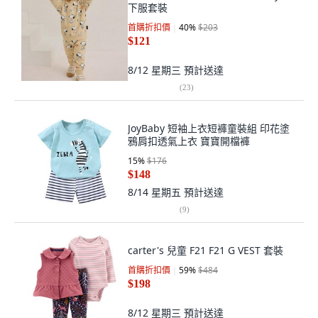
下服套裝
首購折扣價
40
%
$203
$121
8/12 星期三
預計送達
(
23
)
JoyBaby 短袖上衣短褲童裝組 印花塗
鴉肩扣透氣上衣 寶寶開檔褲
15
%
$176
$148
8/14 星期五
預計送達
(
9
)
carter's 兒童 F21 F21 G VEST 套裝
首購折扣價
59
%
$484
$198
8/12 星期三
預計送達