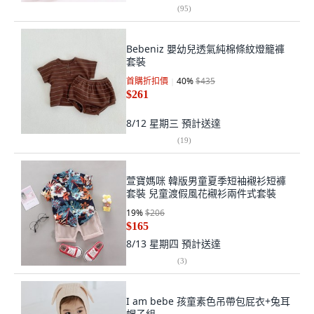
(
95
)
Bebeniz 嬰幼兒透氣純棉條紋燈籠褲
套裝
首購折扣價
40
%
$435
$261
8/12 星期三
預計送達
(
19
)
萱寶媽咪 韓版男童夏季短袖襯衫短褲
套裝 兒童渡假風花襯衫兩件式套裝
19
%
$206
$165
8/13 星期四
預計送達
(
3
)
I am bebe 孩童素色吊帶包屁衣+兔耳
帽子組