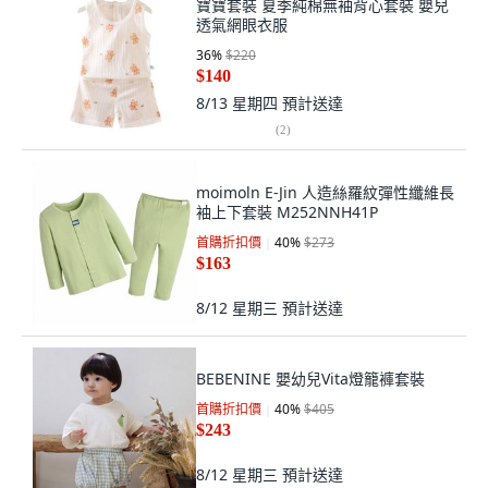
寶寶套裝 夏季純棉無袖背心套裝 嬰兒
透氣網眼衣服
36
%
$220
$140
8/13 星期四
預計送達
(
2
)
moimoln E-Jin 人造絲羅紋彈性纖維長
袖上下套裝 M252NNH41P
首購折扣價
40
%
$273
$163
8/12 星期三
預計送達
BEBENINE 嬰幼兒Vita燈籠褲套裝
首購折扣價
40
%
$405
$243
8/12 星期三
預計送達