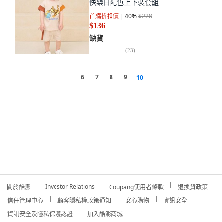
快樂日配色上下裝套組
首購折扣價
40
%
$228
$136
缺貨
(
23
)
6
7
8
9
10
Investor Relations
關於酷澎
Coupang使用者條款
退換貨政策
信任管理中心
顧客隱私權政策通知
安心購物
資訊安全
資訊安全及隱私保護認證
加入酷澎商城