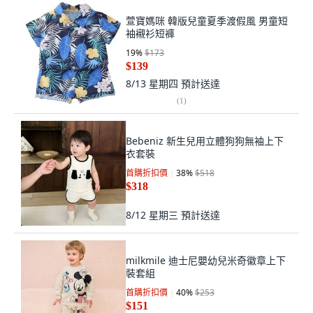
萱寶媽咪 韓版兒童夏季渡假風 男童短
袖襯衫短褲
19
%
$173
$139
8/13 星期四
預計送達
(
1
)
Bebeniz 新生兒用立體狗狗無袖上下
衣套裝
首購折扣價
38
%
$518
$318
8/12 星期三
預計送達
milkmile 迪士尼嬰幼兒米奇徽章上下
裝套組
首購折扣價
40
%
$253
$151