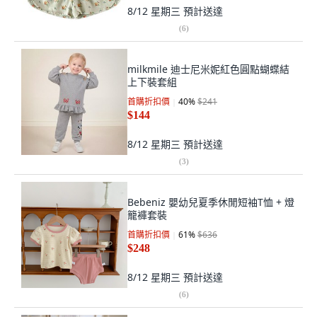
8/12 星期三
預計送達
(
6
)
milkmile 迪士尼米妮紅色圓點蝴蝶結
上下裝套組
首購折扣價
40
%
$241
$144
8/12 星期三
預計送達
(
3
)
Bebeniz 嬰幼兒夏季休閒短袖T恤 + 燈
籠褲套裝
首購折扣價
61
%
$636
$248
8/12 星期三
預計送達
(
6
)