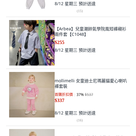
8/12 星期三
預計送達
(
15
)
【Arbea】兒童潮帥氣學院風短褲襯衫
兩件套【C1048】
$255
8/12 星期三
預計送達
mollimelli 女童迪士尼瑪麗貓愛心喇叭
褲套裝
首購折扣價
37
%
$537
$337
8/12 星期三
預計送達
(
16
)