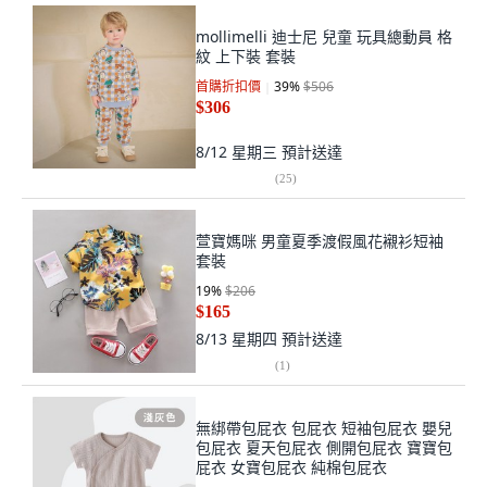
mollimelli 迪士尼 兒童 玩具總動員 格
紋 上下裝 套裝
首購折扣價
39
%
$506
$306
8/12 星期三
預計送達
(
25
)
萱寶媽咪 男童夏季渡假風花襯衫短袖
套裝
19
%
$206
$165
8/13 星期四
預計送達
(
1
)
無綁帶包屁衣 包屁衣 短袖包屁衣 嬰兒
包屁衣 夏天包屁衣 側開包屁衣 寶寶包
屁衣 女寶包屁衣 純棉包屁衣