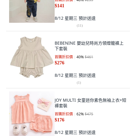
$141
8/12 星期三
預計送達
(
11
)
BEBENINE 嬰幼兒時尚方領燈籠褲上
下套裝
首購折扣價
40
%
$461
$276
8/12 星期三
預計送達
(
1
)
JOY MULTI 女童迷你素色無袖上衣+短
褲套裝
首購折扣價
62
%
$475
$176
8/12 星期三
預計送達