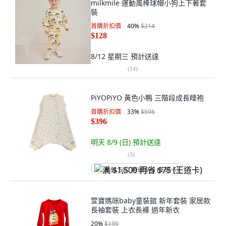
milkmile 運動風棒球帽小狗上下著套
裝
首購折扣價
40
%
$214
$128
8/12 星期三
預計送達
(
14
)
PiYOPiYO 黃色小鴨 三階段成長睡袍
首購折扣價
33
%
$596
$396
明天 8/9 (日)
預計送達
(
3
)
满 $1,500 再省 $75 (王道卡)
萱寶媽咪baby童裝館 新年套裝 家居款
長袖套裝 上衣長褲 過年新衣
20
%
$199