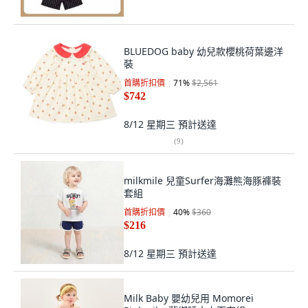
BLUEDOG baby 幼兒款櫻桃荷葉邊洋
裝
首購折扣價
71
%
$2,561
$742
8/12 星期三
預計送達
(
9
)
milkmile 兒童Surfer海灘熊海豚褲裝
套組
首購折扣價
40
%
$360
$216
8/12 星期三
預計送達
Milk Baby 嬰幼兒用 Momorei