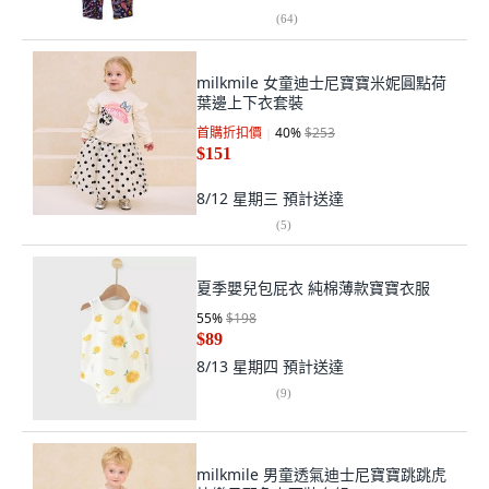
(
64
)
milkmile 女童迪士尼寶寶米妮圓點荷
葉邊上下衣套裝
首購折扣價
40
%
$253
$151
8/12 星期三
預計送達
(
5
)
夏季嬰兒包屁衣 純棉薄款寶寶衣服
55
%
$198
$89
8/13 星期四
預計送達
(
9
)
milkmile 男童透氣迪士尼寶寶跳跳虎