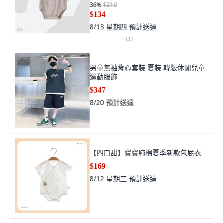
36
%
$210
$134
8/13 星期四
預計送達
(
1
)
男童無袖背心套裝 夏裝 韓版休閒兒童
運動服飾
$347
8/20
預計送達
【四口甜】寶寶純棉夏季新款包屁衣
$169
8/12 星期三
預計送達