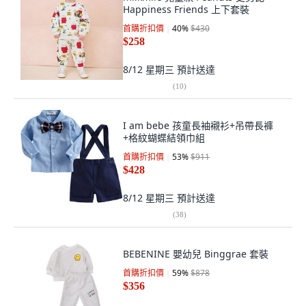
Happiness Friends 上下套裝
首購折扣價
40
%
$430
$258
8/12 星期三
預計送達
(
10
)
I am bebe 孩童長袖襯衫+吊帶長褲
+格紋蝴蝶結領巾組
首購折扣價
53
%
$911
$428
8/12 星期三
預計送達
(
38
)
BEBENINE 嬰幼兒 Binggrae 套裝
首購折扣價
59
%
$878
$356