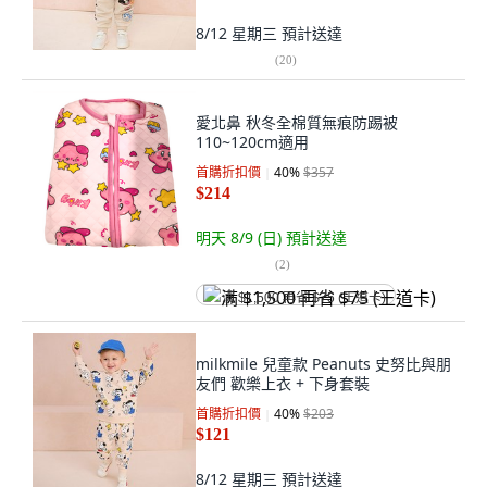
8/12 星期三
預計送達
(
20
)
愛北鼻 秋冬全棉質無痕防踢被
110~120cm適用
首購折扣價
40
%
$357
$214
明天 8/9 (日)
預計送達
(
2
)
满 $1,500 再省 $75 (王道卡)
milkmile 兒童款 Peanuts 史努比與朋
友們 歡樂上衣 + 下身套裝
首購折扣價
40
%
$203
$121
8/12 星期三
預計送達