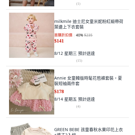
(
1
)
milkmile 迪士尼女童米妮粉紅緞帶荷
葉邊上下衣套裝
首購折扣價
40
%
$235
$141
8/12 星期三
預計送達
(
15
)
Annie 女童韓版時髦花苞褲套裝，夏
裝短袖兩件套
$178
8/14 星期五
預計送達
(
4
)
GREEN BEBE 孩童春秋水果印花上衣
+褲子2入組