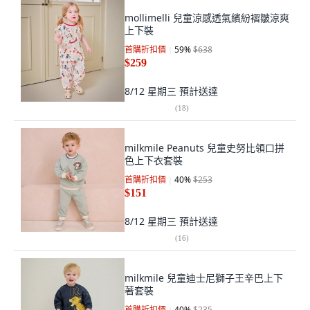
mollimelli 兒童涼感透氣繽紛褶皺涼爽
上下裝
首購折扣價
59
%
$638
$259
8/12 星期三
預計送達
(
18
)
milkmile Peanuts 兒童史努比領口拼
色上下衣套裝
首購折扣價
40
%
$253
$151
8/12 星期三
預計送達
(
16
)
milkmile 兒童迪士尼獅子王辛巴上下
著套裝
首購折扣價
40
%
$235