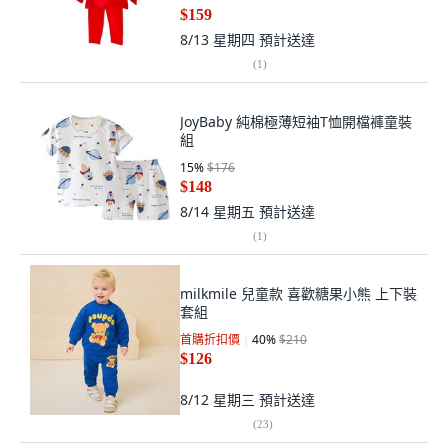
$159
8/13 星期四
預計送達
(
1
)
JoyBaby 純棉極薄短袖T恤開檔褲童裝
組
15
%
$176
$148
8/14 星期五
預計送達
(
1
)
milkmile 兒童款 喜歡糖果小熊 上下裝
套組
首購折扣價
40
%
$210
$126
8/12 星期三
預計送達
(
23
)