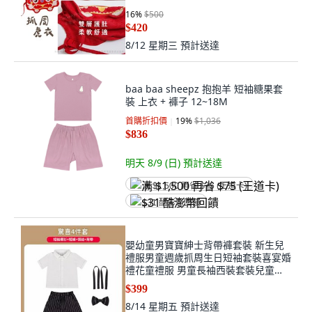
16
%
$500
$420
8/12 星期三
預計送達
baa baa sheepz 抱抱羊 短袖糖果套
裝 上衣 + 褲子 12~18M
首購折扣價
19
%
$1,036
$836
明天 8/9 (日)
預計送達
满 $1,500 再省 $75 (王道卡)
$31 酷澎幣回饋
嬰幼童男寶寶紳士背帶褲套裝 新生兒
禮服男童週歲抓周生日短袖套裝喜宴婚
禮花童禮服 男童長袖西裝套裝兒童吊
帶褲
$399
8/14 星期五
預計送達