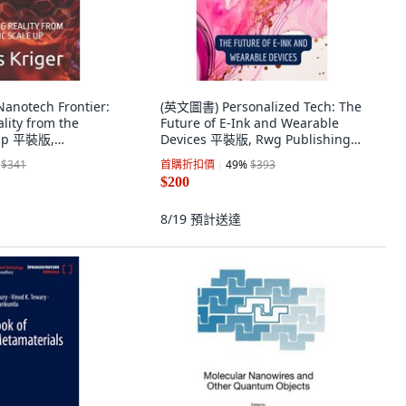
notech Frontier:
(英文圖書) Personalized Tech: The
lity from the
Future of E-Ink and Wearable
 Up 平裝版,
Devices 平裝版, Rwg Publishing,
y Published, 英文
英文
$341
首購折扣價
49
%
$393
$200
8/19
預計送達