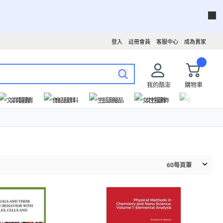
登入
註冊會員
客服中心
成為賣家
我的酷澎
購物車
文具圖書
食品飲料
生活用品
女性服飾
運動戶外
60
每頁筆