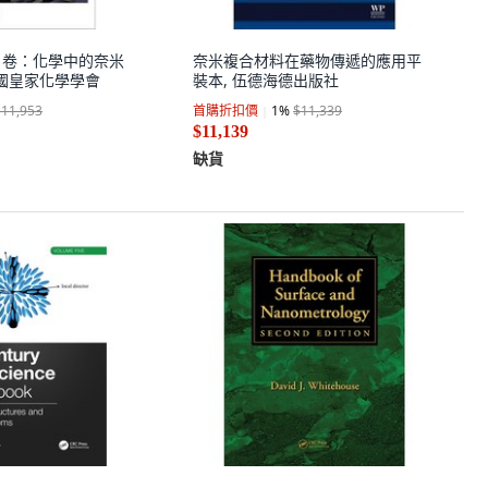
2 卷：化學中的奈米
奈米複合材料在藥物傳遞的應用平
英國皇家化學學會
裝本, 伍德海德出版社
$11,953
首購折扣價
1
%
$11,339
$11,139
缺貨