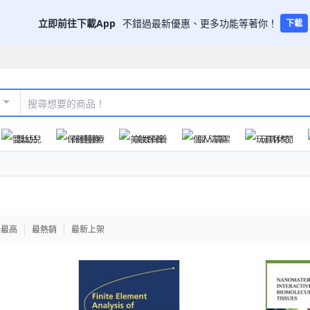
立即前往下載App
不錯過最新優惠、更多功能等著你！
下載
嬰幼兒
保健醫療
美妝保養
個人清潔
玩具休閒
格最高
最熱銷
最新上架