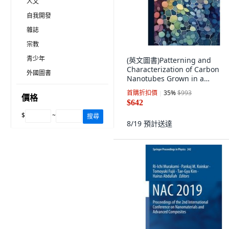
人文
自我開發
雜誌
宗教
青少年
(英文圖書)Patterning and
Characterization of Carbon
外國圖書
Nanotubes Grown in a
Microwave Plasma... 精裝版,
首購折扣價
35
%
$993
價格
Hutson Street Press, 英文
$642
$
~
搜尋
8/19
預計送達