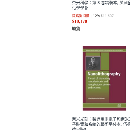
奈米科學：第 3 卷精裝本, 英國
化學學會
首購折扣價
12
%
$11,607
$10,170
缺貨
奈米光刻：製造奈米電子和奈米
子裝置和系統的藝術平裝本, 伍
德出版社