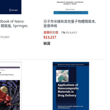
book of Nano-
分子奈米線和其他量子物體精裝本,
s 精裝版, Springer,
施普林格
首購折扣價
1
%
$13,417
$15,361
$13,217
缺貨