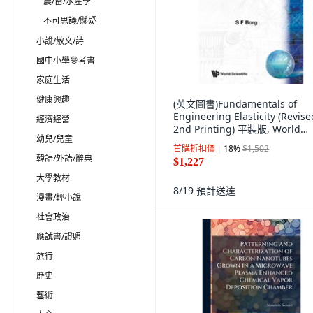
農/畜/水產學
不可思議/懸疑
小說/散文/詩
國中小學參考書
家庭生活
健康興趣
(英文圖書)Fundamentals of
Engineering Elasticity (Revise
經濟經營
2nd Printing) 平裝版, World
幼兒/兒童
Scientific Publishing..., 英文
首購折扣價
18
%
$1,502
韓語/外語/辭典
$1,227
大學教材
8/19
預計送達
漫畫/輕小說
社會政治
應試書/證照
旅行
歷史
藝術