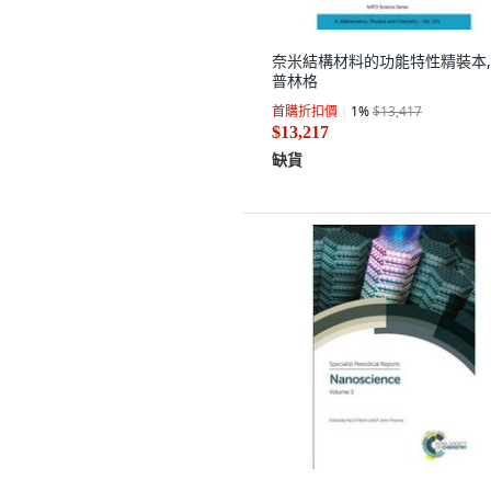
奈米結構材料的功能特性精裝本,
普林格
首購折扣價
1
%
$13,417
$13,217
缺貨