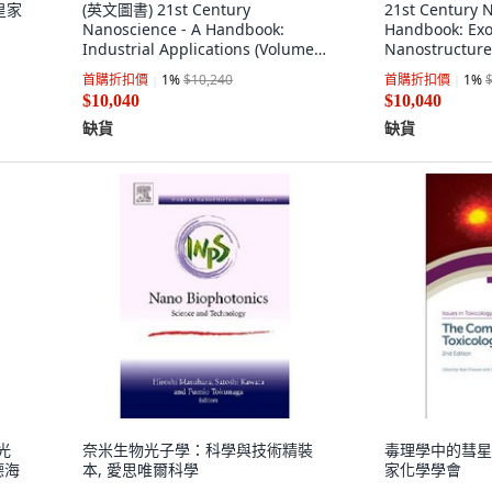
皇家
(英文圖書) 21st Century
21st Century 
Nanoscience - A Handbook:
Handbook: Exo
Industrial Applications (Volume
Nanostructur
Nine) 精裝版, CRC Press, 英文
Systems (Vol
首購折扣價
1
%
$10,240
首購折扣價
1
%
CRC Press, 英
$10,040
$10,040
缺貨
缺貨
光
奈米生物光子學：科學與技術精裝
毒理學中的彗星
德海
本, 愛思唯爾科學
家化學學會