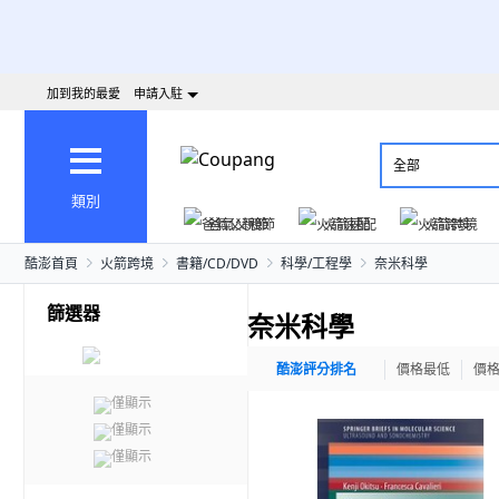
加到我的最愛
申請入駐
全部
類別
爸氣父親節
火箭速配
火箭跨境
酷澎首頁
火箭跨境
書籍/CD/DVD
科學/工程學
奈米科學
篩選器
奈米科學
酷澎評分排名
價格最低
價
僅顯示
僅顯示
僅顯示