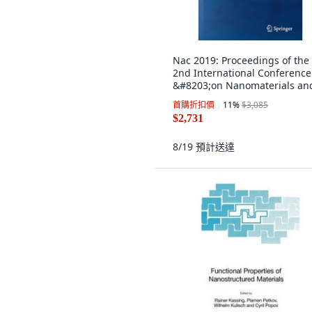
Nac 2019: Proceedings of the
2nd International Conference
&#8203;on Nanomaterials an
&#8203;advance... 平裝版,
首購折扣價
11
%
$3,085
Springer, 英文
$2,731
8/19
預計送達