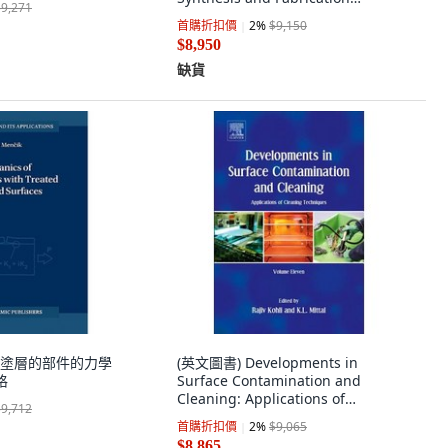
$9,271
(Volume Two) 精裝版, CRC Press,
首購折扣價
2
%
$9,150
英文
$8,950
缺貨
塗層的部件的力學
(英文圖書) Developments in
格
Surface Contamination and
Cleaning: Applications of
$9,712
Cleaning Techniques: Volu... 精裝
首購折扣價
2
%
$9,065
版, Elsevier, 英文
$8,865