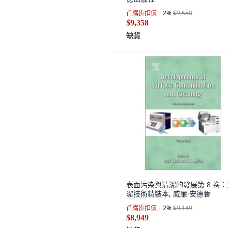
首購折扣價
2
%
$9,558
$9,358
缺貨
表面污染與清潔的發展第 8 卷：
潔技術精裝本, 威廉·安德魯
首購折扣價
2
%
$9,149
$8,949