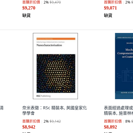
首購折扣價
2
%
$9,470
首購折扣價
2
%
$9,270
$9,071
缺貨
缺貨
清
奈米表徵：RSc 精裝本, 英國皇家化
表面經過處理或
學學會
精裝本, 施普林
首購折扣價
2
%
$9,142
首購折扣價
8
%
$8,942
$8,892