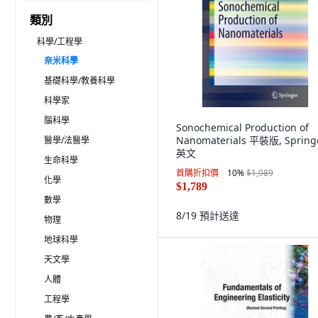
類別
科學/工程學
奈米科學
基礎科學/教養科學
科學家
腦科學
Sonochemical Production of
Nanomaterials 平裝版, Springe
醫學/法醫學
英文
生命科學
首購折扣價
10
%
$1,989
化學
$1,789
數學
8/19
預計送達
物理
地球科學
天文學
人體
工程學