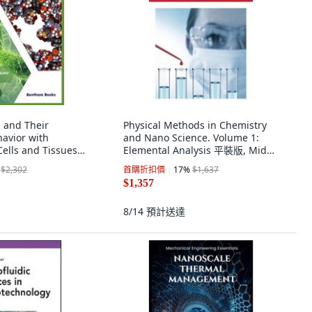
 and Their
Physical Methods in Chemistry
havior with
and Nano Science. Volume 1:
ells and Tissues
Elemental Analysis 平裝版, Midas
m Science
Green Innovations, Ltd, 英文
$2,302
首購折扣價
17
%
$1,637
英文
$1,357
8/14
預計送達