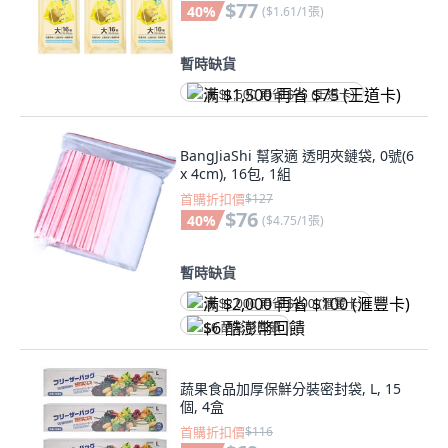
$77
40
%
(
$1.61/1張
)
暫時缺貨
满 $1,500 再省 $75 (王道卡)
BangJiaShi 幫家適 透明夾鏈袋, 0號(6
x 4cm), 16包, 1組
首購折扣價
$127
$76
40
%
(
$4.75/1張
)
暫時缺貨
满 $2,000 再省 $100 (滙豐卡)
$6 酷澎幣回饋
蔬果食品加厚保鮮分裝密封袋, L, 15
個, 4盒
首購折扣價
$116