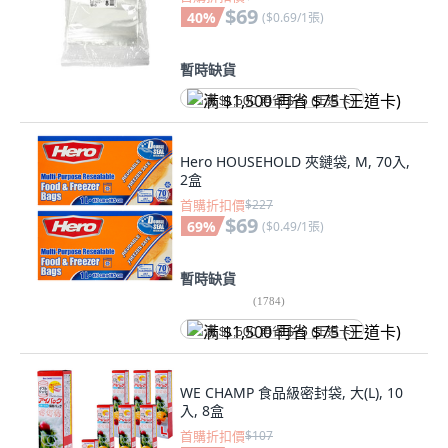
$69
40
%
(
$0.69/1張
)
暫時缺貨
满 $1,500 再省 $75 (王道卡)
Hero HOUSEHOLD 夾鏈袋, M, 70入,
2盒
首購折扣價
$227
$69
69
%
(
$0.49/1張
)
暫時缺貨
(
1784
)
满 $1,500 再省 $75 (王道卡)
WE CHAMP 食品級密封袋, 大(L), 10
入, 8盒
首購折扣價
$107