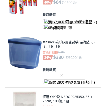
$64
40
%
(
$0.80/1張
)
暫時缺貨
满 $2,000 再省 $100 (滙豐卡)
$5 酷澎幣回饋
stasher 碗形矽膠密封袋 深海藍, 小
(S), 1個, 1個
首購折扣價
$580
$380
34
%
(
$380.00/1張
)
暫時缺貨
(
7
)
满 $1,500 再省 $75 (王道卡)
恆運 OPP袋 NBDOP025350, 35 x
25cm, 100個, 1包