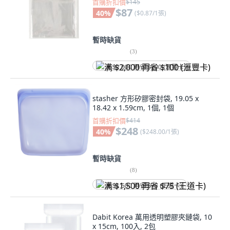
首購折扣價
$145
$87
40
%
(
$0.87/1張
)
暫時缺貨
(
3
)
满 $2,000 再省 $100 (滙豐卡)
stasher 方形矽膠密封袋, 19.05 x
18.42 x 1.59cm, 1個, 1個
首購折扣價
$414
$248
40
%
(
$248.00/1張
)
暫時缺貨
(
8
)
满 $1,500 再省 $75 (王道卡)
Dabit Korea 萬用透明塑膠夾鏈袋, 10
x 15cm, 100入, 2包