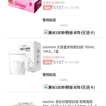
首購折扣價
$262
$157
40
%
(
$1.31/1張
)
暫時缺貨
(
1454
)
满 $1,500 再省 $75 (王道卡)
unimom 大容量食物密封袋 700ml,
100入, 1盒
首購折扣價
$246
$147
40
%
(
$1.47/1張
)
暫時缺貨
(
2628
)
满 $1,500 再省 $75 (王道卡)
stasher 長形矽膠密封袋 熱帶鳳梨
60g, 19.05 x 11.43 x 2.54cm, 1入, 1