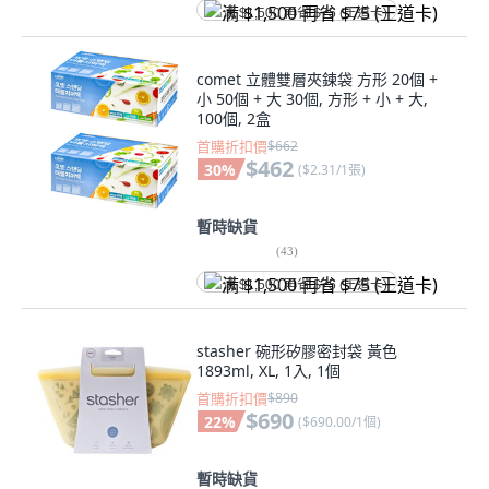
满 $1,500 再省 $75 (王道卡)
comet 立體雙層夾鍊袋 方形 20個 +
小 50個 + 大 30個, 方形 + 小 + 大,
100個, 2盒
首購折扣價
$662
$462
30
%
(
$2.31/1張
)
暫時缺貨
(
43
)
满 $1,500 再省 $75 (王道卡)
stasher 碗形矽膠密封袋 黃色
1893ml, XL, 1入, 1個
首購折扣價
$890
$690
22
%
(
$690.00/1個
)
暫時缺貨