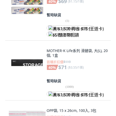
$69
40
%
(
$1.15/1張
)
暫時缺貨
(
1
)
满 $1,500 再省 $75 (王道卡)
$5 酷澎幣回饋
MOTHER-K Life系列 滑鏈袋, 大(L), 20
個, 1盒
首購折扣價
$119
$71
40
%
(
$3.55/1張
)
暫時缺貨
(
1000
)
满 $1,500 再省 $75 (王道卡)
OPP袋, 15 x 26cm, 100入, 3包