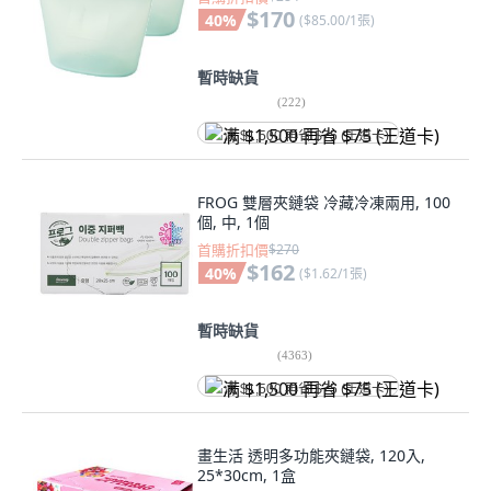
$170
40
%
(
$85.00/1張
)
暫時缺貨
(
222
)
满 $1,500 再省 $75 (王道卡)
FROG 雙層夾鏈袋 冷藏冷凍兩用, 100
個, 中, 1個
首購折扣價
$270
$162
40
%
(
$1.62/1張
)
暫時缺貨
(
4363
)
满 $1,500 再省 $75 (王道卡)
畫生活 透明多功能夾鏈袋, 120入,
25*30cm, 1盒