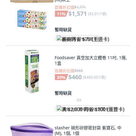
首購折扣價
$1,771
$1,571
11
%
(
$2.91/1張
)
暫時缺貨
最高再省 $79 (王道卡)
Foodsaver 真空加大立體卷 11吋, 1捲,
1盒
首購折扣價
$660
$460
30
%
(
$460.00/1張
)
暫時缺貨
(
1
)
满 $2,000 再省 $100 (滙豐卡)
stasher 碗形矽膠密封袋 紫寶石, 中
(M), 1個, 1個