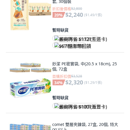
套, 30個裝
折扣後價格
$2,800
$2,240
20
%
(
$1.49/1張
)
暫時缺貨
最高再省 $112 (王道卡)
$67 酷澎幣回饋
妙潔 PE密實袋, 中(20.5 x 18cm), 25
個, 72盒
首購折扣價
$3,528
$2,320
34
%
(
$1.29/1張
)
暫時缺貨
最高再省 $100 (滙豐卡)
comet 雙層夾鍊袋, 27盒, 20個, 特大
(XL)以上