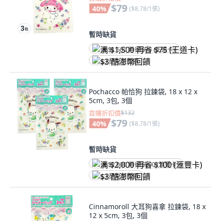
$79
40
%
(
$8.78/1張
)
暫時缺貨
满 $1,500 再省 $75 (王道卡)
$3 酷澎幣回饋
Pochacco 帕恰狗 拉鍊袋, 18 x 12 x
5cm, 3包, 3個
首購折扣價
$132
$79
40
%
(
$8.78/1張
)
暫時缺貨
满 $2,000 再省 $100 (滙豐卡)
$3 酷澎幣回饋
Cinnamoroll 大耳狗喜拿 拉鍊袋, 18 x
12 x 5cm, 3包, 3個