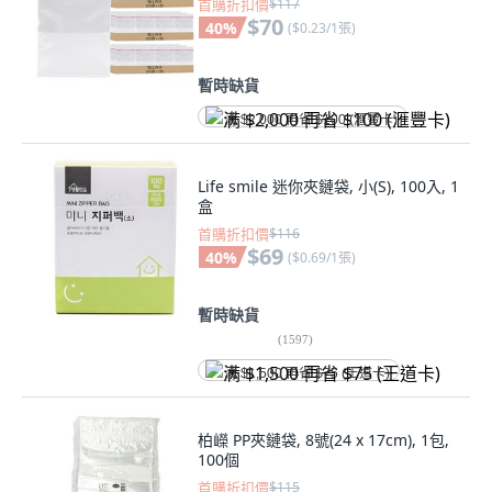
首購折扣價
$117
$70
40
%
(
$0.23/1張
)
暫時缺貨
满 $2,000 再省 $100 (滙豐卡)
Life smile 迷你夾鏈袋, 小(S), 100入, 1
盒
首購折扣價
$116
$69
40
%
(
$0.69/1張
)
暫時缺貨
(
1597
)
满 $1,500 再省 $75 (王道卡)
柏嶸 PP夾鏈袋, 8號(24 x 17cm), 1包,
100個
首購折扣價
$115