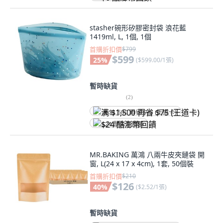
stasher碗形矽膠密封袋 浪花藍
1419ml, L, 1個, 1個
首購折扣價
$799
$599
25
%
(
$599.00/1張
)
暫時缺貨
(
2
)
满 $1,500 再省 $75 (王道卡)
$24 酷澎幣回饋
MR.BAKING 萬鴻 八兩牛皮夾鏈袋 開
窗, L(24 x 17 x 4cm), 1套, 50個裝
首購折扣價
$210
$126
40
%
(
$2.52/1張
)
暫時缺貨