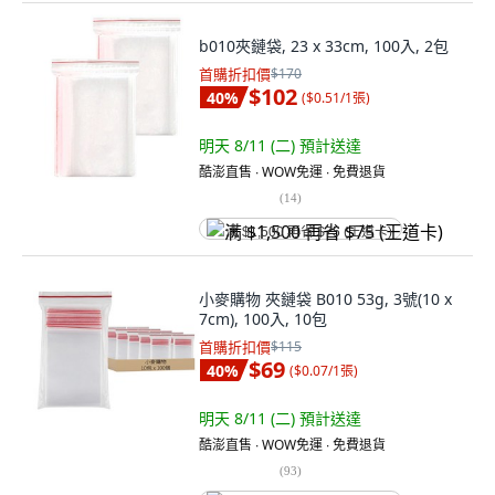
b010夾鏈袋, 23 x 33cm, 100入, 2包
首購折扣價
$170
$102
40
%
(
$0.51/1張
)
明天 8/11 (二)
預計送達
酷澎直售 ∙ WOW免運 ∙ 免費退貨
(
14
)
满 $1,500 再省 $75 (王道卡)
小麥購物 夾鏈袋 B010 53g, 3號(10 x
7cm), 100入, 10包
首購折扣價
$115
$69
40
%
(
$0.07/1張
)
明天 8/11 (二)
預計送達
酷澎直售 ∙ WOW免運 ∙ 免費退貨
(
93
)