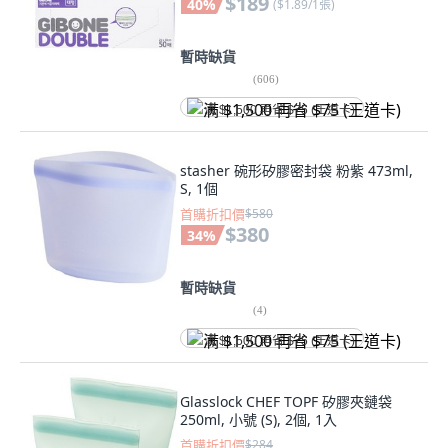
$189
40
%
(
$1.89/1張
)
暫時缺貨
(
606
)
满 $1,500 再省 $75 (王道卡)
stasher 碗形矽膠密封袋 粉紫 473ml,
S, 1個
首購折扣價
$580
$380
34
%
暫時缺貨
(
4
)
满 $1,500 再省 $75 (王道卡)
Glasslock CHEF TOPF 矽膠夾鏈袋
250ml, 小號 (S), 2個, 1入
首購折扣價
$284