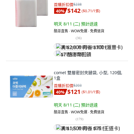
首購折扣價
$238
$142
40
%
(
$0.71/1張
)
明天 8/11 (二)
預計送達
酷澎直售 ∙ WOW免運 ∙ 免費退貨
(
36
)
满 $2,000 再省 $100 (滙豐卡)
$7 酷澎幣回饋
comet 雙層密封夾鏈袋, 小型, 120個,
1盒
首購折扣價
$203
$121
40
%
(
$1.01/1張
)
明天 8/11 (二)
預計送達
酷澎直售 ∙ WOW免運 ∙ 免費退貨
(
179
)
满 $1,500 再省 $75 (王道卡)