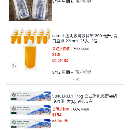
8/14 星期五
預計送達
comet 透明吸嘴飲料袋 200 毫升, 開
口直徑 22mm, 25入, 2個
首購折扣價
79
%
$606
$126
(
$2.52/1張
)
8/12 星期三
預計送達
(
64
)
SINCERELY Frog 立式滑軌夾鏈袋組
冷凍用, 大(L), 9枚, 3盒
首購折扣價
66
%
$458
$154
(
$5.70/1張
)