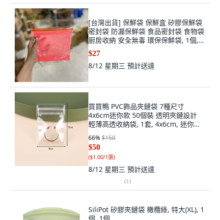
[台灣出貨] 保鮮袋 保鮮盒 矽膠保鮮袋
密封袋 防漏保鮮袋 食品密封袋 食物袋
廚房收納 安全無毒 環保保鮮袋, 1個,
矽膠保鮮袋--500ml 紅色
$27
8/12 星期三
預計送達
買買鴨 PVC飾品夾鏈袋 7種尺寸
4x6cm迷你款 50個裝 透明夾鏈設計
輕薄高透收納袋, 1套, 4x6cm, 迷你
(XS)
66
%
$150
$50
(
$1.00/1張
)
8/12 星期三
預計送達
(
1
)
SiliPot 矽膠夾鏈袋 橄欖綠, 特大(XL), 1
個, 1個