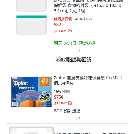
保鮮袋 食物密封袋, 小(15.3 x 10.5 x
5.1cm), 2入, 1組
首購折扣價
40
%
$138
$82
(
$41.00/1張
)
明天 8/9 (日)
預計送達
(
3
)
$7 酷澎幣回饋
Ziploc 雙層夾鏈冷凍保鮮袋 中 (M), 1
個, 54個裝
16
%
$899
$750
(
$13.89/1張
)
8/15
預計送達
(
4
)