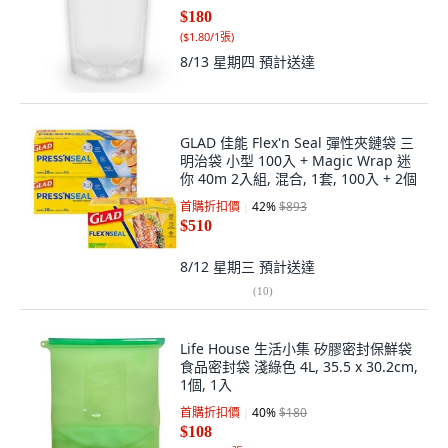
$180
(
$1.80/1張
)
8/13 星期四
預計送達
GLAD 佳能 Flex'n Seal 彈性夾鏈袋 三
明治袋 小型 100入 + Magic Wrap 迷
你 40m 2入組, 混合, 1套, 100入 + 2個
首購折扣價
42
%
$893
$510
8/12 星期三
預計送達
(
10
)
Life House 生活小集 矽膠密封保鮮袋
食品密封袋 淺綠色 4L, 35.5 x 30.2cm,
1個, 1入
首購折扣價
40
%
$180
$108