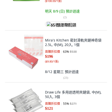
(
$108.00/1張
)
明天 8/9 (日)
預計送達
(
2
)
$5 酷澎幣回饋
Mira's Kitchen 密封滑軌夾鏈神奇袋
2.5L, 中(M), 20入, 1個
首購折扣價
63
%
$538
$196
(
$9.80/1張
)
8/12 星期三
預計送達
(
23
)
Draw Life 多用途透明夾鏈袋, 中(M),
50入, 3個
首購折扣價
55
%
$271
$121