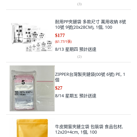
(
3
)
耐用PP夾鏈袋 多款尺寸 萬用收納 8號
10號 9號(20x28CM), 1個, 100
$177
(
$1.77/1張
)
8/13 星期四
預計送達
(
2
)
ZIPPER台灣製夾鏈袋(00號 6號) PE, 1
個
$27
8/14 星期五
預計送達
牛皮開窗夾鏈立袋 包裝袋 食品包材,
12x20+4cm, 1個, 100