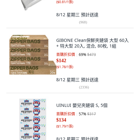
(
$0.81/1張
)
8/12 星期三
預計送達
(
968
)
GIBONE Clean保鮮夾鏈袋 大型 60入
+ 特大型 20入, 混合, 80枚, 1組
首購折扣價
69
%
$473
$142
(
$1.78/1張
)
8/12 星期三
預計送達
(
2336
)
UINLUI 嬰兒夾鏈袋 S, 5個
首購折扣價
57
%
$317
$134
(
$1.79/1張
)
8/12 星期三
預計送達