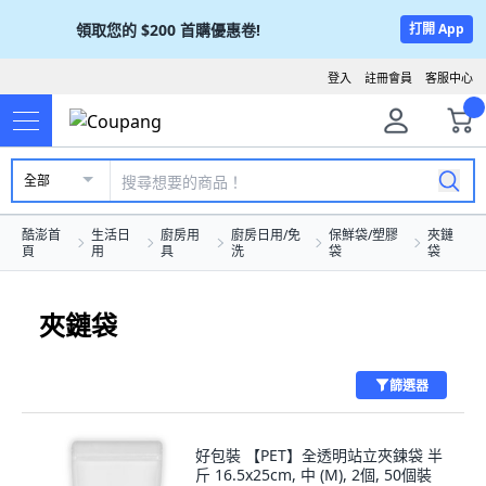
領取您的
$200
首購優惠卷!
打開 App
登入
註冊會員
客服中心
全部
酷澎首
生活日
廚房用
廚房日用/免
保鮮袋/塑膠
夾鏈
頁
用
具
洗
袋
袋
夾鏈袋
篩選器
好包裝 【PET】全透明站立夾鍊袋 半
斤 16.5x25cm, 中 (M), 2個, 50個裝