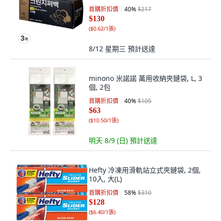
首購折扣價
40
%
$217
$130
(
$0.62/1張
)
8/12 星期三
預計送達
minono 米諾諾 萬用收納夾鏈袋, L, 3
個, 2包
首購折扣價
40
%
$105
$63
(
$10.50/1張
)
明天 8/9 (日)
預計送達
Hefty 冷凍用滑軌站立式夾鏈袋, 2個,
10入, 大(L)
首購折扣價
58
%
$310
$128
(
$6.40/1張
)