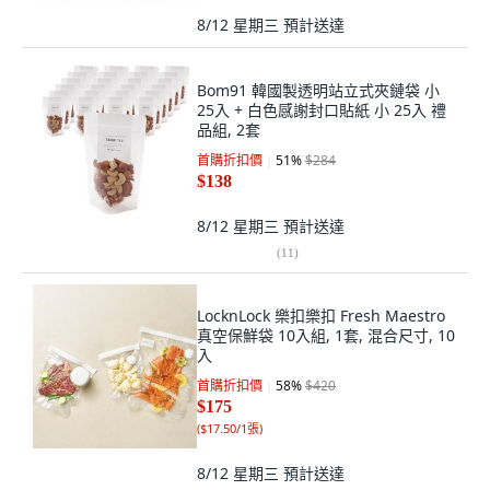
8/12 星期三
預計送達
Bom91 韓國製透明站立式夾鏈袋 小
25入 + 白色感謝封口貼紙 小 25入 禮
品組, 2套
首購折扣價
51
%
$284
$138
8/12 星期三
預計送達
(
11
)
LocknLock 樂扣樂扣 Fresh Maestro
真空保鮮袋 10入組, 1套, 混合尺寸, 10
入
首購折扣價
58
%
$420
$175
(
$17.50/1張
)
8/12 星期三
預計送達