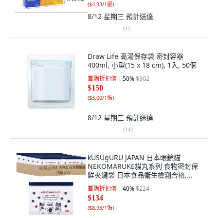
(
$4.33/1張
)
8/12 星期三
預計送達
(
1
)
Draw Life 高湯保存袋 密封容器
400ml, 小型(15 x 18 cm), 1入, 50個
首購折扣價
50
%
$302
$150
(
$3.00/1張
)
8/12 星期三
預計送達
(
14
)
kUSUgURU JAPAN 日本眼鏡貓
NEKOMARUKE貓丸系列 食物密封保
鮮夾鏈袋 日本食品衛生檢測合格,
SS(20 × 15 x 4cm), 15個, 1組
首購折扣價
40
%
$224
$134
(
$8.93/1張
)