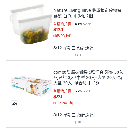
Nature Living lilive 雙重鎖定矽膠保
鮮袋 白色, 中(M), 2個
首購折扣價
40
%
$228
$136
(
$68.00/1張
)
8/12 星期三
預計送達
(
31
)
comet 雙層夾鏈袋 5種混合 迷你 30入
+小型 20入+中型 20入+大型 20入+特
大型 20入, 混合尺寸, 2組
首購折扣價
55
%
$516
$231
(
$115.50/1張
)
8/12 星期三
預計送達
(
1018
)