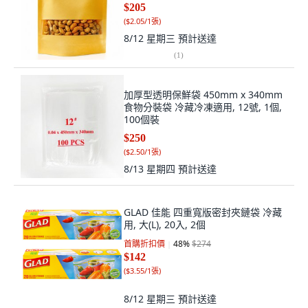
$205
(
$2.05/1張
)
8/12 星期三
預計送達
(
1
)
加厚型透明保鮮袋 450mm x 340mm
食物分裝袋 冷藏冷凍適用, 12號, 1個,
100個裝
$250
(
$2.50/1張
)
8/13 星期四
預計送達
GLAD 佳能 四重寬版密封夾鏈袋 冷藏
用, 大(L), 20入, 2個
首購折扣價
48
%
$274
$142
(
$3.55/1張
)
8/12 星期三
預計送達