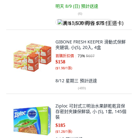
明天 8/9 (日)
預計送達
(
6
)
满 $1,500 再省 $75 (王道卡)
GIBONE FRESH KEEPER 滑動式保鮮
夾鏈袋, 小(S), 20入, 4盒
首購折扣價
73
%
$607
$158
(
$1.98/1張
)
8/12 星期三
預計送達
(
489
)
Ziploc 可封式三明治水果餅乾乾貨保
存密封夾鍊保鮮袋, 小 (S), 1套, 145個
裝
$185
(
$1.28/1張
)