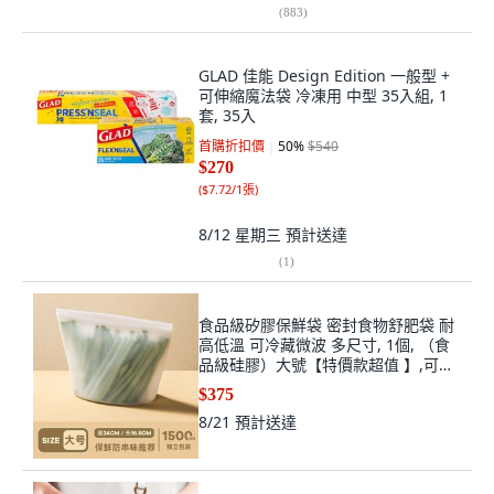
(
883
)
GLAD 佳能 Design Edition 一般型 +
可伸縮魔法袋 冷凍用 中型 35入組, 1
套, 35入
首購折扣價
50
%
$540
$270
(
$7.72/1張
)
8/12 星期三
預計送達
(
1
)
食品級矽膠保鮮袋 密封食物舒肥袋 耐
高低溫 可冷藏微波 多尺寸, 1個, （食
品級硅膠）大號【特價款超值 】,可冷
藏/可微波爐
$375
8/21
預計送達