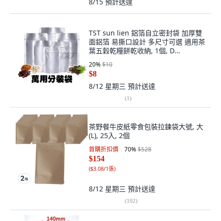
8/15
預計送達
TST sun lien 鋁箔自立密封袋 加厚雙
面鋁箔 易撕口設計 多尺寸可選 適用茶
葉五穀乾糧餅乾收納, 1個, D
(15x22cm) 單入
20
%
$10
$8
8/12 星期三
預計送達
(
1
)
茶野餐牛皮紙零食包裝拉鍊袋大號, 大
(L), 25入, 2個
首購折扣價
70
%
$528
$154
(
$3.08/1張
)
8/12 星期三
預計送達
(
102
)