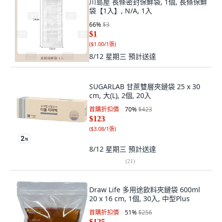
川島屋 長條密封保鮮袋, 1個, 長條保鮮
袋【1入】, N/A, 1入
66
%
$3
$1
(
$1.00/1張
)
8/12 星期三
預計送達
SUGARLAB 甘蔗雙層夾鏈袋 25 x 30
cm, 大(L), 2個, 20入
首購折扣價
70
%
$423
$123
(
$3.08/1張
)
8/12 星期三
預計送達
(
21
)
Draw Life 多用途飲料夾鏈袋 600ml
20 x 16 cm, 1個, 30入, 中型Plus
首購折扣價
51
%
$256
$125