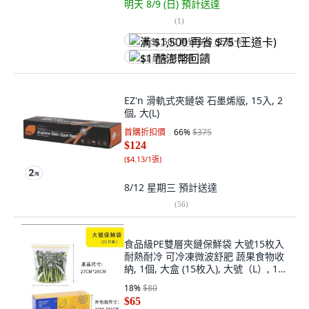
明天 8/9 (日)
預計送達
(
1
)
满 $1,500 再省 $75 (王道卡)
$1 酷澎幣回饋
EZ'n 滑軌式夾鏈袋 石墨烯版, 15入, 2
個, 大(L)
首購折扣價
66
%
$375
$124
(
$4.13/1張
)
8/12 星期三
預計送達
(
56
)
食品級PE雙層夾鏈保鮮袋 大號15枚入
耐熱耐冷 可冷凍微波舒肥 蔬果食物收
納, 1個, 大盒 (15枚入), 大號（L）, 15
個裝
18
%
$80
$65