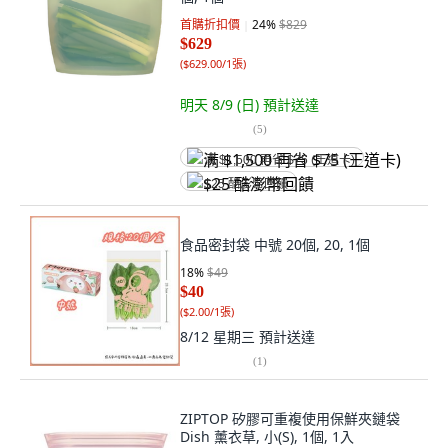
首購折扣價
24
%
$829
$629
(
$629.00/1張
)
明天 8/9 (日)
預計送達
(
5
)
满 $1,500 再省 $75 (王道卡)
$25 酷澎幣回饋
食品密封袋 中號 20個, 20, 1個
18
%
$49
$40
(
$2.00/1張
)
8/12 星期三
預計送達
(
1
)
ZIPTOP 矽膠可重複使用保鮮夾鏈袋
Dish 薰衣草, 小(S), 1個, 1入