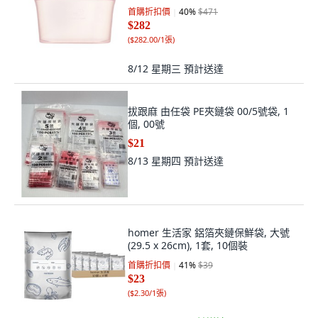
首購折扣價
40
%
$471
$282
(
$282.00/1張
)
8/12 星期三
預計送達
拔跟麻 由任袋 PE夾鏈袋 00/5號袋, 1
個, 00號
$21
8/13 星期四
預計送達
homer 生活家 鋁箔夾鏈保鮮袋, 大號
(29.5 x 26cm), 1套, 10個裝
首購折扣價
41
%
$39
$23
(
$2.30/1張
)