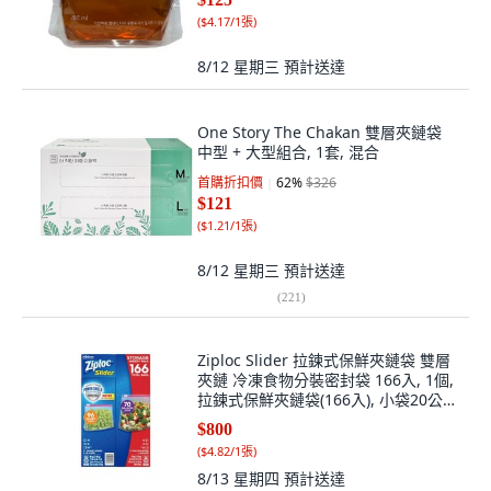
(
$4.17/1張
)
8/12 星期三
預計送達
One Story The Chakan 雙層夾鏈袋
中型 + 大型組合, 1套, 混合
首購折扣價
62
%
$326
$121
(
$1.21/1張
)
8/12 星期三
預計送達
(
221
)
Ziploc Slider 拉鍊式保鮮夾鏈袋 雙層
夾鏈 冷凍食物分裝密封袋 166入, 1個,
拉鍊式保鮮夾鏈袋(166入), 小袋20公分
X 14.9公分 X 4.7公分，大袋26.8公分
$800
X 24.1公分 X 6.6公分, 166
(
$4.82/1張
)
8/13 星期四
預計送達