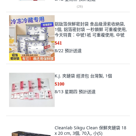
(
26
)
鋁鈦箔保鮮密封袋 食品級滑索收納袋,
1個, 鋁箔密封袋 一秒鎖鮮 可重複使用,
今天特賣：中號1衹 可重複使用, 中號
$41
8/22
預計送達
K.J. 夾鏈袋 經濟包 台灣製, 1個
$100
8/13 星期四
預計送達
Cleanlab Sikgu Clean 保鮮夾鏈袋 18
x 20 cm, 3個, 70入, 小(S)