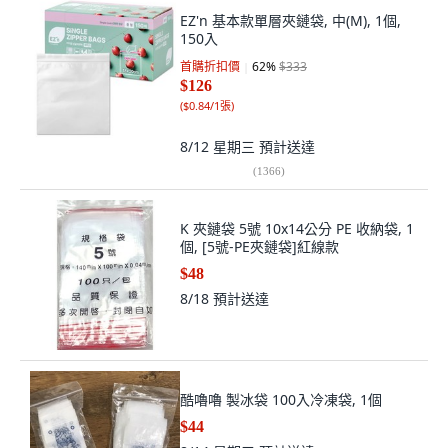
EZ'n 基本款單層夾鏈袋, 中(M), 1個,
150入
首購折扣價
62
%
$333
$126
(
$0.84/1張
)
8/12 星期三
預計送達
(
1366
)
K 夾鏈袋 5號 10x14公分 PE 收納袋, 1
個, [5號-PE夾鏈袋]紅線款
$48
8/18
預計送達
酷嚕嚕 製冰袋 100入冷凍袋, 1個
$44