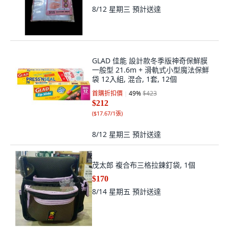
8/12 星期三
預計送達
GLAD 佳能 設計款冬季版神奇保鮮膜
一般型 21.6m + 滑軌式小型魔法保鮮
袋 12入組, 混合, 1套, 12個
首購折扣價
49
%
$423
$212
(
$17.67/1張
)
8/12 星期三
預計送達
茂太郎 複合布三格拉鍊釘袋, 1個
$170
8/14 星期五
預計送達