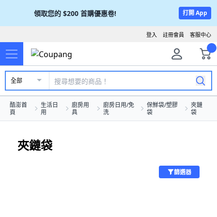
領取您的
$200
首購優惠卷!
打開 App
登入
註冊會員
客服中心
全部
酷澎首
生活日
廚房用
廚房日用/免
保鮮袋/塑膠
夾鏈
頁
用
具
洗
袋
袋
夾鏈袋
篩選器