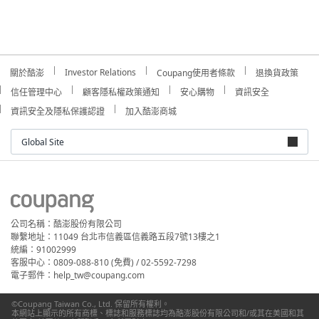
Investor Relations
關於酷澎
Coupang使用者條款
退換貨政策
信任管理中心
顧客隱私權政策通知
安心購物
資訊安全
資訊安全及隱私保護認證
加入酷澎商城
Global Site
公司名稱：酷澎股份有限公司
聯繫地址：11049 台北市信義區信義路五段7號13樓之1
統編：91002999
客服中心：0809-088-810 (免費) / 02-5592-7298
電子郵件：help_tw@coupang.com
©Coupang Taiwan Co., Ltd. 保留所有權利。
本網站上顯示的所有商標、標誌和服務標誌均為酷澎股份有限公司和/或其在美國和其