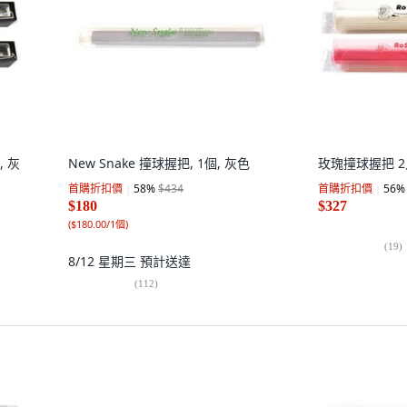
, 灰
New Snake 撞球握把, 1個, 灰色
玫瑰撞球握把 2入
首購折扣價
58
%
$434
首購折扣價
56
%
$180
$327
(
$180.00/1個
)
(
19
)
8/12 星期三
預計送達
(
112
)