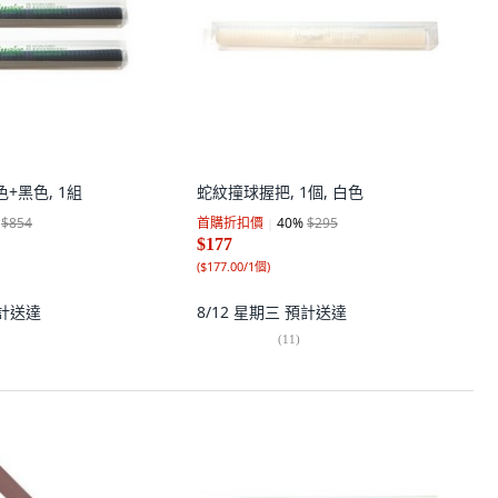
+黑色, 1組
蛇紋撞球握把, 1個, 白色
$854
首購折扣價
40
%
$295
$177
(
$177.00/1個
)
計送達
8/12 星期三
預計送達
(
11
)