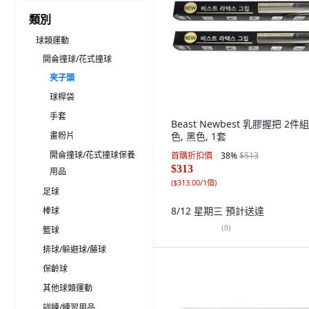
類別
球類運動
開侖撞球/花式撞球
夾子頭
球桿袋
手套
Beast Newbest 乳膠握把 2件組
畫粉片
色, 黑色, 1套
開侖撞球/花式撞球保養
首購折扣價
38
%
$513
$313
用品
(
$313.00/1個
)
足球
8/12 星期三
預計送達
棒球
(
8
)
籃球
排球/躲避球/藤球
保齡球
其他球類運動
訓練/練習用品