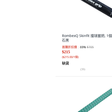
RombexQ Skinfit 撞球握把, 1個
石黑
首購折扣價
69
%
$705
$215
(
$215.00/1個
)
缺貨
(
39
)