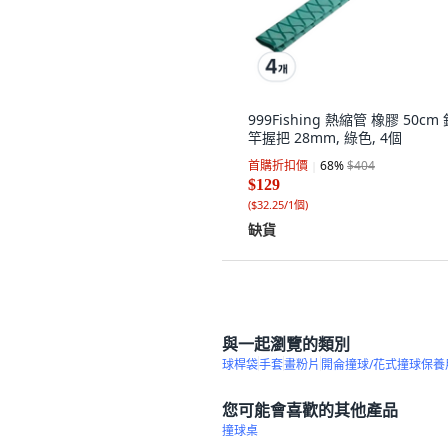
999Fishing 熱縮管 橡膠 50cm
竿握把 28mm, 綠色, 4個
首購折扣價
68
%
$404
$129
(
$32.25/1個
)
缺貨
與一起瀏覽的類別
球桿袋
手套
畫粉片
開侖撞球/花式撞球保養
您可能會喜歡的其他產品
撞球桌