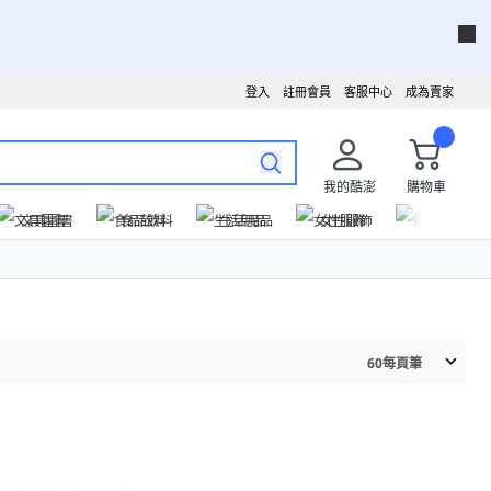
登入
註冊會員
客服中心
成為賣家
我的酷澎
購物車
文具圖書
食品飲料
生活用品
女性服飾
運動戶外
60
每頁筆