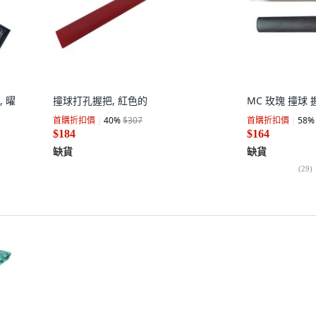
, 曜
撞球打孔握把, 紅色的
MC 玫瑰 撞球 
首購折扣價
40
%
$307
首購折扣價
58
%
$184
$164
缺貨
缺貨
(
29
)