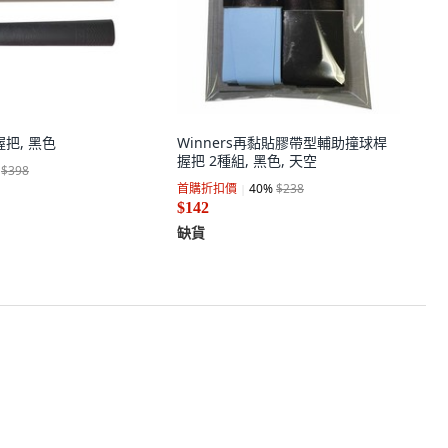
握把, 黑色
Winners再黏貼膠帶型輔助撞球桿
握把 2種組, 黑色, 天空
$398
首購折扣價
40
%
$238
$142
缺貨