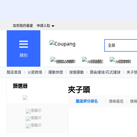
加到我的最愛
申請入駐
全部
類別
爸氣父親節
火箭速配
火箭跨境
酷澎首頁
火箭跨境
運動休閒
球類運動
開侖撞球/花式撞球
夾子
篩選器
夾子頭
酷澎評分排名
價格最低
價
僅顯示
僅顯示
僅顯示