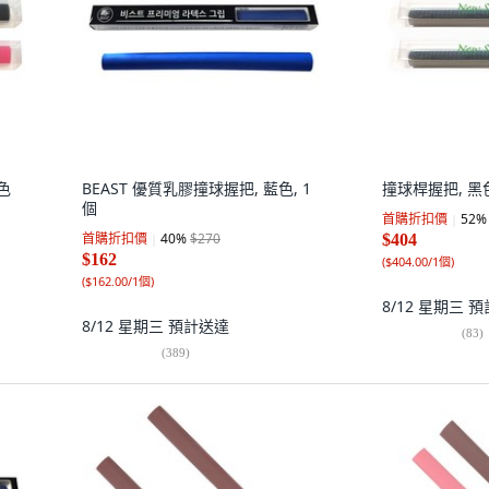
色
BEAST 優質乳膠撞球握把, 藍色, 1
撞球桿握把, 黑色
個
首購折扣價
52
%
首購折扣價
40
%
$270
$404
$162
(
$404.00/1個
)
(
$162.00/1個
)
8/12 星期三
預
8/12 星期三
預計送達
(
83
)
(
389
)