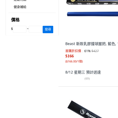
健身補給
價格
$
~
搜尋
Beast 新款乳膠撞球握把, 藍色, 
首購折扣價
61
%
$427
$166
(
$166.00/1個
)
8/12 星期三
預計送達
(
69
)