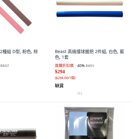
2種組 D型, 粉色, 棕
Beast 高級撞球握把 2件組, 白色, 藍
色, 1套
$837
首購折扣價
40
%
$491
$294
(
$294.00/1個
)
缺貨
(
1
)