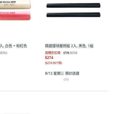
, 白色 + 粉紅色
精選撞球握把組 2入, 黑色, 1組
$751
首購折扣價
65
%
$793
$274
(
$274.00/1個
)
8/12 星期三
預計送達
(
35
)