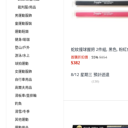
裁判服/用品
男運動服飾
童運動服裝
運動鞋類
健身/瑜珈
登山/戶外
蛇紋撞球握把 2件組, 黑色, 粉紅
游泳/水上
首購折扣價
55
%
$854
$382
球拍運動
女運動服飾
8/12 星期三
預計送達
自行車用品
(
130
)
高爾夫用品
滑板車/直排輪
釣魚
滑雪/冬季
其他運動
運動用品