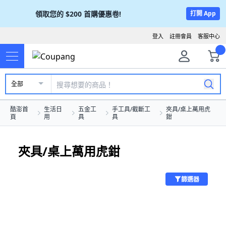
領取您的
$200
首購優惠卷!
打開 App
登入
註冊會員
客服中心
全部
酷澎首
生活日
五金工
手工具/截斷工
夾具/桌上萬用虎
頁
用
具
具
鉗
夾具/桌上萬用虎鉗
篩選器