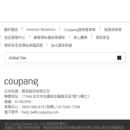
Investor Relations
關於酷澎
Coupang使用者條款
退換貨政策
信任管理中心
顧客隱私權政策通知
安心購物
資訊安全
資訊安全及隱私保護認證
加入酷澎商城
Global Site
公司名稱：酷澎股份有限公司
聯繫地址：11049 台北市信義區信義路五段7號13樓之1
統編：91002999
客服中心：0809-088-810 (免費) / 02-5592-7298
電子郵件：help_tw@coupang.com
©Coupang Taiwan Co., Ltd. 保留所有權利。
本網站上顯示的所有商標、標誌和服務標誌均為酷澎股份有限公司和/或其在美國和其