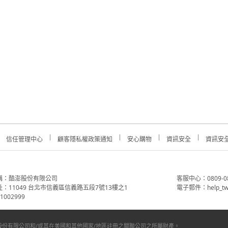
信任管理中心
顧客隱私權政策通知
安心購物
資訊安全
資訊安
稱：酷澎股份有限公司
客服中心：0809-088-
：11049 台北市信義區信義路五段7號13樓之1
電子郵件：help_tw
002999
份有限公司和/或其在美國和其他國家/地區註冊之關聯公司之所屬財產。