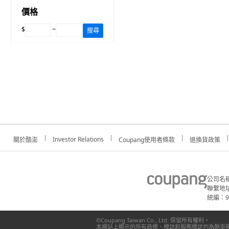
價格
$
~
搜尋
Investor Relations
關於酷澎
Coupang使用者條款
退換貨政策
公司名
聯繫地址
統編：91
©Coupang Taiwan Co., Ltd. 保留所有權利。
本網站上顯示的所有商標、標誌和服務標誌均為酷澎股