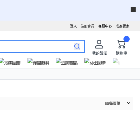
登入
註冊會員
客服中心
成為賣家
我的酷澎
購物車
文具圖書
食品飲料
生活用品
女性服飾
運動戶外
60
每頁筆