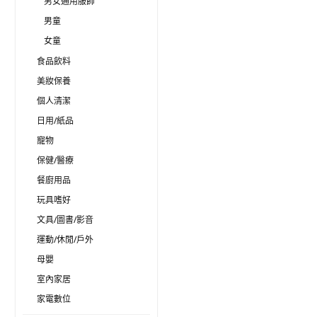
男女通用服飾
男童
女童
食品飲料
美妝保養
個人清潔
日用/紙品
寵物
保健/醫療
餐廚用品
玩具嗜好
文具/圖書/影音
運動/休閒/戶外
母嬰
室內家居
家電數位