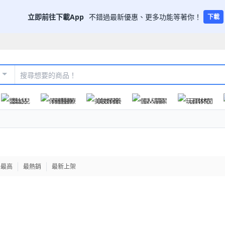
立即前往下載App
不錯過最新優惠、更多功能等著你！
下載
嬰幼兒
保健醫療
美妝保養
個人清潔
玩具休閒
格最高
最熱銷
最新上架