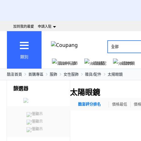
加到我的最愛
申請入駐
全部
類別
澎派中元節
火箭速配
火箭跨境
酷澎首頁
首購專區
服飾
女性服飾
雜貨/配件
太陽眼鏡
篩選器
太陽眼鏡
酷澎評分排名
價格最低
價
僅顯示
僅顯示
僅顯示