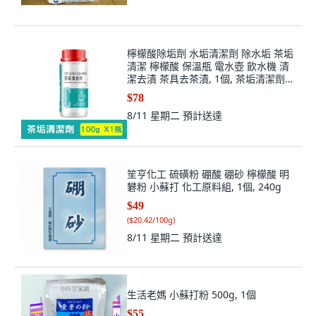
檸檬酸除垢劑 水垢清潔劑 除水垢 茶垢
清潔 檸檬酸 保溫瓶 電水壺 飲水機 清
潔去漬 茶具去茶漬, 1個, 茶垢清潔劑
【100g】
$78
8/11 星期二
預計送達
笙亨化工 硫磺粉 硼酸 硼砂 檸檬酸 明
礬粉 小蘇打 化工原料組, 1個, 240g
$49
(
$20.42/100g
)
8/11 星期二
預計送達
生活老媽 小蘇打粉 500g, 1個
$55