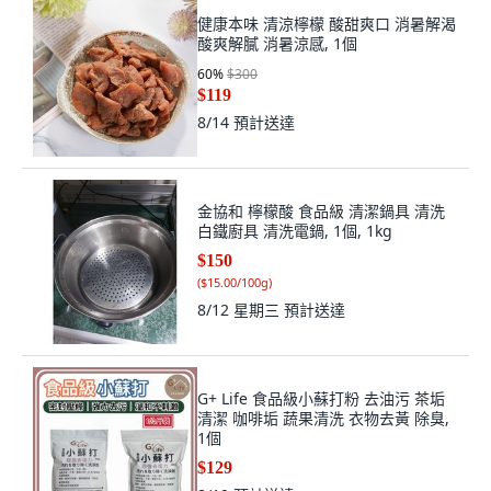
健康本味 清涼檸檬 酸甜爽口 消暑解渴
酸爽解膩 消暑涼感, 1個
60
%
$300
$119
8/14
預計送達
金協和 檸檬酸 食品級 清潔鍋具 清洗
白鐵廚具 清洗電鍋, 1個, 1kg
$150
(
$15.00/100g
)
8/12 星期三
預計送達
G+ Life 食品級小蘇打粉 去油污 茶垢
清潔 咖啡垢 蔬果清洗 衣物去黃 除臭,
1個
$129