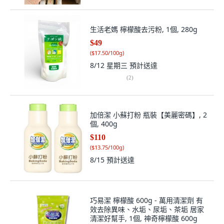
生活老媽 檸檬酸去污粉, 1個, 280g
$49
(
$17.50/100g
)
8/12 星期三
預計送達
(
2
)
加倍潔 小蘇打粉 瓶裝【美麗密碼】, 2
個, 400g
$110
(
$13.75/100g
)
8/15
預計送達
巧易潔 檸檬酸 600g - 萬用清潔劑 有
效去除異味、水垢、尿垢、茶垢 居家
清潔好幫手, 1個, 神奇檸檬酸 600g