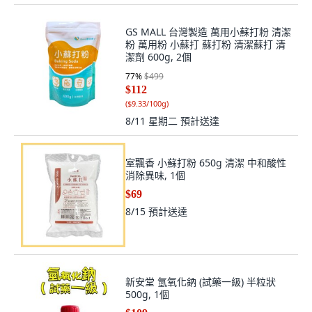
GS MALL 台灣製造 萬用小蘇打粉 清潔
粉 萬用粉 小蘇打 蘇打粉 清潔蘇打 清
潔劑 600g, 2個
77
%
$499
$112
(
$9.33/100g
)
8/11 星期二
預計送達
室飄香 小蘇打粉 650g 清潔 中和酸性
消除異味, 1個
$69
8/15
預計送達
新安堂 氫氧化鈉 (試藥一級) 半粒狀
500g, 1個