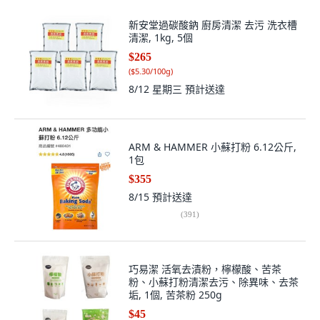
新安堂過碳酸鈉 廚房清潔 去污 洗衣槽
清潔, 1kg, 5個
$265
(
$5.30/100g
)
8/12 星期三
預計送達
ARM & HAMMER 小蘇打粉 6.12公斤,
1包
$355
8/15
預計送達
(
391
)
巧易潔 活氧去漬粉，檸檬酸、苦茶
粉、小蘇打粉清潔去污、除異味、去茶
垢, 1個, 苦茶粉 250g
$45