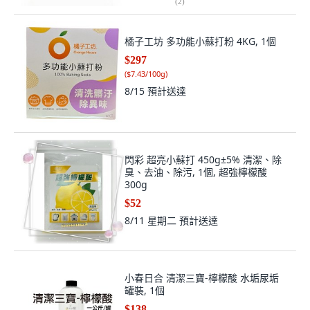
(
2
)
橘子工坊 多功能小蘇打粉 4KG, 1個
$297
(
$7.43/100g
)
8/15
預計送達
閃彩 超亮小蘇打 450g±5% 清潔、除
臭、去油、除污, 1個, 超強檸檬酸
300g
$52
8/11 星期二
預計送達
小春日合 清潔三寶-檸檬酸 水垢尿垢
罐裝, 1個
$138