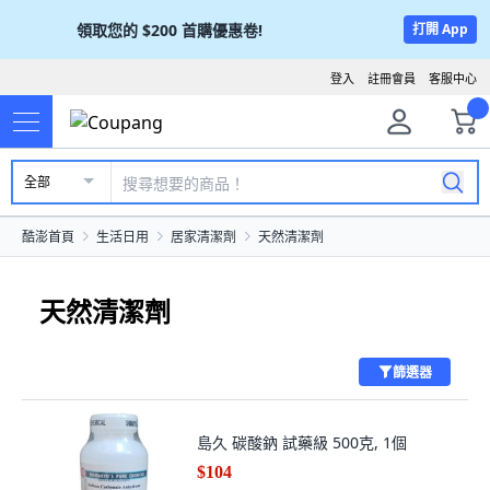
領取您的
$200
首購優惠卷!
打開 App
登入
註冊會員
客服中心
全部
酷澎首頁
生活日用
居家清潔劑
天然清潔劑
天然清潔劑
篩選器
島久 碳酸鈉 試藥級 500克, 1個
$104