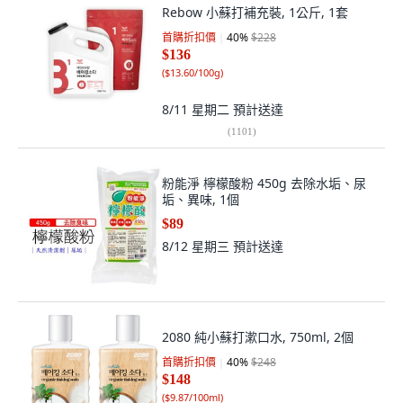
Rebow 小蘇打補充裝, 1公斤, 1套
首購折扣價
40
%
$228
$136
(
$13.60/100g
)
8/11 星期二
預計送達
(
1101
)
粉能淨 檸檬酸粉 450g 去除水垢、尿
垢、異味, 1個
$89
8/12 星期三
預計送達
2080 純小蘇打漱口水, 750ml, 2個
首購折扣價
40
%
$248
$148
(
$9.87/100ml
)