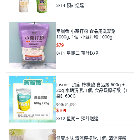
8/14
預計送達
室飄香 小蘇打粉 食品用洗潔劑
1000g, 1個, 小蘇打粉 1000g
$79
8/11 星期二
預計送達
Jason's 頂廚 檸檬酸 食品級 600g ±
20g 水垢清潔, 1個, 食品級檸檬酸【1
袋】600G
90
%
$1,090
$109
8/12 星期三
預計送達
健康本味 清涼檸檬飲, 1個, 清涼檸檬