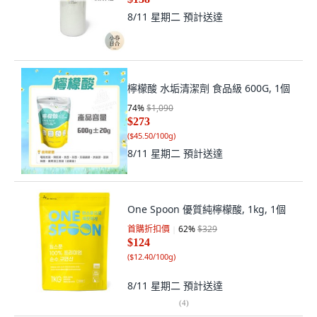
8/11 星期二
預計送達
檸檬酸 水垢清潔劑 食品級 600G, 1個
74
%
$1,090
$273
(
$45.50/100g
)
8/11 星期二
預計送達
One Spoon 優質純檸檬酸, 1kg, 1個
首購折扣價
62
%
$329
$124
(
$12.40/100g
)
8/11 星期二
預計送達
(
4
)