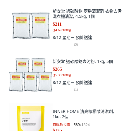
新安堂 過碳酸鈉 廚房清潔劑 衣物去污
洗衣槽清潔, 4.5kg, 1個
$211
(
$4.69/100g
)
8/12 星期三
預計送達
(
3
)
新安堂 過碳酸鈉去污粉, 1kg, 5個
$265
(
$5.30/100g
)
8/12 星期三
預計送達
(
1
)
INNER HOME 清爽檸檬酸清潔劑,
1kg, 2個
首購折扣價
58
%
$324
$135