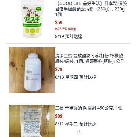
【GOOD LIFE 品好生活】日本製 淒腕
君倍半碳酸鈉去污粉（230g）, 230g,
1個
$59
(
$25.65/100g
)
8/19
預計送達
清潔三寶 過碳酸鈉 小蘇打粉 檸檬酸
瓶裝/袋裝, 1個, 過碳酸鈉(瓶裝)1公斤
$79
8/13 星期四
預計送達
三福 苯甲酸鈉 防腐劑 450公克, 1個
$89
8/11 星期二
預計送達
(
1
)