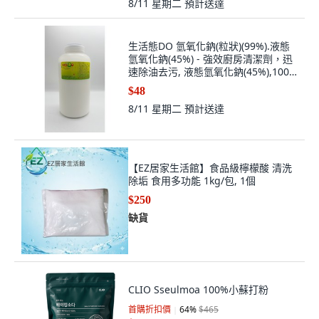
8/11 星期二
預計送達
生活態DO 氫氧化鈉(粒狀)(99%).液態
氫氧化鈉(45%) - 強效廚房清潔劑，迅
速除油去污, 液態氫氧化鈉(45%),1000
公克, 1個
$48
8/11 星期二
預計送達
【EZ居家生活館】食品級檸檬酸 清洗
除垢 食用多功能 1kg/包, 1個
$250
缺貨
CLIO Sseulmoa 100%小蘇打粉
首購折扣價
64
%
$465