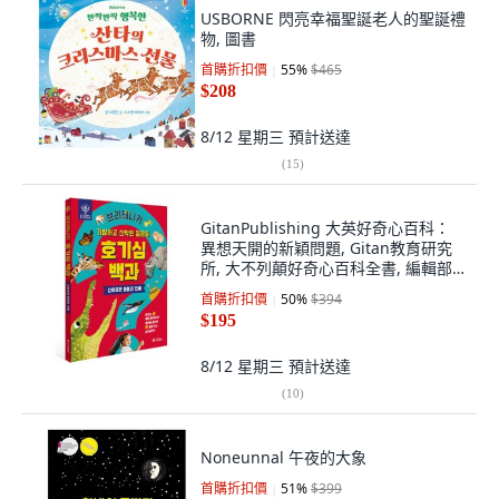
USBORNE 閃亮幸福聖誕老人的聖誕禮
物, 圖書
首購折扣價
55
%
$465
$208
8/12 星期三
預計送達
(
15
)
GitanPublishing 大英好奇心百科：
異想天開的新穎問題, Gitan教育研究
所, 大不列顛好奇心百科全書, 編輯部
著, 神秘的動物與人體
首購折扣價
50
%
$394
$195
8/12 星期三
預計送達
(
10
)
Noneunnal 午夜的大象
首購折扣價
51
%
$399