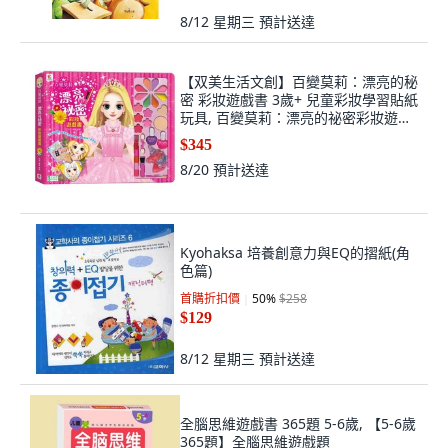
8/12 星期三
預計送達
【双美生活文創】百變莫莉：漂亮的秘
密 彩妝遊戲書 3歲+ 兒童彩妝學習貼紙
玩具, 百變莫莉：漂亮的祕密彩妝遊戲
書
$345
8/20
預計送達
Kyohaksa 培養創意力與EQ的摺紙(角
色篇)
首購折扣價
50
%
$258
$129
8/12 星期三
預計送達
全腦思維遊戲書 365題 5-6歲, 【5-6歲
365題】全腦思維遊戲題