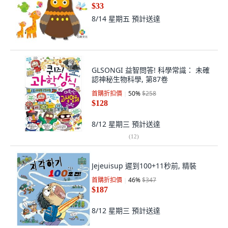
$33
8/14 星期五
預計送達
GLSONGI 益智問答! 科學常識： 未確
認神秘生物科學, 第87卷
首購折扣價
50
%
$258
$128
8/12 星期三
預計送達
(
12
)
Jejeuisup 遲到100+11秒前, 精裝
首購折扣價
46
%
$347
$187
8/12 星期三
預計送達