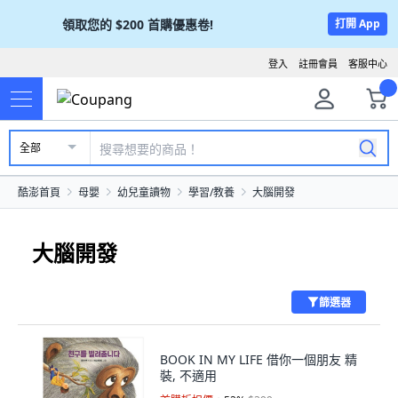
領取您的
$200
首購優惠卷!
打開 App
登入
註冊會員
客服中心
全部
酷澎首頁
母嬰
幼兒童讀物
學習/教養
大腦開發
大腦開發
篩選器
BOOK IN MY LIFE 借你一個朋友 精
裝, 不適用