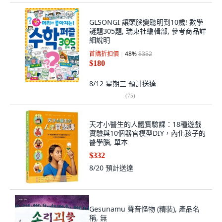
GLSONGI 讓頭腦變聰明到10歲! 數學
謎題305題, 瑞東社編輯部, 參考商品詳
細說明
首購折扣價
48
%
$352
$180
8/12 星期三
預計送達
(
75
)
天才小醫生的人體實驗課：18種遊戲
實驗與10個器官模型DIY，內化孩子的
醫學腦, 單本
$332
8/20
預計送達
Gesunamu 聲音怪物 (精裝), 產品名
稱, 無