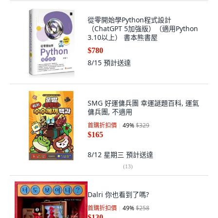
從零開始學Python程式設計
（ChatGPT 5加強版）（適用Python
3.10以上） 書本熊書屋
$780
8/15
預計送達
SMG 好運傭兵團 幸運謎題百科, 運氣
傭兵團, 不適用
首購折扣價
49
%
$329
$165
8/12 星期三
預計送達
(
13
)
Dalri 你也看到了嗎?
首購折扣價
49
%
$258
$130