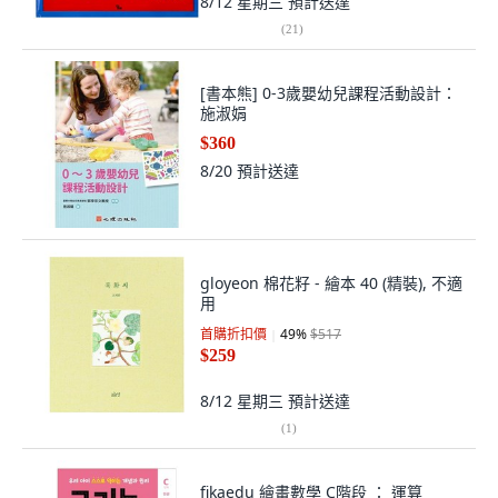
8/12 星期三
預計送達
(
21
)
[書本熊] 0-3歲嬰幼兒課程活動設計：
施淑娟
$360
8/20
預計送達
gloyeon 棉花籽 - 繪本 40 (精裝), 不適
用
首購折扣價
49
%
$517
$259
8/12 星期三
預計送達
(
1
)
fikaedu 繪畫數學 C階段 ： 運算