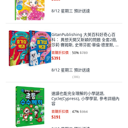
8/12 星期三
預計送達
GitanPublishing 大英百科好奇心百
科： 異想天開又新穎的問題 全套2冊,
莎莉·賽姆斯, 史蒂芬妮·華倫·德里默, 大
英百科好奇心百科 全2冊
首購折扣價
50
%
$789
$391
8/12 星期三
預計送達
(
386
)
速讀也能完全理解的小學謎語,
Cycle(Cypress), 小學學習, 參考詳細內
容
首購折扣價
47
%
$364
$191