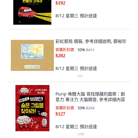
$192
8/12 星期三
預計送達
彩虹郵局 精裝, 參考詳細說明, 鄭裕珍
首購折扣價
50
%
$411
$202
8/12 星期三
預計送達
(
1
)
Purip 喚醒大腦 尋找隱藏的圖案：創
意力 專注力 大腦開發, 參考詳細內容
首購折扣價
50
%
$258
$127
8/12 星期三
預計送達
(
10
)