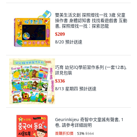
雙美生活文創 探照燈找一找 3歲 兒童
操作書 身體認知書 找找看遊戲書 互動
書, 探照燈找一找：探索恐龍
$209
8/20
預計送達
巧育 幼兒IQ學前習作系列 (一套12本),
詳見包裝
$336
8/13 星期四
預計送達
Geurinkijeu 奇智中文童謠有聲書, 1
卷, 請參考詳細說明
首購折扣價
53
%
$564