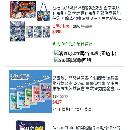
幼福 龍族戰鬥基礎挑戰練習 國字筆順
1~4級 + 數學計算1~4級 附龍族學習科
任袋 + 龍族召喚貼紙 3張 + 角色墊板
款式隨機, 練習本
首購折扣價
28
%
$1,258
$898
明天 8/9 (日)
預計送達
满 $1,500 再省 $75 (王道卡)
$32 酷澎幣回饋
兒童腦力開發益智書 全腦開發遊戲書
學前練習本 2-7歲 寶寶益智書 全腦思
維拓展訓練益智書 早敎智力開發書, 全
腦思維書全套【5本】
49
%
$832
$417
8/11 星期二
預計送達
DasanChild 解開謎題令人毛骨悚然的