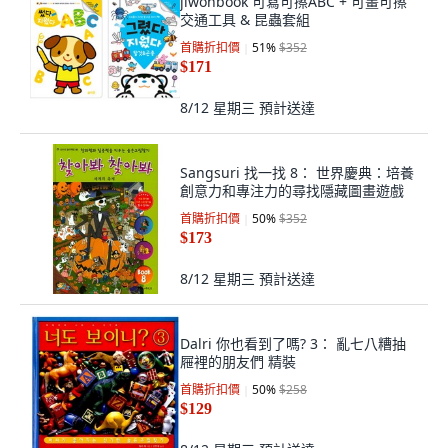
jiwonbook 可寫可擦ABC + 可畫可擦
交通工具 & 昆蟲套組
首購折扣價
51
%
$352
$171
8/12 星期三
預計送達
Sangsuri 找一找 8： 世界慶典：培養
創意力和專注力的尋找隱藏圖畫遊戲
首購折扣價
50
%
$352
$173
8/12 星期三
預計送達
Dalri 你也看到了嗎? 3： 亂七八糟抽
屜裡的朋友們 精裝
首購折扣價
50
%
$258
$129