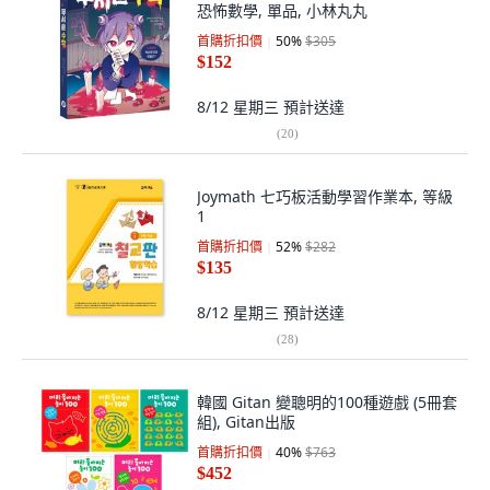
恐怖數學, 單品, 小林丸丸
首購折扣價
50
%
$305
$152
8/12 星期三
預計送達
(
20
)
Joymath 七巧板活動學習作業本, 等級
1
首購折扣價
52
%
$282
$135
8/12 星期三
預計送達
(
28
)
韓國 Gitan 變聰明的100種遊戲 (5冊套
組), Gitan出版
首購折扣價
40
%
$763
$452