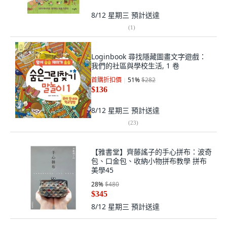
8/12 星期三
預計送達
(
1
)
Loginbook 尋找隱藏圖畫文字遊戲：
我們的社區與學校生活, 1 卷
首購折扣價
51
%
$282
$136
8/12 星期三
預計送達
(
23
)
【雅書堂】齊藤謠子的手心拼布：波奇
包、口金包、收納小物拼布教學 拼布
美學45
28
%
$480
$345
8/12 星期三
預計送達