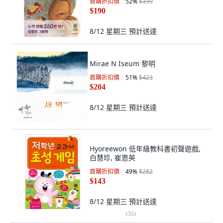
首購折扣價
52
%
$399
$190
8/12 星期三
預計送達
Mirae N Iseum 黎明
首購折扣價
51
%
$423
$204
8/12 星期三
預計送達
Hyoreewon 低年級教科書初聲遊戲,
白慧珍, 崔恩英
首購折扣價
49
%
$282
$143
8/12 星期三
預計送達
(
32
)