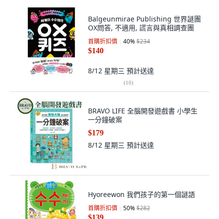
Balgeunmirae Publishing 世界謎團
OX問答, 不適用, 謊言與真相調查團
首購折扣價
40
%
$234
$140
8/12 星期三
預計送達
(
10
)
BRAVO LIFE 全腦開發遊戲書 小學生
一分鐘破案
$179
8/12 星期三
預計送達
Hyoreewon 我們孩子的第一個謎語
首購折扣價
50
%
$282
$139