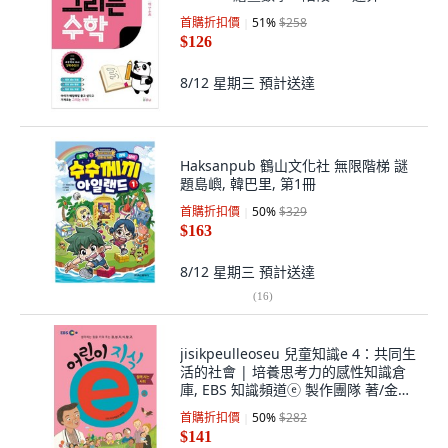
首購折扣價
51
%
$258
$126
8/12 星期三
預計送達
Haksanpub 鶴山文化社 無限階梯 謎
題島嶼, 韓巴里, 第1冊
首購折扣價
50
%
$329
$163
8/12 星期三
預計送達
(
16
)
jisikpeulleoseu 兒童知識e 4：共同生
活的社會 | 培養思考力的感性知識倉
庫, EBS 知識頻道ⓔ 製作團隊 著/金盞
迪 繪
首購折扣價
50
%
$282
$141