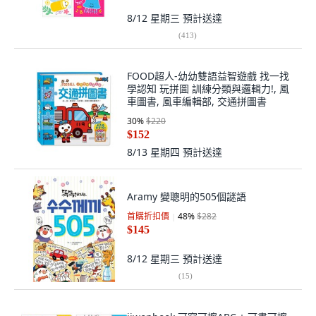
8/12 星期三
預計送達
(
413
)
FOOD超人-幼幼雙語益智遊戲 找一找
學認知 玩拼圖 訓練分類與邏輯力!, 風
車圖書, 風車編輯部, 交通拼圖書
30
%
$220
$152
8/13 星期四
預計送達
Aramy 變聰明的505個謎語
首購折扣價
48
%
$282
$145
8/12 星期三
預計送達
(
15
)