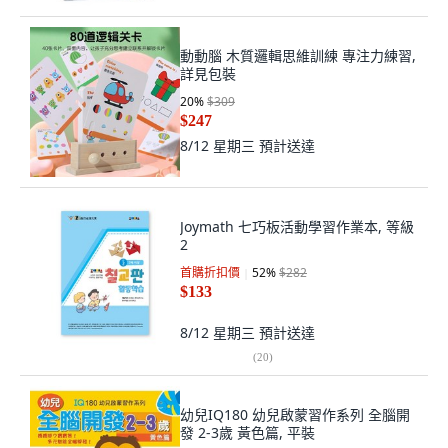
動動腦 木質邏輯思維訓練 專注力練習,
詳見包裝
20
%
$309
$247
8/12 星期三
預計送達
Joymath 七巧板活動學習作業本, 等級
2
首購折扣價
52
%
$282
$133
8/12 星期三
預計送達
(
20
)
幼兒IQ180 幼兒啟蒙習作系列 全腦開
發 2-3歲 黃色篇, 平裝