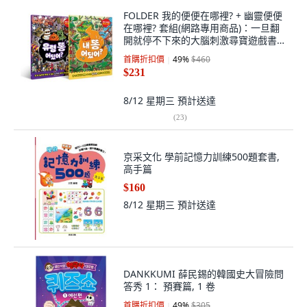
FOLDER 我的便便在哪裡? + 幽靈便便
在哪裡? 套組(網路專用商品)：一旦翻
開就停不下來的大腦刺激尋寶遊戲書,
參考商品詳細說明
首購折扣價
49
%
$460
$231
8/12 星期三
預計送達
(
23
)
京采文化 學前記憶力訓練500題套書,
高手篇
$160
8/12 星期三
預計送達
DANKKUMI 薛民錫的韓國史大冒險問
答秀 1： 預賽篇, 1 卷
首購折扣價
49
%
$305