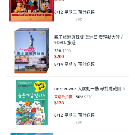
8/12 星期三
預計送達
(
18
)
親子旅遊典藏版 美洲篇 發現新大陸 /
9DVD, 旅遊
33
%
$300
$200
8/14 星期五
預計送達
nekseuwok 大腦動一動 尋找隱藏圖 5
首購折扣價
50
%
$270
$135
8/12 星期三
預計送達
(
50
)