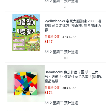
8/12 星期三
預計送達
(
9
)
kyelimbooks 宅家大腦訓練 200： 尋
找圖案 X 走迷宮, 權奇棟, 參考詳細內
容
首購折扣價
47
%
$282
$147
8/12 星期三
預計送達
(
45
)
Bababooks 這是什麼？圓形、三角
形、方形！- 這是什麼？名畫！(精裝),
產品名稱
首購折扣價
50
%
$352
$174
8/12 星期三
預計送達