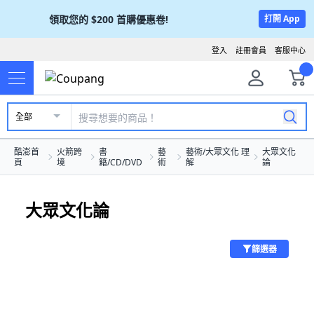
領取您的
$200
首購優惠卷!
打開 App
登入
註冊會員
客服中心
全部
酷澎首
火箭跨
書
藝
藝術/大眾文化 理
大眾文化
頁
境
籍/CD/DVD
術
解
論
大眾文化論
篩選器