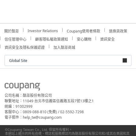
Investor Relations
關於酷澎
Coupang使用者條款
退換貨政策
信任管理中心
顧客隱私權政策通知
安心購物
資訊安全
資訊安全及隱私保護認證
加入酷澎商城
Global Site
公司名稱：酷澎股份有限公司
聯繫地址：11049 台北市信義區信義路五段7號13樓之1
統編：91002999
客服中心：0809-088-810 (免費) / 02-5592-7298
電子郵件：help_tw@coupang.com
©Coupang Taiwan Co., Ltd. 保留所有權利。
本網站上顯示的所有商標、標誌和服務標誌均為酷澎股份有限公司和/或其在美國和其