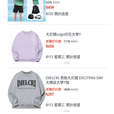
50
%
$900
$450
8/20
預計送達
大尺碼Logo印花大學T
首購折扣價
51
%
$861
$416
8/12 星期三
預計送達
(
15
)
DIELCRI 男款大尺碼 EXCITING DAY
大標誌大學T恤
首購折扣價
40
%
$495
$297
8/12 星期三
預計送達
(
14
)