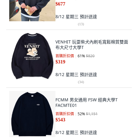
$677
8/12 星期三
預計送達
(
13
)
VENHIT 玩耍柴犬內刷毛寬鬆棉質雙面
布大尺寸大學T
首購折扣價
61
%
$820
$319
8/12 星期三
預計送達
(
34
)
FCMM 男女通用 FSW 經典大學T
FACMTE01
首購折扣價
52
%
$1,151
$543
8/12 星期三
預計送達