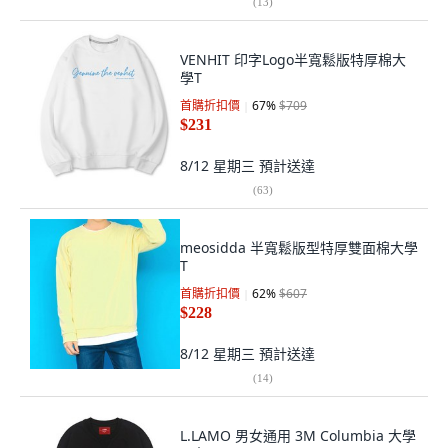
(
13
)
VENHIT 印字Logo半寬鬆版特厚棉大
學T
首購折扣價
67
%
$709
$231
8/12 星期三
預計送達
(
63
)
meosidda 半寬鬆版型特厚雙面棉大學
T
首購折扣價
62
%
$607
$228
8/12 星期三
預計送達
(
14
)
L.LAMO 男女通用 3M Columbia 大學