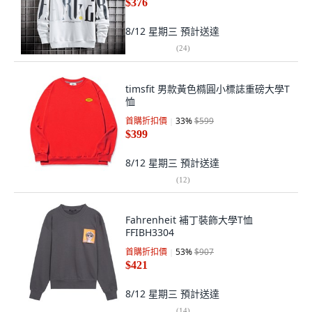
$376
8/12 星期三
預計送達
(
24
)
timsfit 男款黃色橢圓小標誌重磅大學T
恤
首購折扣價
33
%
$599
$399
8/12 星期三
預計送達
(
12
)
Fahrenheit 補丁裝飾大學T恤
FFIBH3304
首購折扣價
53
%
$907
$421
8/12 星期三
預計送達
(
14
)