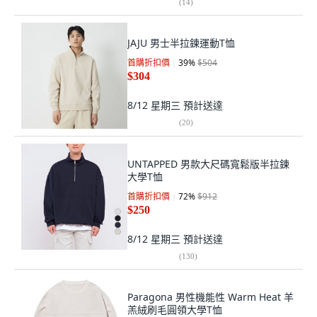
(
14
)
JAJU 男士半拉鍊運動T恤
首購折扣價
39
%
$504
$304
8/12 星期三
預計送達
(
20
)
UNTAPPED 男款大尺碼寬鬆版半拉鍊
大學T恤
首購折扣價
72
%
$912
$250
8/12 星期三
預計送達
(
130
)
Paragona 男性機能性 Warm Heat 羊
羔絨刷毛圓領大學T恤