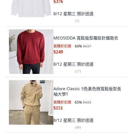
$376
8/12 星期三
預計送達
(
7
)
MEOSIDDA 寬鬆版型羅紋針織衛衣
首購折扣價
60
%
$637
$249
8/12 星期三
預計送達
(
17
)
Adore Classic 5色素色微寬鬆版型長
袖大學T
首購折扣價
65
%
$433
$151
8/12 星期三
預計送達
(
80
)