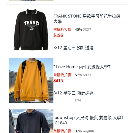
FRANK STONE 男款字母印花半拉鍊
大學T
首購折扣價
40
%
$327
$196
8/12 星期三
預計送達
I Love Home 兩件式線條大學T
首購折扣價
57
%
$973
$415
8/12 星期三
預計送達
(
26
)
jogunshop 大尺碼 優質 雙層領 大學T
JG1849
首購折扣價
37
%
$1,080