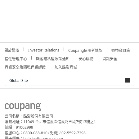
Investor Relations
關於酷澎
Coupang使用者條款
退換貨政策
信任管理中心
顧客隱私權政策通知
安心購物
資訊安全
資訊安全及隱私保護認證
加入酷澎商城
Global Site
公司名稱：酷澎股份有限公司
聯繫地址：11049 台北市信義區信義路五段7號13樓之1
統編：91002999
客服中心：0809-088-810 (免費) / 02-5592-7298
電子郵件：help_tw@coupang.com