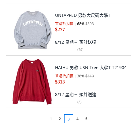
UNTAPPED 男款大尺碼大學T
首購折扣價
68
%
$893
$277
8/12 星期三
預計送達
(
79
)
HAIHU 男款 USN Tree 大學T T21904
首購折扣價
38
%
$513
$313
8/12 星期三
預計送達
(
8
)
1
2
4
5
3