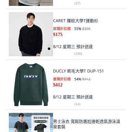
(
27
)
CARET 羅紋大學T運動衫
首購折扣價
55
%
$396
$175
8/12 星期三
預計送達
(
100
)
DUCLY 刷毛大學T DUP-151
首購折扣價
54
%
$912
$412
8/12 星期三
預計送達
(
14
)
男士泳衣 寬鬆防尷尬速乾透氣游泳溫
泉套裝