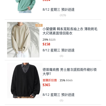
8/12 星期三
預計送達
(
123
)
小蘭優購 韓系寬鬆長袖上衣 薄款刷毛
大尺碼素面情侶衛衣
29
%
$225
$158
8/12 星期三
預計送達
(
1
)
德普羅商務 男士層次感假兩件襯衫領
大學T
首購折扣價
35
%
$565
$365
8/12 星期三
預計送達
(
1
)