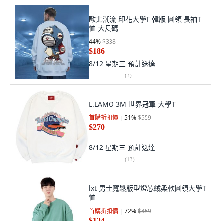
歐北潮流 印花大學T 韓版 圓領 長袖T
恤 大尺碼
44
%
$338
$186
8/12 星期三
預計送達
(
3
)
L.LAMO 3M 世界冠軍 大學T
首購折扣價
51
%
$559
$270
8/12 星期三
預計送達
(
13
)
lxt 男士寬鬆版型燈芯絨柔軟圓領大學T
恤
首購折扣價
72
%
$459
$124