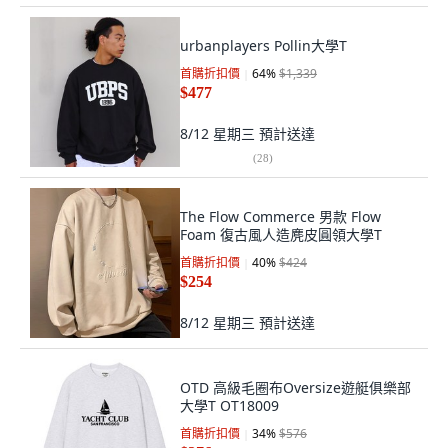
urbanplayers Pollin大學T
首購折扣價
64
%
$1,339
$477
8/12 星期三
預計送達
(
28
)
The Flow Commerce 男款 Flow
Foam 復古風人造麂皮圓領大學T
首購折扣價
40
%
$424
$254
8/12 星期三
預計送達
OTD 高級毛圈布Oversize遊艇俱樂部
大學T OT18009
首購折扣價
34
%
$576