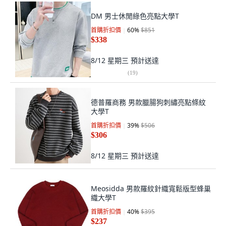
DM 男士休閒綠色亮點大學T
首購折扣價
60
%
$851
$338
8/12 星期三
預計送達
(
19
)
德普羅商務 男款臘腸狗刺繡亮點條紋
大學T
首購折扣價
39
%
$506
$306
8/12 星期三
預計送達
Meosidda 男款羅紋針織寬鬆版型蜂巢
織大學T
首購折扣價
40
%
$395
$237