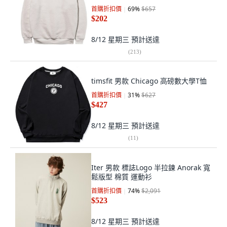
首購折扣價
69
%
$657
$202
8/12 星期三
預計送達
(
213
)
timsfit 男款 Chicago 高磅數大學T恤
首購折扣價
31
%
$627
$427
8/12 星期三
預計送達
(
11
)
Iter 男款 標誌Logo 半拉鍊 Anorak 寬
鬆版型 棉質 運動衫
首購折扣價
74
%
$2,091
$523
8/12 星期三
預計送達