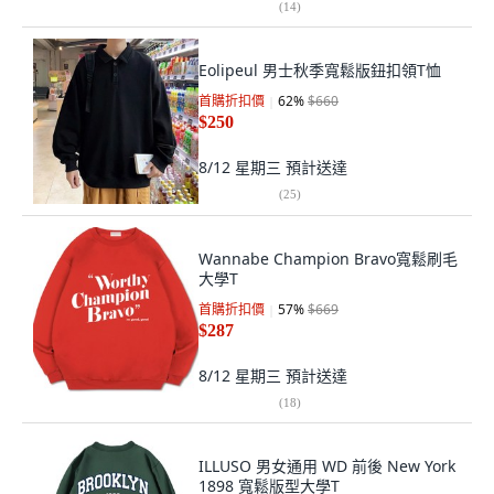
(
14
)
Eolipeul 男士秋季寬鬆版鈕扣領T恤
首購折扣價
62
%
$660
$250
8/12 星期三
預計送達
(
25
)
Wannabe Champion Bravo寬鬆刷毛
大學T
首購折扣價
57
%
$669
$287
8/12 星期三
預計送達
(
18
)
ILLUSO 男女通用 WD 前後 New York
1898 寬鬆版型大學T