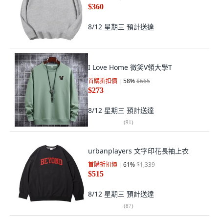
$360
8/12 星期三
預計送達
I Love Home 微笑V領大學T
首購折扣價
58
%
$665
$273
8/12 星期三
預計送達
(
91
)
urbanplayers 文字印花長袖上衣
首購折扣價
61
%
$1,339
$515
8/12 星期三
預計送達
(
87
)