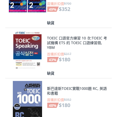
TOEIC FINAL命中模擬試題 + 雜誌 +
首購折扣價
$700
Hackers TOEIC Bigple使用券
$352
49
%
缺貨
TOEIC 口語官方練習 10 次:TOEIC 考
試機構 ETS 的 TOEIC 口語練習冊,
YBM
首購折扣價
$317
$180
43
%
缺貨
斯巴達新TOEIC實戰1000題 RC, 英語
和書籍
首購折扣價
$352
$180
48
%