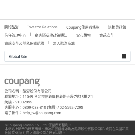
Investor Relations
關於酷澎
Coupang使用者條款
退換貨政策
信任管理中心
顧客隱私權政策通知
安心購物
資訊安全
資訊安全及隱私保護認證
加入酷澎商城
Global Site
公司名稱：酷澎股份有限公司
聯繫地址：11049 台北市信義區信義路五段7號13樓之1
統編：91002999
客服中心：0809-088-810 (免費) / 02-5592-7298
電子郵件：help_tw@coupang.com
©Coupang Taiwan Co., Ltd. 保留所有權利。
本網站上顯示的所有商標、標誌和服務標誌均為酷澎股份有限公司和/或其在美國和其
他國家/地區註冊之關聯公司之所屬財產。