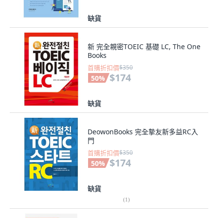
缺貨
新 完全親密TOEIC 基礎 LC, The One
Books
首購折扣價
$350
$174
50
%
缺貨
DeowonBooks 完全摯友新多益RC入
門
首購折扣價
$350
$174
50
%
缺貨
(
1
)