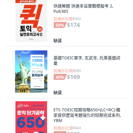
快速解題 快速多益實戰模擬考 2,
Pub365
首購折扣價
$352
$174
50
%
缺貨
基礎TOEIC單字, 玄武寺, 托業基礎詞
彙
首購折扣價
$282
$169
40
%
缺貨
ETS TOEIC短期攻略650+(LC+RC):獨
家提供歷屆考題強化的短期完成系列,
YBM
首購折扣價
$423