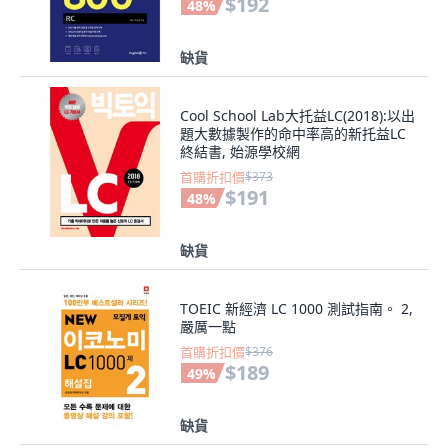
$192
48
%
缺貨
Cool School Lab大托益LC(2018):以出
題大數據製作的命中率高的新托益LC
終結書, 始源學校網
首購折扣價
$373
$191
48
%
缺貨
TOEIC 新經濟 LC 1000 測試指南。 2,
嚴厲一點
首購折扣價
$376
$189
49
%
缺貨