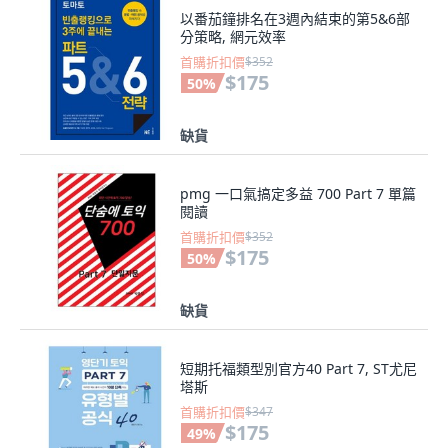
以番茄鐘排名在3週內結束的第5&6部
分策略, 網元效率
首購折扣價
$352
$175
50
%
缺貨
pmg 一口氣搞定多益 700 Part 7 單篇
閱讀
首購折扣價
$352
$175
50
%
缺貨
短期托福類型別官方40 Part 7, ST尤尼
塔斯
首購折扣價
$347
$175
49
%