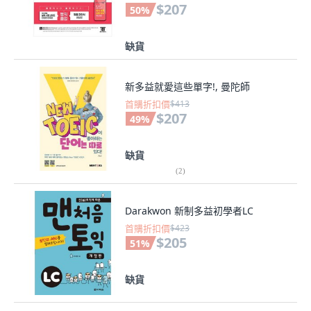
$207
50
%
缺貨
新多益就愛這些單字!, 曼陀師
首購折扣價
$413
$207
49
%
缺貨
(
2
)
Darakwon 新制多益初學者LC
首購折扣價
$423
$205
51
%
缺貨