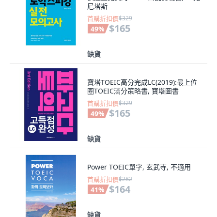
尼塔斯
首購折扣價
$329
$165
49
%
缺貨
寶塔TOEIC高分完成LC(2019):最上位
圈TOEIC滿分策略書, 寶塔圖書
首購折扣價
$329
$165
49
%
缺貨
Power TOEIC單字, 玄武寺, 不適用
首購折扣價
$282
$164
41
%
缺貨