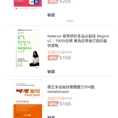
$208
50
%
缺貨
(
494
)
Newrun 柳秀妍的多益必殺技 Begins
LC：700分目標 專為初學者打造的最
快策略
首購折扣價
$329
$168
48
%
缺貨
樸正多益秘訣實戰聽力500題,
tomatoroom
首購折扣價
$329
$166
49
%
缺貨