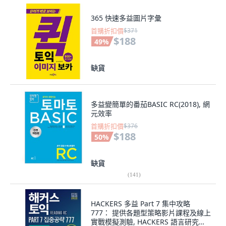
365 快速多益圖片字彙
首購折扣價
$371
$188
49
%
缺貨
多益變簡單的番茄BASIC RC(2018), 網
元效率
首購折扣價
$376
$188
50
%
缺貨
(
141
)
HACKERS 多益 Part 7 集中攻略
777： 提供各題型策略影片課程及線上
實戰模擬測驗, HACKERS 語言研究所,