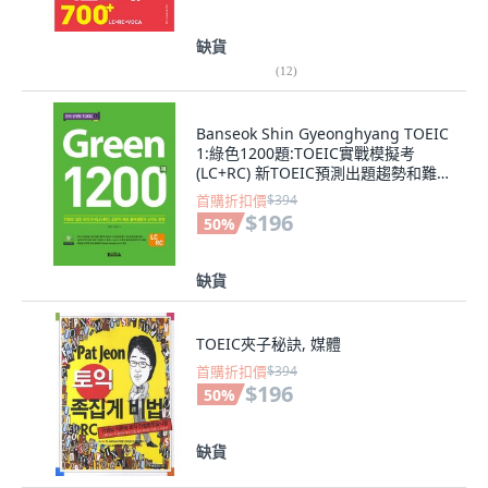
缺貨
(
12
)
Banseok Shin Gyeonghyang TOEIC
1:綠色1200題:TOEIC實戰模擬考
(LC+RC) 新TOEIC預測出題趨勢和難
度, 磐石出版社
首購折扣價
$394
$196
50
%
缺貨
TOEIC夾子秘訣, 媒體
首購折扣價
$394
$196
50
%
缺貨