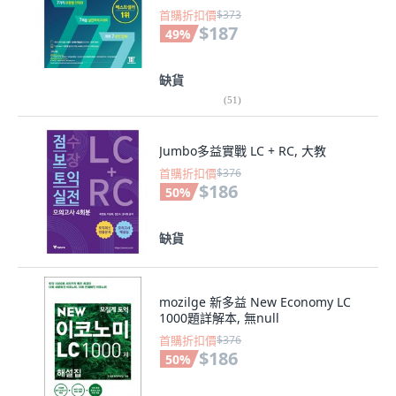
Part 7 集中攻略 777
首購折扣價
$373
$187
49
%
缺貨
(
51
)
Jumbo多益實戰 LC + RC, 大教
首購折扣價
$376
$186
50
%
缺貨
mozilge 新多益 New Economy LC
1000題詳解本, 無null
首購折扣價
$376
$186
50
%