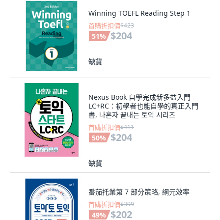
Winning TOEFL Reading Step 1
首購折扣價
$423
$204
51
%
缺貨
Nexus Book 自學完成新多益入門
LC+RC：初學者也能自學的真正入門
書, 나혼자 끝내는 토익 시리즈
首購折扣價
$411
$204
50
%
缺貨
番茄托業第 7 部分策略, 網元效率
首購折扣價
$399
$202
49
%