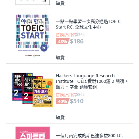
缺貨
一點一點學習一次高分通過TOEIC
Start RC, 全球文化中心
首購折扣價
$364
$186
48
%
缺貨
Hackers Language Research
Institute TOEIC實戰1000題 2 閱讀 +
聽力 + 字彙 題庫套組
首購折扣價
$862
$510
40
%
缺貨
一個月內完成的斯巴達多益800 LC,