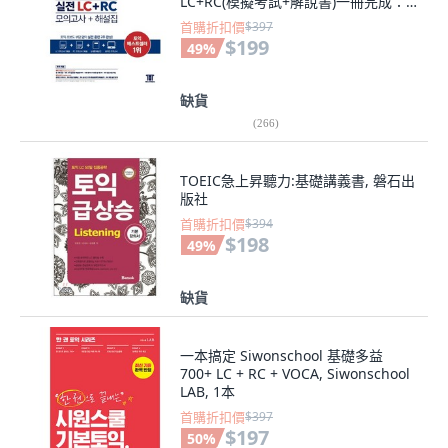
LC+RC(模擬考試+解說書)一冊完成：
即使是TOEIC初學者也能毫無負擔地完
首購折扣價
$397
成2週的實戰訓練, 駭客語言學院
$199
49
%
缺貨
(
266
)
TOEIC急上昇聽力:基礎講義書, 磐石出
版社
首購折扣價
$394
$198
49
%
缺貨
一本搞定 Siwonschool 基礎多益
700+ LC + RC + VOCA, Siwonschool
LAB, 1本
首購折扣價
$397
$197
50
%