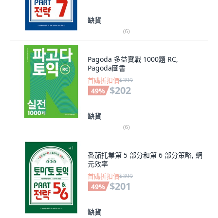
缺貨
(
6
)
Pagoda 多益實戰 1000題 RC,
Pagoda圖書
首購折扣價
$399
$202
49
%
缺貨
(
6
)
番茄托業第 5 部分和第 6 部分策略, 網
元效率
首購折扣價
$399
$201
49
%
缺貨