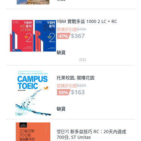
YBM 實戰多益 1000 2 LC + RC
首購折扣價
$705
$367
47
%
缺貨
(
52
)
托業校園, 閣樓花園
首購折扣價
$329
$163
50
%
缺貨
영단기 新多益技巧 RC：20天內達成
700分, ST Unitas