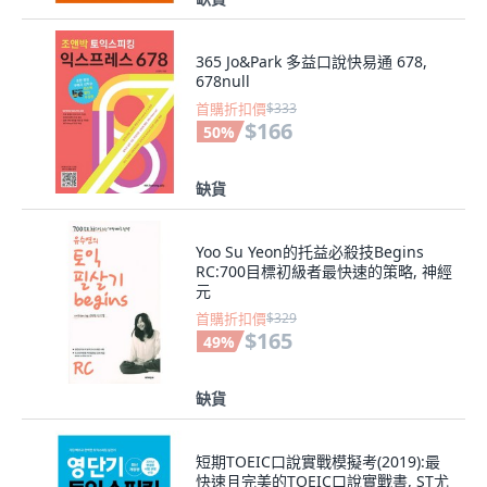
365 Jo&Park 多益口說快易通 678,
678null
首購折扣價
$333
$166
50
%
缺貨
Yoo Su Yeon的托益必殺技Begins
RC:700目標初級者最快速的策略, 神經
元
首購折扣價
$329
$165
49
%
缺貨
短期TOEIC口說實戰模擬考(2019):最
快速且完美的TOEIC口說實戰書, ST尤