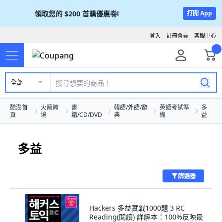
領取您的
$200
首購優惠卷!
打開 App
登入
註冊會員
客服中心
全部
酷澎首
火箭跨
書
韓語/外語/辭
英語考試準
多
頁
境
籍/CD/DVD
典
備
益
多益
篩選器
Hackers 多益實戰1000題 3 RC
Reading(閱讀) 詳解本：100%反映最