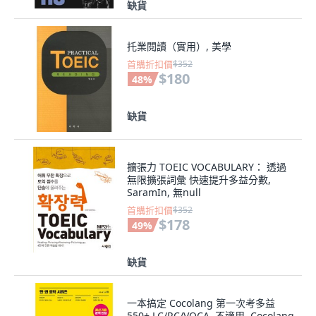
缺貨
托業閱讀（實用）, 美學
首購折扣價
$352
$180
48
%
缺貨
擴張力 TOEIC VOCABULARY： 透過
無限擴張詞彙 快速提升多益分數,
SaramIn, 無null
首購折扣價
$352
$178
49
%
缺貨
一本搞定 Cocolang 第一次考多益
550+ LC/RC/VOCA, 不適用, Cocolang