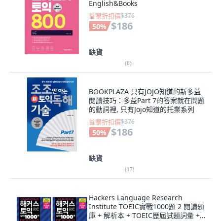
English&Books
首購折扣價
$376
$186
50
%
缺貨
(
8
)
BOOKPLAZA 只有JOJO知道的新多益
閱讀技巧：多益Part 7的答案就在問題
的動詞裡, 只有Jojo知道的托業系列
首購折扣價
$376
$186
50
%
缺貨
(
17
)
Hackers Language Research
Institute TOEIC實戰1000題 2 閱讀題
庫 + 解析本 + TOEIC歷屆試題詞彙 +