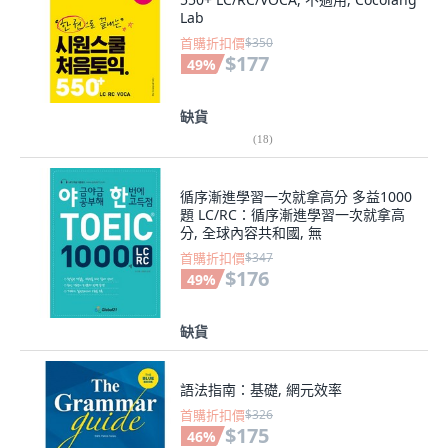
Lab
首購折扣價
$350
$177
49
%
缺貨
(
18
)
循序漸進學習一次就拿高分 多益1000
題 LC/RC：循序漸進學習一次就拿高
分, 全球內容共和國, 無
首購折扣價
$347
$176
49
%
缺貨
語法指南：基礎, 網元效率
首購折扣價
$326
$175
46
%