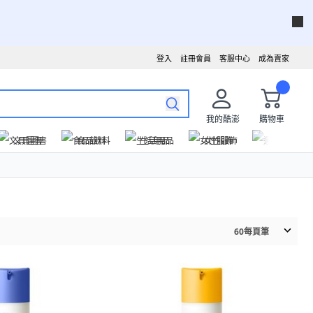
登入
註冊會員
客服中心
成為賣家
我的酷澎
購物車
文具圖書
食品飲料
生活用品
女性服飾
運動戶外
60
每頁筆