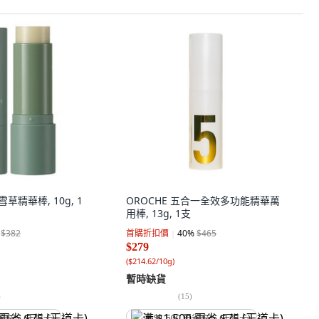
雪草精華棒, 10g, 1
OROCHE 五合一全效多功能精華萬
用棒, 13g, 1支
$382
首購折扣價
40
%
$465
$279
(
$214.62/10g
)
暫時缺貨
)
(
15
)
省 $75 (王道卡)
满 $1,500 再省 $75 (王道卡)