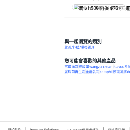
满 $1,500 再省 $75 (王道卡)
與一起瀏覽的類別
蘆薈/舒緩/曬後護理
您可能會喜歡的其他產品
抗皺面霜
撫紋霜
wangza-cream
klavuu素
麗珠蘭再生霜
全能乳霜
cetaphil
修護凝膠
d
Investor Relations