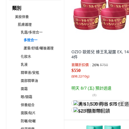
類別
美妝保養
肌膚護理
乳霜/多效合一
多效合一
蘆薈/舒緩/曬後護理
OZIO 歐姬兒 蜂王乳凝露 EX, 14
化妝水
4件
乳液
首購折扣價
26
%
$750
$550
精華液/安瓶
(
$98.22/10g
)
面部精華油
明天 8/7 (五)
預計送達
面霜
(
8
)
眼/頸霜
满 $1,500 再省 $75 (王道卡)
保養組合
$23 酷澎幣回饋
面膜/貼片
防曬/助曬