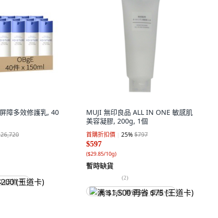
白屏障多效修護乳, 40
MUJI 無印良品 ALL IN ONE 敏感肌
美容凝膠, 200g, 1個
$26,720
首購折扣價
25
%
$797
$597
(
$29.85/10g
)
暫時缺貨
(
2
)
0 (王道卡)
满 $1,500 再省 $75 (王道卡)