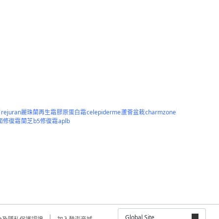
霜
rejuran麗珠蘭再生霜
膠原蛋白霜
celepiderme
蘆薈盆栽
charmzone
面修復霜
蘭芝
b5修復霜
aplb
Global Site