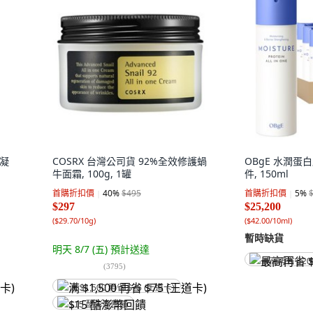
效凝
COSRX 台灣公司貨 92%全效修護蝸
OBgE 水潤蛋
牛面霜, 100g, 1罐
件, 150ml
首購折扣價
40
%
$495
首購折扣價
5
%
$297
$25,200
(
$29.70/10g
)
(
$42.00/10ml
)
暫時缺貨
明天 8/7 (五)
預計送達
最高再省 $20
(
3795
)
满 $1,500 再省 $75 (王道卡)
$15 酷澎幣回饋