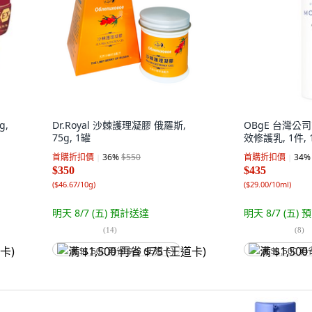
g,
Dr.Royal 沙棘護理凝膠 俄羅斯,
OBgE 台灣公
75g, 1罐
效修護乳, 1件, 
首購折扣價
36
%
$550
首購折扣價
34
%
$350
$435
(
$46.67/10g
)
(
$29.00/10ml
)
明天 8/7 (五)
預計送達
明天 8/7 (五)
預
(
14
)
(
8
)
满 $1,500 再省 $75 (王道卡)
满 $1,500 再