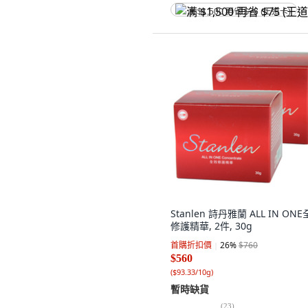
满 $1,500 再省 $75 (王道卡)
Stanlen 詩丹雅蘭 ALL IN ON
修護精華, 2件, 30g
首購折扣價
26
%
$760
$560
(
$93.33/10g
)
暫時缺貨
(
23
)