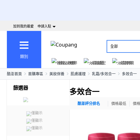
加到我的最愛
申請入駐
全部
類別
爸氣父親節
火箭速配
火箭跨境
酷澎首頁
首購專區
美妝保養
肌膚護理
乳霜/多效合一
多效合一
篩選器
多效合一
酷澎評分排名
價格最低
價
僅顯示
僅顯示
僅顯示