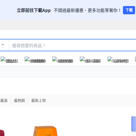
立即前往下載App
不錯過最新優惠、更多功能等著你！
下載
嬰幼兒
保健醫療
美妝保養
個人清潔
玩具休閒
格最高
最熱銷
最新上架