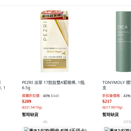
E
PEZRI 派翠 17胜肽雙A緊緻棒, 1個,
TONYMOLY 積
 1
6.5g
支
首購折扣價
40
%
$349
折扣後價格
43
%
$209
$217
(
$321.54/10g
)
(
$217.00/10g
)
暫時缺貨
暫時缺貨
(
6
)
(
213
满 $1,500 再省 $75 (王道卡)
满 $1,500 再