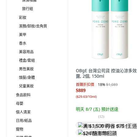
保濕噴霧
旅行組
彩妝
潔顏/卸妝/去角質
美甲
香水
美容用品
禮盒/套組
男性美妝
OBgE 台灣公司貨 控油沁涼多
露, 2個, 150ml
頭髮/身體
首購折扣價
18
%
$1,089
兒童美妝
$889
食品飲料
(
$29.63/10ml
)
母嬰
明天 8/7 (五)
預計送達
個人清潔
(
12
)
日用/紙品
满 $1,500 再省 $75 (王道卡)
寵物
$24 酷澎幣回饋