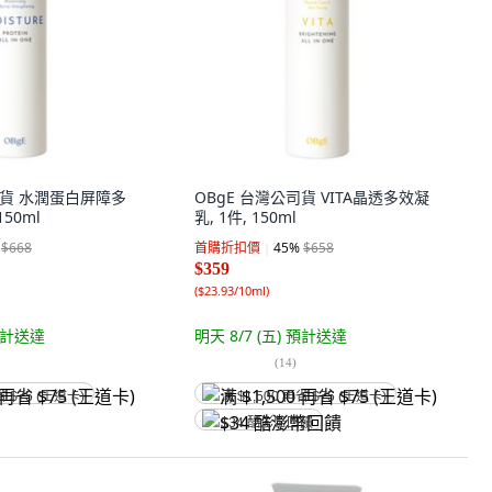
司貨 水潤蛋白屏障多
OBgE 台灣公司貨 VITA晶透多效凝
150ml
乳, 1件, 150ml
$668
首購折扣價
45
%
$658
$359
(
$23.93/10ml
)
計送達
明天 8/7 (五)
預計送達
(
14
)
省 $75 (王道卡)
满 $1,500 再省 $75 (王道卡)
$34 酷澎幣回饋