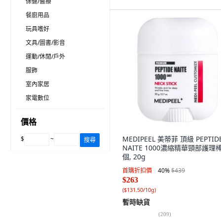
保健/醫療
餐廚用品
玩具嗜好
文具/圖書/影音
運動/休閒/戶外
服飾
室內家居
家電數位
價格
MEDIPEEL 美蒂菲 頂級 PEPTID
$
~
搜尋
NAITE 1000濃縮精華頸部護理棒,
個, 20g
首購折扣價
40
%
$439
$263
(
$131.50/10g
)
暫時缺貨
(
209
)