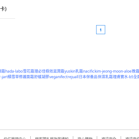
1
顏霜
hada-labo
雪花霜
理必佳極效滋潤霜
yuskin乳霜
nacific
kim-jeong-moon-aloe
晚
r-jart積雪草修護面霜
舒緩凝膠
veganifect
rejuall
日本保養品
保濕乳霜
理膚寶水-b5全