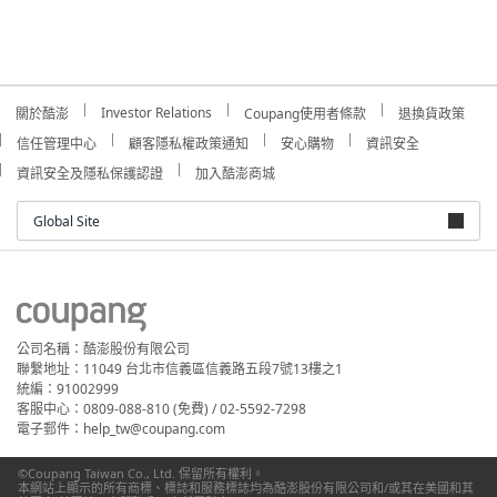
Investor Relations
關於酷澎
Coupang使用者條款
退換貨政策
信任管理中心
顧客隱私權政策通知
安心購物
資訊安全
資訊安全及隱私保護認證
加入酷澎商城
Global Site
公司名稱：酷澎股份有限公司
聯繫地址：11049 台北市信義區信義路五段7號13樓之1
統編：91002999
客服中心：0809-088-810 (免費) / 02-5592-7298
電子郵件：help_tw@coupang.com
©Coupang Taiwan Co., Ltd. 保留所有權利。
本網站上顯示的所有商標、標誌和服務標誌均為酷澎股份有限公司和/或其在美國和其