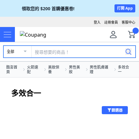
領取您的
$200
首購優惠卷!
打開 App
登入
註冊會員
客服中心
全部
酷澎首
火箭速
美妝保
男性美
男性肌膚護
多效合
頁
配
養
妝
理
一
多效合一
篩選器