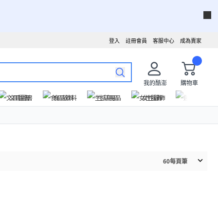
登入
註冊會員
客服中心
成為賣家
我的酷澎
購物車
文具圖書
食品飲料
生活用品
女性服飾
運動戶外
60
每頁筆