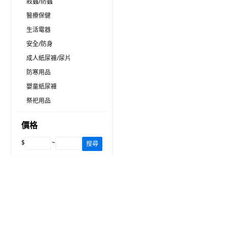
殺蟲/防蟲
醫療保健
生活電器
安全/防身
成人紙尿褲/尿片
防寒用品
嬰童紙尿褲
祭祀用品
價格
$
~
搜尋