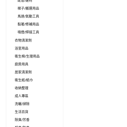
配管/建材
梯子/搬運用品
馬達/氣動工具
黏著/修補用品
噴燈/焊接工具
衣物清潔劑
浴室用品
衛生棉/生理用品
廚房用具
居家清潔劑
衛生紙/紙巾
收納整理
成人專區
洗曬/掃除
生活百貨
除臭/芳香