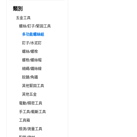
類別
五金工具
螺絲/釘子/緊固工具
多功能螺絲組
釘子/水泥釘
螺絲/螺栓
螺栓/螺絲帽
細繩/鐵絲線
鉸鏈/角鐵
其他緊固工具
其他五金
電動/精密工具
手工具/截斷工具
工具箱
檢測/測量工具