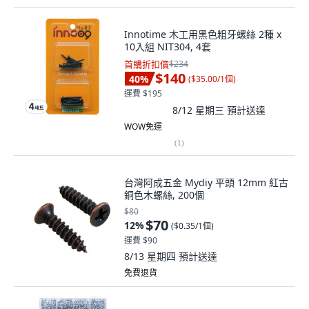
Innotime 木工用黑色粗牙螺絲 2種 x
10入組 NIT304, 4套
首購折扣價
$234
$140
40
%
(
$35.00/1個
)
運費 $195
8/12 星期三
預計送達
WOW免運
(
1
)
台灣阿成五金 Mydiy 平頭 12mm 紅古
銅色木螺絲, 200個
$80
$70
12
%
(
$0.35/1個
)
運費 $90
8/13 星期四
預計送達
免費退貨