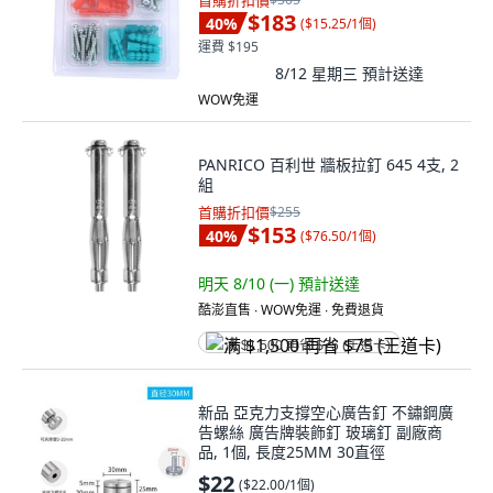
首購折扣價
$183
40
%
(
$15.25/1個
)
運費 $195
8/12 星期三
預計送達
WOW免運
PANRICO 百利世 牆板拉釘 645 4支, 2
組
首購折扣價
$255
$153
40
%
(
$76.50/1個
)
明天 8/10 (一)
預計送達
酷澎直售 ∙ WOW免運 ∙ 免費退貨
满 $1,500 再省 $75 (王道卡)
新品 亞克力支撐空心廣告釘 不鏽鋼廣
告螺絲 廣告牌裝飾釘 玻璃釘 副廠商
品, 1個, 長度25MM 30直徑
$22
(
$22.00/1個
)