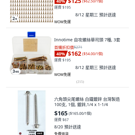
$125
40
%
(
$62.50/1個
)
運費 $195
8/12 星期三
預計送達
WOW免運
Innotime 自攻螺絲華司頭 7種, 3套
首購折扣價
$271
$162
40
%
(
$54.00/1個
)
運費 $195
8/12 星期三
預計送達
WOW免運
(
215
)
六角頭尖尾螺絲 白鐵鍍鋅 台灣製造
100支, 1個, 鍍鋅,1/4 x 1-1/4
$165
(
$165.00/1個
)
運費 $67
8/20
預計送達
免費退貨