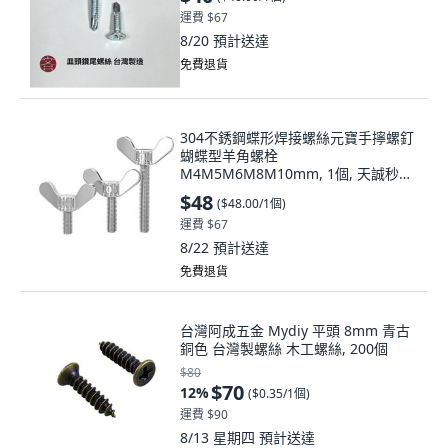
運費 $67
8/20
預計送達
免費退貨
304不銹鋼蝶形焊接螺絲元寶手擰螺釘
蝴蝶型羊角螺栓
M4M5M6M8M10mm, 1個, 天誠秒殺
價,直徑4*螺桿長度10-2衹
$48
(
$48.00/1個
)
運費 $67
8/22
預計送達
免費退貨
台灣阿成五金 Mydiy 平頭 8mm 青古
銅色 台灣製螺絲 木工螺絲, 200個
$80
$70
12
%
(
$0.35/1個
)
運費 $90
8/13 星期四
預計送達