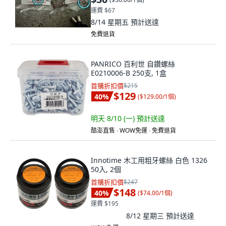
運費 $67
8/14 星期五
預計送達
免費退貨
PANRICO 百利世 自鑽螺絲
E0210006-B 250支, 1盒
首購折扣價
$215
$129
40
%
(
$129.00/1個
)
明天 8/10 (一)
預計送達
酷澎直售 ∙ WOW免運 ∙ 免費退貨
Innotime 木工用粗牙螺絲 白色 1326
50入, 2個
首購折扣價
$247
$148
40
%
(
$74.00/1個
)
運費 $195
8/12 星期三
預計送達