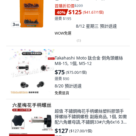
首購折扣價
$209
$125
40
%
(
$41.67/1個
)
運費 $195
8/12 星期三
預計送達
WOW免運
(
1
)
Takahashi Moto 鈦合金 倒角頭螺絲
M8-15, 1個, M5-12
$75
(
$75.00/1個
)
運費 $90
8/20
預計送達
免費退貨
超值 不鏽鋼梅花手柄螺絲塑料膠頭手
擰螺絲不鏽鋼螺栓 副廠商品, 1個, 如需
配六角螺母請,不鏽鋼33#六角6x16 3
個
$127
(
$127.00/1個
)