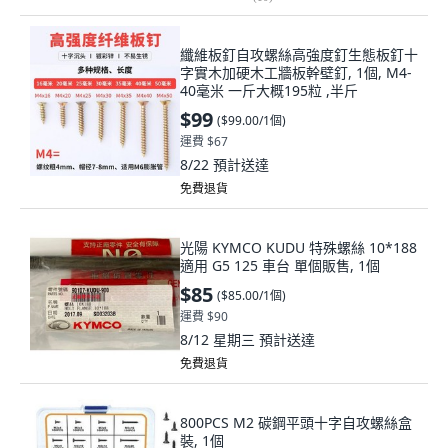
纖維板釘自攻螺絲高強度釘生態板釘十
字實木加硬木工牆板幹壁釘, 1個, M4-
40毫米 一斤大概195粒 ,半斤
$99
(
$99.00/1個
)
運費 $67
8/22
預計送達
免費退貨
光陽 KYMCO KUDU 特殊螺絲 10*188
適用 G5 125 車台 單個販售, 1個
$85
(
$85.00/1個
)
運費 $90
8/12 星期三
預計送達
免費退貨
800PCS M2 碳鋼平頭十字自攻螺絲盒
裝, 1個