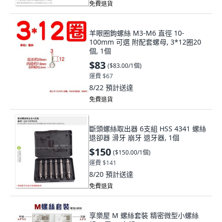
免費退貨
羊眼圈鉤螺絲 M3-M6 直徑 10-
100mm 可選 附配套螺母, 3*12圈20
個, 1個
$83
(
$83.00/1個
)
運費 $67
8/22
預計送達
免費退貨
斷頭螺絲取出器 6支組 HSS 4341 螺絲
退卻器 滑牙 崩牙 退牙器, 1個
$150
(
$150.00/1個
)
運費 $141
8/20
預計送達
免費退貨
享樂屋 M 螺絲套裝 精密微型小螺絲