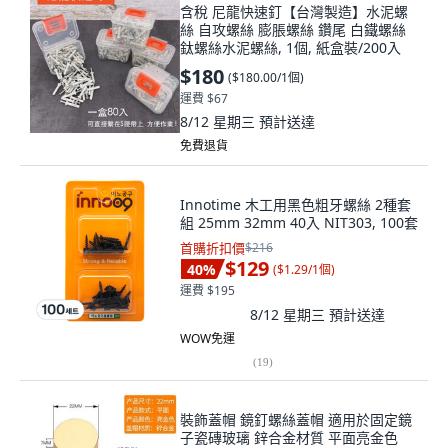
含稅 尼龍快速釘【台灣製造】水泥螺
絲 自攻螺絲 膨脹螺絲 鑽尾 白鐵螺絲
鈦螺絲水泥螺絲, 1個, 紙盒裝/200入
$180
(
$180.00/1個
)
運費 $67
8/12 星期三
預計送達
免費退貨
Innotime 木工用黑色粗牙螺絲 2種套
組 25mm 32mm 40入 NIT303, 100套
首購折扣價
$216
$129
40
%
(
$1.29/1個
)
運費 $195
8/12 星期三
預計送達
WOW免運
(
19
)
裝飾蓋帽 鏡釘螺絲蓋帽 適用於固定鏡
子瓷磚玻璃 鋅合金材質 平面亮金色