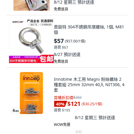
8/12 星期三
預計送達
免費退貨
奧銳特 304不銹鋼吊環螺絲, 1個, M81
個
$57
(
$57.00/1個
)
運費 $67
8/27
預計送達
免費退貨
Innotime 木工用 Magni 粉絲螺絲 2
種套組 25mm 32mm 40入 NIT306, 4
套
首購折扣價
$202
$121
40
%
(
$30.25/1個
)
運費 $195
8/12 星期三
預計送達
WOW免運
(
12
)