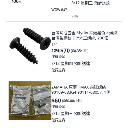
8/12 星期三
預計送達
WOW免運
(
68
)
台灣阿成五金 Mydiy 平頭黑色木螺絲
台灣製螺絲 DIY木工螺絲, 200個
$80
$70
12
%
(
$0.35/1個
)
運費 $90
8/13 星期四
預計送達
免費退貨
YAMAHA 原廠 TMAX 前碟螺絲
90109-083G4 90111-08057, 1個
$60
(
$60.00/1個
)
運費 $90
8/12 星期三
預計送達
免費退貨