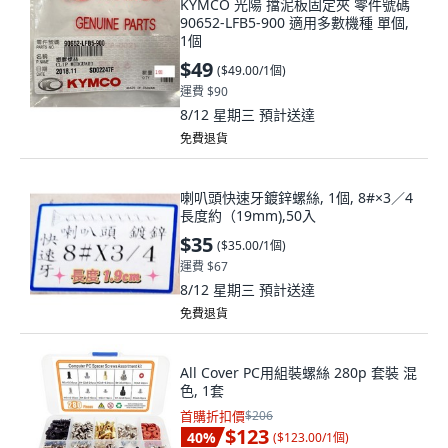
KYMCO 光陽 擋泥板固定夾 零件號碼
90652-LFB5-900 適用多數機種 單個,
1個
$49
(
$49.00/1個
)
運費 $90
8/12 星期三
預計送達
免費退貨
喇叭頭快速牙鍍鋅螺絲, 1個, 8#×3／4
長度約（19mm),50入
$35
(
$35.00/1個
)
運費 $67
8/12 星期三
預計送達
免費退貨
All Cover PC用組裝螺絲 280p 套裝 混
色, 1套
首購折扣價
$206
$123
40
%
(
$123.00/1個
)