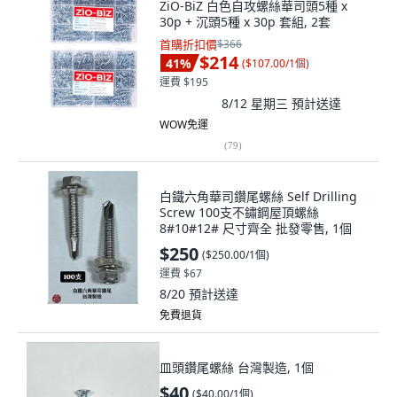
ZiO-BiZ 白色自攻螺絲華司頭5種 x
30p + 沉頭5種 x 30p 套組, 2套
首購折扣價
$366
$214
41
%
(
$107.00/1個
)
運費 $195
8/12 星期三
預計送達
WOW免運
(
79
)
白鐵六角華司鑽尾螺絲 Self Drilling
Screw 100支不鏽鋼屋頂螺絲
8#10#12# 尺寸齊全 批發零售, 1個
$250
(
$250.00/1個
)
運費 $67
8/20
預計送達
免費退貨
皿頭鑽尾螺絲 台灣製造, 1個
$40
(
$40.00/1個
)