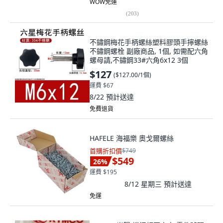
WOW免運
(
203
)
不鏽鋼梅花手柄螺絲塑料膠頭手擰螺絲
不鏽鋼螺栓 副廠商品, 1個, 如需配六角
螺母請,不鏽鋼33#六角6x12 3個
$127
(
$127.00/1個
)
運費 $67
8/22
預計送達
免費退貨
HAFELE 海福樂 奧戈爾螺絲
首購折扣價
$749
$549
26
%
運費 $195
8/12 星期三
預計送達
免運