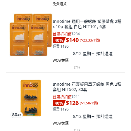
免費退貨
Innotime 通用一般螺絲 塑膠壁虎 2種
x 10p 套組 白色 NIT101, 6套
首購折扣價
$234
$140
40
%
(
$23.33/1個
)
運費 $195
8/12 星期三
預計送達
WOW免運
(
76
)
Innotime 石膏板用單牙螺絲 黑色 2種
套組 NIT502, 80套
首購折扣價
$211
$126
40
%
(
$1.58/1個
)
運費 $195
8/12 星期三
預計送達
WOW免運
(
10
)