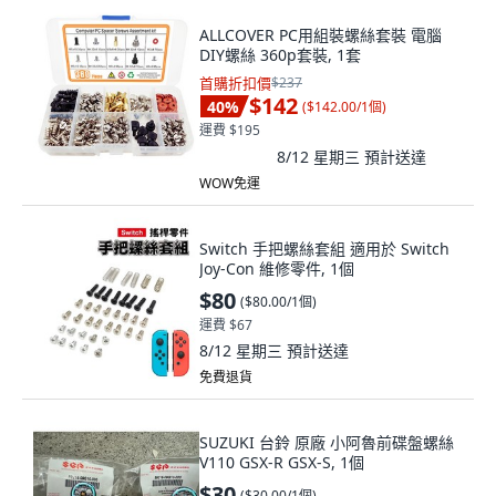
ALLCOVER PC用組裝螺絲套裝 電腦
DIY螺絲 360p套裝, 1套
首購折扣價
$237
$142
40
%
(
$142.00/1個
)
運費 $195
8/12 星期三
預計送達
WOW免運
Switch 手把螺絲套組 適用於 Switch
Joy-Con 維修零件, 1個
$80
(
$80.00/1個
)
運費 $67
8/12 星期三
預計送達
免費退貨
SUZUKI 台鈴 原廠 小阿魯前碟盤螺絲
V110 GSX-R GSX-S, 1個
$30
(
$30.00/1個
)