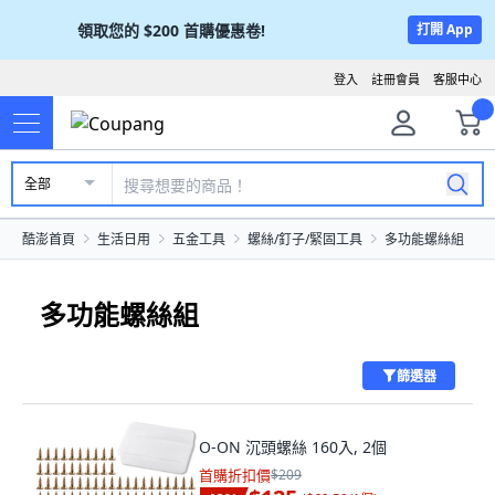
領取您的
$200
首購優惠卷!
打開 App
登入
註冊會員
客服中心
全部
酷澎首頁
生活日用
五金工具
螺絲/釘子/緊固工具
多功能螺絲組
多功能螺絲組
篩選器
O-ON 沉頭螺絲 160入, 2個
首購折扣價
$209