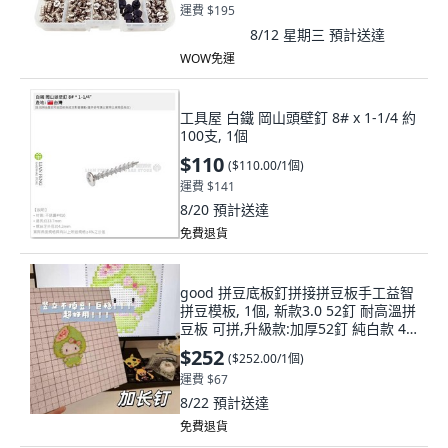
運費 $195
8/12 星期三
預計送達
WOW免運
工具屋 白鐵 岡山頭壁釘 8# x 1-1/4 約
100支, 1個
$110
(
$110.00/1個
)
運費 $141
8/20
預計送達
免費退貨
good 拼豆底板釘拼接拼豆板手工益智
拼豆模板, 1個, 新款3.0 52釘 耐高溫拼
豆板 可拼,升級款:加厚52釘 純白款 4
個裝 送熨
$252
(
$252.00/1個
)
運費 $67
8/22
預計送達
免費退貨