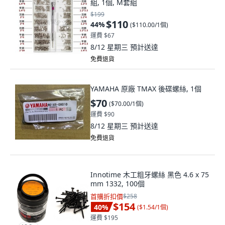
組, 1個, M套組
$199
$110
44
%
(
$110.00/1個
)
運費 $67
8/12 星期三
預計送達
免費退貨
YAMAHA 原廠 TMAX 後碟螺絲, 1個
$70
(
$70.00/1個
)
運費 $90
8/12 星期三
預計送達
免費退貨
Innotime 木工粗牙螺絲 黑色 4.6 x 75
mm 1332, 100個
首購折扣價
$258
$154
40
%
(
$1.54/1個
)
運費 $195