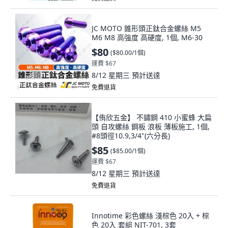
JC MOTO 錐形頭正鈦合金螺絲 M5
M6 M8 高強度 高硬度, 1個, M6-30
$80
(
$80.00/1個
)
運費 $67
8/12 星期三
預計送達
免費退貨
【侑欣五金】 不鏽鋼 410 小蜜蜂 大扁
頭 自攻螺絲 鋼板 浪板 薄板施工, 1個,
#8頭徑10.9,3/4"(六分長)
$85
(
$85.00/1個
)
運費 $67
8/12 星期三
預計送達
免費退貨
Innotime 彩色螺絲 淺棕色 20入 + 棕
色 20入 套組 NIT-701, 3套