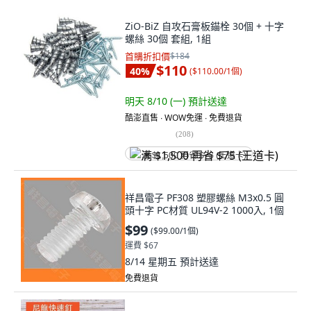
ZiO-BiZ 自攻石膏板錨栓 30個 + 十字
螺絲 30個 套組, 1組
首購折扣價
$184
$110
40
%
(
$110.00/1個
)
明天 8/10 (一)
預計送達
酷澎直售 ∙ WOW免運 ∙ 免費退貨
(
208
)
满 $1,500 再省 $75 (王道卡)
祥昌電子 PF308 塑膠螺絲 M3x0.5 圓
頭十字 PC材質 UL94V-2 1000入, 1個
$99
(
$99.00/1個
)
運費 $67
8/14 星期五
預計送達
免費退貨