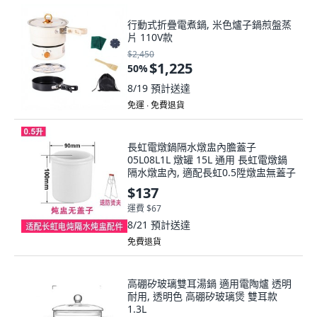
行動式折疊電煮鍋, 米色爐子鍋煎盤蒸
片 110V款
$2,450
$1,225
50
%
8/19
預計送達
免運 ∙ 免費退貨
長虹電燉鍋隔水燉盅內膽蓋子
05L08L1L 燉罐 15L 通用 長虹電燉鍋
隔水燉盅內, 適配長虹0.5陞燉盅無蓋子
$137
運費 $67
8/21
預計送達
免費退貨
高硼矽玻璃雙耳湯鍋 適用電陶爐 透明
耐用, 透明色 高硼矽玻璃煲 雙耳款
1.3L