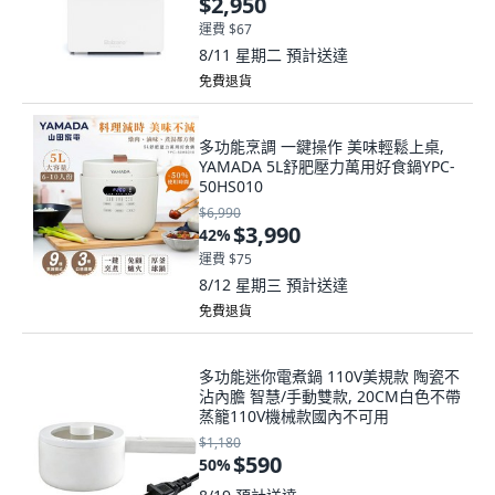
$2,950
運費 $67
8/11 星期二
預計送達
免費退貨
多功能烹調 一鍵操作 美味輕鬆上桌,
YAMADA 5L舒肥壓力萬用好食鍋YPC-
50HS010
$6,990
$3,990
42
%
運費 $75
8/12 星期三
預計送達
免費退貨
多功能迷你電煮鍋 110V美規款 陶瓷不
沾內膽 智慧/手動雙款, 20CM白色不帶
蒸籠110V機械款國內不可用
$1,180
$590
50
%