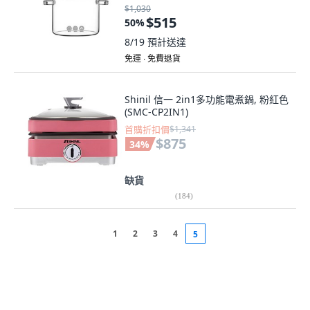
$1,030
$515
50
%
8/19
預計送達
免運 ∙ 免費退貨
Shinil 信一 2in1多功能電煮鍋, 粉紅色
(SMC-CP2IN1)
首購折扣價
$1,341
$875
34
%
缺貨
(
184
)
1
2
3
4
5