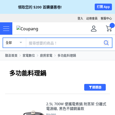
領取您的
$200
首購優惠卷!
打開 App
登入
註冊會員
客服中心
全部
酷澎首頁
家電數位
廚房家電
多功能料理鍋
多功能料理鍋
篩選器
2.5L 700W 便攜電煮鍋 附蒸架 分離式
電源線, 黑色不鏽鋼蓋款
$3,050