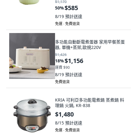
$1,170
$585
50
%
8/19
預計送達
免運 ∙ 免費退貨
多功能自動斷電煮蛋器 家用早餐蒸蛋
器, 單機+蒸架,歐規220V
$1,426
$1,156
18
%
運費 $90
8/19
預計送達
免費退貨
KRIA 可利亞多功能電煮鍋 蒸煮鍋 料
理鍋 火鍋, KR-838
$1,480
8/15
預計送達
免運 ∙ 免費退貨