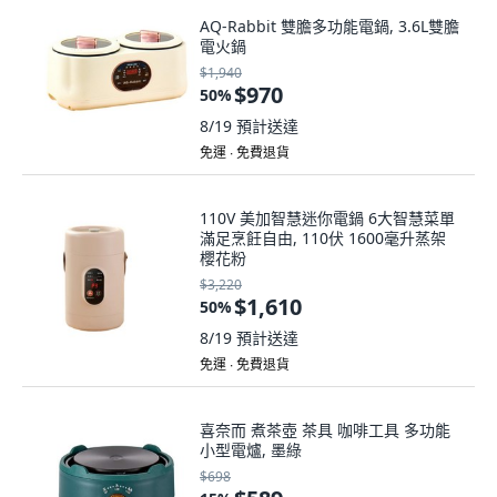
AQ-Rabbit 雙膽多功能電鍋, 3.6L雙膽
電火鍋
$1,940
$970
50
%
8/19
預計送達
免運 ∙ 免費退貨
110V 美加智慧迷你電鍋 6大智慧菜單
滿足烹飪自由, 110伏 1600毫升蒸架
櫻花粉
$3,220
$1,610
50
%
8/19
預計送達
免運 ∙ 免費退貨
喜奈而 煮茶壺 茶具 咖啡工具 多功能
小型電爐, 墨綠
$698