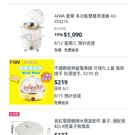
AIWA 愛華 多功能雙層蒸蛋器 AS-
ZDQ14
$1,290
$1,090
15
%
8/12 星期三
預計送達
免運 ∙ 免費退貨
不鏽鋼發熱盤電煮鍋 可視化上蓋 蛋架
提手 防燙提手, S270-白
$219
運費 $67
8/15
預計送達
免費退貨
長虹電燉鍋隔水燉盅配件 蓋子, 適配長
虹0.8陞蓋子無燉盅
$137