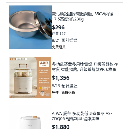
電化精鋁加厚電飯鍋膽, 350W內徑
17.5高度9約230g
$296
運費 $67
8/21
預計送達
免費退貨
多功能蒸煮多用途電鍋 升級蒸籠款PP
材質 智能預約, 升級蒸籠款PP, 6枚蛋
$1,356
8/19
預計送達
免運 ∙ 免費退貨
AIWA 愛華 多功能低溫煮蛋器 AS-
ZDQ06 輕鬆料理 健康美味
$1,880