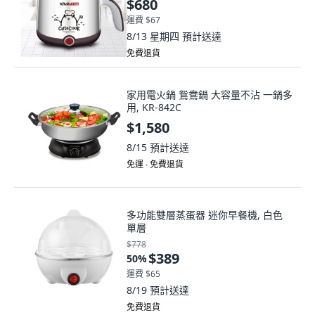
$680
運費 $67
8/13 星期四
預計送達
免費退貨
家用電火鍋 鴛鴦鍋 大容量不沾 一鍋多
用, KR-842C
$1,580
8/15
預計送達
免運 ∙ 免費退貨
多功能雙層蒸蛋器 迷你早餐機, 白色
單層
$778
$389
50
%
運費 $65
8/19
預計送達
免費退貨