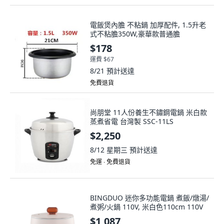
電飯煲內膽 不粘鍋 加厚配件, 1.5升老
式不粘膽350W,豪華款普通膽
$178
運費 $67
8/21
預計送達
免費退貨
尚朋堂 11人份養生不鏽鋼電鍋 米白款
蒸煮省電 台灣製 SSC-11LS
$2,250
8/12 星期三
預計送達
免運 ∙ 免費退貨
BINGDUO 迷你多功能電鍋 煮飯/燉湯/
煮粥/火鍋 110V, 米白色110cm 110V
$1,087