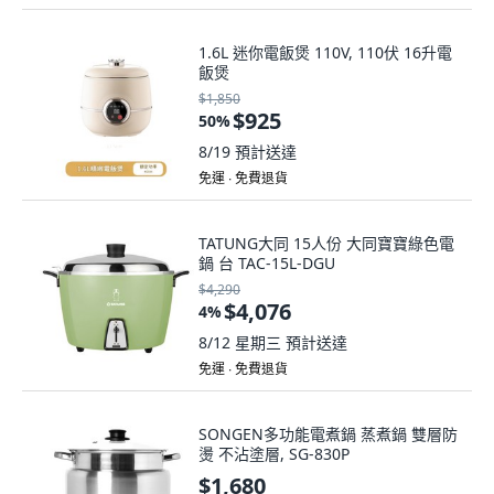
1.6L 迷你電飯煲 110V, 110伏 16升電
飯煲
$1,850
$925
50
%
8/19
預計送達
免運 ∙ 免費退貨
TATUNG大同 15人份 大同寶寶綠色電
鍋 台 TAC-15L-DGU
$4,290
$4,076
4
%
8/12 星期三
預計送達
免運 ∙ 免費退貨
SONGEN多功能電煮鍋 蒸煮鍋 雙層防
燙 不沾塗層, SG-830P
$1,680