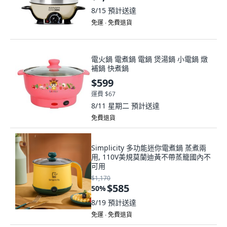
8/15
預計送達
免運 ∙ 免費退貨
電火鍋 電煮鍋 電鍋 煲湯鍋 小電鍋 燉
補鍋 快煮鍋
$599
運費 $67
8/11 星期二
預計送達
免費退貨
Simplicity 多功能迷你電煮鍋 蒸煮兩
用, 110V美規莫蘭迪黃不帶蒸籠國內不
可用
$1,170
$585
50
%
8/19
預計送達
免運 ∙ 免費退貨