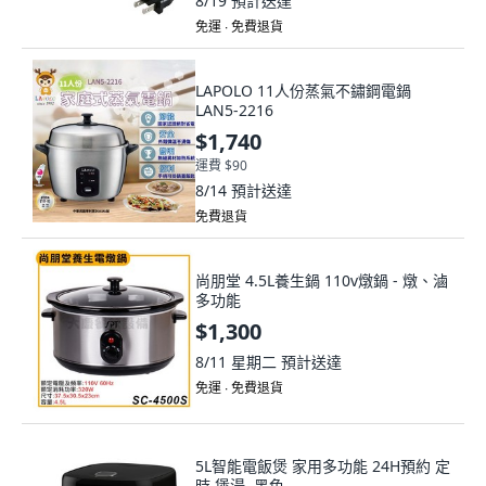
8/19
預計送達
免運 ∙ 免費退貨
LAPOLO 11人份蒸氣不鏽鋼電鍋
LAN5-2216
$1,740
運費 $90
8/14
預計送達
免費退貨
尚朋堂 4.5L養生鍋 110v燉鍋 - 燉、滷
多功能
$1,300
8/11 星期二
預計送達
免運 ∙ 免費退貨
5L智能電飯煲 家用多功能 24H預約 定
時 煲湯, 黑色