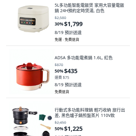
5L多功能智能電飯煲 家用大容量電飯
鍋 24H預約定時煲湯, 白色
$2,580
$1,799
30
%
8/19
預計送達
免運 ∙ 免費退貨
ADSA 多功能電煮鍋 1.6L, 紅色
$870
$435
50
%
運費 $75
8/19
預計送達
免費退貨
行動式多功能料理鍋 輕巧收納 旅行出
差, 黑色爐子鍋煎盤蒸片 110V款
$2,450
$1,225
50
%