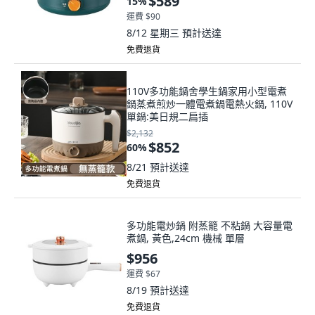
$589
15
%
運費 $90
8/12 星期三
預計送達
免費退貨
110V多功能鍋舍學生鍋家用小型電煮
鍋蒸煮煎炒一體電煮鍋電熱火鍋, 110V
單鍋:美日規二扁插
$2,132
$852
60
%
8/21
預計送達
免費退貨
多功能電炒鍋 附蒸籠 不粘鍋 大容量電
煮鍋, 黃色,24cm 機械 單層
$956
運費 $67
8/19
預計送達
免費退貨