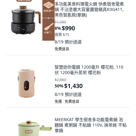
多功能美食料理電火鍋 快煮宿舍電煮
鍋 不沾塗層大容量露營鍋具R3G411,
黑色智能款(單鍋)
$1,080
$990
8
%
運費 $75
8/19
預計送達
免費退貨
智慧迷你電鍋 1200毫升 櫻花粉, 110
伏 1200毫升蒸架 櫻花粉
$2,860
$1,430
50
%
8/19
預計送達
免運 ∙ 免費退貨
MEERKAT 學生宿舍多功能電煮鍋 泡
麵鍋 煮粥鍋 不粘鍋 110V, 抹茶綠 不粘
單鍋