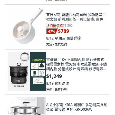
東日家電 智能長柄電煮鍋 多功能學生
宿舍鍋 煎煮涮炒蒸一體火鍋機, 白色
折扣後價格
$1,500
$789
47
%
8/12 星期三
預計送達
免運 ∙ 免費退貨
電煮鍋 110v 不鏽鋼內膽 旅行便攜式
摺疊電煮鍋 電火鍋 多功能電煮鍋 不鏽
鋼內膽 分體式設計 電煮鍋 旅行電煮
鍋, 淺綠色
$1,249
8/19
預計送達
免運 ∙ 免費退貨
A-Q小家電 KRIA 可利亞 多功能美食蒸
煮鍋 電火鍋 白色 KR-D036W