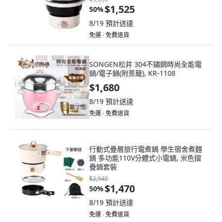
$1,525
50
%
8/19
預計送達
免運 ∙ 免費退貨
SONGEN松井 304不鏽鋼時尚全能電
鍋/電子鍋(附蒸籠), KR-1108
$1,680
8/19
預計送達
免運 ∙ 免費退貨
行動式疊層旅行電煮鍋 學生宿舍煮麵
鍋 多功能110V分體式小電鍋, 米色摺
疊鍋套裝
$2,940
$1,470
50
%
8/19
預計送達
免運 ∙ 免費退貨