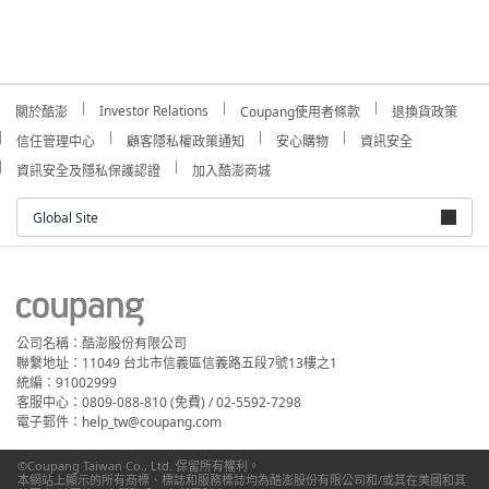
Investor Relations
關於酷澎
Coupang使用者條款
退換貨政策
信任管理中心
顧客隱私權政策通知
安心購物
資訊安全
資訊安全及隱私保護認證
加入酷澎商城
Global Site
公司名稱：酷澎股份有限公司
聯繫地址：11049 台北市信義區信義路五段7號13樓之1
統編：91002999
客服中心：0809-088-810 (免費) / 02-5592-7298
電子郵件：help_tw@coupang.com
©Coupang Taiwan Co., Ltd. 保留所有權利。
本網站上顯示的所有商標、標誌和服務標誌均為酷澎股份有限公司和/或其在美國和其