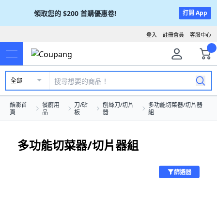
領取您的
$200
首購優惠卷!
打開 App
登入
註冊會員
客服中心
全部
酷澎首
餐廚用
刀/砧
刨絲刀/切片
多功能切菜器/切片器
頁
品
板
器
組
多功能切菜器/切片器組
篩選器