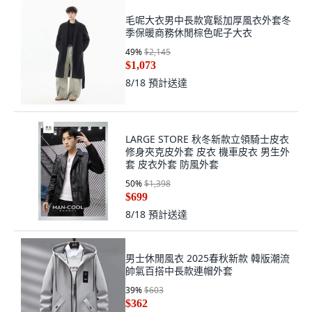
毛呢大衣男中長款寬鬆加厚風衣外套冬
季保暖商務休閒棕色呢子大衣
49
%
$2,145
$1,073
8/18
預計送達
LARGE STORE 秋冬新款立領騎士皮衣
修身夾克皮外套 皮衣 機車皮衣 男生外
套 皮衣外套 防風外套
50
%
$1,398
$699
8/18
預計送達
男士休閒風衣 2025春秋新款 韓版潮流
帥氣百搭中長款連帽外套
39
%
$603
$362