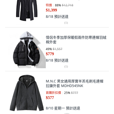
特價
88
%
$12,718
$1,399
8/18
預計送達
(
1
)
情侶冬季加厚保暖假兩件防寒連帽羽絨
棉外套
49
%
$1,557
$779
8/18
預計送達
(
1
)
M.N.C 男女通用厚實羊羔毛刷毛連帽
拉鍊外套 MDHD545NK
首購折扣價
25
%
$777
$577
8/10 星期一
預計送達