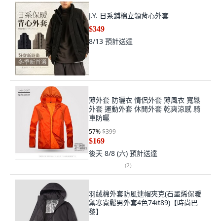
J.Y. 日系鋪棉立領背心外套
$349
8/13
預計送達
薄外套 防曬衣 情侶外套 薄風衣 寬鬆
外套 運動外套 休閒外套 乾爽涼感 騎
車防曬
57
%
$399
$169
後天 8/8 (六)
預計送達
(
2
)
羽絨棉外套防風連帽夾克(石墨烯保暖
禦寒寬鬆男外套4色74it89)【時尚巴
黎】