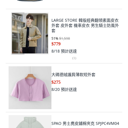
LARGE STORE 韓版經典翻領素面皮衣
外套 皮外套 機車皮衣 男生騎士防風外
套
51
%
$1,598
$779
8/18
預計送達
(
1
)
大碼德絨護肩薄款短外套
$275
8/20
預計送達
SPAO 男士麂皮鋪棉夾克 SPJPC4VM04