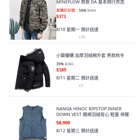
MINEFLOW 男款 DA 基本飛行夾克
首購折扣價
59
%
$909
$371
8/10 星期一
預計送達
(
28
)
小蘭優購 加厚羽絨棉外套 男款秋冬
39
%
$980
$589
8/11 星期二
預計送達
(
2
)
NANGA HINOC RIPSTOP INNER
DOWN VEST 開襟羽絨背心 輕量 保暖
$8,900
8/12 星期三
預計送達