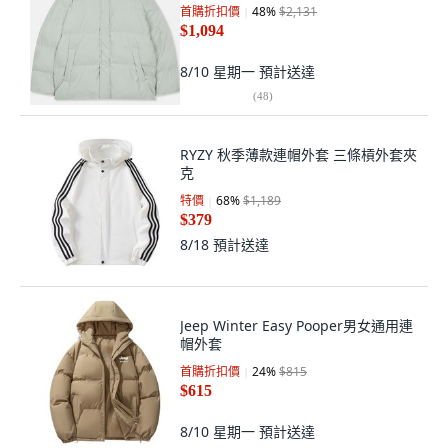
首購折扣價
48
%
$2,131
$1,094
8/10 星期一
預計送達
(
48
)
RYZY 秋季薄款連帽外套 三條槓外套夾
克
特價
68
%
$1,189
$379
8/18
預計送達
Jeep Winter Easy Pooper男女通用連
帽外套
首購折扣價
24
%
$815
$615
8/10 星期一
預計送達