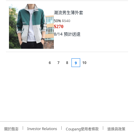
潮流男生薄外套
50
%
$540
$270
8/14
預計送達
6
7
8
10
9
Investor Relations
關於酷澎
Coupang使用者條款
退換貨政策