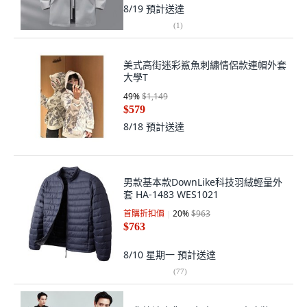
8/19
預計送達
(
1
)
美式高街迷彩鯊魚刺繡情侶款連帽外套
大學T
49
%
$1,149
$579
8/18
預計送達
男款基本款DownLike科技羽絨輕量外
套 HA-1483 WES1021
首購折扣價
20
%
$963
$763
8/10 星期一
預計送達
(
77
)