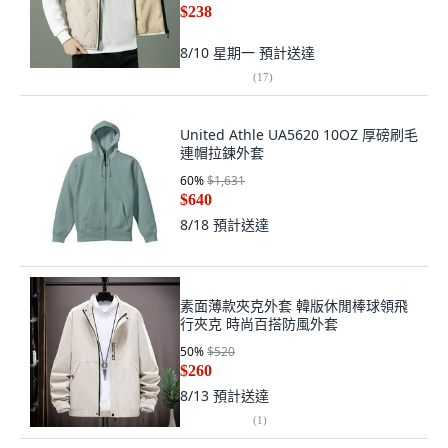
$238
8/10 星期一
預計送達
(
17
)
United Athle UA5620 10OZ 厚磅刷毛
連帽拉鍊外套
60
%
$1,631
$640
8/18
預計送達
素面薄款夾克外套 韓版休閒棒球領飛
行夾克 時尚百搭防風外套
50
%
$520
$260
8/13
預計送達
(
1
)