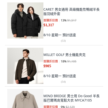
CARET 男女通用 高級機能性鴨絨半長
版羽絨外套
首購折扣價
13
%
$1,517
$1,317
8/10 星期一
預計送達
(
53
)
MILLET GOLF 男士機能夾克
首購折扣價
18
%
$1,105
$905
8/10 星期一
預計送達
(
54
)
MIND BRIDGE 男士用 Do Good 半長
版巴爾瑪肯寬鬆大衣 MYCA7105
首購折扣價
9
%
$2,129