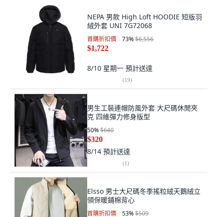
NEPA 男款 High Loft HOODIE 短版羽
絨外套 UNI 7G72068
首購折扣價
73
%
$6,556
$1,722
8/10 星期一
預計送達
(
19
)
男生工裝連帽防風外套 大尺碼休閒夾
克 四維彈力修身版型
50
%
$640
$320
8/14
預計送達
(
1
)
Elsso 男士大尺碼冬季搖粒絨天鵝絨立
領保暖鋪棉背心
首購折扣價
53
%
$509