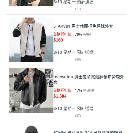
8/10 星期一
預計送達
(
17
)
STARVIN 男士休閒撞色棒球外套
首購折扣價
78
%
$787
$169
8/10 星期一
預計送達
(
89
)
meosidda 男士皮革寬鬆翻領布勞森外
套
首購折扣價
17
%
$1,819
$1,504
8/10 星期一
預計送達
(
27
)
FCMM 男女通用 724 日常基本款防風