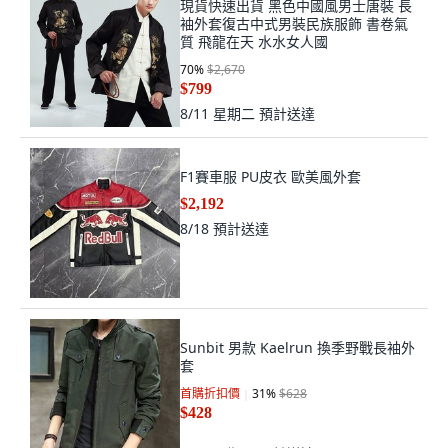
現貨快速出貨 黑色中國風男士唐裝 長
袖外套復古中式男裝民族服飾 書卷氣
質 飛龍在天 水水女人國
70
%
$2,670
$799
8/11 星期二
預計送達
F1賽車服 PU皮衣 歐美風外套
$2,192
8/18
預計送達
Sunbit 男款 Kaelrun 換季野戰長袖外
套
首購折扣價
31
%
$628
$428