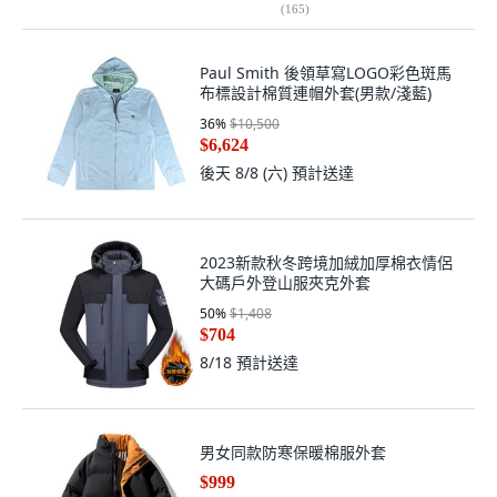
(
165
)
Paul Smith 後領草寫LOGO彩色斑馬
布標設計棉質連帽外套(男款/淺藍)
36
%
$10,500
$6,624
後天 8/8 (六)
預計送達
2023新款秋冬跨境加絨加厚棉衣情侶
大碼戶外登山服夾克外套
50
%
$1,408
$704
8/18
預計送達
男女同款防寒保暖棉服外套
$999