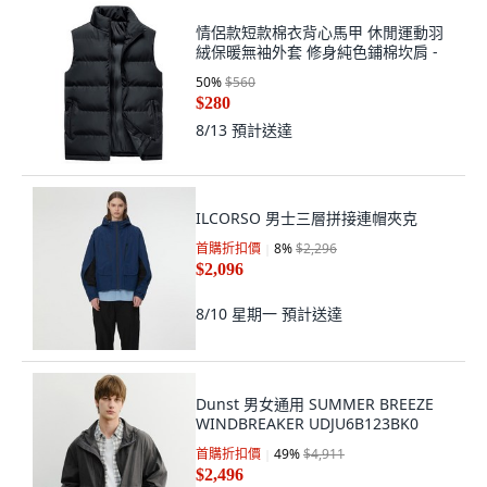
情侶款短款棉衣背心馬甲 休閒運動羽
絨保暖無袖外套 修身純色鋪棉坎肩 -
50
%
$560
$280
8/13
預計送達
ILCORSO 男士三層拼接連帽夾克
首購折扣價
8
%
$2,296
$2,096
8/10 星期一
預計送達
Dunst 男女通用 SUMMER BREEZE
WINDBREAKER UDJU6B123BK0
首購折扣價
49
%
$4,911
$2,496