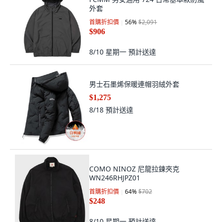
外套
首購折扣價
56
%
$2,091
$906
8/10 星期一
預計送達
男士石墨烯保暖連帽羽絨外套
$1,275
8/18
預計送達
COMO NINOZ 尼龍拉鍊夾克
WN246RHJPZ01
首購折扣價
64
%
$702
$248
8/10 星期一
預計送達