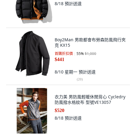
8/18
預計送達
Boy2Man 男款都會布勞森防風飛行夾
克 KX15
首購折扣價
55
%
$1,000
$441
8/10 星期一
預計送達
(
20
)
衣力美 男防風輕暖休閒背心 Cycledry
防風撥水格紋布 型號VE13057
$520
8/18
預計送達