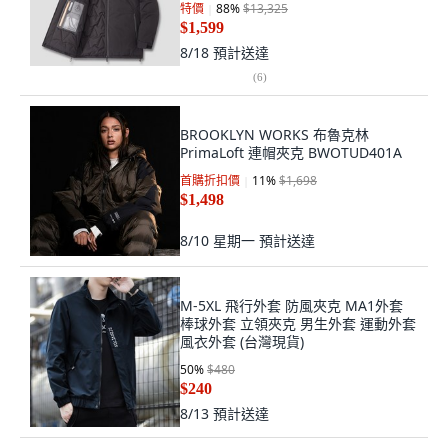
特價
88
%
$13,325
$1,599
8/18
預計送達
(
6
)
BROOKLYN WORKS 布魯克林
PrimaLoft 連帽夾克 BWOTUD401A
首購折扣價
11
%
$1,698
$1,498
8/10 星期一
預計送達
M-5XL 飛行外套 防風夾克 MA1外套
棒球外套 立領夾克 男生外套 運動外套
風衣外套 (台灣現貨)
50
%
$480
$240
8/13
預計送達