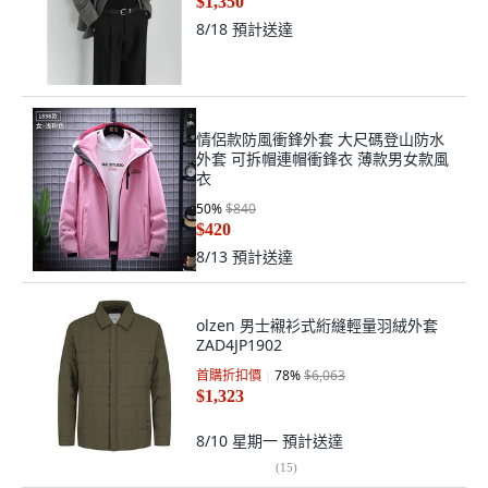
$1,350
8/18
預計送達
情侶款防風衝鋒外套 大尺碼登山防水
外套 可拆帽連帽衝鋒衣 薄款男女款風
衣
50
%
$840
$420
8/13
預計送達
olzen 男士襯衫式絎縫輕量羽絨外套
ZAD4JP1902
首購折扣價
78
%
$6,063
$1,323
8/10 星期一
預計送達
(
15
)