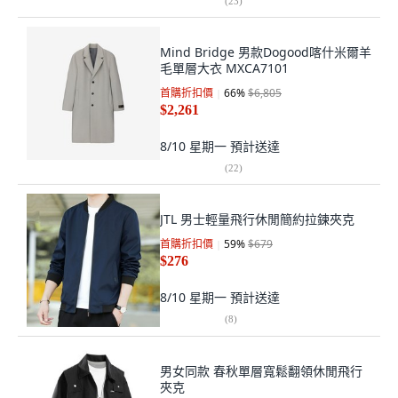
(
23
)
Mind Bridge 男款Dogood喀什米爾羊
毛單層大衣 MXCA7101
首購折扣價
66
%
$6,805
$2,261
8/10 星期一
預計送達
(
22
)
JTL 男士輕量飛行休閒簡約拉鍊夾克
首購折扣價
59
%
$679
$276
8/10 星期一
預計送達
(
8
)
男女同款 春秋單層寬鬆翻領休閒飛行
夾克