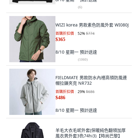
(
6
)
WIZI korea 男款素色防風外套 WI080J
首購折扣價
52
%
$774
$365
8/10 星期一
預計送達
(
1060
)
FIELDMATE 男款防水內裡高領防風連
帽拉鍊夾克 NR732
首購折扣價
29
%
$686
$486
8/10 星期一
預計送達
羊毛大衣毛呢外套(保暖純色翻領加厚
風衣男外套3色74hi3)【時尚巴黎】