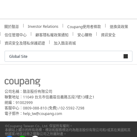
Investor Relations
關於酷澎
Coupang使用者條款
退換貨政策
信任管理中心
顧客隱私權政策通知
安心購物
資訊安全
資訊安全及隱私保護認證
加入酷澎商城
Global Site
公司名稱：酷澎股份有限公司
聯繫地址：11049 台北市信義區信義路五段7號13樓之1
統編：91002999
客服中心：0809-088-810 (免費) / 02-5592-7298
電子郵件：help_tw@coupang.com
©Coupang Taiwan Co., Ltd. 保留所有權利。
本網站上顯示的所有商標、標誌和服務標誌均為酷澎股份有限公司和/或其在美國和其
他國家/地區註冊之關聯公司之所屬財產。