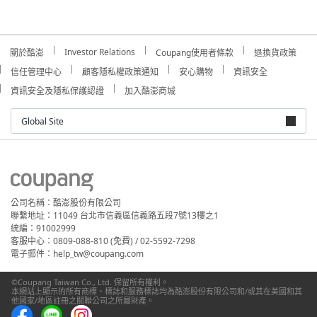
Investor Relations
關於酷澎
Coupang使用者條款
退換貨政策
信任管理中心
顧客隱私權政策通知
安心購物
資訊安全
資訊安全及隱私保護認證
加入酷澎商城
Global Site
公司名稱：酷澎股份有限公司
聯繫地址：11049 台北市信義區信義路五段7號13樓之1
統編：91002999
客服中心：0809-088-810 (免費) / 02-5592-7298
電子郵件：help_tw@coupang.com
©Coupang Taiwan Co., Ltd. 保留所有權利。
本網站上顯示的所有商標、標誌和服務標誌均為酷澎股份有限公司和/或其在美國和其
他國家/地區註冊之關聯公司之所屬財產。