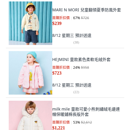
MARI N MORI 兒童翻領夏季防風外套
首購折扣價
67
%
$726
$239
8/12 星期三
預計送達
(
38
)
HEJMINI 童款素色柔軟毛絨外套
首購折扣價
24
%
$958
$723
8/12 星期三
預計送達
(
22
)
milk mile 童款可愛小熊刺繡絨毛邊連
帽保暖鋪棉長版外套
首購折扣價
53
%
$2,612
$1,221