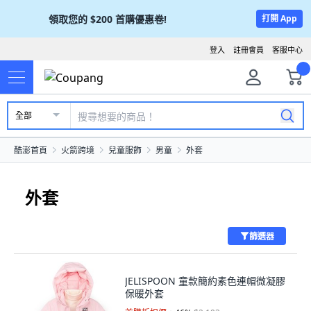
領取您的
$200
首購優惠卷!
打開 App
登入
註冊會員
客服中心
全部
酷澎首頁
火箭跨境
兒童服飾
男童
外套
外套
篩選器
JELISPOON 童款簡約素色連帽微凝膠
保暖外套