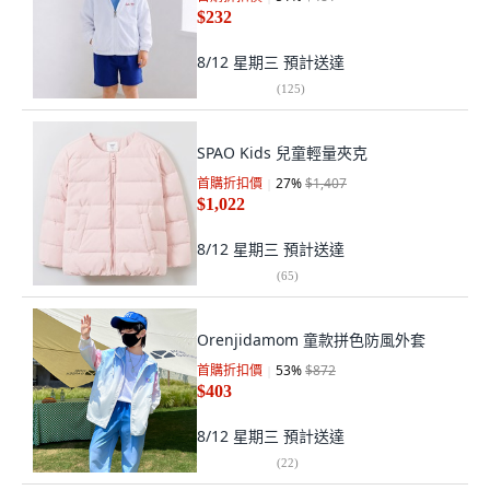
$232
8/12 星期三
預計送達
(
125
)
SPAO Kids 兒童輕量夾克
首購折扣價
27
%
$1,407
$1,022
8/12 星期三
預計送達
(
65
)
Orenjidamom 童款拼色防風外套
首購折扣價
53
%
$872
$403
8/12 星期三
預計送達
(
22
)