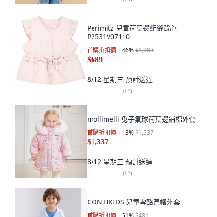
Perimitz 兒童荷葉邊絎縫背心
P2531V07110
首購折扣價
46
%
$1,283
$689
8/12 星期三
預計送達
(
12
)
mollimelli 兔子氣球荷葉邊鋪棉外套
首購折扣價
13
%
$1,537
$1,337
8/12 星期三
預計送達
(
12
)
CONTIKIDS 兒童雪酪連帽外套
首購折扣價
51
%
$481