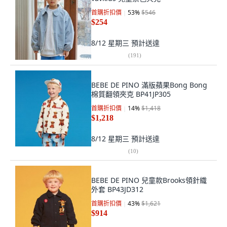
首購折扣價
53
%
$546
$254
8/12 星期三
預計送達
(
191
)
BEBE DE PINO 滿版蘋果Bong Bong
棉質翻領夾克 BP41JP305
首購折扣價
14
%
$1,418
$1,218
8/12 星期三
預計送達
(
10
)
BEBE DE PINO 兒童款Brooks領針織
外套 BP43JD312
首購折扣價
43
%
$1,621
$914