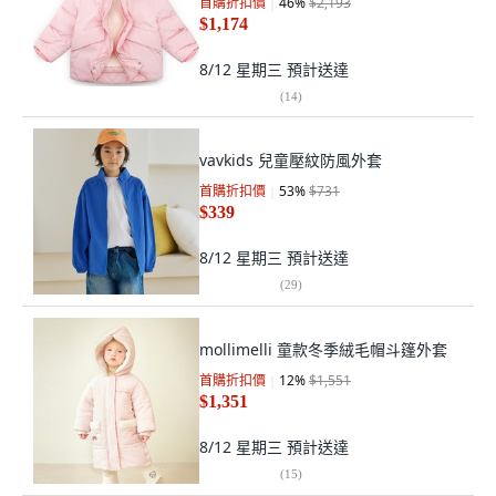
首購折扣價
46
%
$2,193
$1,174
8/12 星期三
預計送達
(
14
)
vavkids 兒童壓紋防風外套
首購折扣價
53
%
$731
$339
8/12 星期三
預計送達
(
29
)
mollimelli 童款冬季絨毛帽斗篷外套
首購折扣價
12
%
$1,551
$1,351
8/12 星期三
預計送達
(
15
)