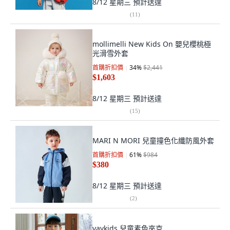
8/12 星期三
預計送達
(
11
)
mollimelli New Kids On 嬰兒櫻桃極
光滑雪外套
首購折扣價
34
%
$2,441
$1,603
8/12 星期三
預計送達
(
15
)
MARI N MORI 兒童撞色化纖防風外套
首購折扣價
61
%
$984
$380
8/12 星期三
預計送達
(
2
)
vavkids 兒童素色夾克