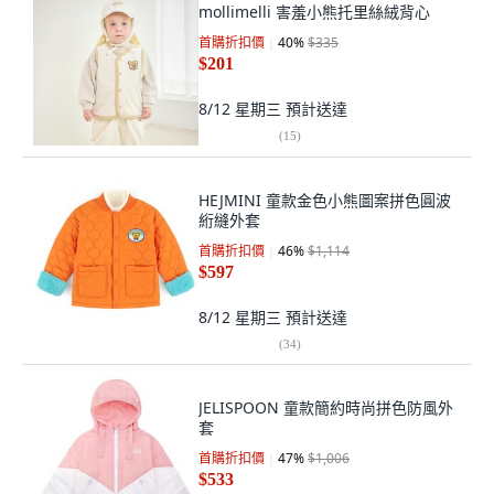
mollimelli 害羞小熊托里絲絨背心
首購折扣價
40
%
$335
$201
8/12 星期三
預計送達
(
15
)
HEJMINI 童款金色小熊圖案拼色圓波
絎縫外套
首購折扣價
46
%
$1,114
$597
8/12 星期三
預計送達
(
34
)
JELISPOON 童款簡約時尚拼色防風外
套
首購折扣價
47
%
$1,006
$533