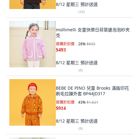
8/12 星期三
預計送達
(
19
)
mollimelli 女童快樂日荷葉邊泡泡紗夾
克
首購折扣價
28
%
$693
$493
8/12 星期三
預計送達
(
6
)
BEBE DE PINO 兒童 Brooks 滿版印花
刷毛拉鍊外套 BP44JD317
首購折扣價
43
%
$1,621
$914
8/12 星期三
預計送達
(
8
)