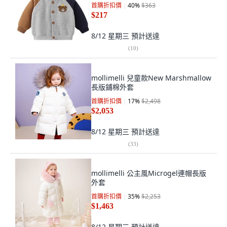
首購折扣價
40
%
$363
$217
8/12 星期三
預計送達
(
10
)
mollimelli 兒童款New Marshmallow
長版鋪棉外套
首購折扣價
17
%
$2,498
$2,053
8/12 星期三
預計送達
(
33
)
mollimelli 公主風Microgel連帽長版
外套
首購折扣價
35
%
$2,253
$1,463
8/12 星期三
預計送達