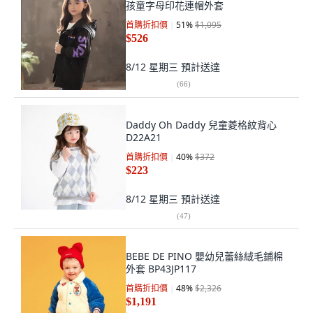
孩童字母印花連帽外套
首購折扣價
51
%
$1,095
$526
8/12 星期三
預計送達
(
66
)
Daddy Oh Daddy 兒童菱格紋背心
D22A21
首購折扣價
40
%
$372
$223
8/12 星期三
預計送達
(
47
)
BEBE DE PINO 嬰幼兒蕾絲絨毛鋪棉
外套 BP43JP117
首購折扣價
48
%
$2,326
$1,191