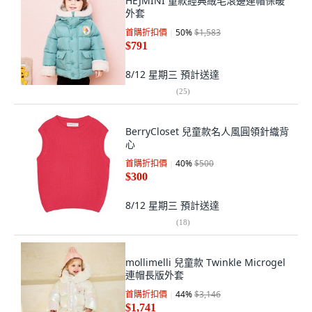
HEJMINI 童款經典絨毛滾邊連帽保暖
外套
首購折扣價
50
%
$1,583
$791
8/12 星期三
預計送達
(
25
)
BerryCloset 兒童款名人風圓領針織背
心
首購折扣價
40
%
$500
$300
8/12 星期三
預計送達
(
18
)
mollimelli 兒童款 Twinkle Microgel
連帽長版外套
首購折扣價
44
%
$3,146
$1,741