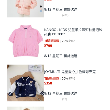
8/12 星期三
預計送達
(
422
)
KANGOL KIDS 兒童半拉鍊短袖泡泡紗
夾克 PB 2002
首購折扣價
20
%
$966
$766
8/12 星期三
預計送達
JOYMULTI 兒童愛心拼色棒球夾克
首購折扣價
50
%
$716
$358
8/12 星期三
預計送達
(
27
)