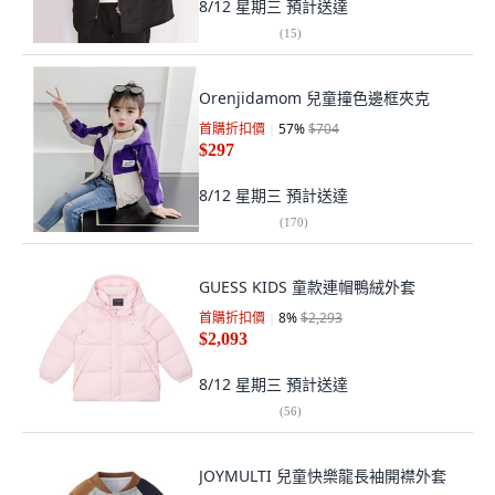
8/12 星期三
預計送達
(
15
)
Orenjidamom 兒童撞色邊框夾克
首購折扣價
57
%
$704
$297
8/12 星期三
預計送達
(
170
)
GUESS KIDS 童款連帽鴨絨外套
首購折扣價
8
%
$2,293
$2,093
8/12 星期三
預計送達
(
56
)
JOYMULTI 兒童快樂龍長袖開襟外套