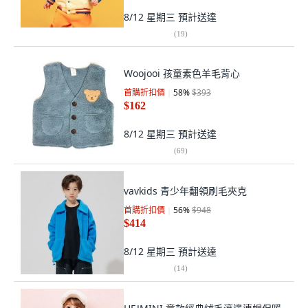
8/12 星期三
預計送達
(
19
)
Woojooi 孩童素色羊毛背心
首購折扣價
58
%
$393
$162
8/12 星期三
預計送達
(
69
)
vavkids 青少年翻領刷毛夾克
首購折扣價
56
%
$948
$414
8/12 星期三
預計送達
(
14
)