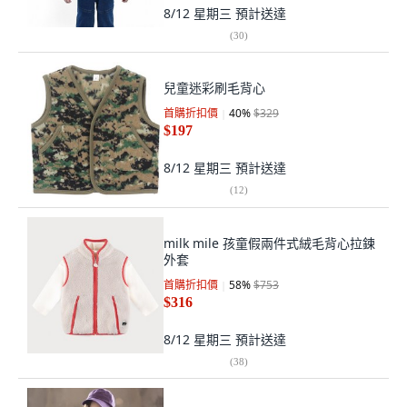
8/12 星期三
預計送達
(
30
)
兒童迷彩刷毛背心
首購折扣價
40
%
$329
$197
8/12 星期三
預計送達
(
12
)
milk mile 孩童假兩件式絨毛背心拉鍊
外套
首購折扣價
58
%
$753
$316
8/12 星期三
預計送達
(
38
)