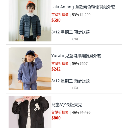
Lala Amang 童款素色輕便羽絨外套
首購折扣價
53
%
$1,290
$598
8/12 星期三
預計送達
(
28
)
Yurabi 兒童塔絲綸防風外套
首購折扣價
59
%
$597
$242
8/12 星期三
預計送達
(
13
)
兒童A字長版夾克
首購折扣價
46
%
$1,485
$800