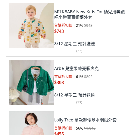
MILKBABY New Kids On 幼兒用奔跑
吧小熊寶寶絎縫外套
首購折扣價
21
%
$943
$743
8/12 星期三
預計送達
(
27
)
Arbe 兒童果凍亮彩夾克
首購折扣價
61
%
$802
$308
8/12 星期三
預計送達
(
23
)
Lolly Tree 童款輕便基本羽絨外套
首購折扣價
56
%
$1,045
$455