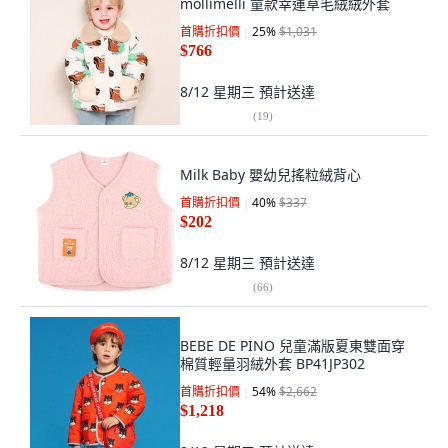
mollimelli 童款幸運草毛絨絨外套
首購折扣價
25
%
$1,031
$766
8/12 星期三
預計送達
(
19
)
Milk Baby 嬰幼兒搖粒絨背心
首購折扣價
40
%
$337
$202
8/12 星期三
預計送達
(
66
)
BEBE DE PINO 兒童滿版夏東雙面穿
棉質輕量羽絨外套 BP41JP302
首購折扣價
54
%
$2,662
$1,218