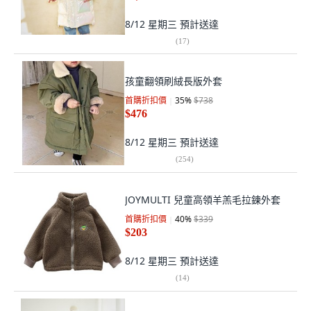
8/12 星期三
預計送達
(
17
)
孩童翻領刷絨長版外套
首購折扣價
35
%
$738
$476
8/12 星期三
預計送達
(
254
)
JOYMULTI 兒童高領羊羔毛拉鍊外套
首購折扣價
40
%
$339
$203
8/12 星期三
預計送達
(
14
)