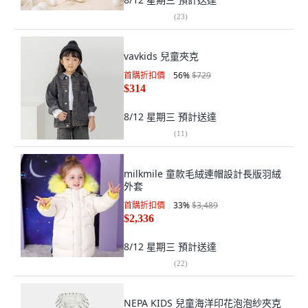
(
23
)
vavkids 兒童夾克
首購折扣價
56
%
$729
$314
8/12 星期三
預計送達
(
11
)
milkmile 童款毛絨連帽設計長版羽絨
外套
首購折扣價
33
%
$3,489
$2,336
8/12 星期三
預計送達
(
22
)
NEPA KIDS 兒童海洋印花泡泡紗夾克