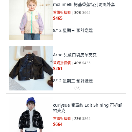
mollimelli 柯基香蕉特別防風外套
首購折扣價
30
%
$665
$465
8/12 星期三
預計送達
Arbe 兒童口袋皮革夾克
首購折扣價
40
%
$435
$261
8/12 星期三
預計送達
(
53
)
curlysue 兒童款 Edit Shining 可拆卸
袖夾克
首購折扣價
23
%
$864
$664