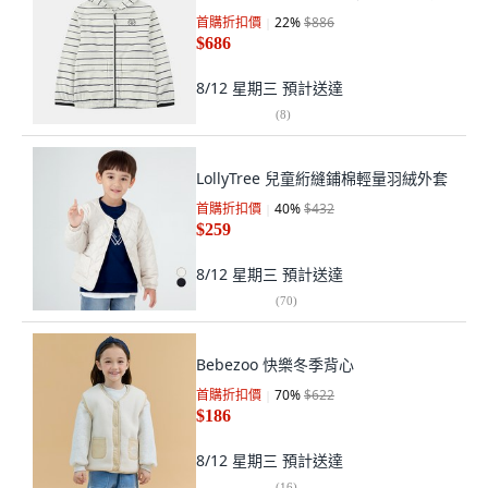
首購折扣價
22
%
$886
$686
8/12 星期三
預計送達
(
8
)
LollyTree 兒童絎縫鋪棉輕量羽絨外套
首購折扣價
40
%
$432
$259
8/12 星期三
預計送達
(
70
)
Bebezoo 快樂冬季背心
首購折扣價
70
%
$622
$186
8/12 星期三
預計送達
(
16
)