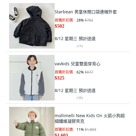
Starbean 男童休閒口袋連帽外套
首購折扣價
28
%
$702
$502
8/12 星期三
預計送達
(
14
)
vavkids 兒童雙面穿背心
首購折扣價
62
%
$877
$325
8/12 星期三
預計送達
(
38
)
mollimelli New Kids On 火箭小狗超
細纖維凝膠夾克
首購折扣價
11
%
$1,803
$1,603