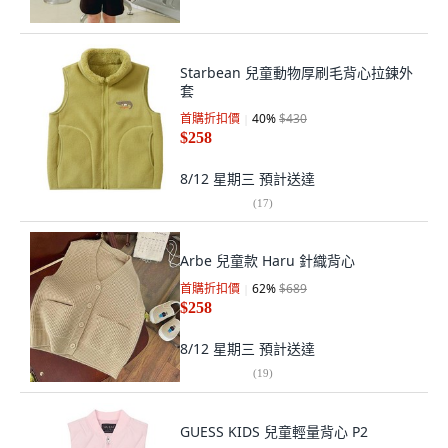
Starbean 兒童動物厚刷毛背心拉鍊外
套
首購折扣價
40
%
$430
$258
8/12 星期三
預計送達
(
17
)
Arbe 兒童款 Haru 針織背心
首購折扣價
62
%
$689
$258
8/12 星期三
預計送達
(
19
)
GUESS KIDS 兒童輕量背心 P2