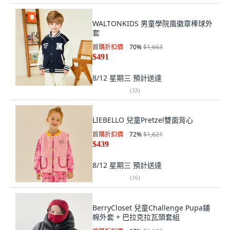
WALTONKIDS 男童學院風徽章棒球外
套
首購折扣價
70
%
$1,663
$491
8/12 星期三
預計送達
(
33
)
LIEBELLO 兒童Pretzel雙面背心
首購折扣價
72
%
$1,621
$439
8/12 星期三
預計送達
(
16
)
BerryCloset 兒童Challenge Pupa鋪
棉外套 + 巴拉克拉瓦頭套組