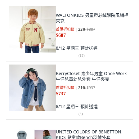
WALTONKIDS 男童燈芯絨學院風鋪棉
夾克
首購折扣價
22
%
$887
$687
8/12 星期三
預計送達
(
12
)
BerryCloset 青少年男童 Once Work
牛仔兒童幼兒外套 牛仔夾克
首購折扣價
21
%
$937
$737
8/12 星期三
預計送達
(
3
)
UNITED COLORS OF BENETTON.
KIDS 兒童款Bench羽絨外套