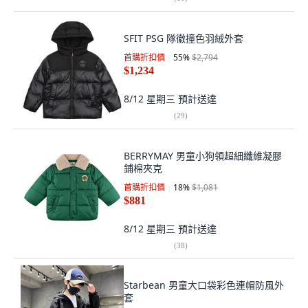
SFIT PSG 隊徽撞色羽絨外套
首購折扣價
55
%
$2,794
$1,234
8/12 星期三
預計送達
(
29
)
BERRYMAY 男童小狗領超細纖維凝膠
鋪棉夾克
首購折扣價
18
%
$1,081
$881
8/12 星期三
預計送達
(
38
)
Starbean 男童大口袋彩色連帽防風外
套