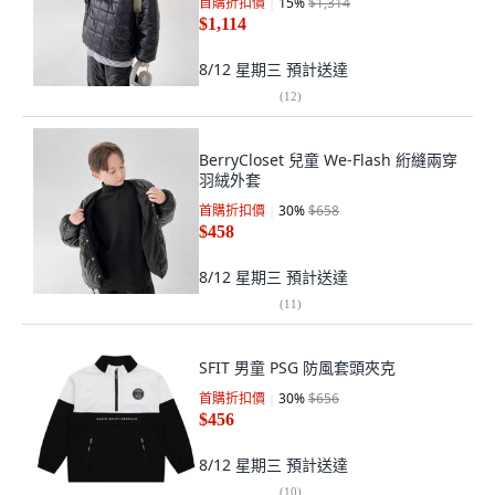
首購折扣價
15
%
$1,314
$1,114
8/12 星期三
預計送達
(
12
)
BerryCloset 兒童 We-Flash 絎縫兩穿
羽絨外套
首購折扣價
30
%
$658
$458
8/12 星期三
預計送達
(
11
)
SFIT 男童 PSG 防風套頭夾克
首購折扣價
30
%
$656
$456
8/12 星期三
預計送達
(
10
)