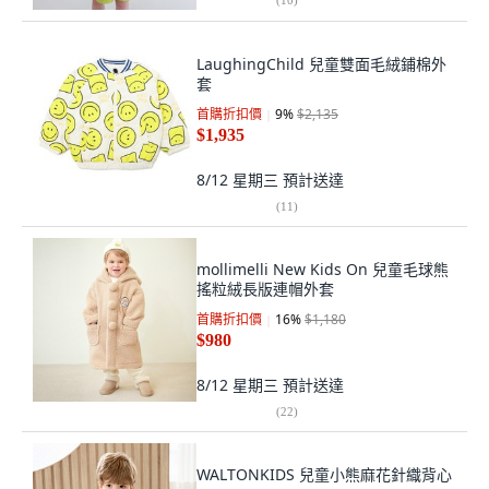
LaughingChild 兒童雙面毛絨鋪棉外
套
首購折扣價
9
%
$2,135
$1,935
8/12 星期三
預計送達
(
11
)
mollimelli New Kids On 兒童毛球熊
搖粒絨長版連帽外套
首購折扣價
16
%
$1,180
$980
8/12 星期三
預計送達
(
22
)
WALTONKIDS 兒童小熊麻花針織背心