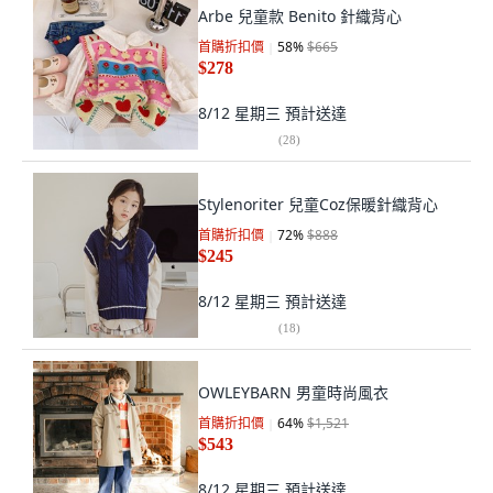
Arbe 兒童款 Benito 針織背心
首購折扣價
58
%
$665
$278
8/12 星期三
預計送達
(
28
)
Stylenoriter 兒童Coz保暖針織背心
首購折扣價
72
%
$888
$245
8/12 星期三
預計送達
(
18
)
OWLEYBARN 男童時尚風衣
首購折扣價
64
%
$1,521
$543
8/12 星期三
預計送達