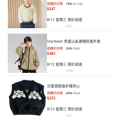
首購折扣價
78
%
$1,146
$247
8/12 星期三
預計送達
(
21
)
Starbean 男童山系連帽防風外套
首購折扣價
34
%
$582
$382
8/12 星期三
預計送達
(
110
)
兒童寬鬆版針織背心
首購折扣價
40
%
$426
$255
8/12 星期三
預計送達
(
12
)