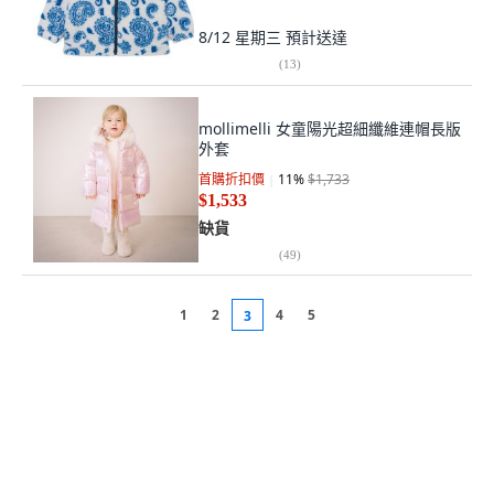
8/12 星期三
預計送達
(
13
)
mollimelli 女童陽光超細纖維連帽長版
外套
首購折扣價
11
%
$1,733
$1,533
缺貨
(
49
)
1
2
4
5
3