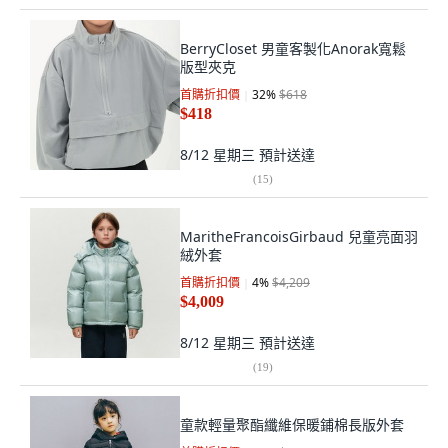
BerryCloset 男童客製化Anorak寬鬆
版型夾克
首購折扣價
32
%
$618
$418
8/12 星期三
預計送達
(
15
)
MaritheFrancoisGirbaud 兒童亮面羽
絨外套
首購折扣價
4
%
$4,209
$4,009
8/12 星期三
預計送達
(
19
)
童款輕量聚酯纖維保暖鋪棉長版外套