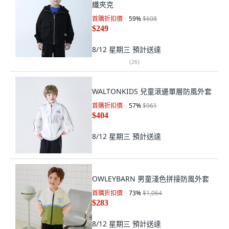
纖夾克
首購折扣價
59
%
$608
$249
8/12 星期三
預計送達
(
26
)
WALTONKIDS 兒童滾邊單層防風外套
首購折扣價
57
%
$961
$404
8/12 星期三
預計送達
OWLEYBARN 男童淺色拼接防風外套
首購折扣價
73
%
$1,064
$283
8/12 星期三
預計送達