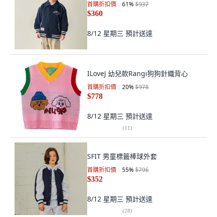
首購折扣價
61
%
$937
$360
8/12 星期三
預計送達
ILoveJ 幼兒款Rangi狗狗針織背心
首購折扣價
20
%
$978
$778
8/12 星期三
預計送達
(
11
)
SFIT 男童標籤棒球外套
首購折扣價
55
%
$796
$352
8/12 星期三
預計送達
(
28
)