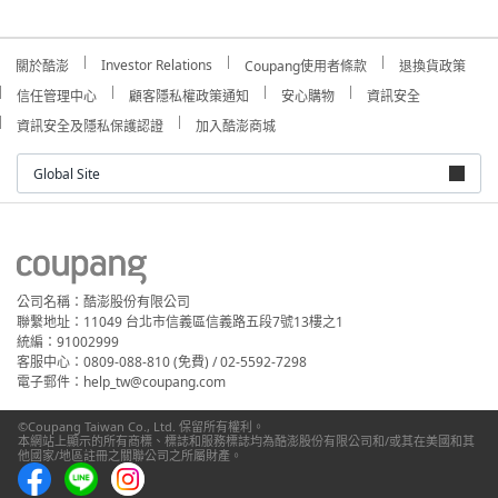
Investor Relations
關於酷澎
Coupang使用者條款
退換貨政策
信任管理中心
顧客隱私權政策通知
安心購物
資訊安全
資訊安全及隱私保護認證
加入酷澎商城
Global Site
公司名稱：酷澎股份有限公司
聯繫地址：11049 台北市信義區信義路五段7號13樓之1
統編：91002999
客服中心：0809-088-810 (免費) / 02-5592-7298
電子郵件：help_tw@coupang.com
©Coupang Taiwan Co., Ltd. 保留所有權利。
本網站上顯示的所有商標、標誌和服務標誌均為酷澎股份有限公司和/或其在美國和其
他國家/地區註冊之關聯公司之所屬財產。