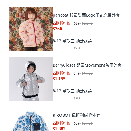
pancoat 孩童雙面Logo印花充棉外套
首購折扣價
68
%
$2,375
$760
8/12 星期三
預計送達
(
55
)
BerryCloset 兒童Movement防風外套
首購折扣價
34
%
$1,757
$1,155
8/12 星期三
預計送達
(
31
)
R.ROBOT 佩斯利絨毛外套
首購折扣價
63
%
$3,736
$1,382