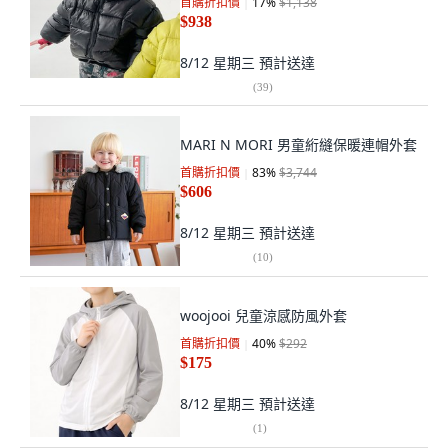
首購折扣價
17
%
$1,138
$938
8/12 星期三
預計送達
(
39
)
MARI N MORI 男童絎縫保暖連帽外套
首購折扣價
83
%
$3,744
$606
8/12 星期三
預計送達
(
10
)
woojooi 兒童涼感防風外套
首購折扣價
40
%
$292
$175
8/12 星期三
預計送達
(
1
)