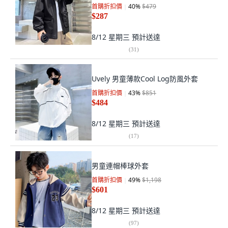
首購折扣價
40
%
$479
$287
8/12 星期三
預計送達
(
31
)
Uvely 男童薄款Cool Log防風外套
首購折扣價
43
%
$851
$484
8/12 星期三
預計送達
(
17
)
男童連帽棒球外套
首購折扣價
49
%
$1,198
$601
8/12 星期三
預計送達
(
97
)