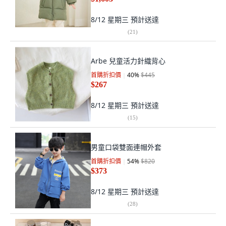
8/12 星期三
預計送達
(
21
)
Arbe 兒童活力針織背心
首購折扣價
40
%
$445
$267
8/12 星期三
預計送達
(
15
)
男童口袋雙面連帽外套
首購折扣價
54
%
$820
$373
8/12 星期三
預計送達
(
28
)