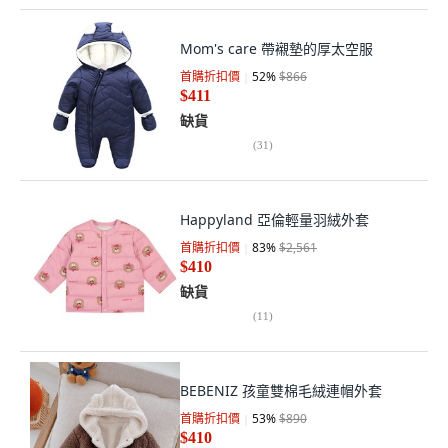
Mom's care 帶襯墊的厚太空服
首購折扣價
52
%
$866
$411
缺貨
(
31
)
Happyland 亞倫輕量羽絨外套
首購折扣價
83
%
$2,561
$410
缺貨
(
11
)
BEBENIZ 孩童雙棉毛絨連帽外套
首購折扣價
53
%
$890
$410