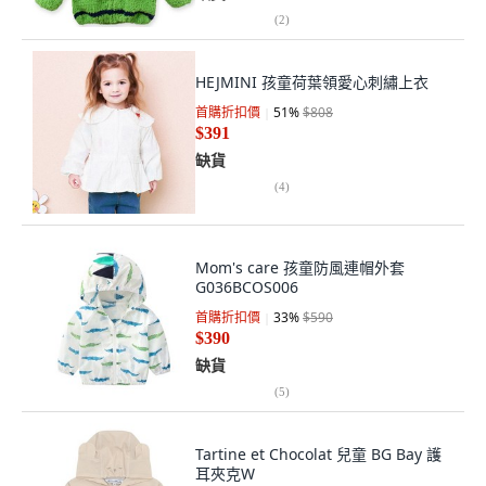
(
2
)
HEJMINI 孩童荷葉領愛心刺繡上衣
首購折扣價
51
%
$808
$391
缺貨
(
4
)
Mom's care 孩童防風連帽外套
G036BCOS006
首購折扣價
33
%
$590
$390
缺貨
(
5
)
Tartine et Chocolat 兒童 BG Bay 護
耳夾克W