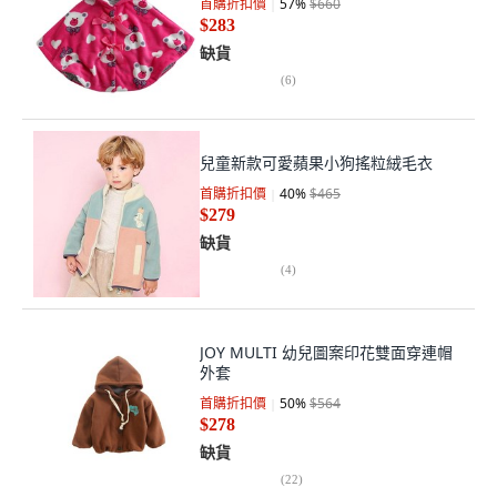
首購折扣價
57
%
$660
$283
缺貨
(
6
)
兒童新款可愛蘋果小狗搖粒絨毛衣
首購折扣價
40
%
$465
$279
缺貨
(
4
)
JOY MULTI 幼兒圖案印花雙面穿連帽
外套
首購折扣價
50
%
$564
$278
缺貨
(
22
)