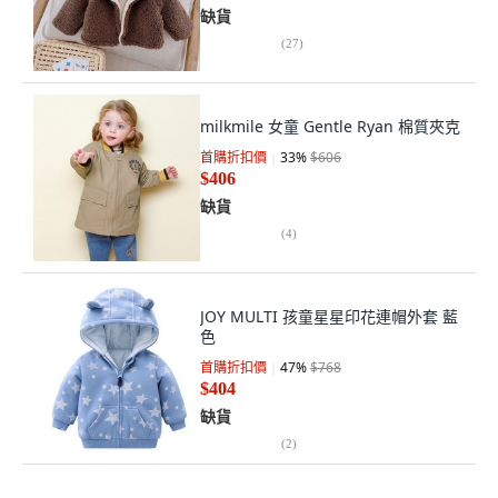
缺貨
(
27
)
milkmile 女童 Gentle Ryan 棉質夾克
首購折扣價
33
%
$606
$406
缺貨
(
4
)
JOY MULTI 孩童星星印花連帽外套 藍
色
首購折扣價
47
%
$768
$404
缺貨
(
2
)