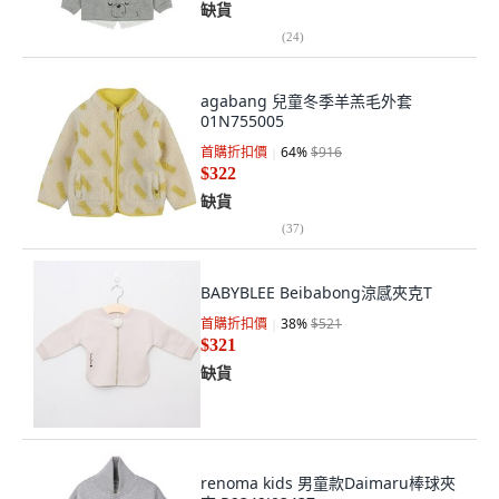
缺貨
(
24
)
agabang 兒童冬季羊羔毛外套
01N755005
首購折扣價
64
%
$916
$322
缺貨
(
37
)
BABYBLEE Beibabong涼感夾克T
首購折扣價
38
%
$521
$321
缺貨
renoma kids 男童款Daimaru棒球夾