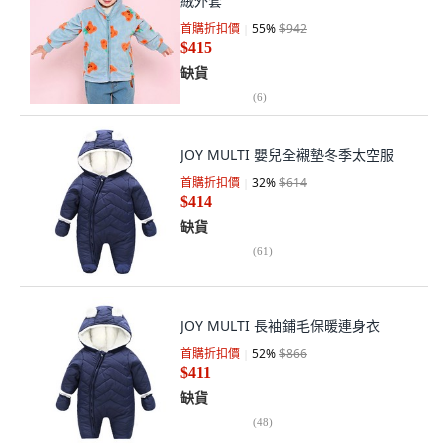
絨外套
首購折扣價
55
%
$942
$415
缺貨
(
6
)
JOY MULTI 嬰兒全襯墊冬季太空服
首購折扣價
32
%
$614
$414
缺貨
(
61
)
JOY MULTI 長袖鋪毛保暖連身衣
首購折扣價
52
%
$866
$411
缺貨
(
48
)