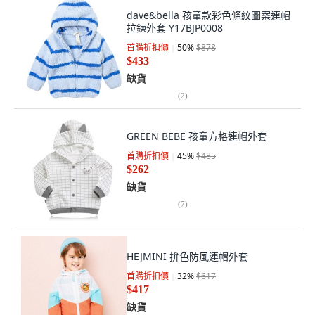
dave&bella 孩童款彩色條紋圖案連帽
拉鍊外套 Y17BJP0008
首購折扣價
50
%
$878
$433
缺貨
(
2
)
GREEN BEBE 孩童方格連帽外套
首購折扣價
45
%
$485
$262
缺貨
(
7
)
HEJMINI 拚色防風連帽外套
首購折扣價
32
%
$617
$417
缺貨