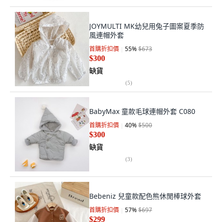
JOYMULTI MK幼兒用兔子圖案夏季防
風連帽外套
首購折扣價
55
%
$673
$300
缺貨
(
5
)
BabyMax 童款毛球連帽外套 C080
首購折扣價
40
%
$500
$300
缺貨
(
3
)
Bebeniz 兒童款配色熊休閒棒球外套
首購折扣價
57
%
$697
$299