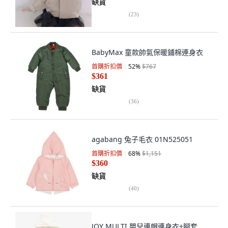
缺貨
(
23
)
BabyMax 童款帥氣保暖鋪棉連身衣
首購折扣價
52
%
$767
$361
缺貨
(
36
)
agabang 兔子毛衣 01N525051
首購折扣價
68
%
$1,151
$360
缺貨
(
40
)
JOY MULTI 嬰兒連帽連身衣+腳套