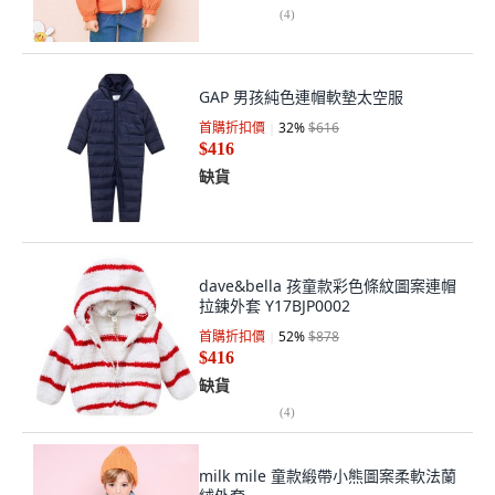
(
4
)
GAP 男孩純色連帽軟墊太空服
首購折扣價
32
%
$616
$416
缺貨
dave&bella 孩童款彩色條紋圖案連帽
拉鍊外套 Y17BJP0002
首購折扣價
52
%
$878
$416
缺貨
(
4
)
milk mile 童款緞帶小熊圖案柔軟法蘭