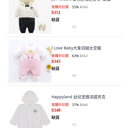
首購折扣價
55
%
$793
$351
缺貨
(
2
)
I Love Baby大象羽絨太空服
首購折扣價
63
%
$957
$345
缺貨
(
8
)
Happyland 幼兒塗鴉涼感夾克
首購折扣價
37
%
$540
$340
缺貨
(
1
)