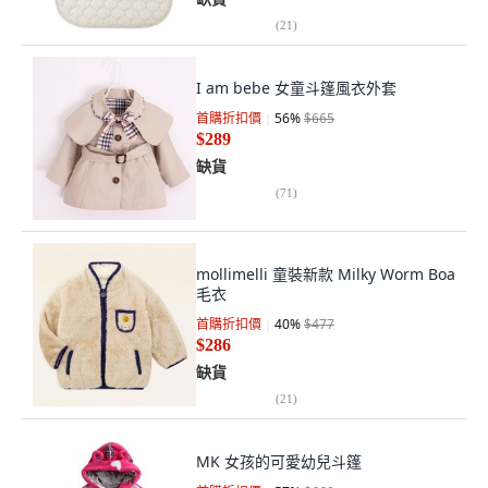
(
21
)
I am bebe 女童斗篷風衣外套
首購折扣價
56
%
$665
$289
缺貨
(
71
)
mollimelli 童裝新款 Milky Worm Boa
毛衣
首購折扣價
40
%
$477
$286
缺貨
(
21
)
MK 女孩的可愛幼兒斗篷