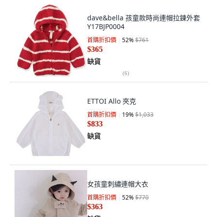
dave&bella 孩童款時尚連帽拉鍊外套
Y17BJP0004
首購折扣價
52
%
$761
$365
缺貨
(
6
)
ETTOI Allo 夾克
首購折扣價
19
%
$1,033
$833
缺貨
女孩童刺繡連帽大衣
首購折扣價
52
%
$770
$363