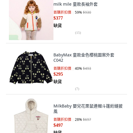
milk mile 童款長袖外套
首購折扣價
59
%
$930
$377
缺貨
(
15
)
BabyMax 童款金色櫻桃圖案外套
C042
首購折扣價
40
%
$493
$295
缺貨
(
7
)
MilkBaby 嬰兒花栗鼠連帽斗篷絎縫披
風
首購折扣價
28
%
$697
$497
缺貨