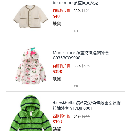
bebe nine 孩童貝貝夾克
首購折扣價
33
%
$601
$401
缺貨
(
7
)
Mom's care 孩童防風連帽外套
G036BCOS008
首購折扣價
33
%
$598
$398
缺貨
(
9
)
dave&bella 孩童款彩色條紋圖案連帽
拉鍊外套 Y17BJP0001
首購折扣價
51
%
$811
$393
缺貨