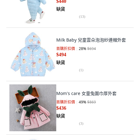
$440
缺貨
(
13
)
Milk Baby 兒童雲朵泡泡紗連帽外套
首購折扣價
28
%
$694
$494
缺貨
(
1
)
Mom's care 女童兔圍巾厚外套
首購折扣價
49
%
$869
$436
缺貨
(
3
)