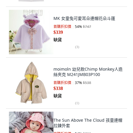
MK 女童兔可愛耳朵連帽花朵斗篷
首購折扣價
54
%
$747
$339
缺貨
(
3
)
moimoln 幼兒款Chimp Monkey人造
絲夾克 M241JMB03P100
首購折扣價
37
%
$538
$338
缺貨
(
1
)
The Sun Above The Cloud 孩童連帽
拉鍊外套