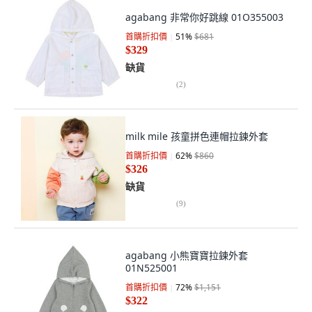
agabang 非常你好跳線 01O355003
首購折扣價
51
%
$681
$329
缺貨
(
2
)
milk mile 孩童拼色連帽拉鍊外套
首購折扣價
62
%
$860
$326
缺貨
(
9
)
agabang 小熊寶寶拉鍊外套
01N525001
首購折扣價
72
%
$1,151
$322