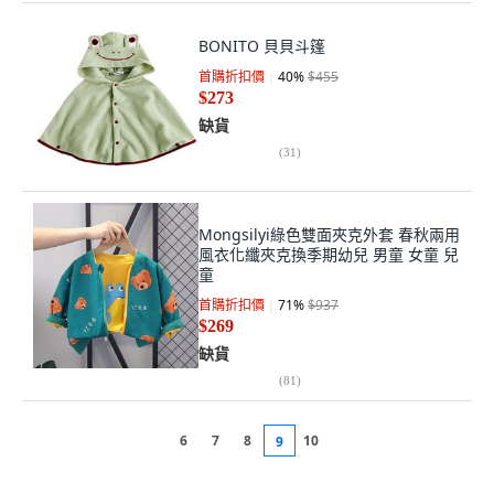
BONITO 貝貝斗篷
首購折扣價
40
%
$455
$273
缺貨
(
31
)
Mongsilyi綠色雙面夾克外套 春秋兩用
風衣化纖夾克換季期幼兒 男童 女童 兒
童
首購折扣價
71
%
$937
$269
缺貨
(
81
)
6
7
8
10
9