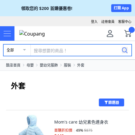
領取您的
$200
首購優惠卷!
打開 App
登入
註冊會員
客服中心
全部
酷澎首頁
母嬰
嬰幼兒服飾
服裝
外套
外套
篩選器
Mom's care 幼兒素色連身衣
首購折扣價
49
%
$875