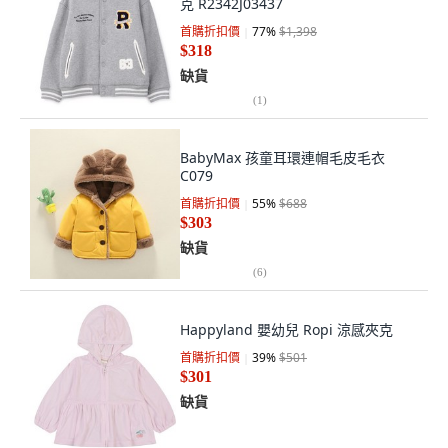
克 R2342J03437
首購折扣價
77
%
$1,398
$318
缺貨
(
1
)
BabyMax 孩童耳環連帽毛皮毛衣
C079
首購折扣價
55
%
$688
$303
缺貨
(
6
)
Happyland 嬰幼兒 Ropi 涼感夾克
首購折扣價
39
%
$501
$301
缺貨