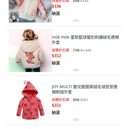
首購折扣價
54
%
$733
$336
缺貨
(
35
)
milk mile 童款籃球獵豹刺繡絨毛連帽
外套
首購折扣價
73
%
$1,339
$352
缺貨
(
18
)
JOY MULTI 嬰兒鹿圖案絨毛球造型連
帽刷絨外套
首購折扣價
36
%
$551
$351
缺貨
(
25
)