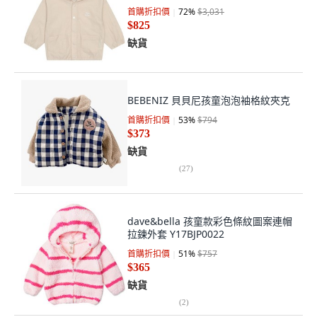
首購折扣價
72
%
$3,031
$825
缺貨
BEBENIZ 貝貝尼孩童泡泡袖格紋夾克
首購折扣價
53
%
$794
$373
缺貨
(
27
)
dave&bella 孩童款彩色條紋圖案連帽
拉鍊外套 Y17BJP0022
首購折扣價
51
%
$757
$365
缺貨
(
2
)