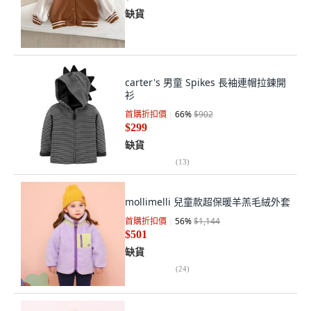
缺貨
carter's 男童 Spikes 長袖連帽拉鍊開
衫
首購折扣價
66
%
$902
$299
缺貨
(
13
)
mollimelli 兒童款超保暖羊羔毛絨外套
首購折扣價
56
%
$1,144
$501
缺貨
(
24
)