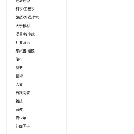
經濟經營
科學/工程學
韓語/外語/辭典
大學教材
漫畫/輕小說
社會政治
應試書/證照
旅行
歷史
藝術
人文
自我開發
雜誌
宗教
青少年
外國圖書