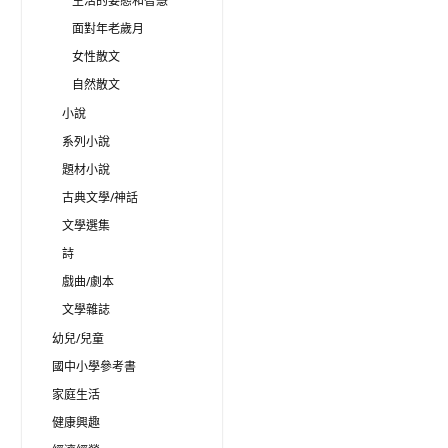
生活的姿態和智慧
面對年老歲月
女性散文
自然散文
小說
系列小說
題材小說
古典文學/神話
文學選集
詩
戲曲/劇本
文學雜誌
幼兒/兒童
國中小學參考書
家庭生活
健康興趣