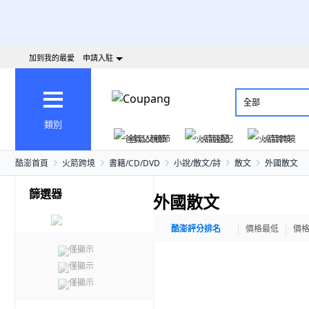
加到我的最愛
申請入駐
全部
類別
爸氣父親節
火箭速配
火箭跨境
酷澎首頁
火箭跨境
書籍/CD/DVD
小說/散文/詩
散文
外國散文
篩選器
外國散文
酷澎評分排名
價格最低
價
僅顯示
僅顯示
僅顯示