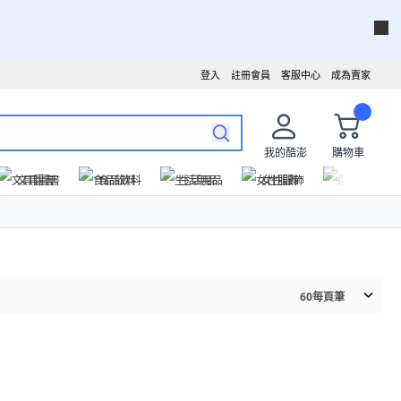
登入
註冊會員
客服中心
成為賣家
我的酷澎
購物車
文具圖書
食品飲料
生活用品
女性服飾
運動戶外
60
每頁筆