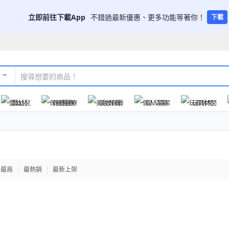
立即前往下載App
不錯過最新優惠、更多功能等著你！
下載
嬰幼兒
保健醫療
美妝保養
個人清潔
玩具休閒
格最高
最熱銷
最新上架