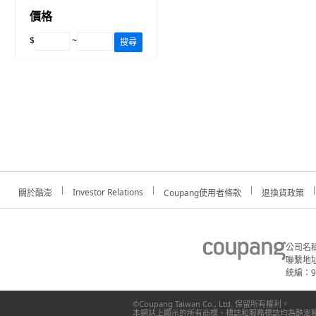
價格
$
~
搜尋
Investor Relations
關於酷澎
Coupang使用者條款
退換貨政策
公司名
聯繫地址
統編：91
©Coupang Taiwan Co., Ltd. 保留所有權利。
本網站上顯示的所有商標、標誌和服務標誌均為酷澎股