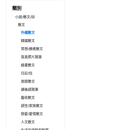
類別
小說/散文/詩
散文
外國散文
韓國散文
冥想/療癒散文
寫真照片隨筆
繪畫散文
日記/信
旅遊散文
讀後感隨筆
藝術散文
感性/家族散文
戀愛/愛情散文
人文散文