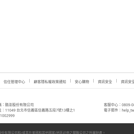
信任管理中心
顧客隱私權政策通知
安心購物
資訊安全
資訊安
稱：酷澎股份有限公司
客服中心：0809-088-
：11049 台北市信義區信義路五段7號13樓之1
電子郵件：help_tw
002999
份有限公司和/或其在美國和其他國家/地區註冊之關聯公司之所屬財產。