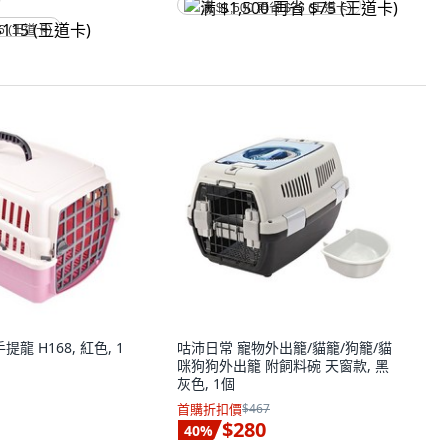
满 $1,500 再省 $75 (王道卡)
5 (王道卡)
提龍 H168, 紅色, 1
咕沛日常 寵物外出籠/貓籠/狗籠/貓
咪狗狗外出籠 附飼料碗 天窗款, 黑
灰色, 1個
首購折扣價
$467
$280
40
%