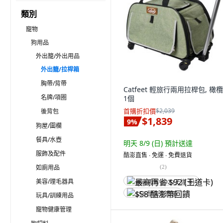
類別
寵物
狗用品
外出籠/外出用品
外出籠/拉桿箱
胸帶/背帶
Catfeet 輕旅行兩用拉桿包, 橄欖
名牌/項圈
1個
首購折扣價
$2,039
後背包
$1,839
9
%
狗屋/圍欄
餐具/水壺
明天 8/9 (日)
預計送達
服飾及配件
酷澎直售 ∙ 免運 ∙ 免費退貨
如廁用品
(
2
)
美容/理毛器具
最高再省 $92 (王道卡)
$58 酷澎幣回饋
玩具/訓練用品
寵物健康管理