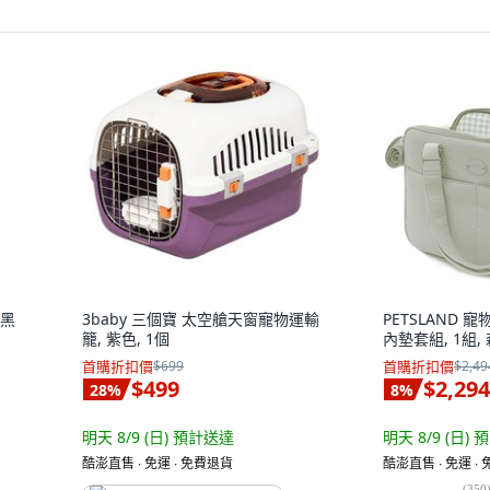
 黑
3baby 三個寶 太空艙天窗寵物運輸
PETSLAND 
籠, 紫色, 1個
內墊套組, 1組
首購折扣價
$699
首購折扣價
$2,49
$499
$2,294
28
%
8
%
明天 8/9 (日)
預計送達
明天 8/9 (日)
預
酷澎直售 ∙ 免運 ∙ 免費退貨
酷澎直售 ∙ 免運 ∙
(
350