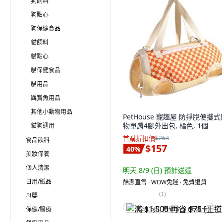
狗飼料
狗點心
狗保健食品
貓飼料
貓點心
貓保健食品
貓用品
觀賞魚用品
其他小動物用品
PetHouse 寵趣屋 防掙脫便攜
物單肩4腳外出包, 橘色, 1個
貓狗通用
首購折扣價
$263
食品飲料
$157
40
%
美妝保養
個人清潔
明天 8/9 (日)
預計送達
日用/紙品
酷澎直售 ∙ WOW免運 ∙ 免費退貨
(
1
)
母嬰
保健/醫療
满 $1,500 再省 $75 (王道卡)