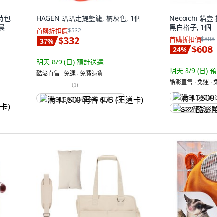
托特包
HAGEN 趴趴走提籃籠, 橘灰色, 1個
Necoichi 貓
晨
黑白格子, 1個
首購折扣價
$532
$332
首購折扣價
$808
37
%
$608
24
%
明天 8/9 (日)
預計送達
明天 8/9 (日)
預
酷澎直售 ∙ 免運 ∙ 免費退貨
酷澎直售 ∙ 免運 ∙
(
1
)
满 $1,500 再
满 $1,500 再省 $75 (王道卡)
$22 酷澎幣