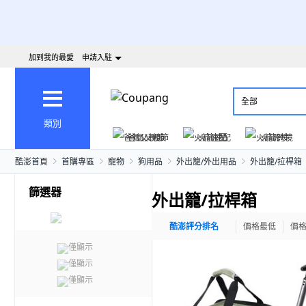
加到我的最愛
申請入駐
全部
類別
爸氣父親節
火箭速配
火箭跨境
酷澎首頁
首購專區
寵物
狗用品
外出籠/外出用品
外出籠/拉桿箱
篩選器
外出籠/拉桿箱
酷澎評分排名
價格最低
價
僅顯示
僅顯示
僅顯示