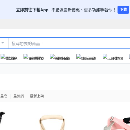
立即前往下載App
不錯過最新優惠、更多功能等著你！
下載
嬰幼兒
保健醫療
美妝保養
個人清潔
玩具休閒
格最高
最熱銷
最新上架