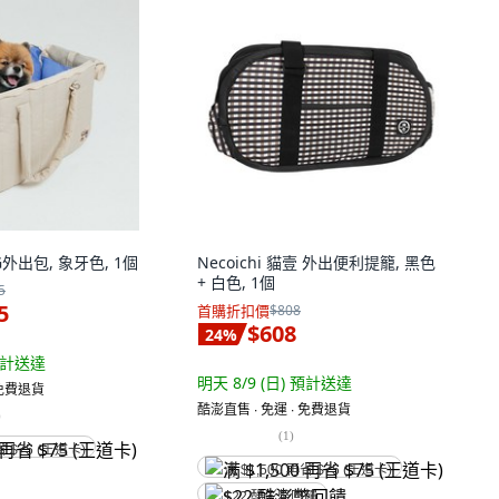
G外出包, 象牙色, 1個
Necoichi 貓壹 外出便利提籠, 黑色
+ 白色, 1個
5
5
首購折扣價
$808
$608
24
%
計送達
明天 8/9 (日)
預計送達
 免費退貨
酷澎直售 ∙ 免運 ∙ 免費退貨
)
(
1
)
省 $75 (王道卡)
满 $1,500 再省 $75 (王道卡)
$22 酷澎幣回饋