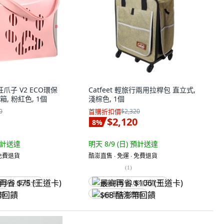
瘋狂爪子 V2 ECO環保
Catfeet 輕旅行兩用拉桿包 直立式,
, 粉紅色, 1個
淺棕色, 1個
0
首購折扣價
$2,320
$2,120
8
%
計送達
明天 8/9 (日)
預計送達
 免費退貨
酷澎直售 ∙ 免運 ∙ 免費退貨
(
1
)
省 $75 (王道卡)
最高再省 $106 (王道卡)
回饋
$68 酷澎幣回饋