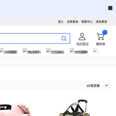
登入
註冊會員
客服中心
成為賣家
我的酷澎
購物車
文具圖書
食品飲料
生活用品
女性服飾
運動戶外
60
每頁筆