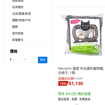
餐廚用品
玩具嗜好
文具/圖書/影音
運動/休閒/戶外
服飾
室內家居
家電數位
價格
$
~
搜尋
Necoichi 貓壹 外出便利寵物籠,
白格子, 1個
首購折扣價
$1,330
$1,130
15
%
明天 8/9 (日)
預計送達
酷澎直售 ∙ 免運 ∙ 免費退貨
(
1
)