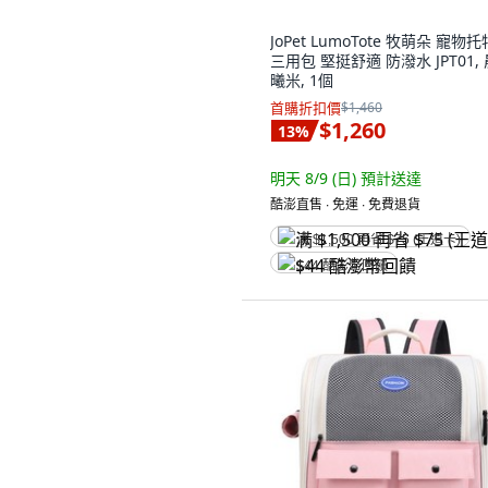
JoPet LumoTote 牧萌朵 寵物
三用包 堅挺舒適 防潑水 JPT01, 
曦米, 1個
首購折扣價
$1,460
$1,260
13
%
明天 8/9 (日)
預計送達
酷澎直售 ∙ 免運 ∙ 免費退貨
满 $1,500 再省 $75 (王道卡)
$44 酷澎幣回饋