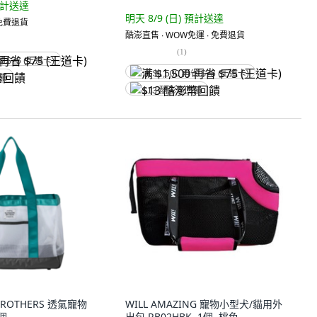
計送達
明天 8/9 (日)
預計送達
 免費退貨
酷澎直售 ∙ WOW免運 ∙ 免費退貨
(
1
)
省 $75 (王道卡)
满 $1,500 再省 $75 (王道卡)
回饋
$13 酷澎幣回饋
BROTHERS 透氣寵物
WILL AMAZING 寵物小型犬/貓用外
1個
出包 RB02HBK, 1個, 桃色