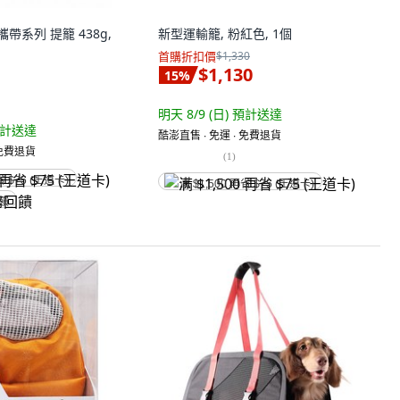
壹 攜帶系列 提籠 438g,
新型運輸籠, 粉紅色, 1個
首購折扣價
$1,330
$1,130
15
%
明天 8/9 (日)
預計送達
計送達
酷澎直售 ∙ 免運 ∙ 免費退貨
 免費退貨
(
1
)
省 $75 (王道卡)
满 $1,500 再省 $75 (王道卡)
回饋