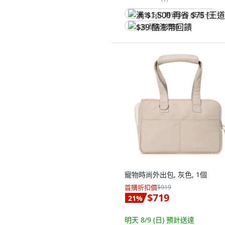
满 $1,500 再省 $75 (王道卡)
$39 酷澎幣回饋
寵物時尚外出包, 灰色, 1個
首購折扣價
$919
$719
21
%
明天 8/9 (日)
預計送達