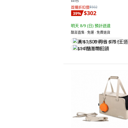
首購折扣價
$502
$302
39
%
明天 8/9 (日)
預計送達
酷澎直售 ∙ 免運 ∙ 免費退貨
满 $1,500 再省 $75 (王道卡)
$14 酷澎幣回饋