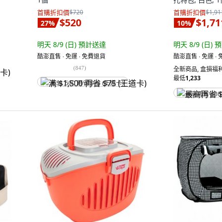
首購折扣價
$720
首購折扣價
$1,91
$520
$1,71
27
%
10
%
明天 8/9 (日)
預計送達
明天 8/9 (日)
預
酷澎直售 ∙ 免運 ∙ 免費退貨
酷澎直售 ∙ 免運 ∙
(
847
)
全新商品
,
盒損福利
最低
1,233
满 $1,500 再省 $75 (王道卡)
最高再省 $86