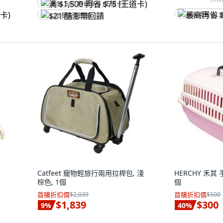
满 $1,500 再省 $75 (王道卡)
最高再省 $11
$21 酷澎幣回饋
Catfeet 寵物輕旅行兩用拉桿包, 淺
HERCHY 禾其 手
棕色, 1個
個
首購折扣價
$2,039
首購折扣價
$500
$1,839
$300
9
%
40
%