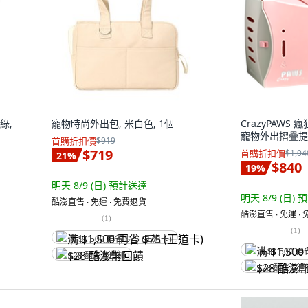
綠,
寵物時尚外出包, 米白色, 1個
CrazyPAWS 
寵物外出摺疊提箱
首購折扣價
$919
$719
首購折扣價
$1,04
21
%
$840
19
%
明天 8/9 (日)
預計送達
明天 8/9 (日)
預
酷澎直售 ∙ 免運 ∙ 免費退貨
酷澎直售 ∙ 免運 ∙
(
1
)
(
1
)
满 $1,500 再省 $75 (王道卡)
满 $1,500 再
$28 酷澎幣回饋
$28 酷澎幣