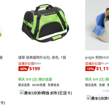
式寵
捷華 經典寵物外出包, 綠色, 1個
pogle 狗狗HU
首購折扣價
$333
首購折扣價
$1,31
$199
$1,11
40
%
15
%
明天 8/9 (日)
預計送達
明天 8/9 (日)
預
酷澎直售 ∙ WOW免運 ∙ 免費退貨
酷澎直售 ∙ 免運 ∙
(
150
满 $1,500 再省 $75 (王道卡)
满 $1,500 再