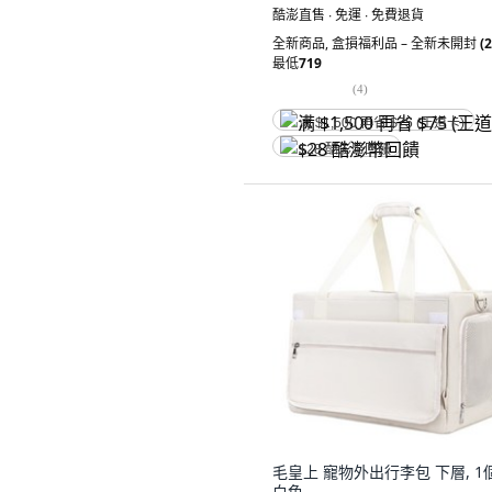
酷澎直售 ∙ 免運 ∙ 免費退貨
全新商品
,
盒損福利品 – 全新未開封
(2
最低
719
(
4
)
满 $1,500 再省 $75 (王道卡)
$28 酷澎幣回饋
毛皇上 寵物外出行李包 下層, 1個
白色