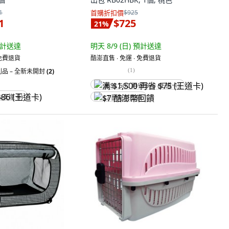
1
首購折扣價
$925
1
$725
21
%
計送達
明天 8/9 (日)
預計送達
 免費退貨
酷澎直售 ∙ 免運 ∙ 免費退貨
(
1
)
品 – 全新未開封
(2)
满 $1,500 再省 $75 (王道卡)
 (王道卡)
$7 酷澎幣回饋