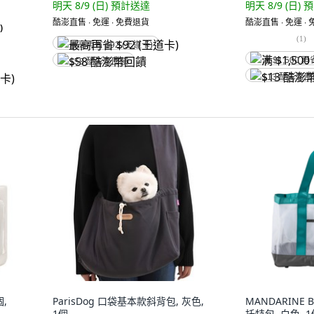
明天 8/9 (日)
預計送達
明天 8/9 (日)
預
酷澎直售 ∙ 免運 ∙ 免費退貨
酷澎直售 ∙ 免運 ∙
)
(
1
)
最高再省 $92 (王道卡)
满 $1,500 再
$58 酷澎幣回饋
$13 酷澎幣
,
ParisDog 口袋基本款斜背包, 灰色,
MANDARINE 
1個
托特包, 白色, 