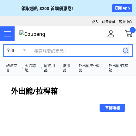
領取您的
$200
首購優惠卷!
打開 App
登入
註冊會員
客服中心
全部
酷澎首
火箭跨
寵物用
貓用
外出籠/外出用
外出籠/拉桿
頁
境
品
品
品
箱
外出籠/拉桿箱
篩選器