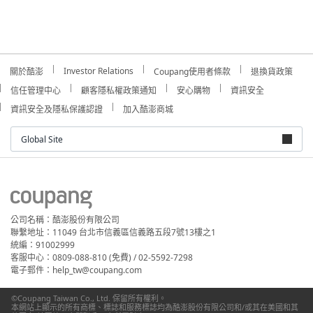
Investor Relations
關於酷澎
Coupang使用者條款
退換貨政策
信任管理中心
顧客隱私權政策通知
安心購物
資訊安全
資訊安全及隱私保護認證
加入酷澎商城
Global Site
公司名稱：酷澎股份有限公司
聯繫地址：11049 台北市信義區信義路五段7號13樓之1
統編：91002999
客服中心：0809-088-810 (免費) / 02-5592-7298
電子郵件：help_tw@coupang.com
©Coupang Taiwan Co., Ltd. 保留所有權利。
本網站上顯示的所有商標、標誌和服務標誌均為酷澎股份有限公司和/或其在美國和其