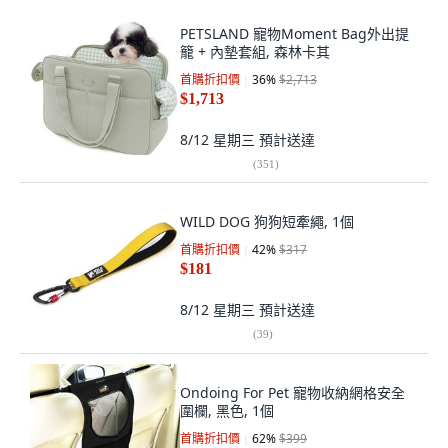
PETSLAND 寵物Moment Bag外出提
籠 + 內墊套組, 森林卡其
首購折扣價
36
%
$2,713
$1,713
8/12 星期三
預計送達
(
351
)
WILD DOG 狗狗短牽繩, 1個
首購折扣價
42
%
$317
$181
8/12 星期三
預計送達
(
39
)
Ondoing For Pet 寵物收納網格安全
圍欄, 黑色, 1個
首購折扣價
62
%
$399