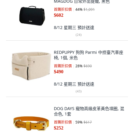
MAGDOG 日常外出提籠, 黑色
首購折扣價
44
%
$1,091
$602
8/12 星期三
預計送達
(
24
)
REDPUPPY 狗狗 Parmi 中控臺汽車座
椅, 1個, 米色
首購折扣價
28
%
$690
$490
8/12 星期三
預計送達
(
43
)
DOG DAYS 寵物高級皮革黃色項圈, 混
合色, 1套
首購折扣價
59
%
$617
$252