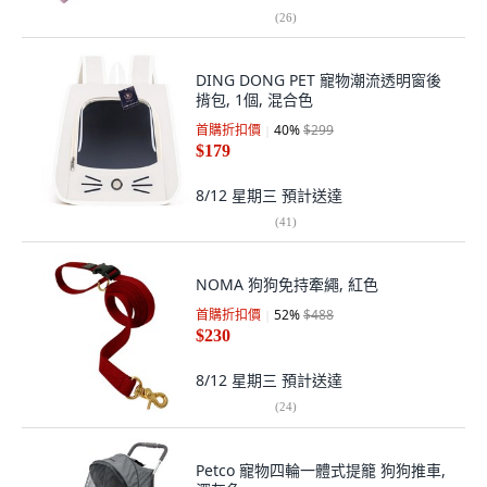
(
26
)
DING DONG PET 寵物潮流透明窗後
揹包, 1個, 混合色
首購折扣價
40
%
$299
$179
8/12 星期三
預計送達
(
41
)
NOMA 狗狗免持牽繩, 紅色
首購折扣價
52
%
$488
$230
8/12 星期三
預計送達
(
24
)
Petco 寵物四輪一體式提籠 狗狗推車,