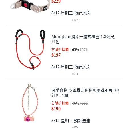
$229
8/12 星期三
預計送達
(
123
)
Mungtem 繩索一體式項圈 1.8公尺,
紅色
首購折扣價
65
%
$576
$197
8/12 星期三
預計送達
(
91
)
可愛寵物 皮革骨頭狗狗項圈識別牌, 粉
紅色, 1個
首購折扣價
46
%
$352
$190
8/12 星期三
預計送達
(
47
)