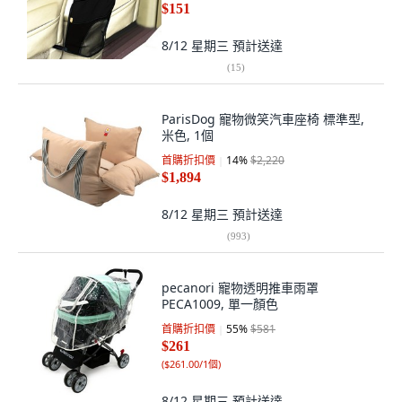
$151
8/12 星期三
預計送達
(
15
)
ParisDog 寵物微笑汽車座椅 標準型,
米色, 1個
首購折扣價
14
%
$2,220
$1,894
8/12 星期三
預計送達
(
993
)
pecanori 寵物透明推車雨罩
PECA1009, 單一顏色
首購折扣價
55
%
$581
$261
(
$261.00/1個
)
8/12 星期三
預計送達