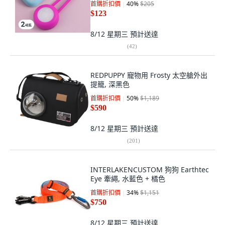
首購折扣價
40
%
$205
$123
8/12 星期三
預計送達
(
42
)
REDPUPPY 寵物用 Frosty 太空艙外出
提籠, 深黑色
首購折扣價
50
%
$1,189
$590
8/12 星期三
預計送達
(
201
)
INTERLAKENCUSTOM 狗狗 Earthtec
Eye 牽繩, 水藍色 + 橘色
首購折扣價
34
%
$1,151
$750
8/12 星期三
預計送達