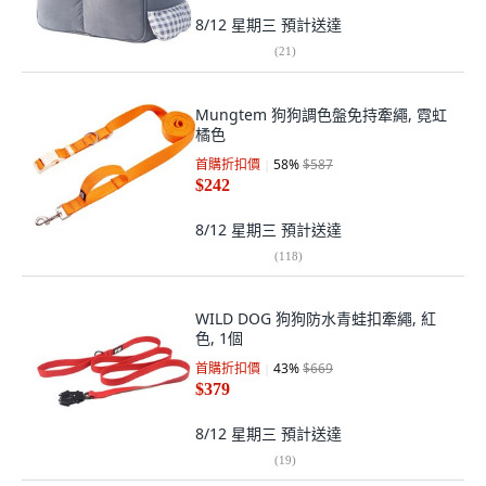
8/12 星期三
預計送達
(
21
)
Mungtem 狗狗調色盤免持牽繩, 霓虹
橘色
首購折扣價
58
%
$587
$242
8/12 星期三
預計送達
(
118
)
WILD DOG 狗狗防水青蛙扣牽繩, 紅
色, 1個
首購折扣價
43
%
$669
$379
8/12 星期三
預計送達
(
19
)