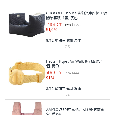
CHOCOPET house 狗狗汽車座椅 + 遮
陽罩套裝, 1套, 灰色
首購折扣價
16
%
$1,220
$1,020
8/12 星期三
預計送達
(
39
)
heytail Fitpet Air Walk 狗狗牽繩, 1
個, 黃色
首購折扣價
69
%
$444
$134
8/12 星期三
預計送達
(
91
)
AMYLOVESPET 寵物用羽絨棉胸前背
包, 愛心粉