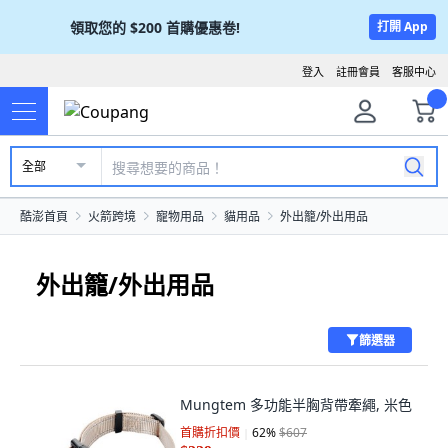
領取您的
$200
首購優惠卷!
打開 App
登入
註冊會員
客服中心
全部
酷澎首頁
火箭跨境
寵物用品
貓用品
外出籠/外出用品
外出籠/外出用品
篩選器
Mungtem 多功能半胸背帶牽繩, 米色
首購折扣價
62
%
$607