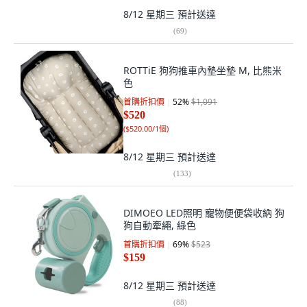
8/12 星期三
預計送達
(
69
)
ROTTiE 狗狗推車內墊坐墊 M, 比熊米
色
首購折扣價
52
%
$1,091
$520
(
$520.00/1個
)
8/12 星期三
預計送達
(
133
)
DIMOEO LED照明 寵物便便袋收納 狗
狗自動牽繩, 綠色
首購折扣價
69
%
$523
$159
8/12 星期三
預計送達
(
88
)