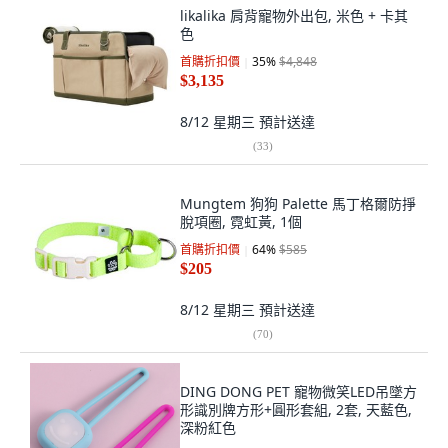
likalika 肩背寵物外出包, 米色 + 卡其
色
首購折扣價
35
%
$4,848
$3,135
8/12 星期三
預計送達
(
33
)
Mungtem 狗狗 Palette 馬丁格爾防掙
脫項圈, 霓虹黃, 1個
首購折扣價
64
%
$585
$205
8/12 星期三
預計送達
(
70
)
DING DONG PET 寵物微笑LED吊墜方
形識別牌方形+圓形套組, 2套, 天藍色,
深粉紅色