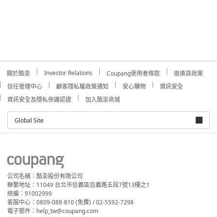
Investor Relations
關於酷澎
Coupang使用者條款
退換貨政策
信任管理中心
顧客隱私權政策通知
安心購物
資訊安全
資訊安全及隱私保護認證
加入酷澎商城
Global Site
公司名稱：酷澎股份有限公司
聯繫地址：11049 台北市信義區信義路五段7號13樓之1
統編：91002999
客服中心：0809-088-810 (免費) / 02-5592-7298
電子郵件：help_tw@coupang.com