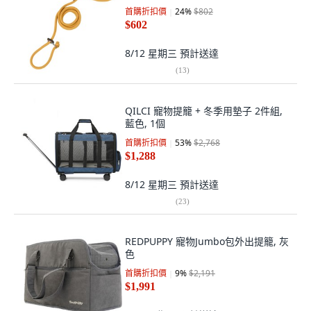
首購折扣價
24
%
$802
$602
8/12 星期三
預計送達
(
13
)
QILCI 寵物提籠 + 冬季用墊子 2件組,
藍色, 1個
首購折扣價
53
%
$2,768
$1,288
8/12 星期三
預計送達
(
23
)
REDPUPPY 寵物Jumbo包外出提籠, 灰
色
首購折扣價
9
%
$2,191
$1,991