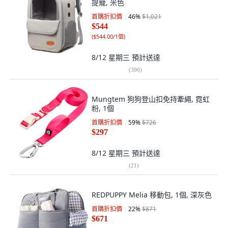
提籠, 米色
首購折扣價
46
%
$1,021
$544
(
$544.00/1個
)
8/12 星期三
預計送達
(
390
)
Mungtem 狗狗登山扣免持牽繩, 霓虹
粉, 1個
首購折扣價
59
%
$726
$297
8/12 星期三
預計送達
(
21
)
REDPUPPY Melia 移動包, 1個, 深灰色
首購折扣價
22
%
$871
$671