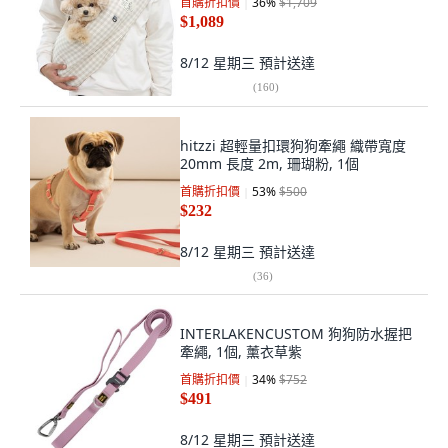
首購折扣價
36
%
$1,709
$1,089
8/12 星期三
預計送達
(
160
)
hitzzi 超輕量扣環狗狗牽繩 織帶寬度
20mm 長度 2m, 珊瑚粉, 1個
首購折扣價
53
%
$500
$232
8/12 星期三
預計送達
(
36
)
INTERLAKENCUSTOM 狗狗防水握把
牽繩, 1個, 薰衣草紫
首購折扣價
34
%
$752
$491
8/12 星期三
預計送達