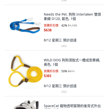
(
24
)
Needs the Pet. 狗狗 Interlaken 雙頭
牽繩 D120, 藍色, 1個
首購折扣價
42
%
$1,105
$638
8/12 星期三
預計送達
(
43
)
WILD DOG 狗狗滑脫式一體成型牽繩,
黃色, 1個
首購折扣價
50
%
$611
$301
8/12 星期三
預計送達
(
52
)
SpaceCat 寵物透明窗簡約後背式外出