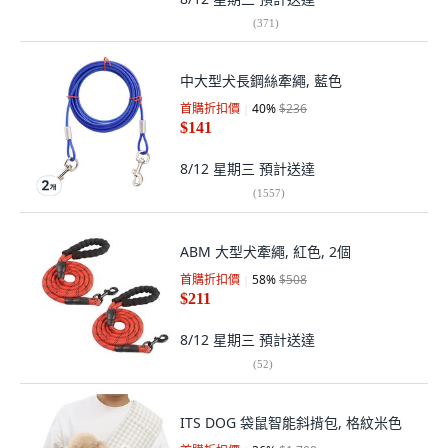
(
371
)
中大型犬長鋼絲牽繩, 藍色
首購折扣價
40
%
$236
$141
8/12 星期三
預計送達
(
1557
)
ABM 大型犬牽繩, 紅色, 2個
首購折扣價
58
%
$508
$211
8/12 星期三
預計送達
(
52
)
ITS DOG 袋鼠智能斜揹包, 格紋米色