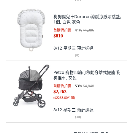
狗狗嬰兒車Duraron涼感涼感涼感墊,
1個, 白色 灰色
首購折扣價
41
%
$1,386
$810
8/12 星期三
預計送達
(
8
)
Petco 寵物四輪可移動分離式提籠 狗
狗推車, 灰色
首購折扣價
53
%
$4,848
$2,263
(
$2263.00/1個
)
8/12 星期三
預計送達
(
30
)