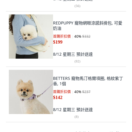
(
56
)
REDPUPPY 寵物網眼涼感斜揹包, 可愛
奶油
首購折扣價
40
%
$332
$199
8/12 星期三
預計送達
(
92
)
BETTERS 寵物馬汀格爾項圈, 格紋紫丁
香, 1個
首購折扣價
40
%
$237
$142
8/12 星期三
預計送達
(
8
)