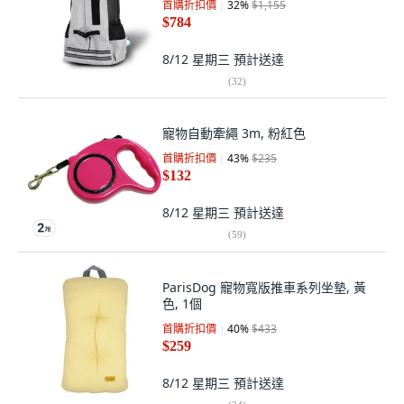
首購折扣價
32
%
$1,155
$784
8/12 星期三
預計送達
(
32
)
寵物自動牽繩 3m, 粉紅色
首購折扣價
43
%
$235
$132
8/12 星期三
預計送達
(
59
)
ParisDog 寵物寬版推車系列坐墊, 黃
色, 1個
首購折扣價
40
%
$433
$259
8/12 星期三
預計送達