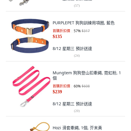
(
57
)
PURPLEPET 狗狗訓練用項圈, 藍色
首購折扣價
57
%
$317
$135
8/12 星期三
預計送達
(
24
)
Mungtem 狗狗登山扣牽繩, 霓虹粉, 1
個
首購折扣價
60
%
$608
$239
8/12 星期三
預計送達
(
20
)
Hozi 滑套牽繩, 1個, 芥末黃