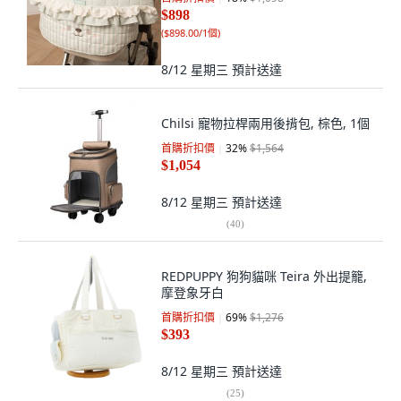
$898
(
$898.00/1個
)
8/12 星期三
預計送達
Chilsi 寵物拉桿兩用後揹包, 棕色, 1個
首購折扣價
32
%
$1,564
$1,054
8/12 星期三
預計送達
(
40
)
REDPUPPY 狗狗貓咪 Teira 外出提籠,
摩登象牙白
首購折扣價
69
%
$1,276
$393
8/12 星期三
預計送達
(
25
)