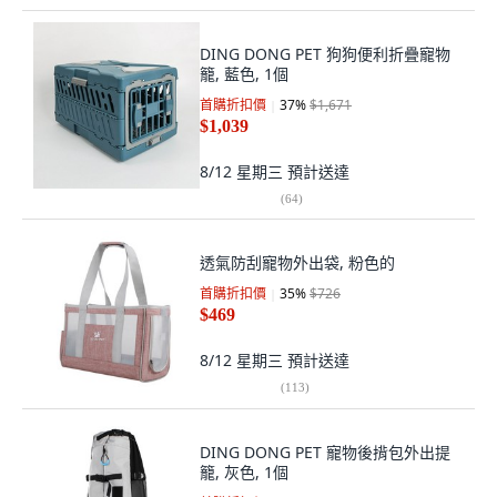
DING DONG PET 狗狗便利折疊寵物
籠, 藍色, 1個
首購折扣價
37
%
$1,671
$1,039
8/12 星期三
預計送達
(
64
)
透氣防刮寵物外出袋, 粉色的
首購折扣價
35
%
$726
$469
8/12 星期三
預計送達
(
113
)
DING DONG PET 寵物後揹包外出提
籠, 灰色, 1個