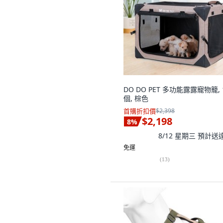
DO DO PET 多功能露露寵物籠, 
個, 棕色
首購折扣價
$2,398
$2,198
8
%
8/12 星期三
預計送
免運
(
13
)