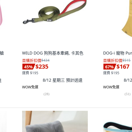
空艙
WILD DOG 狗狗基本牽繩, 卡其色
DOG-i 寵物 P
首購折扣價
$434
首購折扣價
$515
$235
$167
45
%
67
%
運費 $195
運費 $195
8/12 星期三
預計送達
8/
達
WOW免運
WOW免運
(
28
)
(
51
)