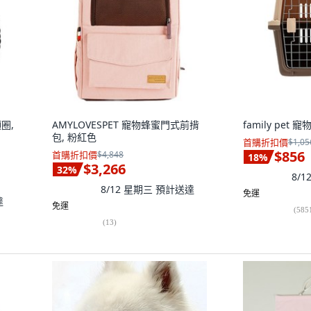
圈,
AMYLOVESPET 寵物蜂蜜門式前揹
family pet
包, 粉紅色
首購折扣價
$1,05
$856
首購折扣價
$4,848
18
%
$3,266
32
%
8/
8/12 星期三
預計送達
免運
達
免運
(
585
(
13
)