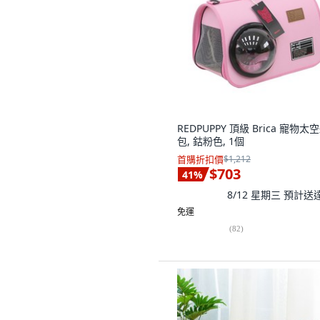
REDPUPPY 頂級 Brica 寵物太
包, 鈷粉色, 1個
首購折扣價
$1,212
$703
41
%
8/12 星期三
預計送
免運
(
82
)