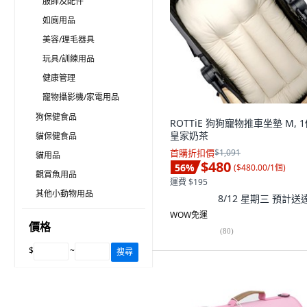
服飾及配件
如廁用品
美容/理毛器具
玩具/訓練用品
健康管理
寵物攝影機/家電用品
狗保健食品
ROTTiE 狗狗寵物推車坐墊 M, 1
皇家奶茶
貓保健食品
首購折扣價
$1,091
貓用品
$480
56
%
(
$480.00/1個
)
觀賞魚用品
運費 $195
其他小動物用品
8/12 星期三
預計送
WOW免運
價格
(
80
)
$
~
搜尋