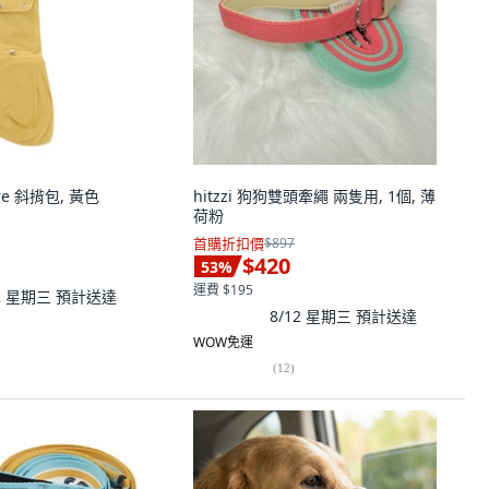
ure 斜揹包, 黃色
hitzzi 狗狗雙頭牽繩 兩隻用, 1個, 薄
荷粉
首購折扣價
$897
$420
53
%
運費 $195
12 星期三
預計送達
8/12 星期三
預計送達
WOW免運
(
12
)