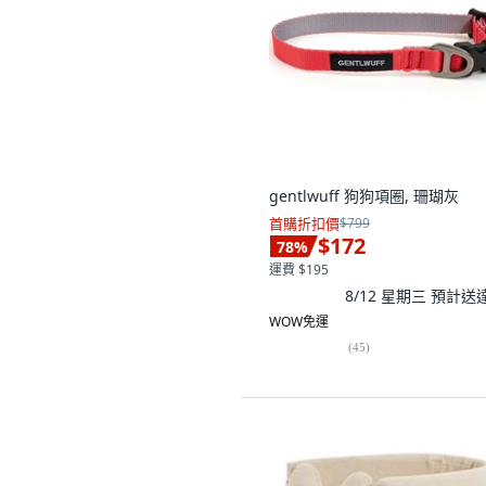
gentlwuff 狗狗項圈, 珊瑚灰
首購折扣價
$799
$172
78
%
運費 $195
8/12 星期三
預計送
WOW免運
(
45
)