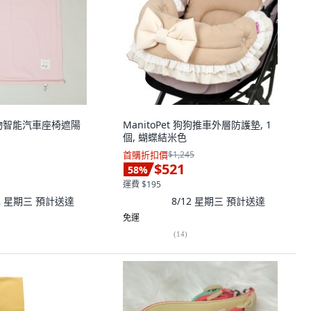
 寵物智能汽車座椅遮陽
ManitoPet 狗狗推車外層防護墊, 1
個, 蝴蝶結米色
首購折扣價
$1,245
$521
58
%
運費 $195
12 星期三
預計送達
8/12 星期三
預計送達
免運
(
14
)