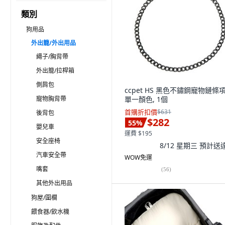
類別
狗用品
外出籠/外出用品
繩子/胸背帶
外出籠/拉桿箱
側肩包
ccpet HS 黑色不鏽鋼寵物鏈條項
寵物胸背帶
單一顏色, 1個
首購折扣價
$631
後背包
$282
55
%
嬰兒車
運費 $195
安全座椅
8/12 星期三
預計送
汽車安全帶
WOW免運
嘴套
(
56
)
其他外出用品
狗屋/圍欄
餵食器/飲水機