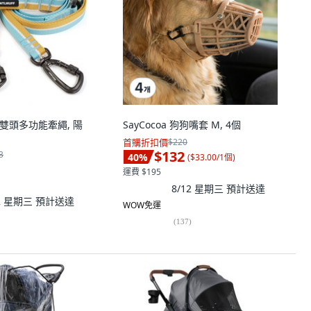
 狗狗雙頭多功能牽繩, 陽
SayCocoa 狗狗嘴套 M, 4個
首購折扣價
$220
$132
3
40
%
(
$33.00/1個
)
運費 $195
8/12 星期三
預計送達
12 星期三
預計送達
WOW免運
(
137
)