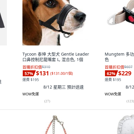
Tycoon 泰坤 大型犬 Gentle Leader
Mungtem 
口鼻控制尼龍嘴套 L, 混合色, 1個
色
首購折扣價
$310
首購折扣價
$607
$131
$229
57
%
62
%
(
$131.00/1個
)
運費 $195
運費 $195
達
8/12 星期三
預計送達
8/
WOW免運
WOW免運
(
27
)
(
123