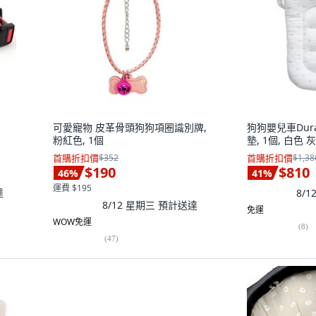
可愛寵物 皮革骨頭狗狗項圈識別牌,
狗狗嬰兒車Dur
粉紅色, 1個
墊, 1個, 白色 
首購折扣價
$352
首購折扣價
$1,38
$190
$810
46
%
41
%
運費 $195
達
8/
8/12 星期三
預計送達
免運
WOW免運
(
8
)
(
47
)