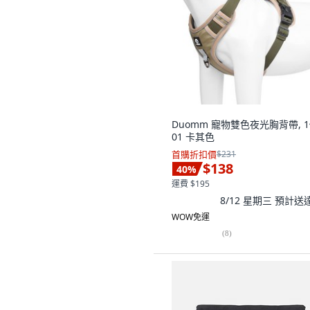
Duomm 寵物雙色夜光胸背帶, 1
01 卡其色
首購折扣價
$231
$138
40
%
運費 $195
8/12 星期三
預計送
WOW免運
(
8
)