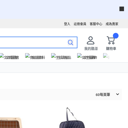
登入
註冊會員
客服中心
成為賣家
我的酷澎
購物車
文具圖書
食品飲料
生活用品
女性服飾
運動戶外
60
每頁筆