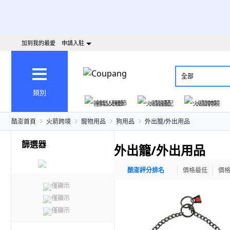
加到我的最愛
申請入駐
全部
類別
爸氣父親節
火箭速配
火箭跨境
酷澎首頁
火箭跨境
寵物用品
狗用品
外出籠/外出用品
篩選器
外出籠/外出用品
酷澎評分排名
價格最低
價
僅顯示
僅顯示
僅顯示