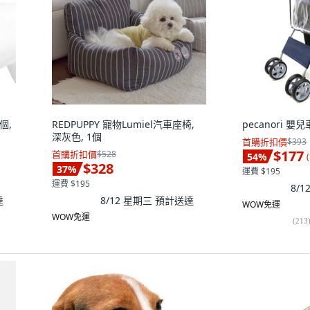
個,
REDPUPPY 寵物Lumiel汽車座椅,
pecanori 嬰兒
深灰色, 1個
首購折扣價
$393
$177
首購折扣價
$528
54
%
(
$328
37
%
運費 $195
運費 $195
8/
達
8/12 星期三
預計送達
WOW免運
WOW免運
(
213