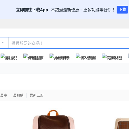
立即前往下載App
不錯過最新優惠、更多功能等著你！
下載
嬰幼兒
保健醫療
美妝保養
個人清潔
玩具休閒
格最高
最熱銷
最新上架