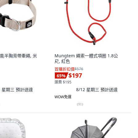
多功能半胸背帶牽繩, 米
Mungtem 繩索一體式項圈 1.8公
尺, 紅色
首購折扣價
$576
$197
65
%
運費 $195
12 星期三
預計送達
8/12 星期三
預計送達
WOW免運
)
(
91
)