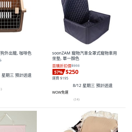
 寵物狗外出籠, 咖啡色
soonZAM 寵物汽車全罩式寵物車用
坐墊, 單一顏色
6
首購折扣價
$593
$250
57
%
12 星期三
預計送達
運費 $195
8/12 星期三
預計送達
1
)
WOW免運
(
14
)