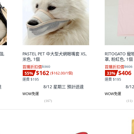
個,
PASTEL PET 中大型犬網眼嘴套 XS,
RITOGATO
米色, 1個
罩, 粉紅色, 1個
首購折扣價
$360
首購折扣價
$606
$162
$406
55
%
33
%
(
$162.00/1個
)
運費 $195
運費 $195
達
8/12 星期三
預計送達
8/
WOW免運
WOW免運
(
167
)
(
11
)