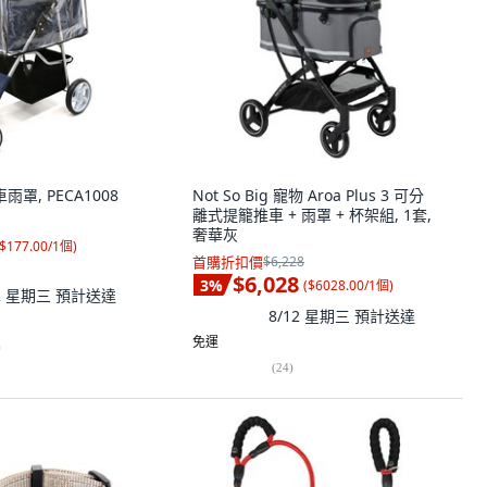
車雨罩, PECA1008
Not So Big 寵物 Aroa Plus 3 可分
離式提籠推車 + 雨罩 + 杯架組, 1套,
奢華灰
$177.00/1個
)
首購折扣價
$6,228
$6,028
3
%
(
$6028.00/1個
)
12 星期三
預計送達
8/12 星期三
預計送達
免運
)
(
24
)