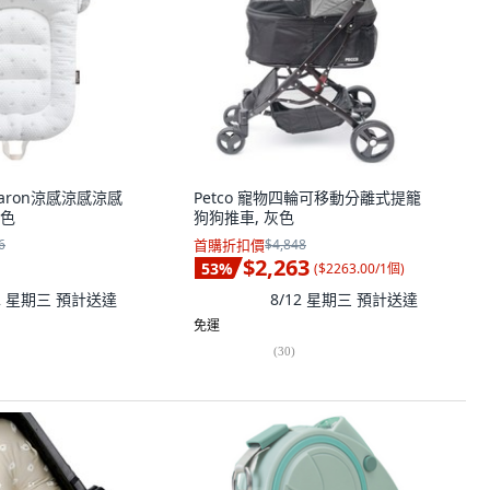
aron涼感涼感涼感
Petco 寵物四輪可移動分離式提籠
灰色
狗狗推車, 灰色
6
首購折扣價
$4,848
$2,263
53
%
(
$2263.00/1個
)
12 星期三
預計送達
8/12 星期三
預計送達
免運
(
30
)