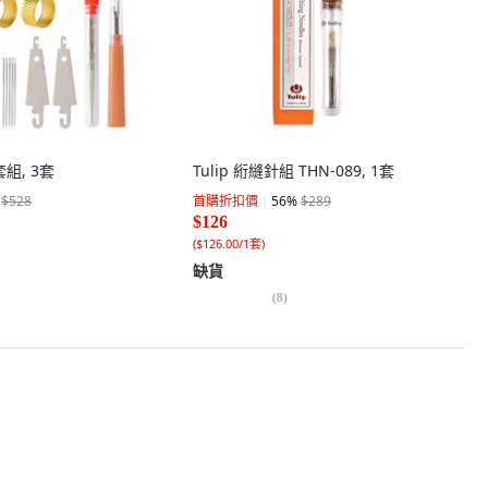
套組, 3套
Tulip 絎縫針組 THN-089, 1套
$528
首購折扣價
56
%
$289
$126
(
$126.00/1套
)
缺貨
(
8
)