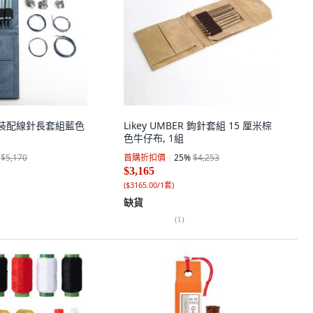
IGO 裝配線針長套組藍色
Likey UMBER 鉤針套組 15 厘米棕
色牛仔布, 1組
$5,170
首購折扣價
25
%
$4,253
$3,165
(
$3165.00/1套
)
缺貨
(
1
)