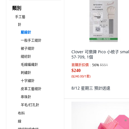
類別
手工藝
針
壓線針
一般手工縫針
被子縫針
Clover 可樂牌 Pico 小梳子 smal
縫紉針
57-709, 1個
毛線編織針
首購折扣價
56
%
$551
$240
刺繡針
(
$240.00/1套
)
十字繡針
8/12 星期三
預計送達
皮革工藝縫針
串珠針
羊毛/打孔針
布料
線