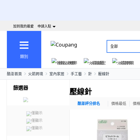
加到我的最愛
申請入駐
全部
類別
爸氣父親節
火箭速配
火箭跨境
酷澎首頁
火箭跨境
室內家居
手工藝
針
壓線針
篩選器
壓線針
酷澎評分排名
價格最低
價
僅顯示
僅顯示
僅顯示