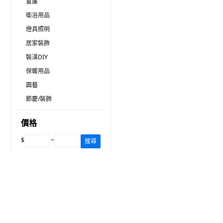
窗簾
衛浴用品
燈具照明
居家裝飾
裝潢DIY
保暖用品
園藝
節慶/裝飾
價格
$
~
搜尋