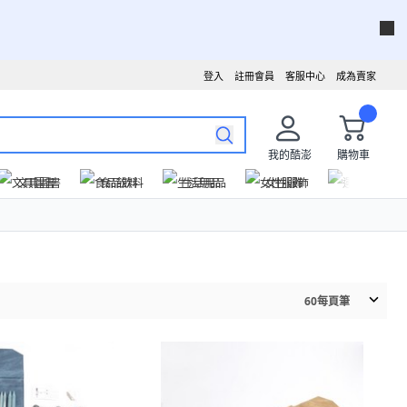
登入
註冊會員
客服中心
成為賣家
我的酷澎
購物車
文具圖書
食品飲料
生活用品
女性服飾
運動戶外
60
每頁筆