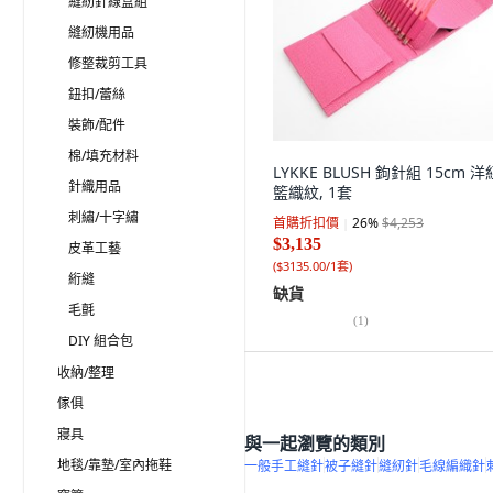
縫紉針線盒組
縫紉機用品
修整裁剪工具
鈕扣/蕾絲
裝飾/配件
棉/填充材料
LYKKE BLUSH 鉤針組 15cm 
針織用品
籃織紋, 1套
刺繡/十字繡
首購折扣價
26
%
$4,253
$3,135
皮革工藝
(
$3135.00/1套
)
絎縫
缺貨
毛氈
(
1
)
DIY 組合包
收納/整理
傢俱
寢具
與一起瀏覽的類別
地毯/靠墊/室內拖鞋
一般手工縫針
被子縫針
縫紉針
毛線編織針