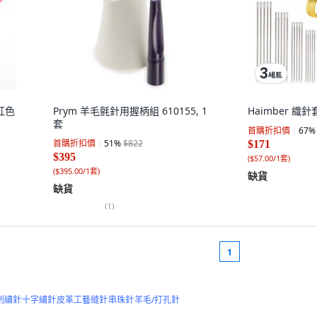
洋紅色
Prym 羊毛氈針用握柄組 610155, 1
Haimber 織針
套
首購折扣價
67
%
首購折扣價
51
%
$822
$171
$395
(
$57.00/1套
)
(
$395.00/1套
)
缺貨
缺貨
(
1
)
1
刺繡針
十字繡針
皮革工藝縫針
串珠針
羊毛/打孔針