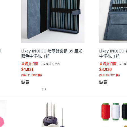
l
Likey INDIGO 堵塞針套組 35 厘米
Likey IND
藍色牛仔布, 1組
牛仔布, 1組
首購折扣價
37
%
$7,755
首購折扣價
23
%
$4,831
$3,930
(
$4831.00/1套
)
(
$3930.00/1套
)
缺貨
缺貨
(
1
)