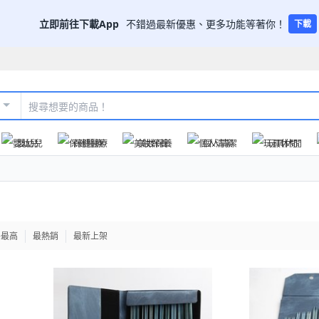
立即前往下載App
不錯過最新優惠、更多功能等著你！
下載
嬰幼兒
保健醫療
美妝保養
個人清潔
玩具休閒
格最高
最熱銷
最新上架