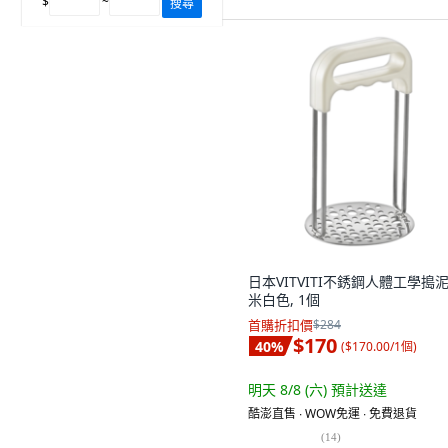
$
~
搜尋
日本VITVITI不銹鋼人體工學搗
米白色, 1個
首購折扣價
$284
$170
40
%
(
$170.00/1個
)
明天 8/8 (六)
預計送達
酷澎直售 ∙ WOW免運 ∙ 免費退貨
(
14
)