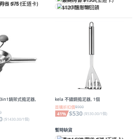
最高再省 $190 (王道卡)
省 $75 (王道卡)
$120 酷澎幣回饋
us 3in1鍋架式搗泥器,
kela 不鏽鋼搗泥器, 1個
首購折扣價
$900
$530
0
41
%
(
$530.00/1個
)
0
(
$1430.00/1個
)
暫時缺貨