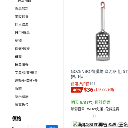
保溫用品
食品飲料
美妝保養
個人清潔
日用/紙品
寵物
保健/醫療
母嬰
玩具嗜好
GOZENBO 御膳坊 磨泥器 粗 S
文具/圖書/影音
把, 1個
運動/休閒/戶外
首購折扣價
$61
$36
服飾
40
%
(
$36.00/1個
)
室內家居
明天 8/8 (六)
預計送達
家電數位
酷澎直售 ∙ WOW免運 ∙ 免費退貨
(
1
)
價格
满 $1,500 再省 $75 (王道卡)