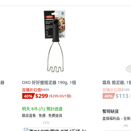
泥器
OXO 好好握搗泥器 190g, 1個
霜鳥 搗泥器, 1
首購折扣價
$499
首購折扣價
$189
$299
$113
40
%
40
%
(
$299.00/1個
)
(
明天 8/8 (六)
預計送達
暫時缺貨
酷澎直售 ∙ 免運 ∙ 免費退貨
盒損福利品 – 全
(
15
)
(
4
)