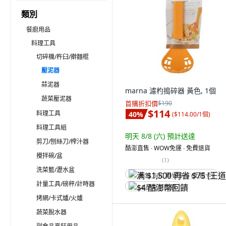
類別
餐廚用品
料理工具
切碎機/杵臼/擀麵棍
壓泥器
蒜泥器
marna 濾杓搗碎器 黃色, 1個
蔬菜壓泥器
首購折扣價
$190
$114
料理工具
40
%
(
$114.00/1個
)
料理工具組
明天 8/8 (六)
預計送達
剪刀/刨絲刀/榨汁器
酷澎直售 ∙ WOW免運 ∙ 免費退貨
攪拌碗/盆
(
1
)
洗菜籃/瀝水盆
满 $1,500 再省 $75 (王道卡)
計量工具/磅秤/計時器
$4 酷澎幣回饋
烤網/卡式爐/火爐
蔬菜脫水器