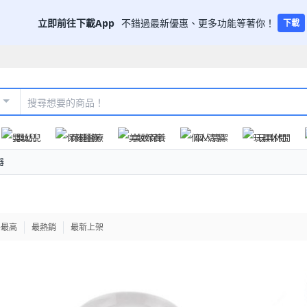
立即前往下載App
不錯過最新優惠、更多功能等著你！
下載
嬰幼兒
保健醫療
美妝保養
個人清潔
玩具休閒
器
格最高
最熱銷
最新上架