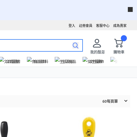
登入
註冊會員
客服中心
成為賣家
我的酷澎
購物車
文具圖書
食品飲料
生活用品
女性服飾
運動戶外
60
每頁筆