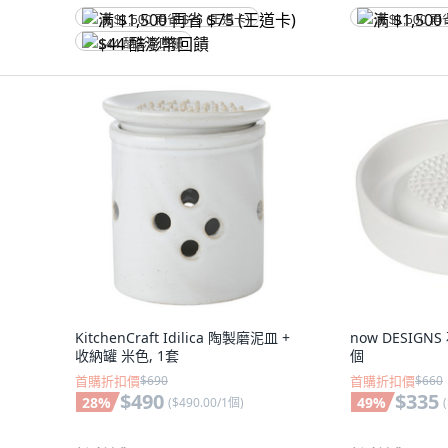
满 $1,500 再省 $75 (王道卡)
满 $1,500 再
$44 酷澎幣回饋
KitchenCraft Idilica 陶製磨泥皿 +
now DESIGN
收納罐 米色, 1套
個
首購折扣價
$690
首購折扣價
$660
$490
$335
28
%
49
%
(
$490.00/1個
)
(