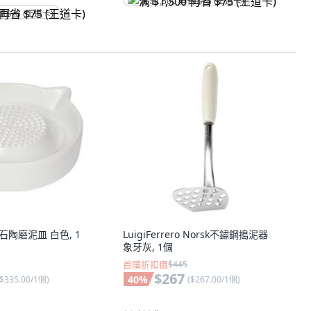
满 $1,500 再省 $75 (王道卡)
省 $75 (王道卡)
S 石陶磨泥皿 白色, 1
LuigiFerrero Norsk不鏽鋼搗泥器
象牙灰, 1個
首購折扣價
$445
$267
40
%
$335.00/1個
)
(
$267.00/1個
)