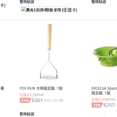
暫時缺貨
暫時缺貨
满 $1,500 再省 $75 (王道卡)
鈴薯
FOX RUN 木柄搗泥器, 1個
EXCELSA Spa
搗泥器, 1個
首購折扣價
$540
$261
首購折扣價
$950
51
%
(
$261.00/1個
)
$257
72
%
(
暫時缺貨