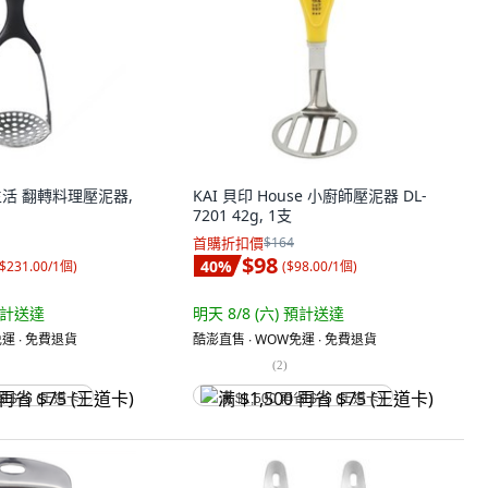
樂生活 翻轉料理壓泥器,
KAI 貝印 House 小廚師壓泥器 DL-
7201 42g, 1支
首購折扣價
$164
$98
40
%
$231.00/1個
)
(
$98.00/1個
)
計送達
明天 8/8 (六)
預計送達
運 ∙ 免費退貨
酷澎直售 ∙ WOW免運 ∙ 免費退貨
(
2
)
省 $75 (王道卡)
满 $1,500 再省 $75 (王道卡)