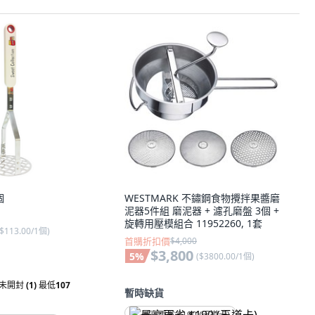
個
WESTMARK 不鏽鋼食物攪拌果醬磨
泥器5件組 磨泥器 + 濾孔磨盤 3個 +
旋轉用壓模組合 11952260, 1套
$113.00/1個
)
首購折扣價
$4,000
$3,800
5
%
(
$3800.00/1個
)
新未開封
(1)
最低
107
暫時缺貨