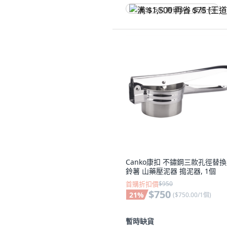
满 $1,500 再省 $75 (王道卡)
Canko康扣 不鏽鋼三款孔徑替
鈴薯 山藥壓泥器 搗泥器, 1個
首購折扣價
$950
$750
21
%
(
$750.00/1個
)
暫時缺貨