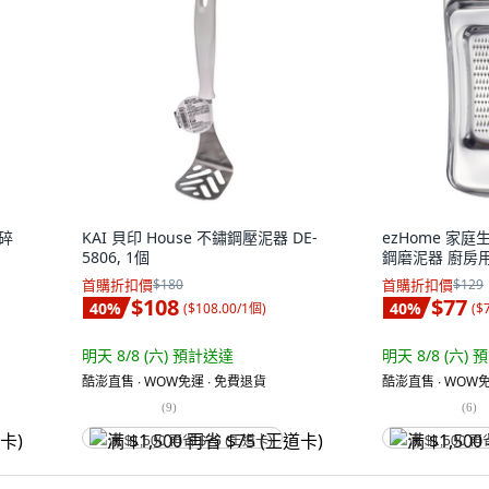
搗碎
KAI 貝印 House 不鏽鋼壓泥器 DE-
ezHome 家庭
5806, 1個
鋼磨泥器 廚房用
首購折扣價
$180
首購折扣價
$129
$108
$77
40
%
40
%
(
$108.00/1個
)
(
$
明天 8/8 (六)
預計送達
明天 8/8 (六)
預
酷澎直售 ∙ WOW免運 ∙ 免費退貨
酷澎直售 ∙ WOW免
(
9
)
(
6
)
满 $1,500 再省 $75 (王道卡)
满 $1,500 再