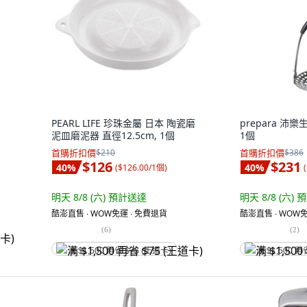
PEARL LIFE 珍珠金屬 日本 陶瓷磨
prepara 沛
泥皿磨泥器 直徑12.5cm, 1個
1個
首購折扣價
$210
首購折扣價
$386
$126
$231
40
%
40
%
(
$126.00/1個
)
(
明天 8/8 (六)
預計送達
明天 8/8 (六)
預
酷澎直售 ∙ WOW免運 ∙ 免費退貨
酷澎直售 ∙ WOW免
(
6
)
(
2
)
满 $1,500 再省 $75 (王道卡)
满 $1,500 再