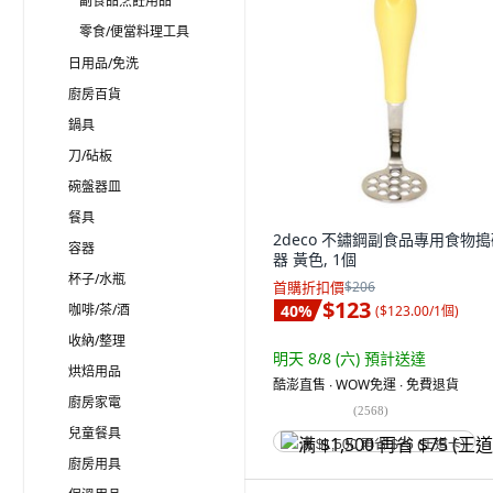
副食品烹飪用品
零食/便當料理工具
日用品/免洗
廚房百貨
鍋具
刀/砧板
碗盤器皿
餐具
2deco 不鏽鋼副食品專用食物
容器
器 黃色, 1個
杯子/水瓶
首購折扣價
$206
$123
咖啡/茶/酒
40
%
(
$123.00/1個
)
收納/整理
明天 8/8 (六)
預計送達
烘焙用品
酷澎直售 ∙ WOW免運 ∙ 免費退貨
廚房家電
(
2568
)
兒童餐具
满 $1,500 再省 $75 (王道卡)
廚房用具