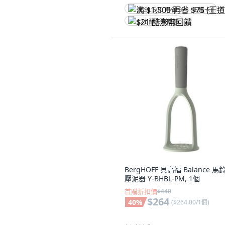
满 $1,500 再省 $75 (王道卡)
$21 酷澎幣回饋
BergHOFF 貝高福 Balance 馬
壓泥器 Y-BHBL-PM, 1個
首購折扣價
$440
$264
40
%
(
$264.00/1個
)