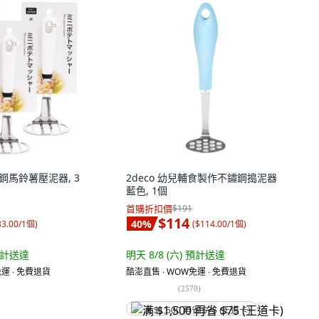
鏽鋼馬鈴薯壓泥器, 3
2deco 幼兒輔食製作不鏽鋼搗泥器
藍色, 1個
首購折扣價
$191
$114
40
%
33.00/1個
)
(
$114.00/1個
)
計送達
明天 8/8 (六)
預計送達
運 ∙ 免費退貨
酷澎直售 ∙ WOW免運 ∙ 免費退貨
(
2570
)
满 $1,500 再省 $75 (王道卡)