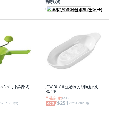
暫時缺貨
满 $1,500 再省 $75 (王道卡)
sso 3in1手轉鍋架式
JOW BUY 蕉蕉購物 方形陶瓷磨泥
器, 1個
首購折扣價
$419
$251
40
%
$257.00/1個
)
(
$251.00/1個
)