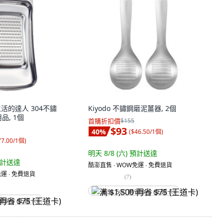
生活的達人 304不鏽
Kiyodo 不鏽鋼磨泥薑器, 2個
品, 1個
首購折扣價
$155
$93
40
%
(
$46.50/1個
)
77.00/1個
)
明天 8/8 (六)
預計送達
計送達
酷澎直售 ∙ WOW免運 ∙ 免費退貨
運 ∙ 免費退貨
(
7
)
满 $1,500 再省 $75 (王道卡)
省 $75 (王道卡)