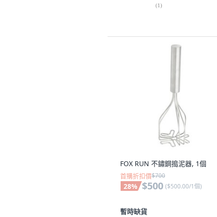
(
1
)
FOX RUN 不鏽鋼搗泥器, 1個
首購折扣價
$700
$500
28
%
(
$500.00/1個
)
暫時缺貨