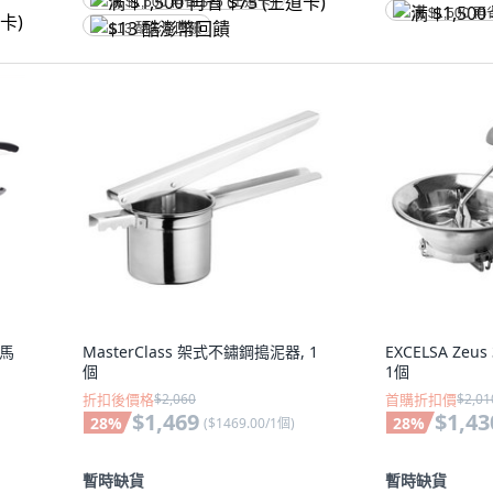
满 $1,500 再省 $75 (王道卡)
满 $1,500 再
$13 酷澎幣回饋
換馬
MasterClass 架式不鏽鋼搗泥器, 1
EXCELSA Ze
個
1個
折扣後價格
$2,060
首購折扣價
$2,01
$1,469
$1,43
28
%
28
%
(
$1469.00/1個
)
暫時缺貨
暫時缺貨