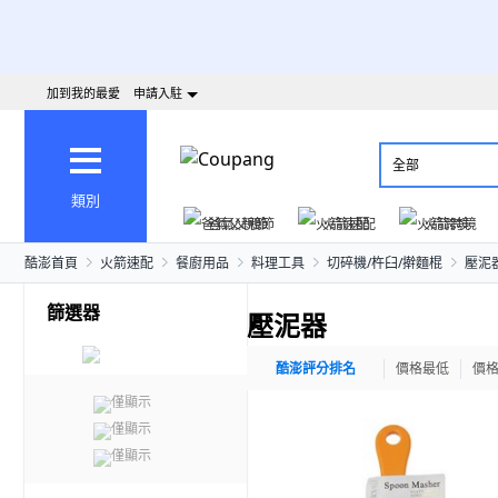
加到我的最愛
申請入駐
全部
類別
爸氣父親節
火箭速配
火箭跨境
酷澎首頁
火箭速配
餐廚用品
料理工具
切碎機/杵臼/擀麵棍
壓泥
篩選器
壓泥器
酷澎評分排名
價格最低
價
僅顯示
僅顯示
僅顯示