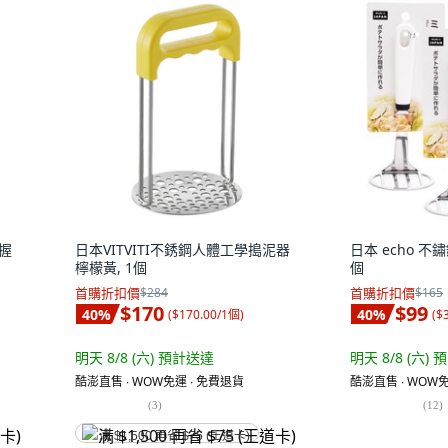
T握
日本VITVITI不銹鋼人體工學搗泥器
日本 echo 不
檸檬黃, 1個
個
首購折扣價
$284
首購折扣價
$165
$170
$99
40
%
40
%
(
$170.00/1個
)
(
$
明天 8/8 (六)
預計送達
明天 8/8 (六)
預
酷澎直售 ∙ WOW免運 ∙ 免費退貨
酷澎直售 ∙ WOW免
(
3
)
(
12
)
满 $1,500 再省 $75 (王道卡)