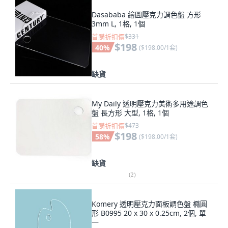
Dasababa 繪圖壓克力調色盤 方形
3mm L, 1格, 1個
首購折扣價
$331
$198
40
%
(
$198.00/1套
)
缺貨
My Daily 透明壓克力美術多用途調色
盤 長方形 大型, 1格, 1個
首購折扣價
$473
$198
58
%
(
$198.00/1套
)
缺貨
(
2
)
Komery 透明壓克力面板調色盤 橢圓
形 B0995 20 x 30 x 0.25cm, 2個, 單
一