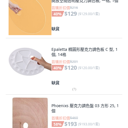
開放空間透明壓克力調色板, 一格, 1個
首購折扣價
$216
$129
40
%
(
$129.00/1套
)
缺貨
Epaletta 橢圓形壓克力調色板 C 型, 1
個, 14格
首購折扣價
$201
$120
40
%
(
$120.00/1套
)
缺貨
(
7
)
Phoenixs 壓克力調色盤 03 方形 25, 1
個
首購折扣價
$460
$193
58
%
(
$193.00/1套
)