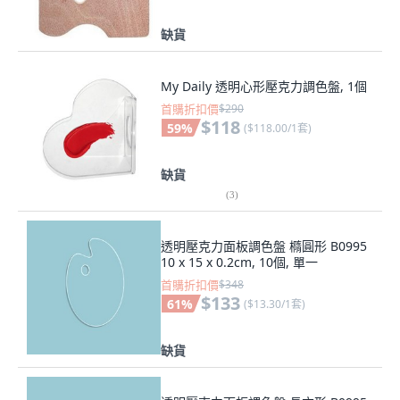
缺貨
My Daily 透明心形壓克力調色盤, 1個
首購折扣價
$290
$118
59
%
(
$118.00/1套
)
缺貨
(
3
)
透明壓克力面板調色盤 橢圓形 B0995
10 x 15 x 0.2cm, 10個, 單一
首購折扣價
$348
$133
61
%
(
$13.30/1套
)
缺貨