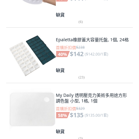
缺貨
(
6
)
Epaletta橡膠蓋大容量托盤, 1個, 24格
首購折扣價
$238
$142
40
%
(
$142.00/1套
)
缺貨
(
23
)
My Daily 透明壓克力美術多用途方形
調色盤 小型, 1格, 1個
首購折扣價
$329
$135
58
%
(
$135.00/1套
)
缺貨
(
3
)