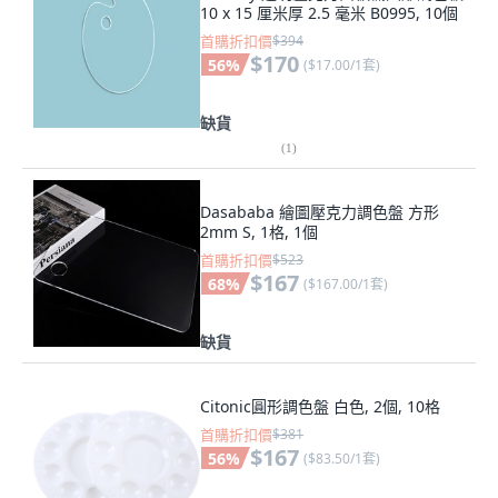
10 x 15 厘米厚 2.5 毫米 B0995, 10個
首購折扣價
$394
$170
56
%
(
$17.00/1套
)
缺貨
(
1
)
Dasababa 繪圖壓克力調色盤 方形
2mm S, 1格, 1個
首購折扣價
$523
$167
68
%
(
$167.00/1套
)
缺貨
Citonic圓形調色盤 白色, 2個, 10格
首購折扣價
$381
$167
56
%
(
$83.50/1套
)