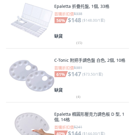
Epaletta 折疊托盤, 1個, 33格
首購折扣價
$338
$148
56
%
(
$148.00/1套
)
缺貨
(
15
)
C-Tonic 附把手調色盤 白色, 2個, 10格
首購折扣價
$381
$147
61
%
(
$73.50/1套
)
缺貨
(
4
)
Epaletta 橢圓形壓克力調色板 D 型, 1
個, 14格
首購折扣價
$241
$144
40
%
(
$144.00/1套
)