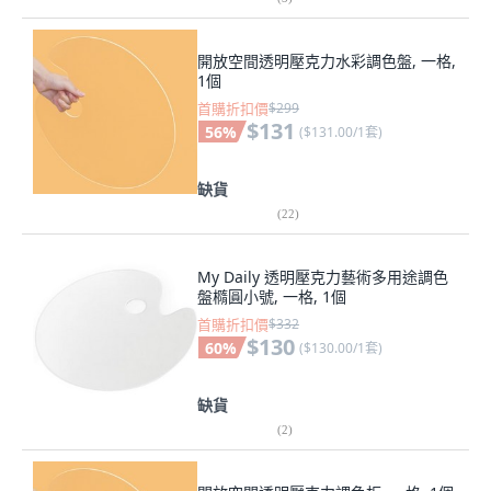
開放空間透明壓克力水彩調色盤, 一格,
1個
首購折扣價
$299
$131
56
%
(
$131.00/1套
)
缺貨
(
22
)
My Daily 透明壓克力藝術多用途調色
盤橢圓小號, 一格, 1個
首購折扣價
$332
$130
60
%
(
$130.00/1套
)
缺貨
(
2
)