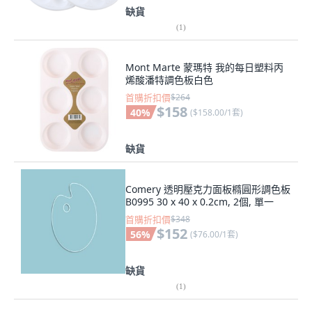
缺貨
(
1
)
Mont Marte 蒙瑪特 我的每日塑料丙
烯酸潘特調色板白色
首購折扣價
$264
$158
40
%
(
$158.00/1套
)
缺貨
Comery 透明壓克力面板橢圓形調色板
B0995 30 x 40 x 0.2cm, 2個, 單一
首購折扣價
$348
$152
56
%
(
$76.00/1套
)
缺貨
(
1
)