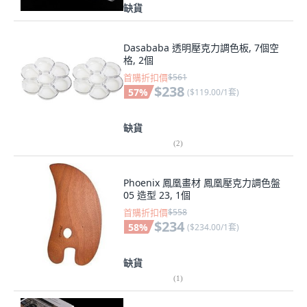
缺貨
Dasababa 透明壓克力調色板, 7個空
格, 2個
首購折扣價
$561
$238
57
%
(
$119.00/1套
)
缺貨
(
2
)
Phoenix 鳳凰畫材 鳳凰壓克力調色盤
05 造型 23, 1個
首購折扣價
$558
$234
58
%
(
$234.00/1套
)
缺貨
(
1
)