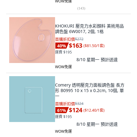
WOW免運
(
143
)
KHOKURI 壓克力水彩顏料 美術用品
調色盤 6W0017, 2個, 1格
首購折扣價
$272
$163
40
%
(
$81.50/1套
)
運費 $195
8/10 星期一
預計送達
WOW免運
Comery 透明壓克力面板調色盤 長方
形 B0995 10 x 15 x 0.2cm, 10個, 單
一
首購折扣價
$324
$124
61
%
(
$12.40/1套
)
運費 $195
8/10 星期一
預計送達
WOW免運