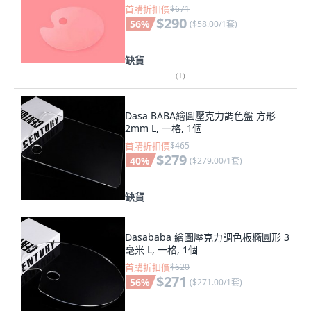
首購折扣價
$671
$290
56
%
(
$58.00/1套
)
缺貨
(
1
)
Dasa BABA繪圖壓克力調色盤 方形
2mm L, 一格, 1個
首購折扣價
$465
$279
40
%
(
$279.00/1套
)
缺貨
Dasababa 繪圖壓克力調色板橢圓形 3
毫米 L, 一格, 1個
首購折扣價
$620
$271
56
%
(
$271.00/1套
)