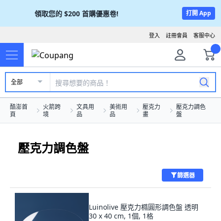
領取您的
$200
首購優惠卷!
打開 App
登入
註冊會員
客服中心
全部
酷澎首
火箭跨
文具用
美術用
壓克力
壓克力調色
頁
境
品
品
畫
盤
壓克力調色盤
篩選器
Luinolive 壓克力橢圓形調色盤 透明
30 x 40 cm, 1個, 1格