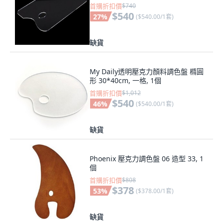
首購折扣價
$740
$540
27
%
(
$540.00/1套
)
缺貨
My Daily透明壓克力顏料調色盤 橢圓
形 30*40cm, 一格, 1個
首購折扣價
$1,012
$540
46
%
(
$540.00/1套
)
缺貨
Phoenix 壓克力調色盤 06 造型 33, 1
個
首購折扣價
$808
$378
53
%
(
$378.00/1套
)
缺貨