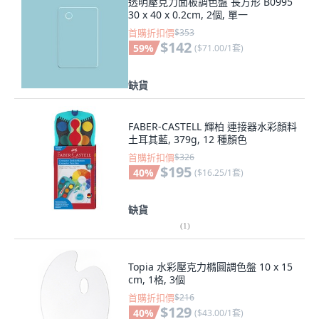
透明壓克力面板調色盤 長方形 B0995
30 x 40 x 0.2cm, 2個, 單一
首購折扣價
$353
$142
59
%
(
$71.00/1套
)
缺貨
FABER-CASTELL 輝柏 連接器水彩顏料
土耳其藍, 379g, 12 種顏色
首購折扣價
$326
$195
40
%
(
$16.25/1套
)
缺貨
(
1
)
Topia 水彩壓克力橢圓調色盤 10 x 15
cm, 1格, 3個
首購折扣價
$216
$129
40
%
(
$43.00/1套
)