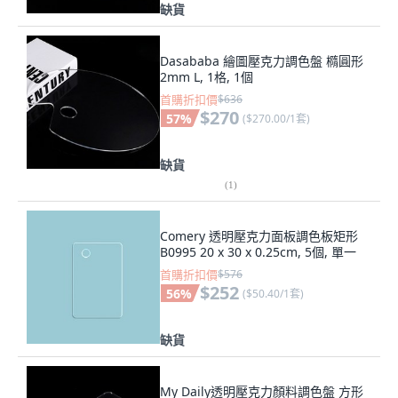
缺貨
Dasababa 繪圖壓克力調色盤 橢圓形
2mm L, 1格, 1個
首購折扣價
$636
$270
57
%
(
$270.00/1套
)
缺貨
(
1
)
Comery 透明壓克力面板調色板矩形
B0995 20 x 30 x 0.25cm, 5個, 單一
首購折扣價
$576
$252
56
%
(
$50.40/1套
)
缺貨
My Daily透明壓克力顏料調色盤 方形