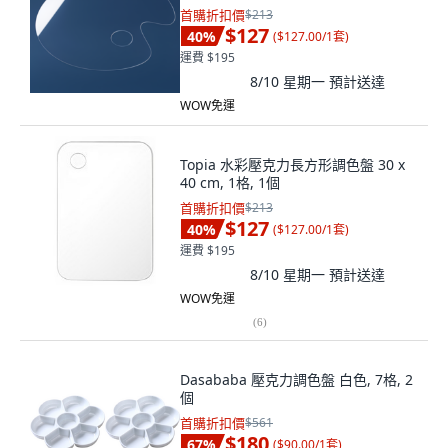
首購折扣價
$213
$127
40
%
(
$127.00/1套
)
運費 $195
8/10 星期一
預計送達
WOW免運
Topia 水彩壓克力長方形調色盤 30 x
40 cm, 1格, 1個
首購折扣價
$213
$127
40
%
(
$127.00/1套
)
運費 $195
8/10 星期一
預計送達
WOW免運
(
6
)
Dasababa 壓克力調色盤 白色, 7格, 2
個
首購折扣價
$561
$180
67
%
(
$90.00/1套
)