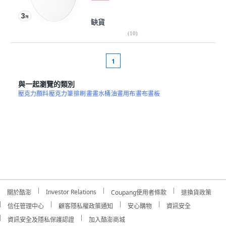
缺貨
(
10
)
1
與一起瀏覽的類別
壓克力顏料
壓克力筆
排刷
畫畫水桶
油畫用布
畫布畫板
Investor Relations
關於酷澎
Coupang使用者條款
退換貨政策
信任管理中心
顧客隱私權政策通知
安心購物
資訊安全
資訊安全及隱私保護認證
加入酷澎商城