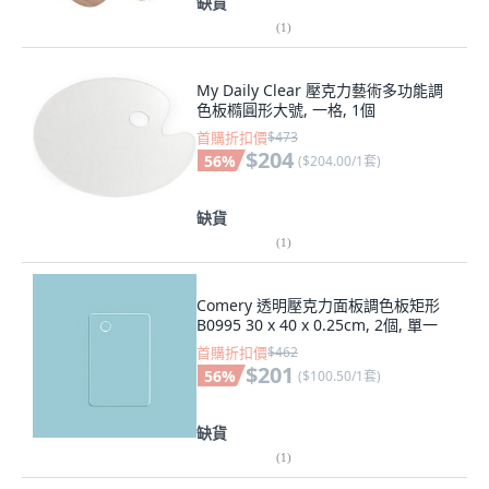
缺貨
(
1
)
My Daily Clear 壓克力藝術多功能調
色板橢圓形大號, 一格, 1個
首購折扣價
$473
$204
56
%
(
$204.00/1套
)
缺貨
(
1
)
Comery 透明壓克力面板調色板矩形
B0995 30 x 40 x 0.25cm, 2個, 單一
首購折扣價
$462
$201
56
%
(
$100.50/1套
)
缺貨
(
1
)