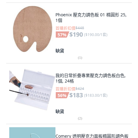
Phoenix 壓克力調色板 01 橢圓形 25,
1個
首購折扣價
$448
$190
57
%
(
$190.00/1套
)
缺貨
(
1
)
我的日常折疊專業壓克力調色板白色,
1個, 24格
首購折扣價
$424
$183
56
%
(
$183.00/1套
)
缺貨
(
2
)
Comery 透明壓克力面板橢圓形調色板